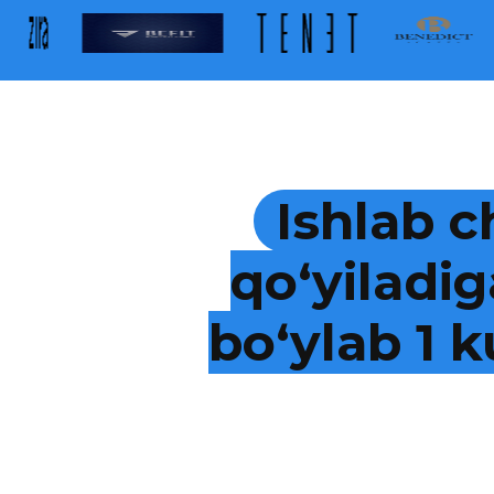
Ishlab c
qo‘yiladig
bo‘ylab 1 