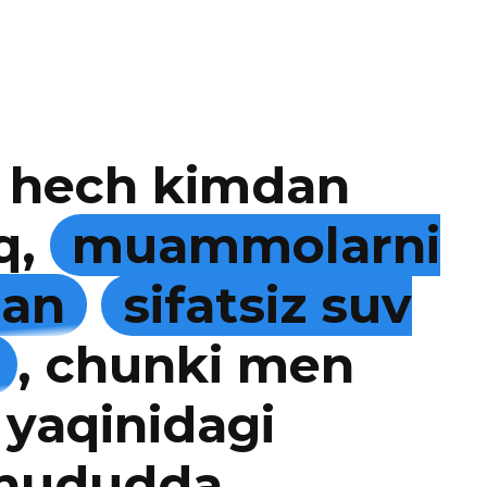
 hech kimdan
q,
muammolarni
man
sifatsiz suv
, chunki men
 yaqinidagi
 hududda