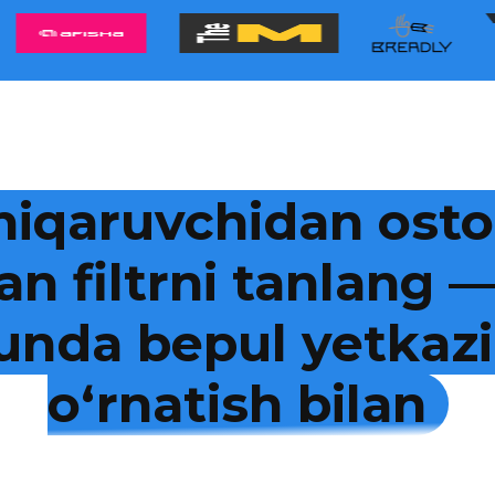
hiqaruvchidan osto
an filtrni tanlang
kunda bepul yetkazi
o‘rnatish bilan