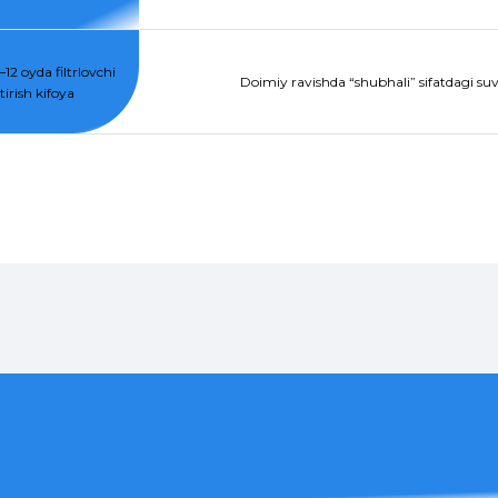
12 oyda filtrlovchi
Doimiy ravishda “shubhali” sifatdagi suvg
irish kifoya