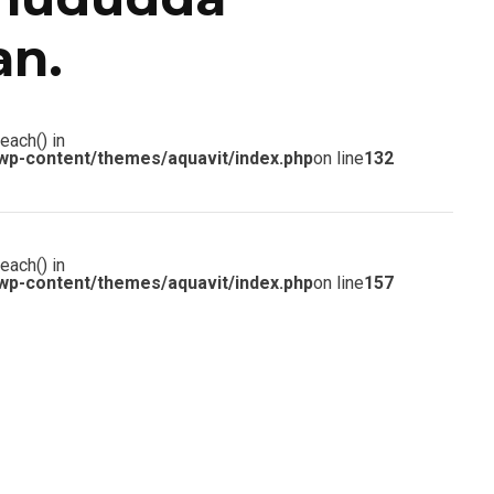
an.
each() in
wp-content/themes/aquavit/index.php
on line
132
each() in
wp-content/themes/aquavit/index.php
on line
157