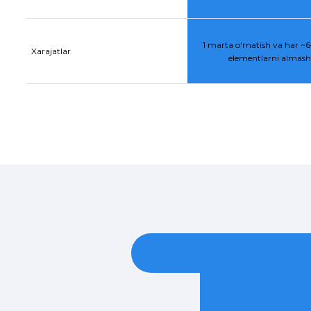
1 marta o‘rnatish va har ~6–
Xarajatlar
elementlarni almasht