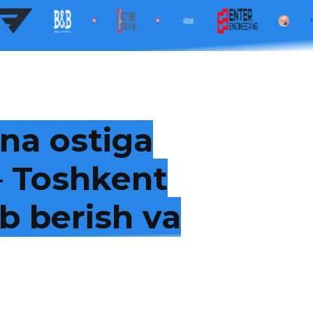
na ostiga
 — Toshkent
b berish va