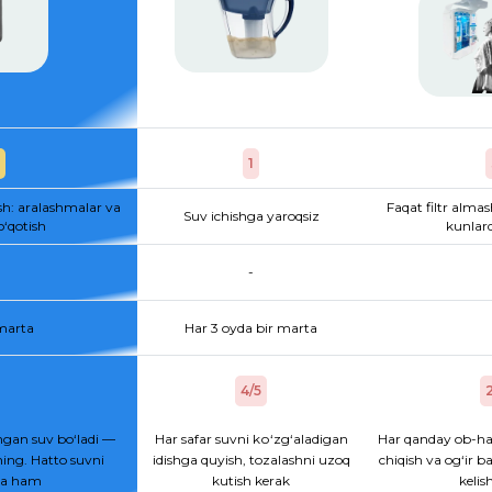
1
sh: aralashmalar va
Faqat filtr almas
Suv ichishga yaroqsiz
o‘qotish
kunlard
-
 marta
Har 3 oyda bir marta
4/5
2
gan suv bo‘ladi —
Har safar suvni kо‘zg‘aladigan
Har qanday ob-ha
ing. Hatto suvni
idishga quyish, tozalashni uzoq
chiqish va og‘ir b
hsa ham
kutish kerak
kelis