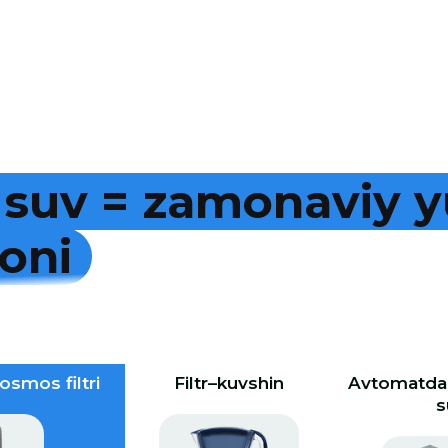
s
u
v
=
z
a
m
o
n
a
v
i
y
y
o
n
i
osmos filtri
Filtr–kuvshin
Avtomatdan
s