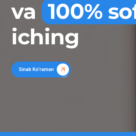
va
100% so
iching
Sinab Ko'raman