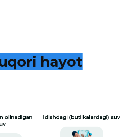
u
q
o
r
i
h
a
y
o
t
 olinadigan
Idishdagi (butilkalardagi) suv
uv