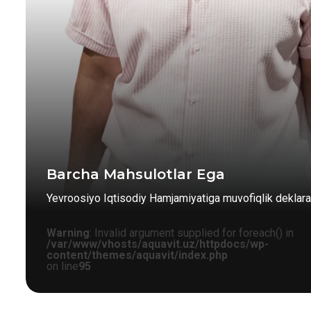
Barcha Mahsulotlar Ega
Yevroosiyo Iqtisodiy Hamjamiyatiga muvofiqlik deklarat
Warning
: Invalid argument supplied for foreach() in
/var/www/vhosts/aquavit.uz/httpdocs/wp-
content/themes/aquavit/index.php
on line
95