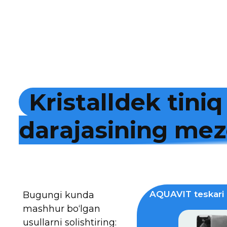
K
r
i
s
t
a
l
l
d
e
k
t
i
n
i
q
d
a
r
a
j
a
s
i
n
i
n
g
m
e
z
AQUAVIT teskari 
Bugungi kunda
mashhur bo‘lgan
usullarni solishtiring: