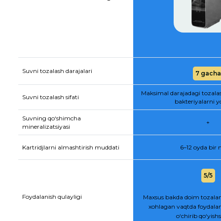
Suvni tozalash darajalari
7 gacha
Maksimal darajadagi tozala
Suvni tozalash sifati
bakteriyalarni y
Suvning qo‘shimcha
+
mineralizatsiyasi
Kartridjlarni almashtirish muddati
6–12 oyda bir
5/5
Foydalanish qulayligi
Maxsus bakda doim tozalan
xohlagan vaqtda foydalan
o‘chirib qo‘yis