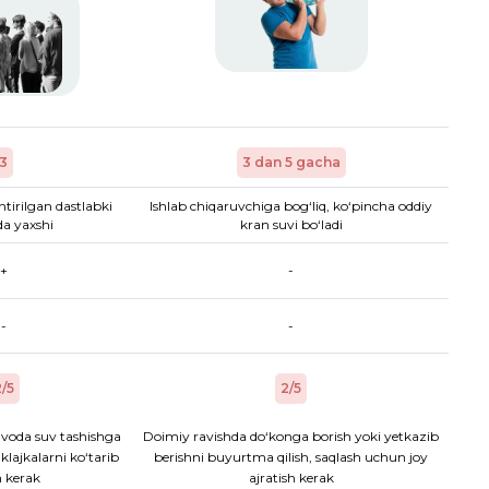
3
3 dan 5 gacha
htirilgan dastlabki
Ishlab chiqaruvchiga bog‘liq, ko‘pincha oddiy
a yaxshi
kran suvi bo‘ladi
+
-
-
-
/5
2/5
voda suv tashishga
Doimiy ravishda do‘konga borish yoki yetkazib
aklajkalarni ko‘tarib
berishni buyurtma qilish, saqlash uchun joy
h kerak
ajratish kerak