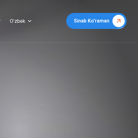
Sinab Ko'raman
Oʻzbek
r