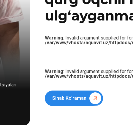
ulg‘ayganm
Warning
: Invalid argument supplied for for
/var/www/vhosts/aquavit.uz/httpdocs/
Warning
: Invalid argument supplied for for
/var/www/vhosts/aquavit.uz/httpdocs/
siyalari
Sinab Ko'raman