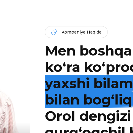
Kompaniya Haqida
Men boshqa
ko‘ra ko‘pro
yaxshi bila
bilan bog‘liq
Orol dengizi
qurg‘oqchil