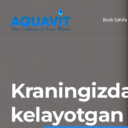
Bosh Sahifa
Kraningizd
kelayotgan