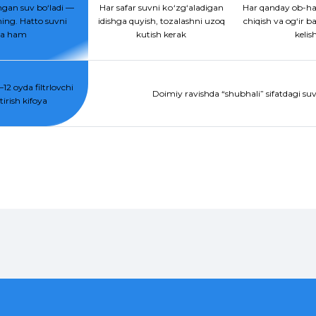
gan suv bo‘ladi —
Har safar suvni kо‘zg‘aladigan
Har qanday ob-ha
ing. Hatto suvni
idishga quyish, tozalashni uzoq
chiqish va og‘ir b
hsa ham
kutish kerak
kelis
12 oyda filtrlovchi
Doimiy ravishda “shubhali” sifatdagi suvg
irish kifoya