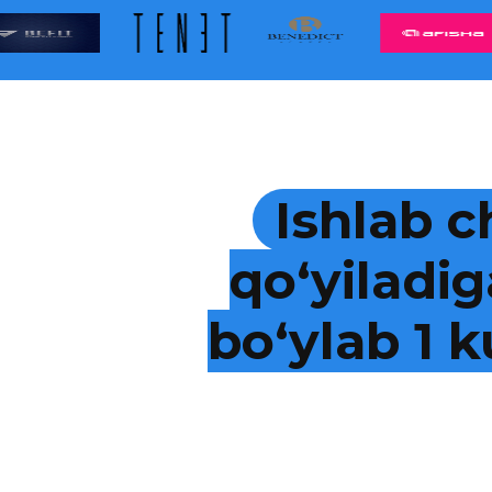
Ishlab c
qo‘yiladig
bo‘ylab 1 