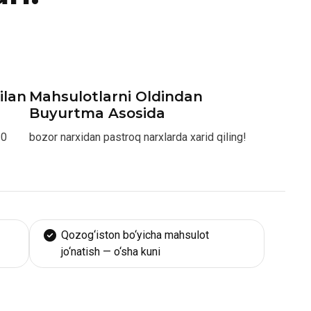
ilan
Mahsulotlarni Oldindan
Buyurtma Asosida
10
bozor narxidan pastroq narxlarda xarid qiling!
Qozog‘iston bo‘yicha mahsulot
jo‘natish — o‘sha kuni