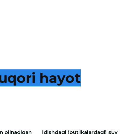
u
q
o
r
i
h
a
y
o
t
 olinadigan
Idishdagi (butilkalardagi) suv