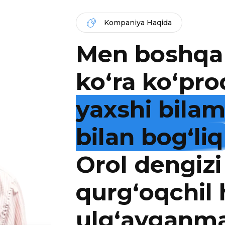
Kompaniya Haqida
Men boshqa
ko‘ra ko‘pro
yaxshi bila
bilan bog‘liq
Orol dengizi
qurg‘oqchil
ulg‘ayganm