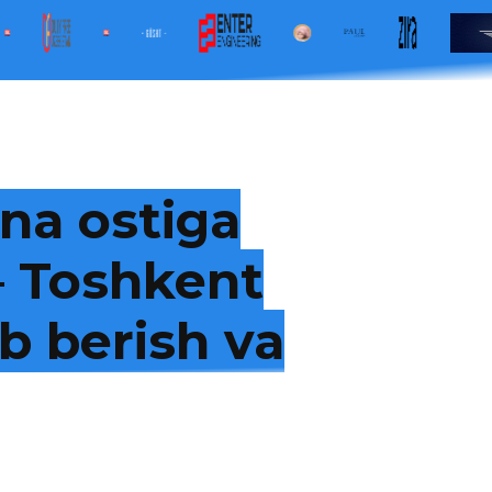
na ostiga
 — Toshkent
b berish va