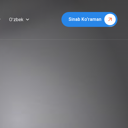
Sinab Ko'raman
Oʻzbek
r