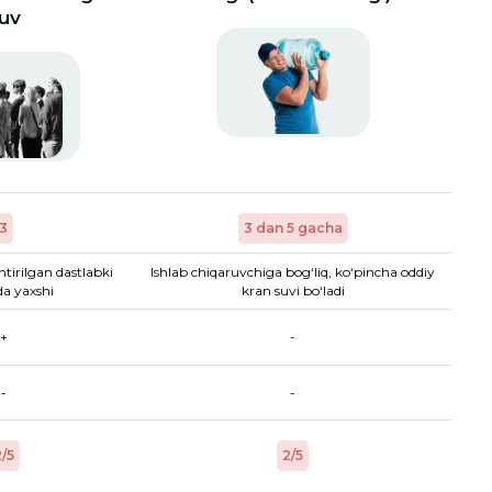
uv
3
3 dan 5 gacha
htirilgan dastlabki
Ishlab chiqaruvchiga bog‘liq, ko‘pincha oddiy
a yaxshi
kran suvi bo‘ladi
+
-
-
-
/5
2/5