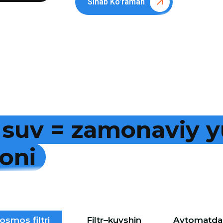
Sinab Ko'raman
s
u
v
=
z
a
m
o
n
a
v
i
y
y
o
n
i
osmos filtri
Filtr–kuvshin
Avtomatdan