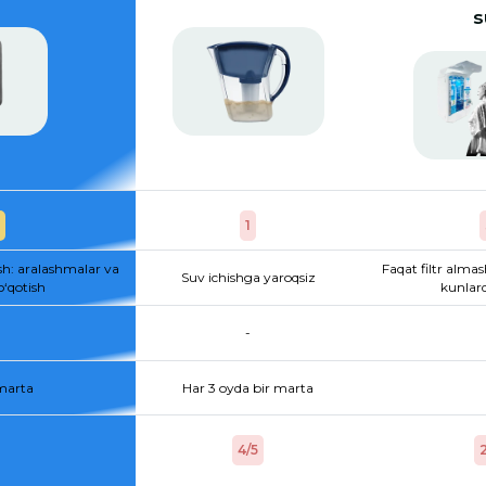
s
1
sh: aralashmalar va
Faqat filtr almas
Suv ichishga yaroqsiz
o‘qotish
kunlard
-
 marta
Har 3 oyda bir marta
4/5
2