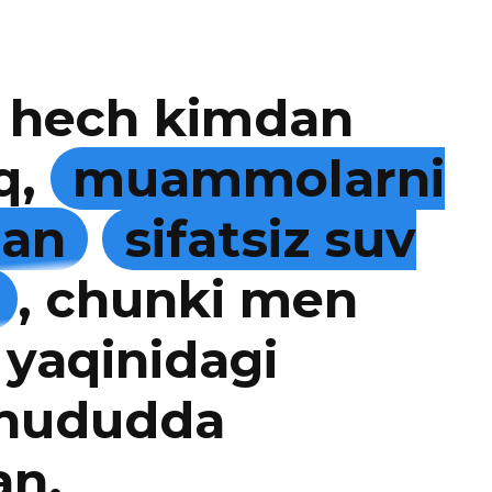
 hech kimdan
q,
muammolarni
man
sifatsiz suv
, chunki men
 yaqinidagi
 hududda
an.