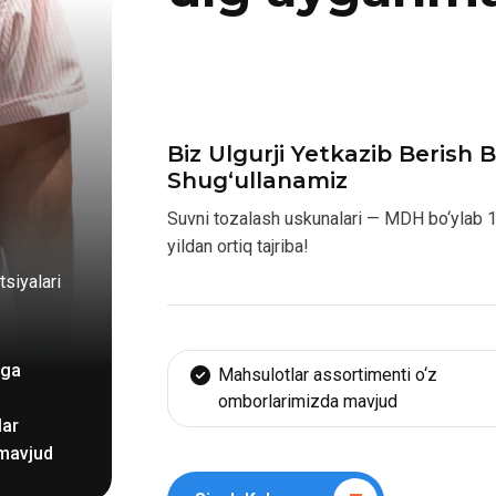
Biz Ulgurji Yetkazib Berish B
Shug‘ullanamiz
Suvni tozalash uskunalari — MDH bo‘ylab 
yildan ortiq tajriba!
siyalari
rga
Mahsulotlar assortimenti o‘z
omborlarimizda mavjud
lar
 mavjud