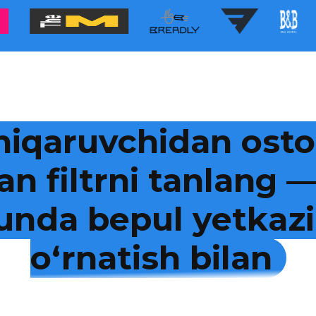
hiqaruvchidan osto
an filtrni tanlang
kunda bepul yetkazi
o‘rnatish bilan