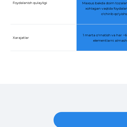
Foydalanish qulayligi
Maxsus bakda doim tozalan
xohlagan vaqtda foydalan
o‘chirib qo‘yis
1 marta o‘rnatish va har ~6–
Xarajatlar
elementlarni almasht