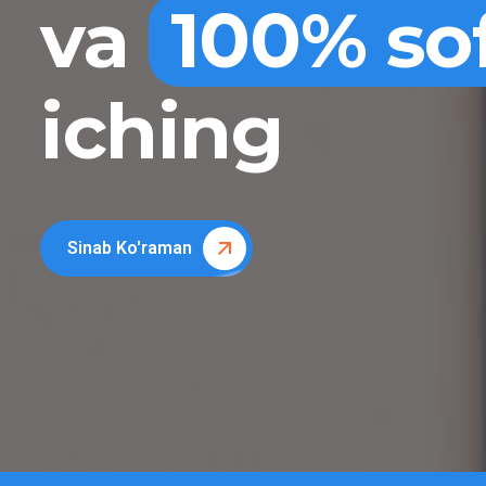
va
100% so
iching
Sinab Ko'raman