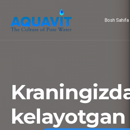
Bosh Sahifa
Kraningizd
kelayotgan