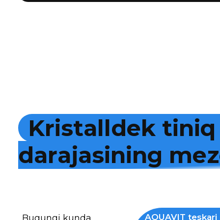
K
r
i
s
t
a
l
l
d
e
k
t
i
n
i
q
d
a
r
a
j
a
s
i
n
i
n
g
m
e
z
AQUAVIT teskari 
Bugungi kunda