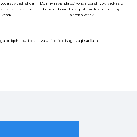
voda suv tashishga
Doimiy ravishda do‘konga borish yoki yetkazib
aklajkalarni ko‘tarib
berishni buyurtma qilish, saqlash uchun joy
h kerak
ajratish kerak
a ortiqcha pul to‘lash va uni sotib olishga vaqt sarflash