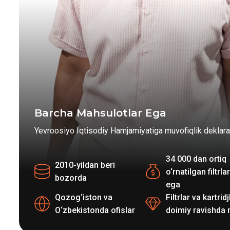
Barcha Mahsulotlar Ega
Yevroosiyo Iqtisodiy Hamjamiyatiga muvofiqlik deklarat
34 000 dan ortiq
2010-yildan beri
o‘rnatilgan filtrla
bozorda
ega
Qozog‘iston va
Filtrlar va kartridj
O‘zbekistonda ofislar
doimiy ravishda