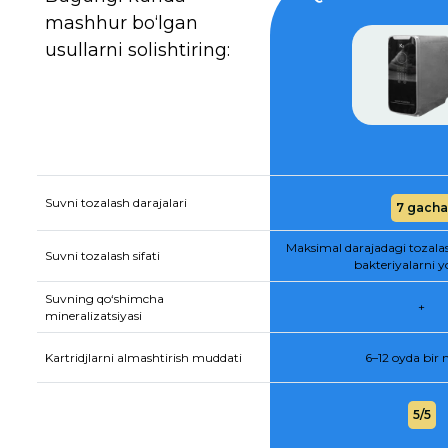
mashhur bo‘lgan
usullarni solishtiring:
Suvni tozalash darajalari
7 gacha
Maksimal darajadagi tozala
Suvni tozalash sifati
bakteriyalarni y
Suvning qo‘shimcha
+
mineralizatsiyasi
Kartridjlarni almashtirish muddati
6–12 oyda bir
5/5