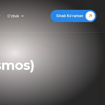
Sinab Ko'raman
Oʻzbek
r
s
m
o
s
)