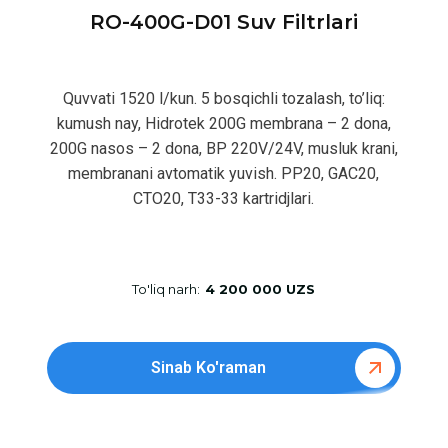
RO-400G-D01 Suv Filtrlari
Quvvati 1520 l/kun. 5 bosqichli tozalash, to’liq:
kumush nay, Hidrotek 200G membrana – 2 dona,
200G nasos – 2 dona, BP 220V/24V, musluk krani,
membranani avtomatik yuvish. PP20, GAC20,
CTO20, T33-33 kartridjlari.
To'liq narh:
4 200 000 UZS
Sinab Ko'raman