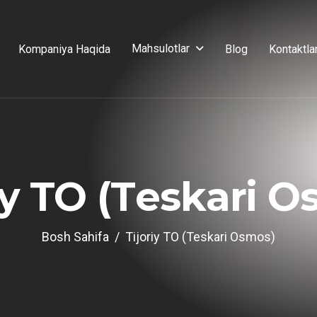
Mahsulotlar
Kompaniya Haqida
Blog
Kontaktla
y
T
O
(
T
e
s
k
a
r
i
O
Bosh Sahifa
Tijoriy TO (Teskari Osmos)