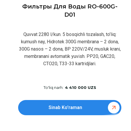
Фильтры Для Воды RO-600G-
D01
Quvvat 2280 l/kun. 5 bosqichli tozalash, to’liq:
kumush nay, Hidrotek 300G membrana – 2 dona,
300G nasos – 2 dona, BP 220V/24V, musluk krani,
membranani avtomatik yuvish. PP20, GAC20,
CTO20, T33-33 kartridjlari.
To'liq narh:
4 410 000 UZS
Sinab Ko'raman