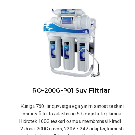
RO-200G-P01 Suv Filtrlari
Kuniga 760 litr quvvatga ega yarim sanoat teskari
osmos filtri, tozalashning 5 bosqichi, to’plamga
Hidrotek 100G teskari osmos membranasi kiradi –
2 dona, 200G nasos, 220V / 24V adapter, kumush