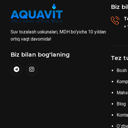
Biz b
T
+
Suv tozalash uskunalari, MDH bo‘yicha 10 yildan
ortiq vaqt davomida!
Biz bilan bog'laning
Tez t
Bosh 
Komp
Mahsu
Blog
Konta
Oʻzb