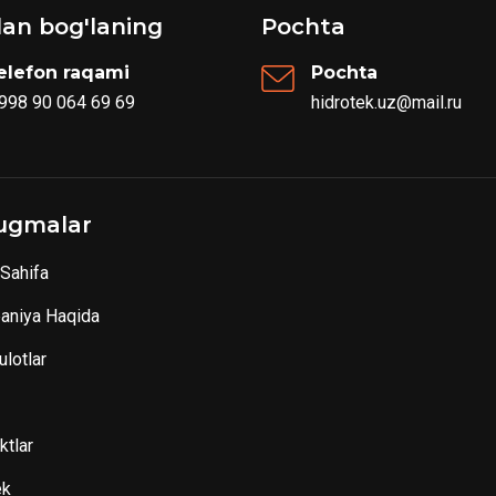
ilan bog'laning
Pochta
elefon raqami
Pochta
 998 90 064 69 69
hidrotek.uz@mail.ru
ugmalar
Sahifa
aniya Haqida
lotlar
ktlar
ek