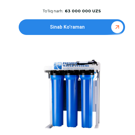
To'liq narh:
63 000 000 UZS
Sinab Ko'raman