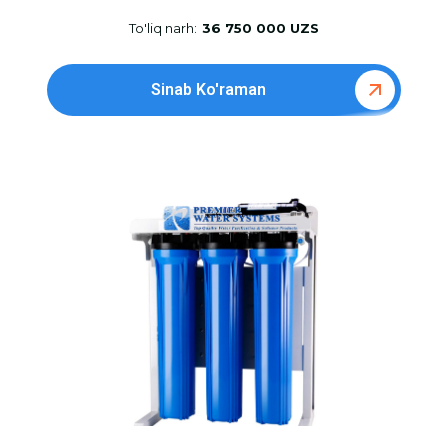
To'liq narh:
36 750 000 UZS
Sinab Ko'raman