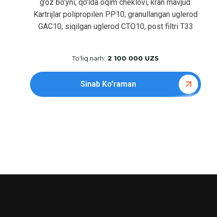
g’oz bo’yni, qo’lda oqim cheklovi, kran mavjud.
Kartrijlar polipropilen PP10, granullangan uglerod
GAC10, siqilgan uglerod CTO10, post filtri T33
To'liq narh:
2 100 000 UZS
Sinab Ko'raman