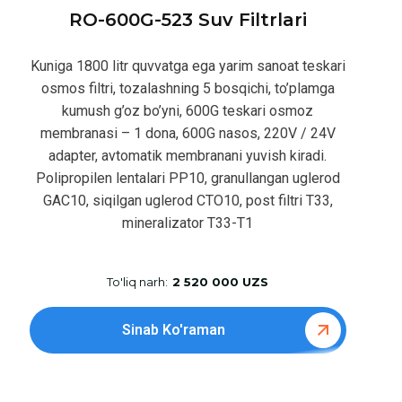
RO-600G-523 Suv Filtrlari
Kuniga 1800 litr quvvatga ega yarim sanoat teskari
osmos filtri, tozalashning 5 bosqichi, to’plamga
kumush g’oz bo’yni, 600G teskari osmoz
membranasi – 1 dona, 600G nasos, 220V / 24V
adapter, avtomatik membranani yuvish kiradi.
Polipropilen lentalari PP10, granullangan uglerod
GAC10, siqilgan uglerod CTO10, post filtri T33,
mineralizator T33-T1
To'liq narh:
2 520 000 UZS
Sinab Ko'raman