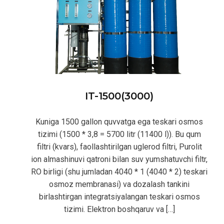
IT-1500(3000)
Kuniga 1500 gallon quvvatga ega teskari osmos
tizimi (1500 * 3,8 = 5700 litr (11400 l)). Bu qum
filtri (kvars), faollashtirilgan uglerod filtri, Purolit
ion almashinuvi qatroni bilan suv yumshatuvchi filtr,
RO birligi (shu jumladan 4040 * 1 (4040 * 2) teskari
osmoz membranasi) va dozalash tankini
birlashtirgan integratsiyalangan teskari osmos
tizimi. Elektron boshqaruv va […]