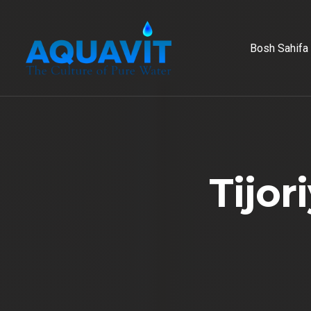
Bosh Sahifa
T
i
j
o
r
i