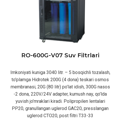
RO-600G-V07 Suv Filtrlari
Imkoniyati kuniga 3040 litr. – 5 bosqichli tozalash,
to’plamga Hidrotek 200G (4 dona) teskari osmos
membranasi, 20G (80 litr) po’lat idish, 300G nasos
-2 dona, 220V/24V adapter, kumush nay, qo’lda
yuvish jo’mraklari kiradi. Polipropilen lentalari
PP20, granullangan uglerod GAC20, presslangan
uglerod CTO20, post filtri T33-33