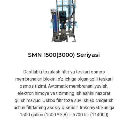
SMN 1500(3000) Seriyasi
Dastlabki tozalash filtri va teskari osmos
membranalari blokini o’z ichiga olgan aqlli teskari
osmos tizimi. Avtomatik membranani yuvish,
elektron himoya va tizimning ishlashini nazorat
qilish mavjud. Ushbu filtr toza suv ishlab chiqarish
uchun filtrlarning asosiy qismidir. Imkoniyati kuniga
1500 gallon (1500 * 3,8) = 5700 litr (11400 l)