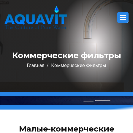
К
о
м
м
е
р
ч
е
с
к
и
е
ф
и
л
ь
т
р
ы
Главная
Коммерческие Фильтры
Малые-коммерческие