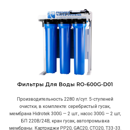
Фильтры Для Воды RO-600G-D01
Производительность 2280 л/сут. 5-ступеней
очистки, в комплекте: серебристый гусак,
мембрана Hidrotek 300G — 2 шт., насос 300G — 2 шт,
БП 220В/24В, кран гусак, автопромывка
мембраны. Картриджи РР20, GAC20, CTO20, T33-33.