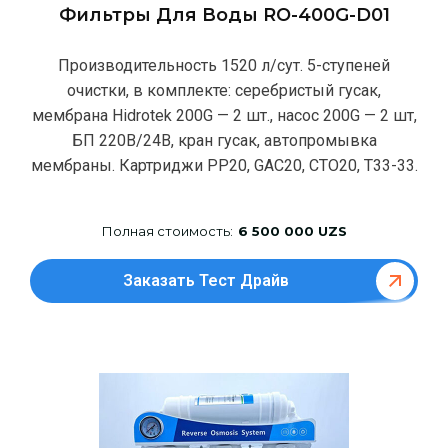
Фильтры Для Воды RO-400G-D01
Производительность 1520 л/сут. 5-ступеней
очистки, в комплекте: серебристый гусак,
мембрана Hidrotek 200G — 2 шт., насос 200G — 2 шт,
БП 220В/24В, кран гусак, автопромывка
мембраны. Картриджи РР20, GAC20, CTO20, T33-33.
Полная стоимость:
6 500 000 UZS
Заказать Тест Драйв