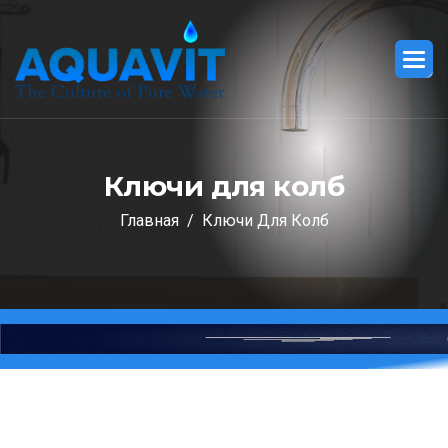
К
л
ю
ч
и
д
л
я
к
о
л
б
Главная
Ключи Для Колб