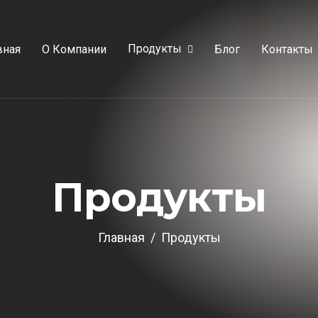
Продукты
вная
О Компании
Блог
Контакты
П
р
о
д
у
к
т
ы
Главная
Продукты