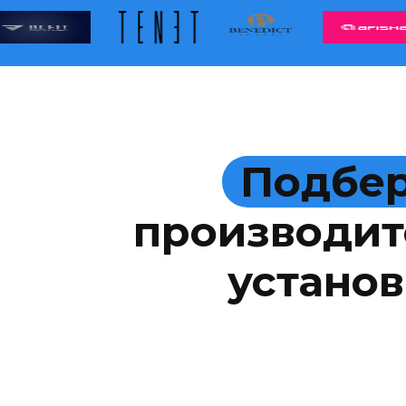
Подбер
производит
установ