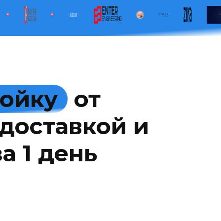
мойку
от
доставкой и
а 1 день