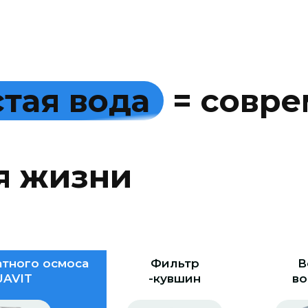
с
т
а
я
в
о
д
а
=
с
о
в
р
е
я
ж
и
з
н
и
тного осмоса
Фильтр
В
AVIT
-кувшин
во