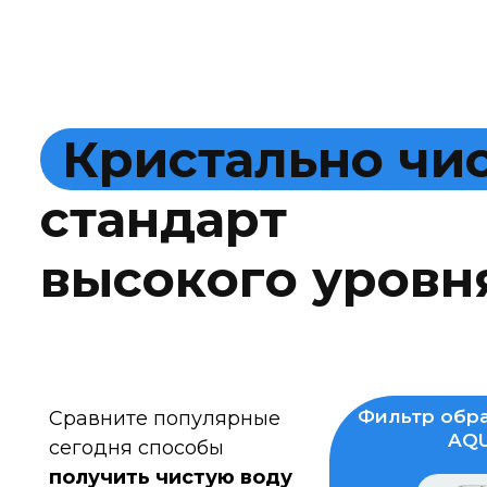
К
р
и
с
т
а
л
ь
н
о
ч
и
с
т
а
н
д
а
р
т
в
ы
с
о
к
о
г
о
у
р
о
в
н
Фильтр обра
Сравните популярные
AQU
сегодня способы
получить чистую воду