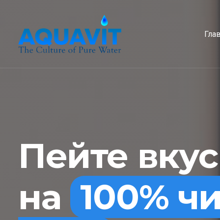
Гла
Пейте вку
на
100% ч