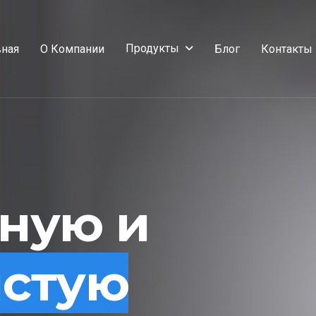
Продукты
вная
О Компании
Блог
Контакты
сную и
истую