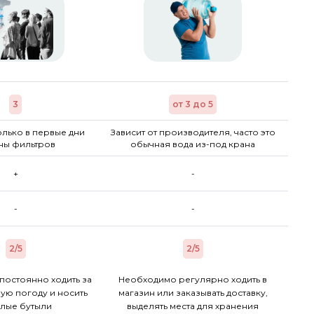
3
от 3 до 5
лько в первые дни
Зависит от производителя, часто это
ны фильтров
обычная вода из-под крана
+
-
-
-
2/5
2/5
постоянно ходить за
Необходимо регулярно ходить в
ую погоду и носить
магазин или заказывать доставку,
лые бутыли
выделять места для хранения