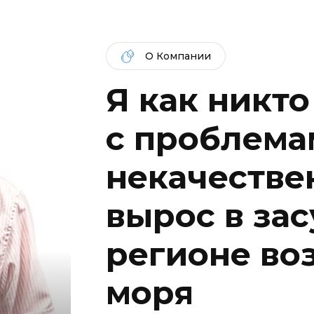
О Компании
Я как никто
c проблема
некачествен
вырос в за
регионе во
моря