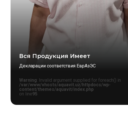
Вся Продукция Имеет
Декларации соответствия ЕврАзЭС
Warning
: Invalid argument supplied for foreach() in
/var/www/vhosts/aquavit.uz/httpdocs/wp-
content/themes/aquavit/index.php
on line
95