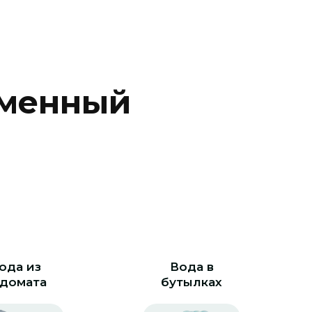
м
е
н
н
ы
й
ода из
Вода в
домата
бутылках