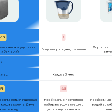
о 7
1
нь очистки: удаление
Хорошее то
Вода непригодна для питья
 и бактерий
заме
+
-
2 мес.
Каждые 3 мес.
5/5
4/5
всегда есть очищенная
Необходимо постоянно
Необходимо 
 когда захотите. Даже
набирать воду в кувшин,
водой в люб
лючили воду
долго ждать очистки
тяже