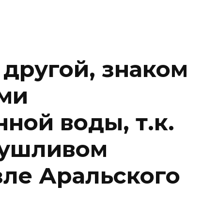
 другой, знаком
ми
ной воды, т.к.
сушливом
зле Аральского