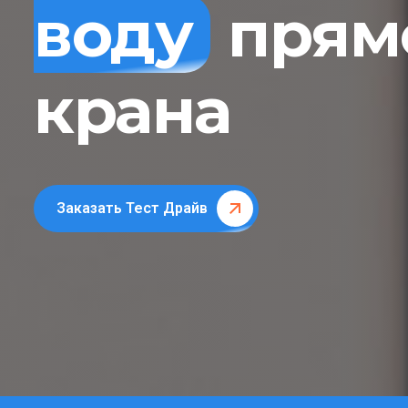
воду
прямо
крана
Заказать Тест Драйв