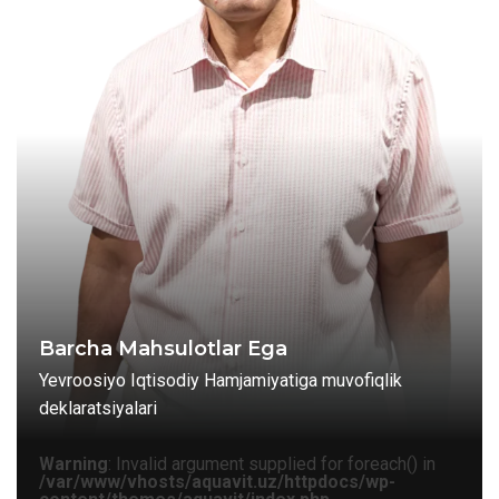
Barcha Mahsulotlar Ega
Yevroosiyo Iqtisodiy Hamjamiyatiga muvofiqlik
deklaratsiyalari
Warning
: Invalid argument supplied for foreach() in
/var/www/vhosts/aquavit.uz/httpdocs/wp-