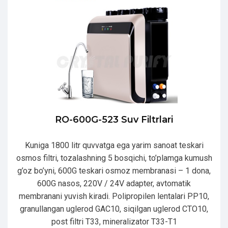
RO-600G-523 Suv Filtrlari
Kuniga 1800 litr quvvatga ega yarim sanoat teskari
osmos filtri, tozalashning 5 bosqichi, to’plamga kumush
g’oz bo’yni, 600G teskari osmoz membranasi – 1 dona,
600G nasos, 220V / 24V adapter, avtomatik
membranani yuvish kiradi. Polipropilen lentalari PP10,
granullangan uglerod GAC10, siqilgan uglerod CTO10,
post filtri T33, mineralizator T33-T1