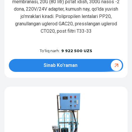
membranasi, 20G (80 litr) po’lat idish, 300G nasos -2
dona, 220V/24V adapter, kumush nay, qo’lda yuvish
jo’mraklari kiradi. Polipropilen lentalari PP20,
granullangan uglerod GAC20, presslangan uglerod
CTO20, post filtri T33-33
To'liq narh:
9 922 500 UZS
Sinab Ko'raman