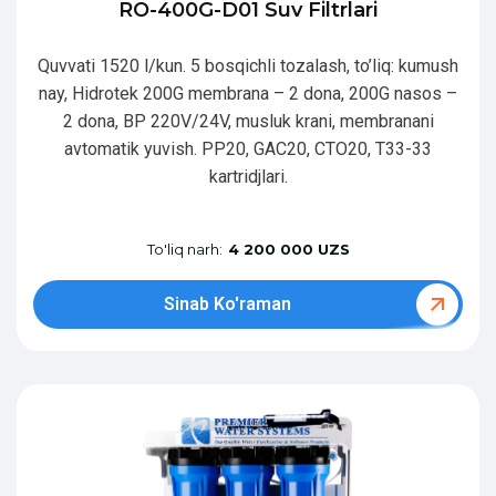
RO-400G-D01 Suv Filtrlari
Quvvati 1520 l/kun. 5 bosqichli tozalash, to’liq: kumush
nay, Hidrotek 200G membrana – 2 dona, 200G nasos –
2 dona, BP 220V/24V, musluk krani, membranani
avtomatik yuvish. PP20, GAC20, CTO20, T33-33
kartridjlari.
To'liq narh:
4 200 000 UZS
Sinab Ko'raman