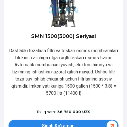
SMN 1500(3000) Seriyasi
Dastlabki tozalash filtri va teskari osmos membranalari
blokini o’z ichiga olgan aqlli teskari osmos tizimi.
Avtomatik membranani yuvish, elektron himoya va
tizimning ishlashini nazorat qilish mavjud. Ushbu filtr
toza suv ishlab chiqarish uchun filtrlarning asosiy
qismidir. Imkoniyati kuniga 1500 gallon (1500 * 3,8) =
5700 litr (11400 l)
To'liq narh:
36 750 000 UZS
Sinab Ko'raman