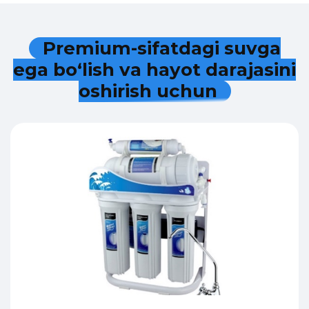
P
r
e
m
i
u
m
-
s
i
f
a
t
d
a
g
i
s
u
v
g
a
e
g
a
b
o
‘
l
i
s
h
v
a
h
a
y
o
t
d
a
r
a
j
a
s
i
n
i
o
s
h
i
r
i
s
h
u
c
h
u
n