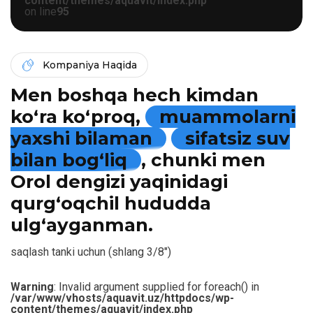
content/themes/aquavit/index.php
on line
95
Kompaniya Haqida
Men boshqa hech kimdan
ko‘ra ko‘proq,
muammolarni
yaxshi bilaman
sifatsiz suv
bilan bog‘liq
, chunki men
Orol dengizi yaqinidagi
qurg‘oqchil hududda
ulg‘ayganman.
saqlash tanki uchun (shlang 3/8″)
Warning
: Invalid argument supplied for foreach() in
/var/www/vhosts/aquavit.uz/httpdocs/wp-
content/themes/aquavit/index.php