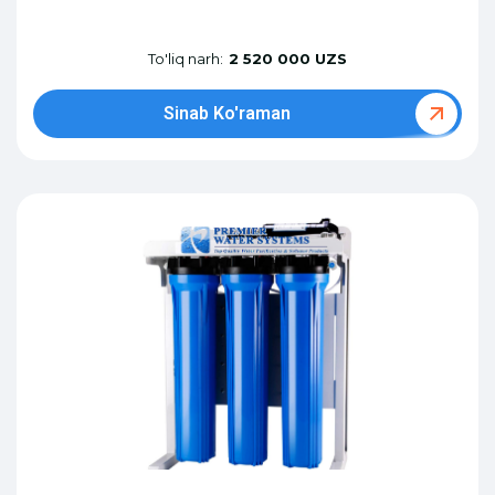
To'liq narh:
2 520 000 UZS
Sinab Ko'raman