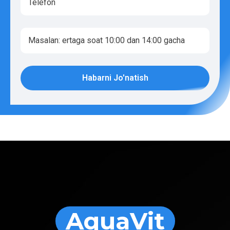
Habarni Jo'natish
AquaVit