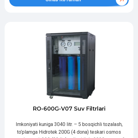
RO-600G-V07 Suv Filtrlari
Imkoniyati kuniga 3040 litr. – 5 bosqichli tozalash,
to’plamga Hidrotek 200G (4 dona) teskari osmos