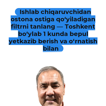
Ishlab chiqaruvchidan
ostona ostiga qo‘yiladigan
filtrni tanlang — Toshkent
bo‘ylab 1 kunda bepul
yetkazib berish va o‘rnatish
bilan