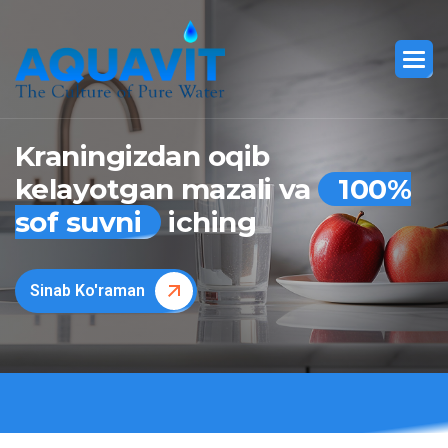
Kraningizdan oqib
kelayotgan mazali va
100%
sof suvni
iching
Sinab Ko'raman