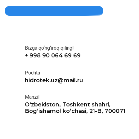
Bizga qo‘ng‘iroq qiling!
+ 998 90 064 69 69
Pochta
hidrotek.uz@mail.ru
Manzil
O‘zbekiston, Toshkent shahri,
Bog‘ishamol ko‘chasi, 21-B, 700071