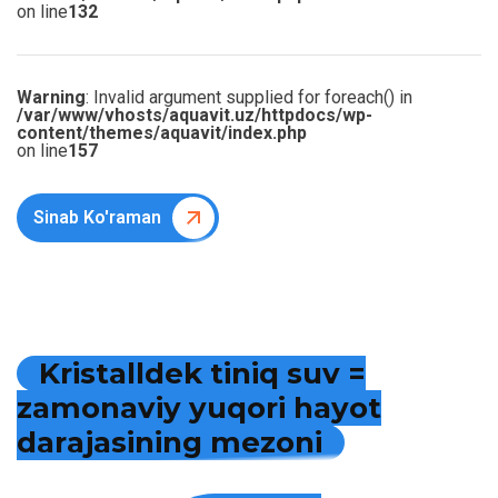
on line
132
Warning
: Invalid argument supplied for foreach() in
/var/www/vhosts/aquavit.uz/httpdocs/wp-
content/themes/aquavit/index.php
on line
157
Sinab Ko'raman
K
r
i
s
t
a
l
l
d
e
k
t
i
n
i
q
s
u
v
=
z
a
m
o
n
a
v
i
y
y
u
q
o
r
i
h
a
y
o
t
d
a
r
a
j
a
s
i
n
i
n
g
m
e
z
o
n
i