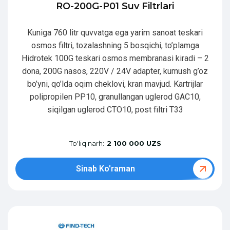
RO-200G-P01 Suv Filtrlari
Kuniga 760 litr quvvatga ega yarim sanoat teskari
osmos filtri, tozalashning 5 bosqichi, to’plamga
Hidrotek 100G teskari osmos membranasi kiradi – 2
dona, 200G nasos, 220V / 24V adapter, kumush g’oz
bo’yni, qo’lda oqim cheklovi, kran mavjud. Kartrijlar
polipropilen PP10, granullangan uglerod GAC10,
siqilgan uglerod CTO10, post filtri T33
To'liq narh:
2 100 000 UZS
Sinab Ko'raman