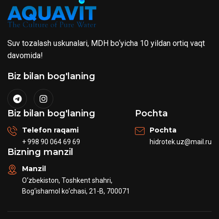
Suv tozalash uskunalari, MDH bo‘yicha 10 yildan ortiq vaqt
davomida!
Biz bilan bog'laning
Biz bilan bog'laning
Pochta
Telefon raqami
Pochta
+ 998 90 064 69 69
hidrotek.uz@mail.ru
Bizning manzil
Manzil
O‘zbekiston, Toshkent shahri,
Bog‘ishamol ko‘chasi, 21-B, 700071