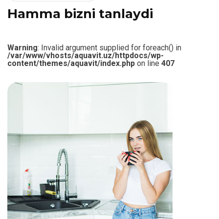
H
a
m
m
a
b
i
z
n
i
t
a
n
l
a
y
d
i
Warning
: Invalid argument supplied for foreach() in
/var/www/vhosts/aquavit.uz/httpdocs/wp-
content/themes/aquavit/index.php
on line
407