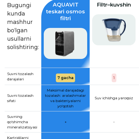
AQUAVIT
Filtr–kuvshin
Bugungi
teskari osmos
kunda
filtri
mashhur
bo‘lgan
usullarni
solishtiring:
Suvni tozalash
7 gacha
1
darajalari
Maksimal darajadagi
Suvni tozalash
tozalash: aralashmalar
Suv ichishga yaroqsiz
sifati
va bakteriyalarni
yo‘qotish
Suvning
qo‘shimcha
+
-
mineralizatsiyasi
Kartridjlarni