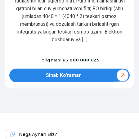
faollashtirilgan uglerod filtri, Purolit ion almashinuvi
qatroni bilan suv yumshatuvchi filtr, RO birligi (shu
jumladan 4040 * 1 (4040 * 2) teskari osmoz
membranasi) va dozalash tankini birlashtirgan
integratsiyalangan teskari osmos tizimi. Elektron
boshqaruv va […]
To'liq narh:
63 000 000 UZS
Sinab Ko'raman
Nega Aynan Biz?