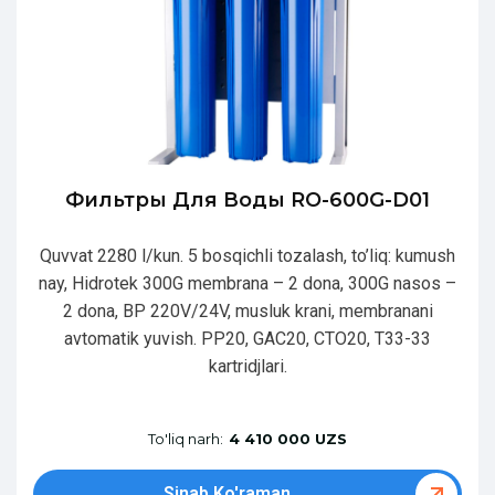
Фильтры Для Воды RO-600G-D01
Quvvat 2280 l/kun. 5 bosqichli tozalash, to’liq: kumush
nay, Hidrotek 300G membrana – 2 dona, 300G nasos –
2 dona, BP 220V/24V, musluk krani, membranani
avtomatik yuvish. PP20, GAC20, CTO20, T33-33
kartridjlari.
To'liq narh:
4 410 000 UZS
Sinab Ko'raman