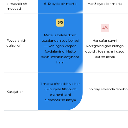
almashtirish
6–12 oyda bir marta
Har 3 oyda bir marta
muddati
5/5
4/5
Maxsus bakda doim
Foydalanish
tozalangan suv bo‘ladi
Har safar suvni
qulayligi
— xohlagan vaqtda
kо‘zg‘aladigan idishga
foydalaning. Hatto
quyish, tozalashni uzoq
suvni o‘chirib qo‘yishsa
kutish kerak
ham
1 marta o‘rnatish va har
~6–12 oyda filtrlovchi
Doimiy ravishda “shubhal
Xarajatlar
elementlarni
almashtirish kifoya