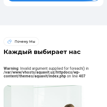
Почему Мы
К
а
ж
д
ы
й
в
ы
б
и
р
а
е
т
н
а
с
Warning
: Invalid argument supplied for foreach() in
/var/www/vhosts/aquavit.uz/httpdocs/wp-
content/themes/aquavit/index.php
on line
407