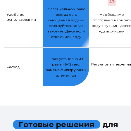
4/5
В специальном баке
Удобство
всегда есть
Необходимо
использования
очищенная вода —
постоянно набират
пользуйтесь когда
воду в кувшин, долг
захотите. Даже если
ждать очистки
отключили воду
1 раз установка и 1
раз в ~6-12 мес.
Регулярная переплат
Расходы
замена фильтрующих
элементов
Г
о
т
о
в
ы
е
р
е
ш
е
н
и
я
д
л
я