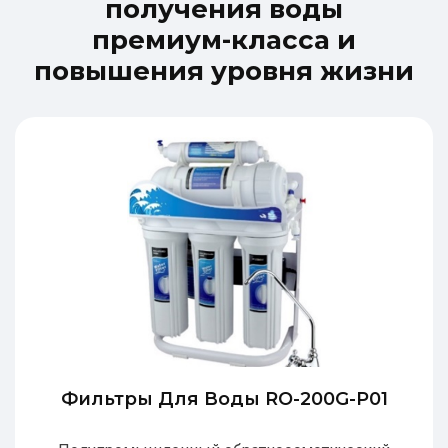
п
о
л
у
ч
е
н
и
я
в
о
д
ы
п
р
е
м
и
у
м
-
к
л
а
с
с
а
и
п
о
в
ы
ш
е
н
и
я
у
р
о
в
н
я
ж
и
з
н
и
Фильтры Для Воды RO-200G-P01