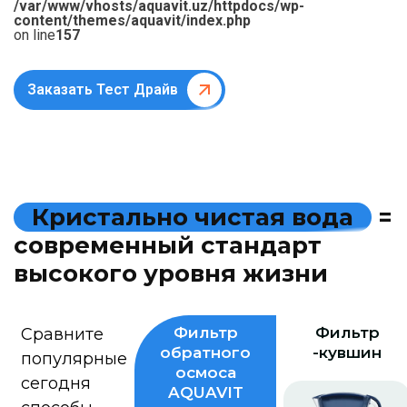
/var/www/vhosts/aquavit.uz/httpdocs/wp-
content/themes/aquavit/index.php
on line
157
Заказать Тест Драйв
К
р
и
с
т
а
л
ь
н
о
ч
и
с
т
а
я
в
о
д
а
=
с
о
в
р
е
м
е
н
н
ы
й
с
т
а
н
д
а
р
т
в
ы
с
о
к
о
г
о
у
р
о
в
н
я
ж
и
з
н
и
Фильтр
Фильтр
Сравните
обратного
-кувшин
популярные
осмоса
сегодня
AQUAVIT