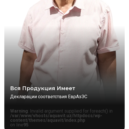
Вся Продукция Имеет
Декларации соответствия ЕврАзЭС
Warning
: Invalid argument supplied for foreach() in
/var/www/vhosts/aquavit.uz/httpdocs/wp-
content/themes/aquavit/index.php
on line
95