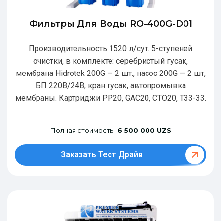
Фильтры Для Воды RO-400G-D01
Производительность 1520 л/сут. 5-ступеней
очистки, в комплекте: серебристый гусак,
мембрана Hidrotek 200G — 2 шт., насос 200G — 2 шт,
БП 220В/24В, кран гусак, автопромывка
мембраны. Картриджи РР20, GAC20, CTO20, T33-33.
Полная стоимость:
6 500 000 UZS
Заказать Тест Драйв