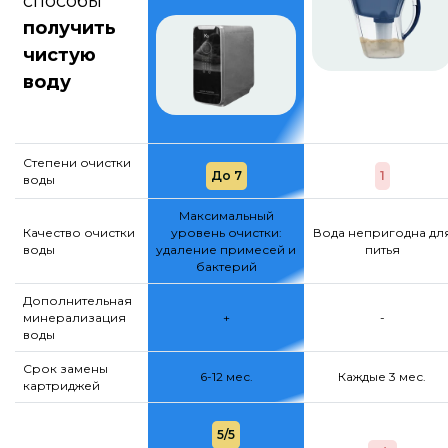
способы
получить
чистую
воду
Степени очистки
До 7
1
воды
Максимальный
Качество очистки
уровень очистки:
Вода непригодна дл
воды
удаление примесей и
питья
бактерий
Дополнительная
минерализация
+
-
воды
Срок замены
6-12 мес.
Каждые 3 мес.
картриджей
5/5