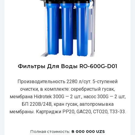
Фильтры Для Воды RO-600G-D01
Производительность 2280 л/сут. 5-ступеней
очистки, в комплекте: серебристый гусак,
мембрана Hidrotek 300G — 2 шт., насос 300G — 2 шт,
БП 220В/24В, кран гусак, автопромывка
мембраны. Картриджи РР20, GAC20, CTO20, T33-33.
Полная стоимость:
8 000 000 UZS