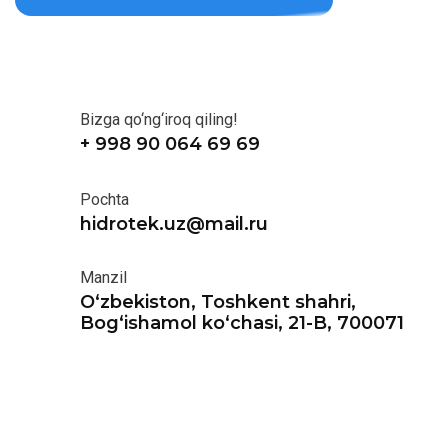
Bizga qo‘ng‘iroq qiling!
+ 998 90 064 69 69
Pochta
hidrotek.uz@mail.ru
Manzil
O‘zbekiston, Toshkent shahri,
Bog‘ishamol ko‘chasi, 21-B, 700071