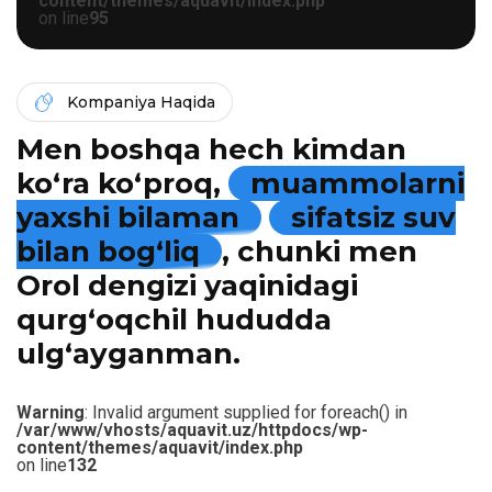
content/themes/aquavit/index.php
on line
95
Kompaniya Haqida
Men boshqa hech kimdan
ko‘ra ko‘proq,
muammolarni
yaxshi bilaman
sifatsiz suv
bilan bog‘liq
, chunki men
Orol dengizi yaqinidagi
qurg‘oqchil hududda
ulg‘ayganman.
Warning
: Invalid argument supplied for foreach() in
/var/www/vhosts/aquavit.uz/httpdocs/wp-
content/themes/aquavit/index.php
on line
132