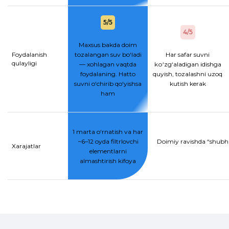
5/5
4/5
Maxsus bakda doim
Foydalanish
tozalangan suv bo‘ladi
Har safar suvni
qulayligi
— xohlagan vaqtda
kо‘zg‘aladigan idishga
foydalaning. Hatto
quyish, tozalashni uzoq
suvni o‘chirib qo‘yishsa
kutish kerak
ham
1 marta o‘rnatish va har
~6–12 oyda filtrlovchi
Doimiy ravishda “shubhal
Xarajatlar
elementlarni
almashtirish kifoya