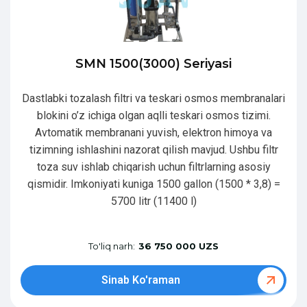
SMN 1500(3000) Seriyasi
Dastlabki tozalash filtri va teskari osmos membranalari
blokini o’z ichiga olgan aqlli teskari osmos tizimi.
Avtomatik membranani yuvish, elektron himoya va
tizimning ishlashini nazorat qilish mavjud. Ushbu filtr
toza suv ishlab chiqarish uchun filtrlarning asosiy
qismidir. Imkoniyati kuniga 1500 gallon (1500 * 3,8) =
5700 litr (11400 l)
To'liq narh:
36 750 000 UZS
Sinab Ko'raman