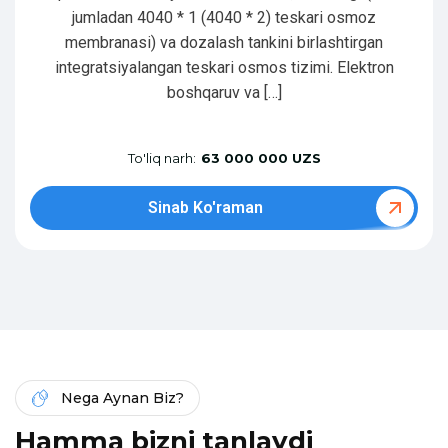
jumladan 4040 * 1 (4040 * 2) teskari osmoz
membranasi) va dozalash tankini birlashtirgan
integratsiyalangan teskari osmos tizimi. Elektron
boshqaruv va […]
To'liq narh:
63 000 000 UZS
Sinab Ko'raman
Nega Aynan Biz?
H
a
m
m
a
b
i
z
n
i
t
a
n
l
a
y
d
i