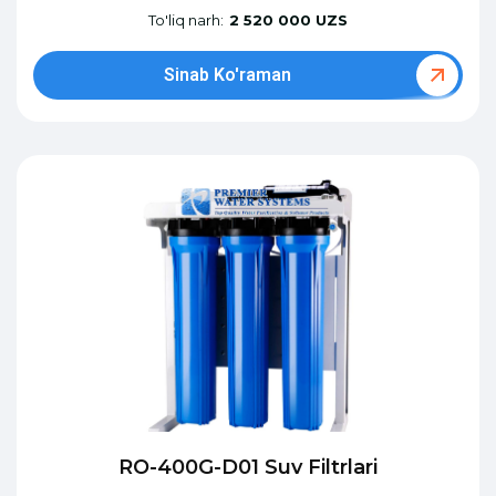
To'liq narh:
2 520 000 UZS
Sinab Ko'raman
RO-400G-D01 Suv Filtrlari