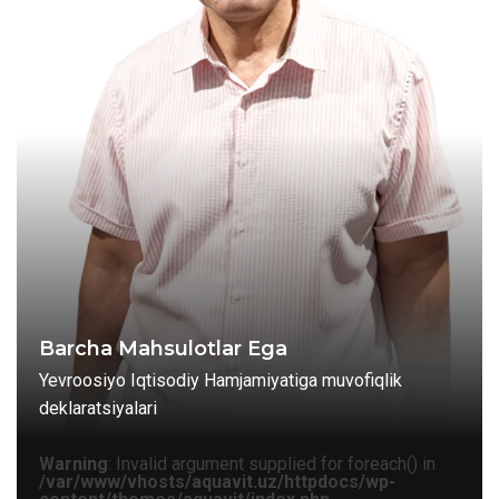
Barcha Mahsulotlar Ega
Yevroosiyo Iqtisodiy Hamjamiyatiga muvofiqlik
deklaratsiyalari
Warning
: Invalid argument supplied for foreach() in
/var/www/vhosts/aquavit.uz/httpdocs/wp-