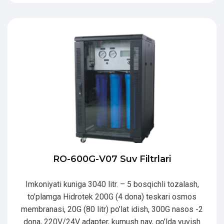
RO-600G-V07 Suv Filtrlari
Imkoniyati kuniga 3040 litr. – 5 bosqichli tozalash,
to’plamga Hidrotek 200G (4 dona) teskari osmos
membranasi, 20G (80 litr) po’lat idish, 300G nasos -2
dona, 220V/24V adapter, kumush nay, qo’lda yuvish