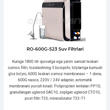
RO-600G-523 Suv Filtrlari
Kuniga 1800 litr quvvatga ega yarim sanoat teskari
osmos filtri, tozalashning 5 bosqichi, to’plamga kumush
g’oz bo’yni, 600G teskari osmoz membranasi – 1 dona,
600G nasos, 220V / 24V adapter, avtomatik
membranani yuvish kiradi. Polipropilen lentalari PP10,
granullangan uglerod GAC10, siqilgan uglerod CTO10,
post filtri T33, mineralizator T33-T1