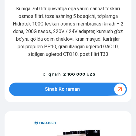
Kuniga 760 litr quvvatga ega yarim sanoat teskari
osmos filtri, tozalashning 5 bosqichi, to’plamga
Hidrotek 100G teskari osmos membranasi kiradi – 2
dona, 200G nasos, 220V / 24V adapter, kumush g’oz
bo’yni, qo’lda oqim cheklovi, kran mavjud. Kartrijlar
polipropilen PP10, granullangan uglerod GAC10,
siqilgan uglerod CTO10, post filtri T33
To'liq narh:
2 100 000 UZS
Sinab Ko'raman