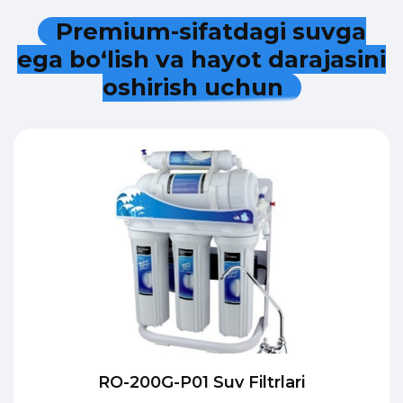
P
r
e
m
i
u
m
-
s
i
f
a
t
d
a
g
i
s
u
v
g
a
e
g
a
b
o
‘
l
i
s
h
v
a
h
a
y
o
t
d
a
r
a
j
a
s
i
n
i
o
s
h
i
r
i
s
h
u
c
h
u
n
RO-200G-P01 Suv Filtrlari