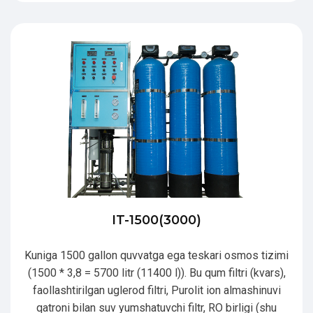
IT-1500(3000)
Kuniga 1500 gallon quvvatga ega teskari osmos tizimi
(1500 * 3,8 = 5700 litr (11400 l)). Bu qum filtri (kvars),
faollashtirilgan uglerod filtri, Purolit ion almashinuvi
qatroni bilan suv yumshatuvchi filtr, RO birligi (shu