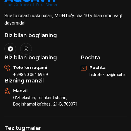
Suv tozalash uskunalari, MDH bo‘yicha 10 yildan ortiq vaqt
davomida!
Biz bilan bog'laning
Biz bilan bog'laning
Pochta
Telefon raqami
Pochta
+ 998 90 064 69 69
hidrotek.uz@mail.ru
Bizning manzil
Manzil
O‘zbekiston, Toshkent shahri,
Bog‘ishamol ko‘chasi, 21-B, 700071
Tez tugmalar