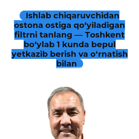
Ishlab chiqaruvchidan
ostona ostiga qo‘yiladigan
filtrni tanlang — Toshkent
bo‘ylab 1 kunda bepul
yetkazib berish va o‘rnatish
bilan