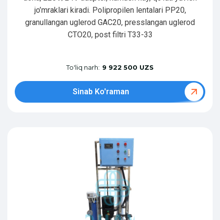
jo’mraklari kiradi. Polipropilen lentalari PP20,
granullangan uglerod GAC20, presslangan uglerod
CTO20, post filtri T33-33
To'liq narh:
9 922 500 UZS
Sinab Ko'raman