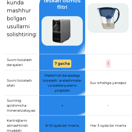
teskari osmos
kunda
filtri
mashhur
bo‘lgan
usullarni
solishtiring:
Suvni tozalash
7 gacha
1
darajalari
Maksimal darajadagi
Suvni tozalash
tozalash: aralashmalar
Suv ichishga yaroqsiz
sifati
va bakteriyalarni
yo‘qotish
Suvning
qo‘shimcha
+
-
mineralizatsiyasi
Kartridjlarni
almashtirish
6–12 oyda bir marta
Har 3 oyda bir marta
muddati