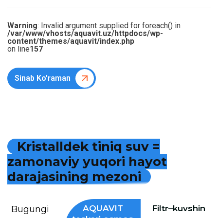
Warning
: Invalid argument supplied for foreach() in
/var/www/vhosts/aquavit.uz/httpdocs/wp-
content/themes/aquavit/index.php
on line
157
Sinab Ko'raman
K
r
i
s
t
a
l
l
d
e
k
t
i
n
i
q
s
u
v
=
z
a
m
o
n
a
v
i
y
y
u
q
o
r
i
h
a
y
o
t
d
a
r
a
j
a
s
i
n
i
n
g
m
e
z
o
n
i
AQUAVIT
Filtr–kuvshin
Bugungi