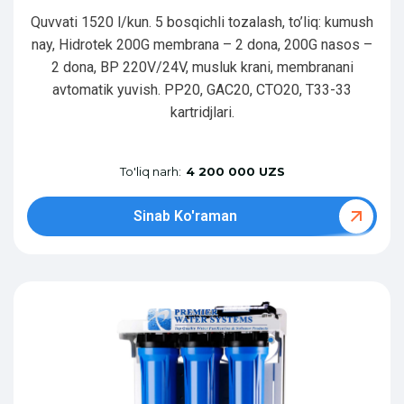
Quvvati 1520 l/kun. 5 bosqichli tozalash, to’liq: kumush
nay, Hidrotek 200G membrana – 2 dona, 200G nasos –
2 dona, BP 220V/24V, musluk krani, membranani
avtomatik yuvish. PP20, GAC20, CTO20, T33-33
kartridjlari.
To'liq narh:
4 200 000 UZS
Sinab Ko'raman