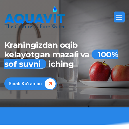
Kraningizdan oqib
kelayotgan mazali va
100%
sof suvni
iching
Sinab Ko'raman