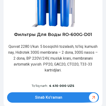
Фильтры Для Воды RO-600G-D01
Quvvat 2280 l/kun. 5 bosqichli tozalash, to’liq: kumush
nay, Hidrotek 300G membrana – 2 dona, 300G nasos –
2 dona, BP 220V/24V, musluk krani, membranani
avtomatik yuvish. PP20, GAC20, CTO20, T33-33
kartridjlari.
To'liq narh:
4 410 000 UZS
Sinab Ko'raman