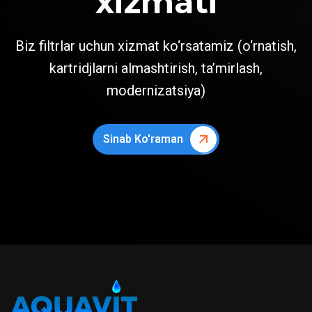
xizmati
Biz filtrlar uchun xizmat ko‘rsatamiz (o‘rnatish,
kartridjlarni almashtirish, ta’mirlash,
modernizatsiya)
Sinab Ko'raman