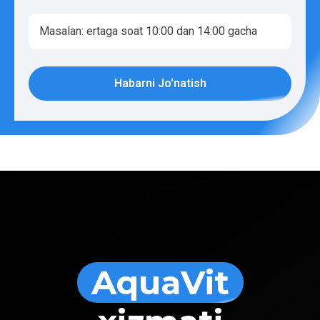
Habarni Jo'natish
AquaVit