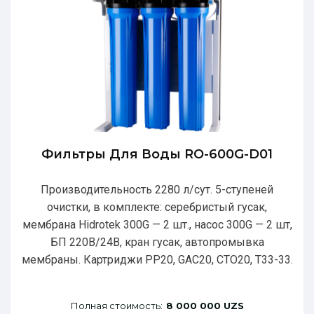
Фильтры Для Воды RO-600G-D01
Производительность 2280 л/сут. 5-ступеней
очистки, в комплекте: серебристый гусак,
мембрана Hidrotek 300G — 2 шт., насос 300G — 2 шт,
БП 220В/24В, кран гусак, автопромывка
мембраны. Картриджи РР20, GAC20, CTO20, T33-33.
Полная стоимость:
8 000 000 UZS