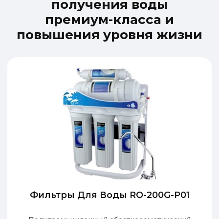
п
о
л
у
ч
е
н
и
я
в
о
д
ы
п
р
е
м
и
у
м
-
к
л
а
с
с
а
и
п
о
в
ы
ш
е
н
и
я
у
р
о
в
н
я
ж
и
з
н
и
Фильтры Для Воды RO-200G-P01