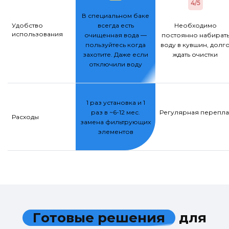
4/5
В специальном баке
Удобство
всегда есть
Необходимо
использования
очищенная вода —
постоянно набират
пользуйтесь когда
воду в кувшин, долг
захотите. Даже если
ждать очистки
отключили воду
1 раз установка и 1
раз в ~6-12 мес.
Регулярная переплат
Расходы
замена фильтрующих
элементов
Г
о
т
о
в
ы
е
р
е
ш
е
н
и
я
д
л
я