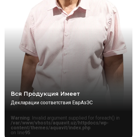
Вся Продукция Имеет
Декларации соответствия ЕврАзЭС
Warning
: Invalid argument supplied for foreach() in
/var/www/vhosts/aquavit.uz/httpdocs/wp-
content/themes/aquavit/index.php
on line
95