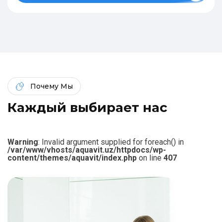
Почему Мы
К
а
ж
д
ы
й
в
ы
б
и
р
а
е
т
н
а
с
Warning
: Invalid argument supplied for foreach() in
/var/www/vhosts/aquavit.uz/httpdocs/wp-
content/themes/aquavit/index.php
on line
407