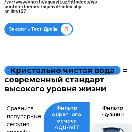
/var/www/vhosts/aquavit.uz/httpdocs/wp-
content/themes/aquavit/index.php
on line
157
Заказать Тест Драйв
К
р
и
с
т
а
л
ь
н
о
ч
и
с
т
а
я
в
о
д
а
=
с
о
в
р
е
м
е
н
н
ы
й
с
т
а
н
д
а
р
т
в
ы
с
о
к
о
г
о
у
р
о
в
н
я
ж
и
з
н
и
Фильтр
Фильтр
Сравните
обратного
-кувшин
популярные
осмоса
сегодня
AQUAVIT