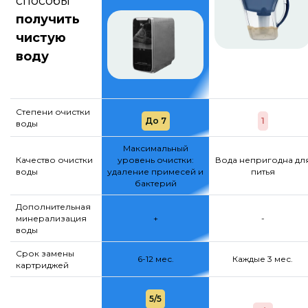
способы
получить
чистую
воду
Степени очистки
До 7
1
воды
Максимальный
Качество очистки
уровень очистки:
Вода непригодна дл
воды
удаление примесей и
питья
бактерий
Дополнительная
минерализация
+
-
воды
Срок замены
6-12 мес.
Каждые 3 мес.
картриджей
5/5