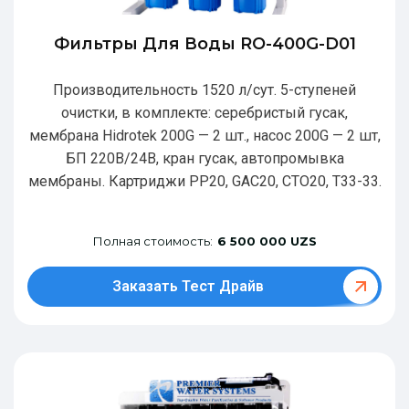
Фильтры Для Воды RO-400G-D01
Производительность 1520 л/сут. 5-ступеней
очистки, в комплекте: серебристый гусак,
мембрана Hidrotek 200G — 2 шт., насос 200G — 2 шт,
БП 220В/24В, кран гусак, автопромывка
мембраны. Картриджи РР20, GAC20, CTO20, T33-33.
Полная стоимость:
6 500 000 UZS
Заказать Тест Драйв