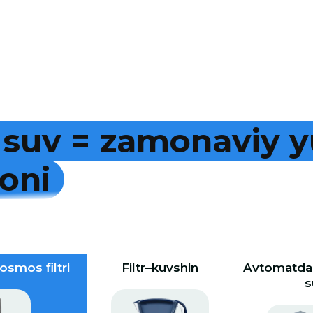
s
u
v
=
z
a
m
o
n
a
v
i
y
y
o
n
i
osmos filtri
Filtr–kuvshin
Avtomatdan
s