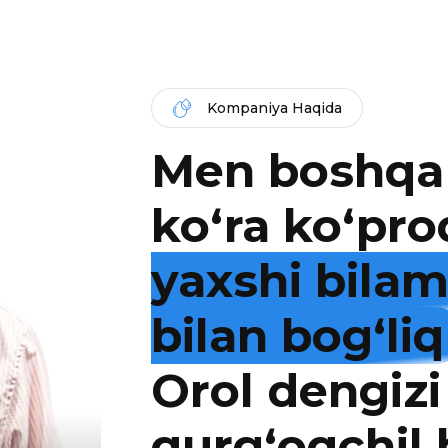
Kompaniya Haqida
Men boshqa
ko‘ra ko‘pro
yaxshi bila
bilan bog‘liq
Orol dengizi
qurg‘oqchil