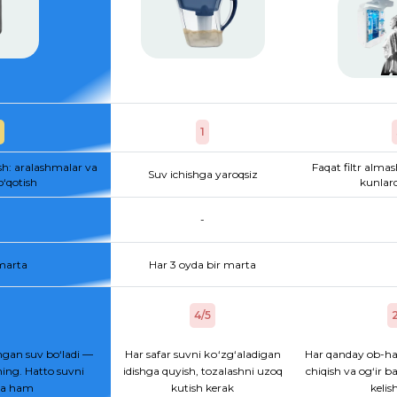
1
sh: aralashmalar va
Faqat filtr almas
Suv ichishga yaroqsiz
o‘qotish
kunlard
-
 marta
Har 3 oyda bir marta
4/5
2
gan suv bo‘ladi —
Har safar suvni kо‘zg‘aladigan
Har qanday ob-ha
ing. Hatto suvni
idishga quyish, tozalashni uzoq
chiqish va og‘ir b
hsa ham
kutish kerak
kelis