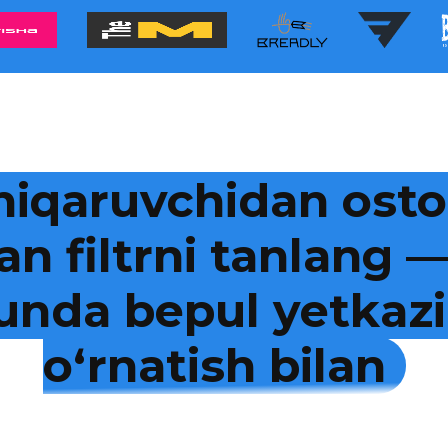
hiqaruvchidan osto
an filtrni tanlang
kunda bepul yetkazi
o‘rnatish bilan