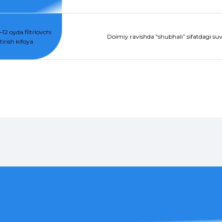
12 oyda filtrlovchi
Doimiy ravishda “shubhali” sifatdagi suvg
irish kifoya