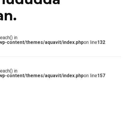
an.
each() in
wp-content/themes/aquavit/index.php
on line
132
each() in
wp-content/themes/aquavit/index.php
on line
157