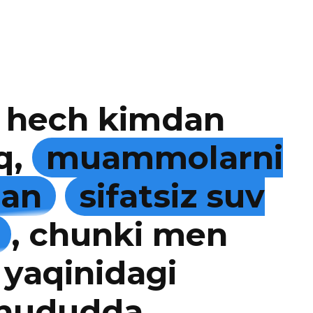
 hech kimdan
q,
muammolarni
man
sifatsiz suv
, chunki men
 yaqinidagi
 hududda