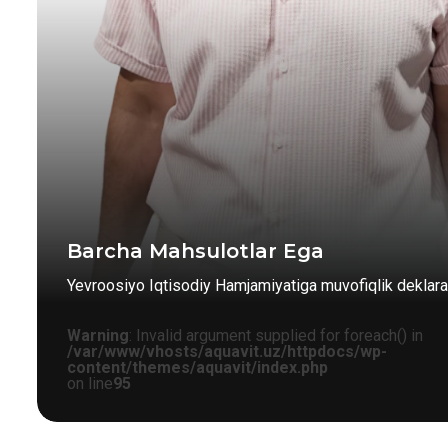
Barcha Mahsulotlar Ega
Yevroosiyo Iqtisodiy Hamjamiyatiga muvofiqlik deklarat
Warning
: Invalid argument supplied for foreach() in
/var/www/vhosts/aquavit.uz/httpdocs/wp-
content/themes/aquavit/index.php
on line
95