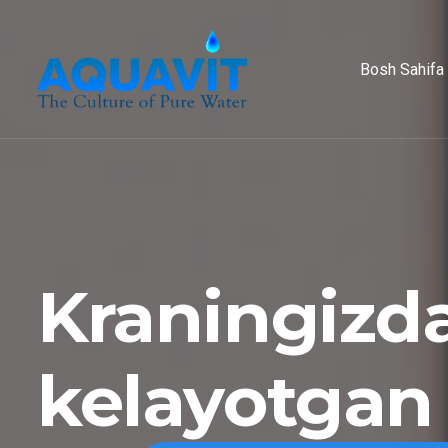
Bosh Sahifa
Kraningizd
kelayotgan