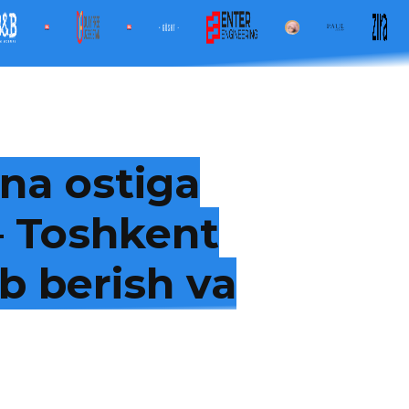
na ostiga
 — Toshkent
b berish va