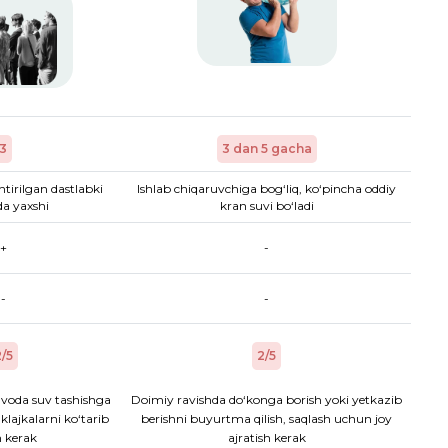
3
3 dan 5 gacha
htirilgan dastlabki
Ishlab chiqaruvchiga bog‘liq, ko‘pincha oddiy
a yaxshi
kran suvi bo‘ladi
+
-
-
-
/5
2/5
voda suv tashishga
Doimiy ravishda do‘konga borish yoki yetkazib
aklajkalarni ko‘tarib
berishni buyurtma qilish, saqlash uchun joy
h kerak
ajratish kerak