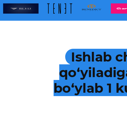
Ishlab c
qo‘yiladig
bo‘ylab 1 