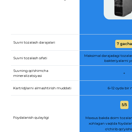
Suvni tozalash darajalari
7 gacha
Maksimal darajadagi tozala
Suvni tozalash sifati
bakteriyalarni y
Suvning qo‘shimcha
+
mineralizatsiyasi
Kartridjlarni almashtirish muddati
6–12 oyda bir
5/5
Foydalanish qulayligi
Maxsus bakda doim tozalan
xohlagan vaqtda foydalan
o‘chirib qo‘yis