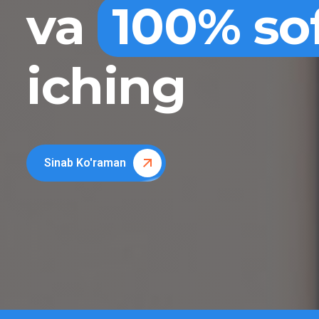
va
100% so
iching
Sinab Ko'raman