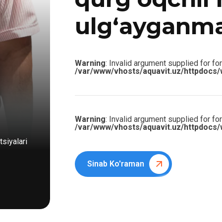
ulg‘ayganm
Warning
: Invalid argument supplied for for
/var/www/vhosts/aquavit.uz/httpdocs/
Warning
: Invalid argument supplied for for
/var/www/vhosts/aquavit.uz/httpdocs/
siyalari
Sinab Ko'raman