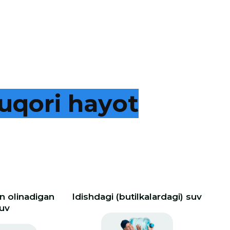
u
q
o
r
i
h
a
y
o
t
 olinadigan
Idishdagi (butilkalardagi) suv
uv