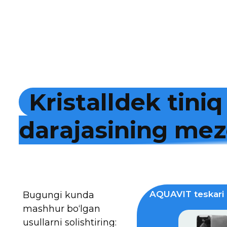
K
r
i
s
t
a
l
l
d
e
k
t
i
n
i
q
d
a
r
a
j
a
s
i
n
i
n
g
m
e
z
AQUAVIT teskari 
Bugungi kunda
mashhur bo‘lgan
usullarni solishtiring: