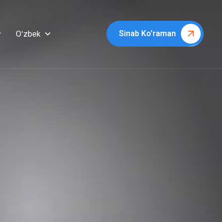
Sinab Ko'raman
Oʻzbek
r