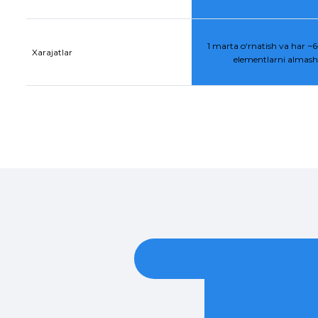
1 marta o‘rnatish va har ~6–
Xarajatlar
elementlarni almasht