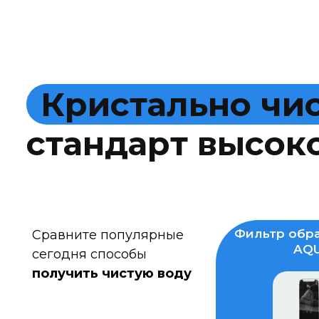
К
р
и
с
т
а
л
ь
н
о
ч
и
с
т
а
н
д
а
р
т
в
ы
с
о
к
Фильтр обра
Сравните популярные
AQU
сегодня способы
получить чистую воду