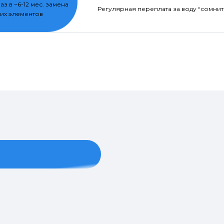
раз в ~6-12 мес. замена
Регулярная переплата за воду “сомнит
их элементов