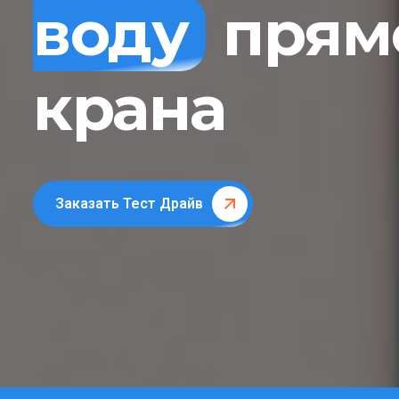
воду
прямо
крана
Заказать Тест Драйв