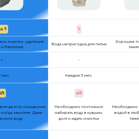
о 7
1
нь очистки: удаление
Хорошее то
Вода непригодна для питья
 и бактерий
заме
+
-
2 мес.
Каждые 3 мес.
5/5
4/5
всегда есть очищенная
Необходимо постоянно
Необходимо 
 когда захотите. Даже
набирать воду в кувшин,
водой в люб
лючили воду
долго ждать очистки
тяже