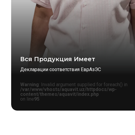
Вся Продукция Имеет
Декларации соответствия ЕврАзЭС
Warning
: Invalid argument supplied for foreach() in
/var/www/vhosts/aquavit.uz/httpdocs/wp-
content/themes/aquavit/index.php
on line
95