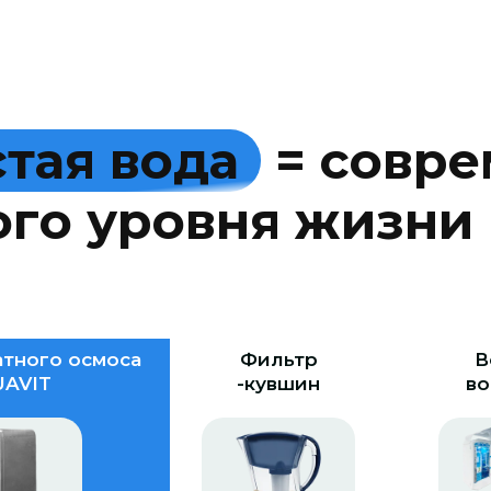
с
т
а
я
в
о
д
а
=
с
о
в
р
е
о
г
о
у
р
о
в
н
я
ж
и
з
н
и
тного осмоса
Фильтр
В
AVIT
-кувшин
во