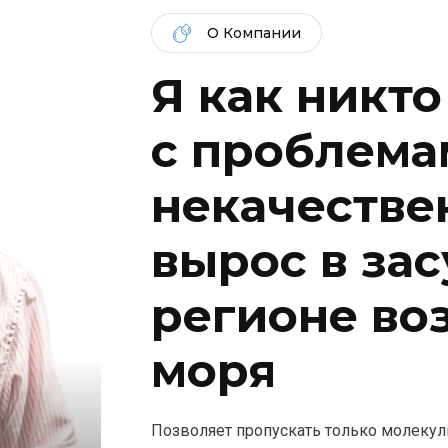
О Компании
Я как никто
c проблема
некачествен
вырос в за
регионе во
моря
Позволяет пропускать только молекул