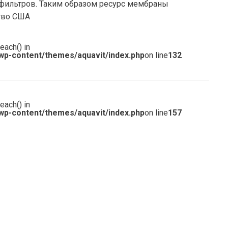
едфильтров. Таким образом ресурс мембраны
ство США
each() in
wp-content/themes/aquavit/index.php
on line
132
each() in
wp-content/themes/aquavit/index.php
on line
157