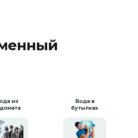
м
е
н
н
ы
й
ода из
Вода в
домата
бутылках