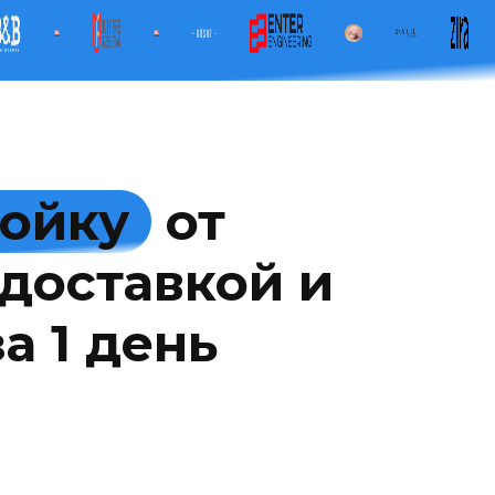
мойку
от
доставкой и
а 1 день