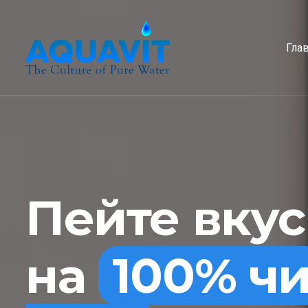
Гла
Пейте вку
на
100% ч