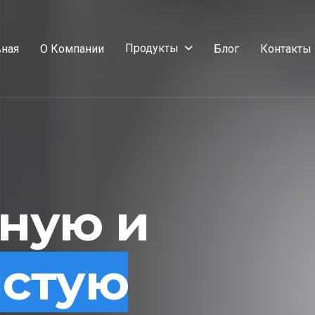
Продукты
вная
О Компании
Блог
Контакты
сную и
истую