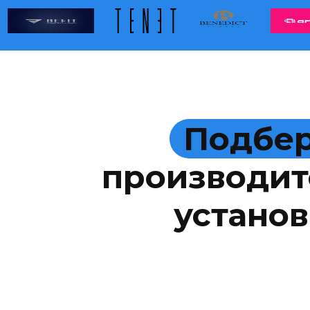
Подбер
производит
установ