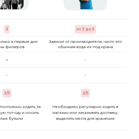
3
от 3 до 5
лько в первые дни
Зависит от производителя, часто это
ны фильтров
обычная вода из-под крана
+
-
-
-
2/5
2/5
постоянно ходить за
Необходимо регулярно ходить в
ую погоду и носить
магазин или заказывать доставку,
лые бутыли
выделять места для хранения