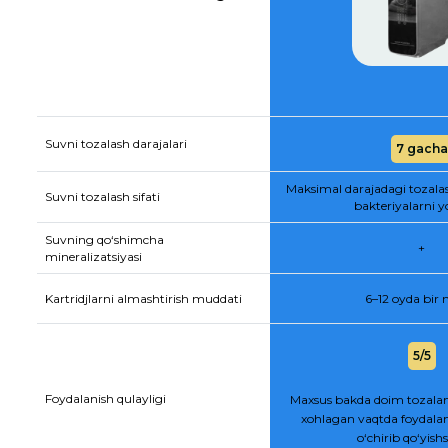
Suvni tozalash darajalari
7 gacha
Maksimal darajadagi tozala
Suvni tozalash sifati
bakteriyalarni y
Suvning qo‘shimcha
+
mineralizatsiyasi
Kartridjlarni almashtirish muddati
6–12 oyda bir
5/5
Foydalanish qulayligi
Maxsus bakda doim tozalan
xohlagan vaqtda foydalan
o‘chirib qo‘yis