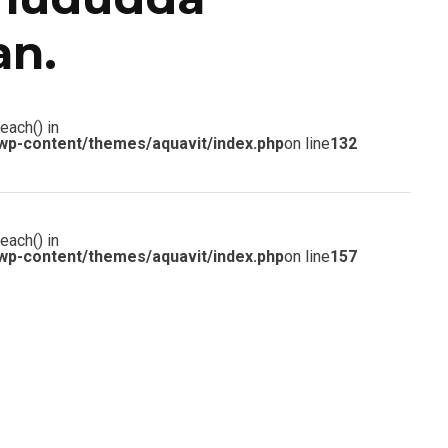
an.
each() in
wp-content/themes/aquavit/index.php
on line
132
each() in
wp-content/themes/aquavit/index.php
on line
157