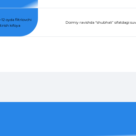
12 oyda filtrlovchi
Doimiy ravishda “shubhali” sifatdagi suvg
irish kifoya