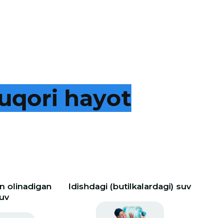
u
q
o
r
i
h
a
y
o
t
 olinadigan
Idishdagi (butilkalardagi) suv
uv