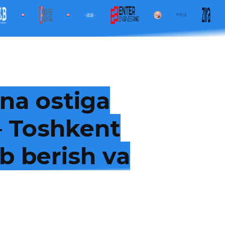
na ostiga
 — Toshkent
b berish va