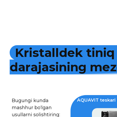
K
r
i
s
t
a
l
l
d
e
k
t
i
n
i
q
d
a
r
a
j
a
s
i
n
i
n
g
m
e
z
AQUAVIT teskari 
Bugungi kunda
mashhur bo‘lgan
usullarni solishtiring: