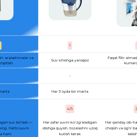
1
sh: aralashmalar va
Faqat filtr almas
Suv ichishga yaroqsiz
o‘qotish
kunlard
-
 marta
Har 3 oyda bir marta
4/5
2
gan suv bo‘ladi —
Har safar suvni kо‘zg‘aladigan
Har qanday ob-ha
ing. Hatto suvni
idishga quyish, tozalashni uzoq
chiqish va og‘ir b
hsa ham
kutish kerak
kelis