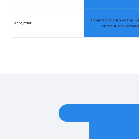
1 marta o‘rnatish va har ~6–
Xarajatlar
elementlarni almasht