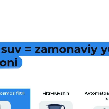
s
u
v
=
z
a
m
o
n
a
v
i
y
y
o
n
i
osmos filtri
Filtr–kuvshin
Avtomatdan
s