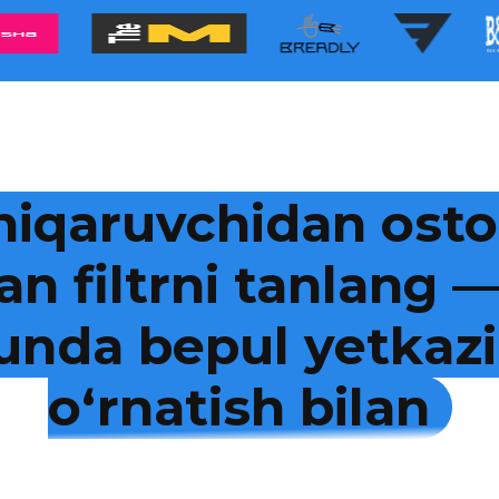
hiqaruvchidan osto
an filtrni tanlang
kunda bepul yetkazi
o‘rnatish bilan