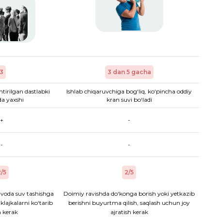
3
3 dan 5 gacha
htirilgan dastlabki
Ishlab chiqaruvchiga bog‘liq, ko‘pincha oddiy
a yaxshi
kran suvi bo‘ladi
+
-
-
-
/5
2/5
voda suv tashishga
Doimiy ravishda do‘konga borish yoki yetkazib
aklajkalarni ko‘tarib
berishni buyurtma qilish, saqlash uchun joy
h kerak
ajratish kerak