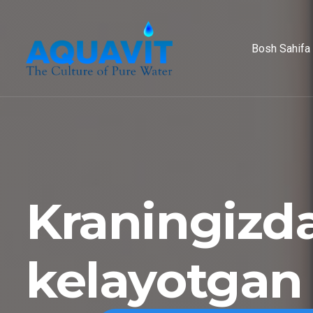
Bosh Sahifa
Kraningizd
kelayotgan