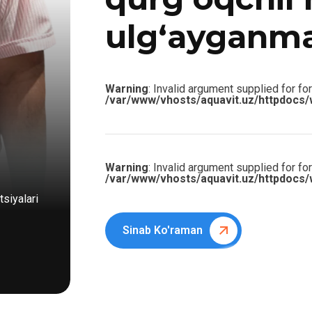
ulg‘ayganm
Warning
: Invalid argument supplied for for
/var/www/vhosts/aquavit.uz/httpdocs/
Warning
: Invalid argument supplied for for
/var/www/vhosts/aquavit.uz/httpdocs/
siyalari
Sinab Ko'raman