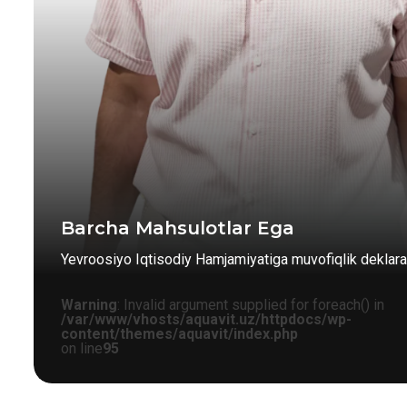
Barcha Mahsulotlar Ega
Yevroosiyo Iqtisodiy Hamjamiyatiga muvofiqlik deklarat
Warning
: Invalid argument supplied for foreach() in
/var/www/vhosts/aquavit.uz/httpdocs/wp-
content/themes/aquavit/index.php
on line
95