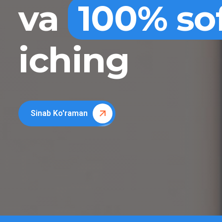
va
100% so
iching
Sinab Ko'raman