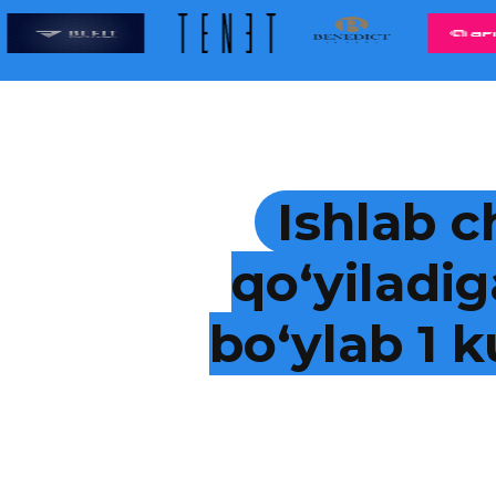
Ishlab c
qo‘yiladig
bo‘ylab 1 