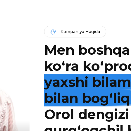
Kompaniya Haqida
Men boshqa
ko‘ra ko‘pro
yaxshi bila
bilan bog‘liq
Orol dengizi
qurg‘oqchil