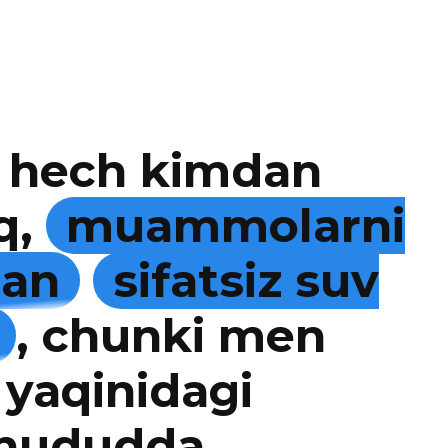
 hech kimdan
q,
muammolarni
man
sifatsiz suv
, chunki men
 yaqinidagi
 hududda