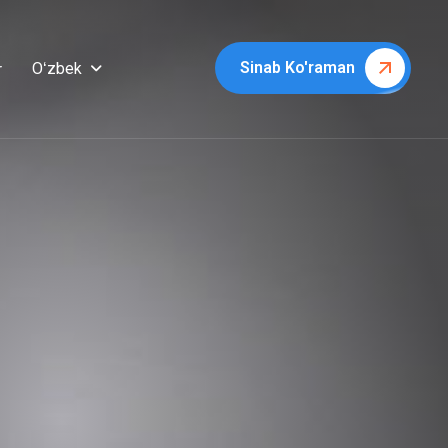
Sinab Ko'raman
Oʻzbek
r