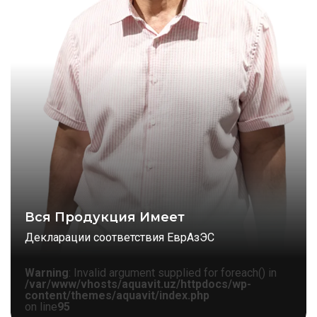
Вся Продукция Имеет
Декларации соответствия ЕврАзЭС
Warning
: Invalid argument supplied for foreach() in
/var/www/vhosts/aquavit.uz/httpdocs/wp-
content/themes/aquavit/index.php
on line
95