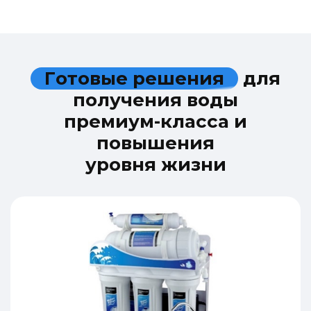
Г
о
т
о
в
ы
е
р
е
ш
е
н
и
я
д
л
я
п
о
л
у
ч
е
н
и
я
в
о
д
ы
п
р
е
м
и
у
м
-
к
л
а
с
с
а
и
п
о
в
ы
ш
е
н
и
я
у
р
о
в
н
я
ж
и
з
н
и