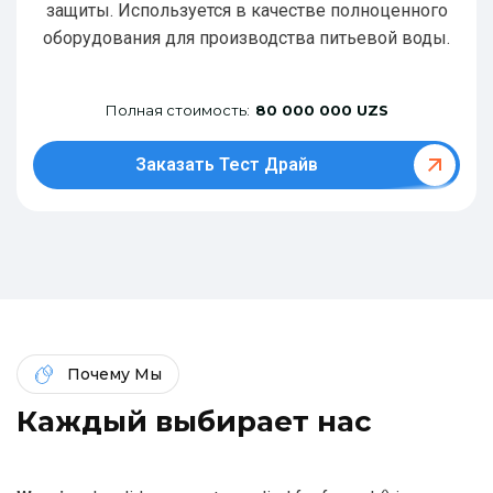
защиты. Используется в качестве полноценного
оборудования для производства питьевой воды.
Полная стоимость:
80 000 000 UZS
Заказать Тест Драйв
Почему Мы
К
а
ж
д
ы
й
в
ы
б
и
р
а
е
т
н
а
с