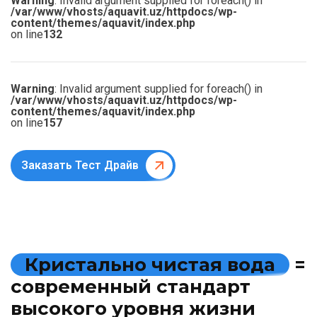
Warning
: Invalid argument supplied for foreach() in
/var/www/vhosts/aquavit.uz/httpdocs/wp-
content/themes/aquavit/index.php
on line
132
Warning
: Invalid argument supplied for foreach() in
/var/www/vhosts/aquavit.uz/httpdocs/wp-
content/themes/aquavit/index.php
on line
157
Заказать Тест Драйв
К
р
и
с
т
а
л
ь
н
о
ч
и
с
т
а
я
в
о
д
а
=
с
о
в
р
е
м
е
н
н
ы
й
с
т
а
н
д
а
р
т
в
ы
с
о
к
о
г
о
у
р
о
в
н
я
ж
и
з
н
и