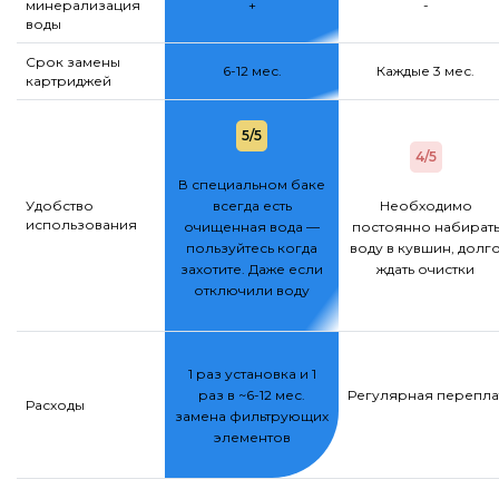
минерализация
+
-
воды
Срок замены
6-12 мес.
Каждые 3 мес.
картриджей
5/5
4/5
В специальном баке
Удобство
всегда есть
Необходимо
использования
очищенная вода —
постоянно набират
пользуйтесь когда
воду в кувшин, долг
захотите. Даже если
ждать очистки
отключили воду
1 раз установка и 1
раз в ~6-12 мес.
Регулярная переплат
Расходы
замена фильтрующих
элементов