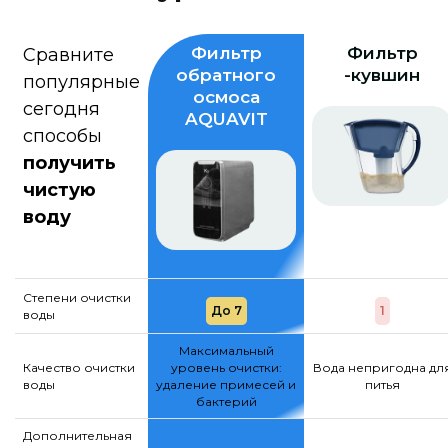
Фильтр
Фильтр
Сравните
обратного
-кувшин
популярные
осмоса
сегодня
AQUAVIT
способы
получить
чистую
воду
Степени очистки
До 7
1
воды
Максимальный
Качество очистки
уровень очистки:
Вода непригодна дл
воды
удаление примесей и
питья
бактерий
Дополнительная