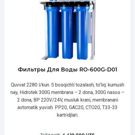
Фильтры Для Воды RO-600G-D01
Quvvat 2280 l/kun. 5 bosqichli tozalash, to’liq: kumush
nay, Hidrotek 300G membrana – 2 dona, 300G nasos –
2 dona, BP 220V/24V, musluk krani, membranani
avtomatik yuvish. PP20, GAC20, CTO20, T33-33
kartridjlari.
To'liq narh:
4 410 000 UZS