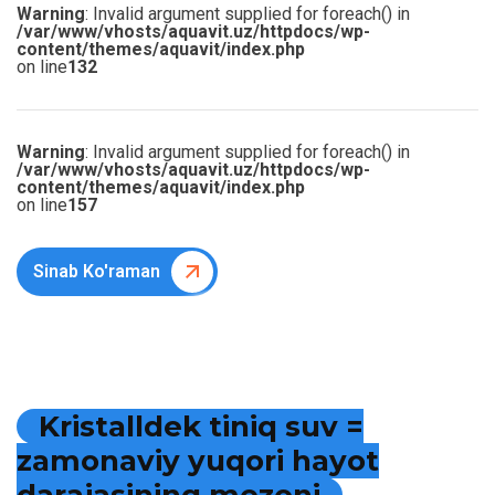
Warning
: Invalid argument supplied for foreach() in
/var/www/vhosts/aquavit.uz/httpdocs/wp-
content/themes/aquavit/index.php
on line
132
Warning
: Invalid argument supplied for foreach() in
/var/www/vhosts/aquavit.uz/httpdocs/wp-
content/themes/aquavit/index.php
on line
157
Sinab Ko'raman
K
r
i
s
t
a
l
l
d
e
k
t
i
n
i
q
s
u
v
=
z
a
m
o
n
a
v
i
y
y
u
q
o
r
i
h
a
y
o
t