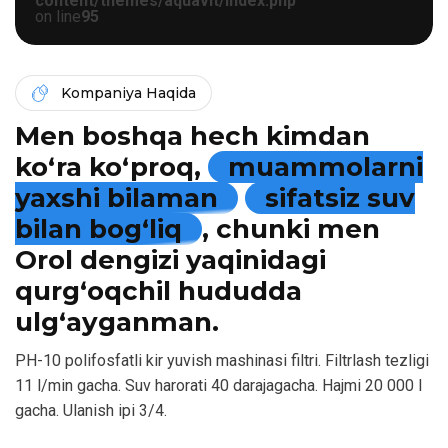
content/themes/aquavit/index.php
on line
95
Kompaniya Haqida
Men boshqa hech kimdan
ko‘ra ko‘proq,
muammolarni
yaxshi bilaman
sifatsiz suv
bilan bog‘liq
, chunki men
Orol dengizi yaqinidagi
qurg‘oqchil hududda
ulg‘ayganman.
PH-10 polifosfatli kir yuvish mashinasi filtri. Filtrlash tezligi
11 l/min gacha. Suv harorati 40 darajagacha. Hajmi 20 000 l
gacha. Ulanish ipi 3/4.