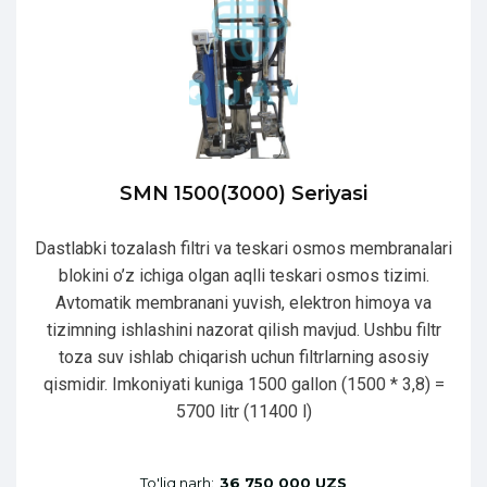
SMN 1500(3000) Seriyasi
Dastlabki tozalash filtri va teskari osmos membranalari
blokini o’z ichiga olgan aqlli teskari osmos tizimi.
Avtomatik membranani yuvish, elektron himoya va
tizimning ishlashini nazorat qilish mavjud. Ushbu filtr
toza suv ishlab chiqarish uchun filtrlarning asosiy
qismidir. Imkoniyati kuniga 1500 gallon (1500 * 3,8) =
5700 litr (11400 l)
To'liq narh:
36 750 000 UZS