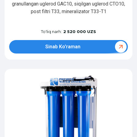
granullangan uglerod GAC10, siqilgan uglerod CTO10,
post filtri T33, mineralizator T33-T1
To'liq narh:
2 520 000 UZS
Sinab Ko'raman