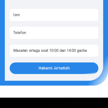
Habarni Jo'natish