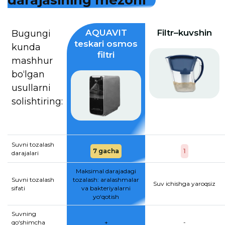
d
a
r
a
j
a
s
i
n
i
n
g
m
e
z
o
n
i
AQUAVIT
Filtr–kuvshin
Bugungi
teskari osmos
kunda
filtri
mashhur
bo‘lgan
usullarni
solishtiring:
Suvni tozalash
7 gacha
1
darajalari
Maksimal darajadagi
Suvni tozalash
tozalash: aralashmalar
Suv ichishga yaroqsiz
sifati
va bakteriyalarni
yo‘qotish
Suvning
qo‘shimcha
+
-