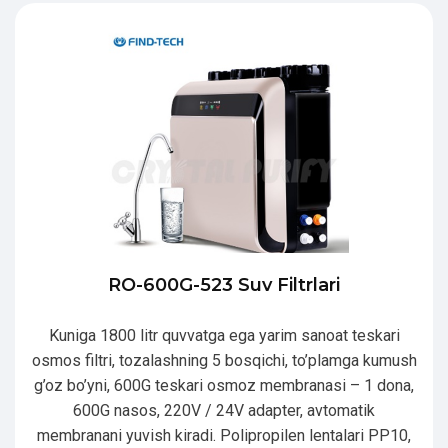
RO-600G-523 Suv Filtrlari
Kuniga 1800 litr quvvatga ega yarim sanoat teskari
osmos filtri, tozalashning 5 bosqichi, to’plamga kumush
g’oz bo’yni, 600G teskari osmoz membranasi – 1 dona,
600G nasos, 220V / 24V adapter, avtomatik
membranani yuvish kiradi. Polipropilen lentalari PP10,