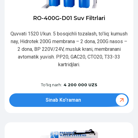
RO-400G-D01 Suv Filtrlari
Quvvati 1520 l/kun. 5 bosqichli tozalash, to’liq: kumush
nay, Hidrotek 200G membrana – 2 dona, 200G nasos –
2 dona, BP 220V/24V, musluk krani, membranani
avtomatik yuvish. PP20, GAC20, CTO20, T33-33
kartridjlari.
To'liq narh:
4 200 000 UZS
Sinab Ko'raman