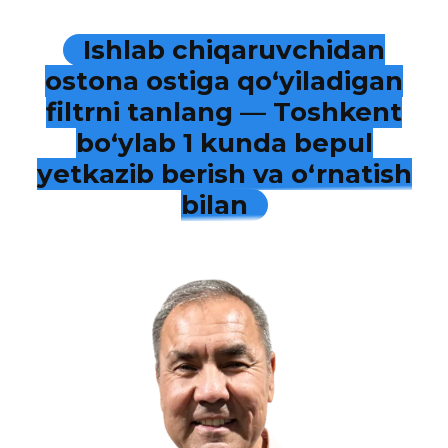
Ishlab chiqaruvchidan
ostona ostiga qo‘yiladigan
filtrni tanlang — Toshkent
bo‘ylab 1 kunda bepul
yetkazib berish va o‘rnatish
bilan