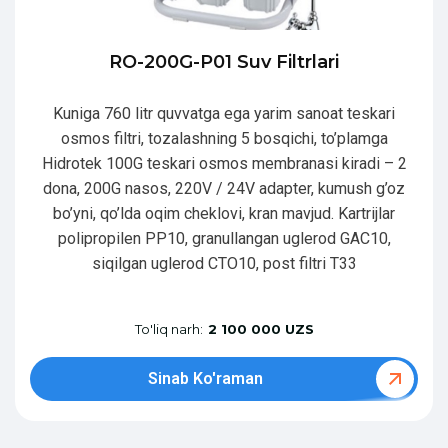
RO-200G-P01 Suv Filtrlari
Kuniga 760 litr quvvatga ega yarim sanoat teskari
osmos filtri, tozalashning 5 bosqichi, to’plamga
Hidrotek 100G teskari osmos membranasi kiradi – 2
dona, 200G nasos, 220V / 24V adapter, kumush g’oz
bo’yni, qo’lda oqim cheklovi, kran mavjud. Kartrijlar
polipropilen PP10, granullangan uglerod GAC10,
siqilgan uglerod CTO10, post filtri T33
To'liq narh:
2 100 000 UZS
Sinab Ko'raman