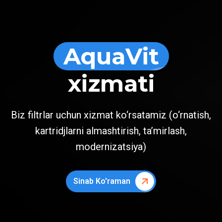
AquaVit
xizmati
Biz filtrlar uchun xizmat ko‘rsatamiz (o‘rnatish,
kartridjlarni almashtirish, ta’mirlash,
modernizatsiya)
Sinab Ko'raman