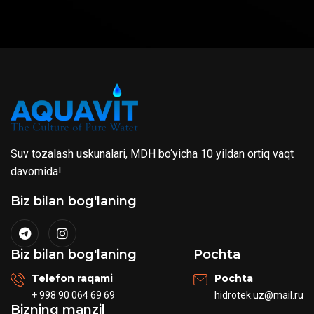
Suv tozalash uskunalari, MDH bo‘yicha 10 yildan ortiq vaqt
davomida!
Biz bilan bog'laning
Biz bilan bog'laning
Pochta
Telefon raqami
Pochta
+ 998 90 064 69 69
hidrotek.uz@mail.ru
Bizning manzil