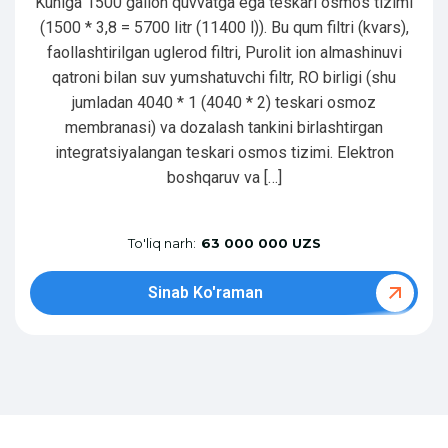
Kuniga 1500 gallon quvvatga ega teskari osmos tizimi
(1500 * 3,8 = 5700 litr (11400 l)). Bu qum filtri (kvars),
faollashtirilgan uglerod filtri, Purolit ion almashinuvi
qatroni bilan suv yumshatuvchi filtr, RO birligi (shu
jumladan 4040 * 1 (4040 * 2) teskari osmoz
membranasi) va dozalash tankini birlashtirgan
integratsiyalangan teskari osmos tizimi. Elektron
boshqaruv va […]
To'liq narh:
63 000 000 UZS
Sinab Ko'raman