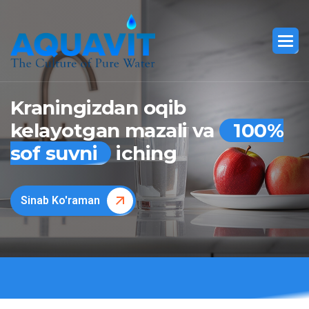
Kraningizdan oqib
kelayotgan mazali va
100%
sof suvni
iching
Sinab Ko'raman