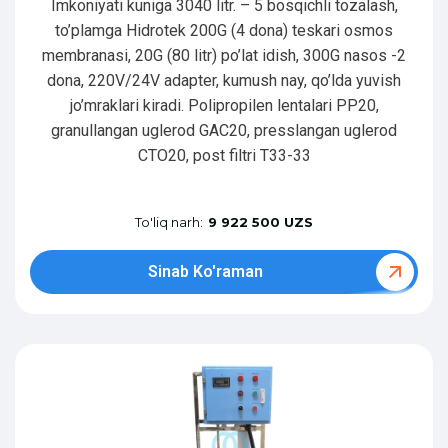
Imkoniyati kuniga 3040 litr. – 5 bosqichli tozalash,
to’plamga Hidrotek 200G (4 dona) teskari osmos
membranasi, 20G (80 litr) po’lat idish, 300G nasos -2
dona, 220V/24V adapter, kumush nay, qo’lda yuvish
jo’mraklari kiradi. Polipropilen lentalari PP20,
granullangan uglerod GAC20, presslangan uglerod
CTO20, post filtri T33-33
To'liq narh:
9 922 500 UZS
Sinab Ko'raman