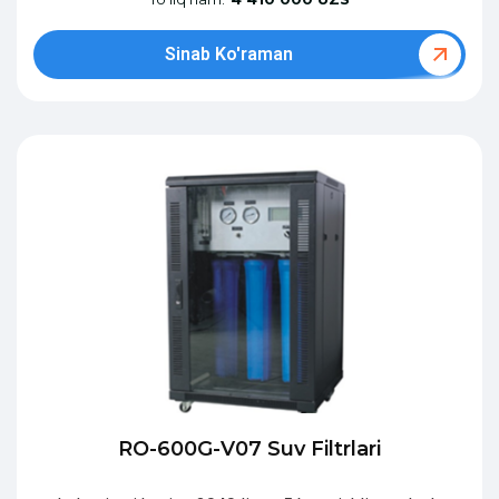
Sinab Ko'raman
RO-600G-V07 Suv Filtrlari