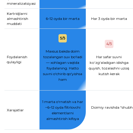
mineralizatsiyasi
Kartridjlarni
almashtirish
6–12 oyda bir marta
Har 3 oyda bir marta
muddati
5/5
4/5
Maxsus bakda doim
Foydalanish
tozalangan suv bo‘ladi
Har safar suvni
qulayligi
— xohlagan vaqtda
kо‘zg‘aladigan idishga
foydalaning. Hatto
quyish, tozalashni uzoq
suvni o‘chirib qo‘yishsa
kutish kerak
ham
1 marta o‘rnatish va har
~6–12 oyda filtrlovchi
Doimiy ravishda “shubhal
Xarajatlar
elementlarni
almashtirish kifoya