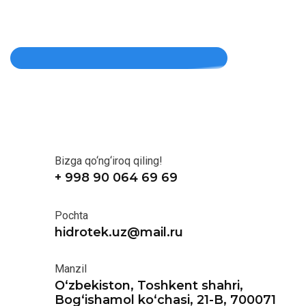
Bizga qo‘ng‘iroq qiling!
+ 998 90 064 69 69
Pochta
hidrotek.uz@mail.ru
Manzil
O‘zbekiston, Toshkent shahri,
Bog‘ishamol ko‘chasi, 21-B, 700071