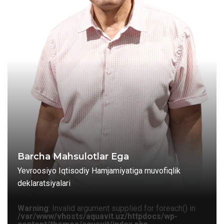
Barcha Mahsulotlar Ega
Yevroosiyo Iqtisodiy Hamjamiyatiga muvofiqlik
deklaratsiyalari
Warning
: Invalid argument supplied for foreach() in
/var/www/vhosts/aquavit.uz/httpdocs/wp-