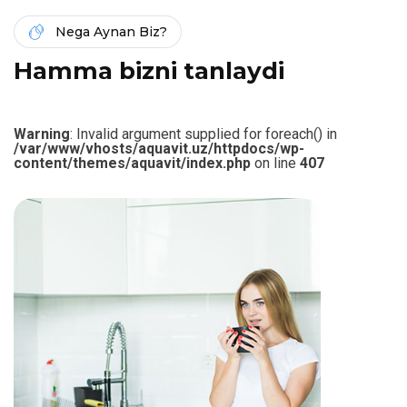
Nega Aynan Biz?
H
a
m
m
a
b
i
z
n
i
t
a
n
l
a
y
d
i
Warning
: Invalid argument supplied for foreach() in
/var/www/vhosts/aquavit.uz/httpdocs/wp-
content/themes/aquavit/index.php
on line
407