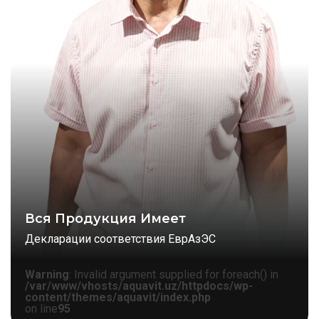
Вся Продукция Имеет
Декларации соответствия ЕврАзЭС
Warning
: Invalid argument supplied for foreach() in
/var/www/vhosts/aquavit.uz/httpdocs/wp-
content/themes/aquavit/index.php
on line
95