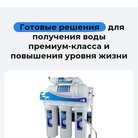
Г
о
т
о
в
ы
е
р
е
ш
е
н
и
я
д
л
я
п
о
л
у
ч
е
н
и
я
в
о
д
ы
п
р
е
м
и
у
м
-
к
л
а
с
с
а
и
п
о
в
ы
ш
е
н
и
я
у
р
о
в
н
я
ж
и
з
н
и