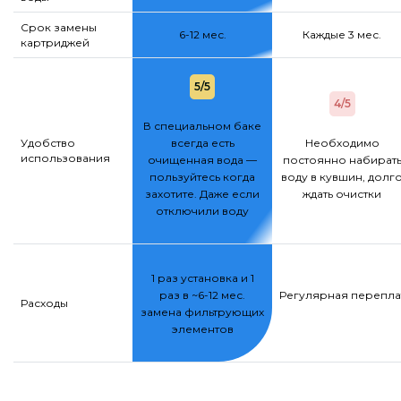
Срок замены
6-12 мес.
Каждые 3 мес.
картриджей
5/5
4/5
В специальном баке
Удобство
всегда есть
Необходимо
использования
очищенная вода —
постоянно набират
пользуйтесь когда
воду в кувшин, долг
захотите. Даже если
ждать очистки
отключили воду
1 раз установка и 1
раз в ~6-12 мес.
Регулярная переплат
Расходы
замена фильтрующих
элементов