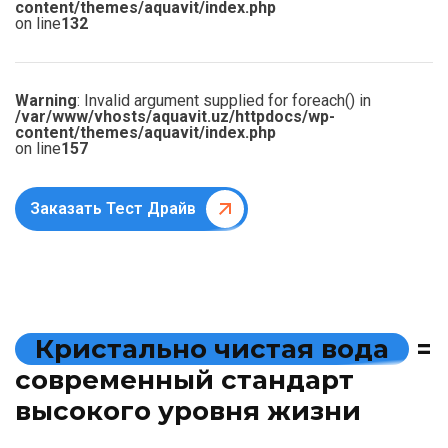
content/themes/aquavit/index.php
on line
132
Warning
: Invalid argument supplied for foreach() in
/var/www/vhosts/aquavit.uz/httpdocs/wp-
content/themes/aquavit/index.php
on line
157
Заказать Тест Драйв
К
р
и
с
т
а
л
ь
н
о
ч
и
с
т
а
я
в
о
д
а
=
с
о
в
р
е
м
е
н
н
ы
й
с
т
а
н
д
а
р
т
в
ы
с
о
к
о
г
о
у
р
о
в
н
я
ж
и
з
н
и