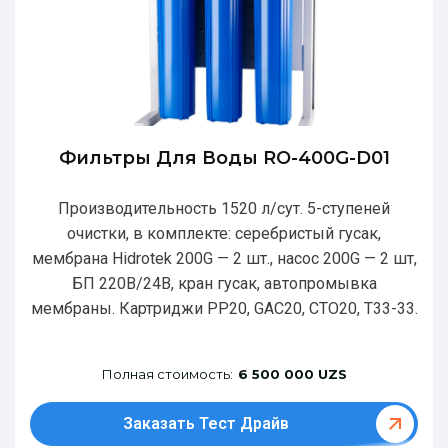
Фильтры Для Воды RO-400G-D01
Производительность 1520 л/сут. 5-ступеней
очистки, в комплекте: серебристый гусак,
мембрана Hidrotek 200G — 2 шт., насос 200G — 2 шт,
БП 220В/24В, кран гусак, автопромывка
мембраны. Картриджи РР20, GAC20, CTO20, T33-33.
Полная стоимость:
6 500 000 UZS
Заказать Тест Драйв