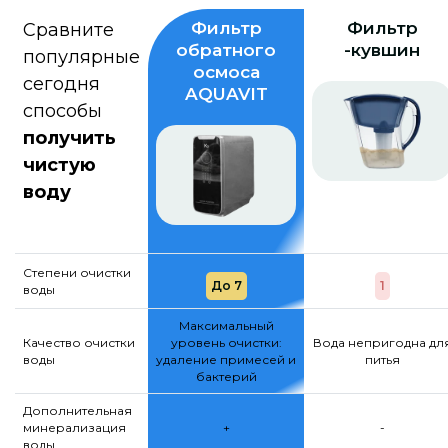
Фильтр
Фильтр
Сравните
обратного
-кувшин
популярные
осмоса
сегодня
AQUAVIT
способы
получить
чистую
воду
Степени очистки
До 7
1
воды
Максимальный
Качество очистки
уровень очистки:
Вода непригодна дл
воды
удаление примесей и
питья
бактерий
Дополнительная
минерализация
+
-
воды