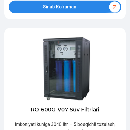
Sinab Ko'raman
RO-600G-V07 Suv Filtrlari
Imkoniyati kuniga 3040 litr. – 5 bosqichli tozalash,