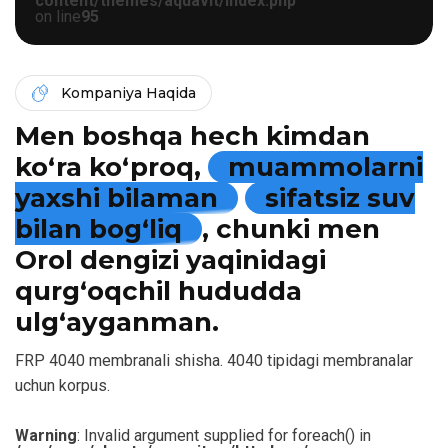
content/themes/aquavit/index.php
on line
95
Kompaniya Haqida
Men boshqa hech kimdan
ko‘ra ko‘proq,
muammolarni
yaxshi bilaman
sifatsiz suv
bilan bog‘liq
, chunki men
Orol dengizi yaqinidagi
qurg‘oqchil hududda
ulg‘ayganman.
FRP 4040 membranali shisha. 4040 tipidagi membranalar
uchun korpus.
Warning
: Invalid argument supplied for foreach() in