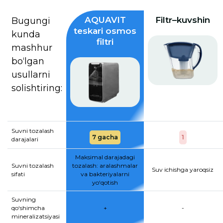
AQUAVIT
Filtr–kuvshin
Bugungi
teskari osmos
kunda
filtri
mashhur
bo‘lgan
usullarni
solishtiring:
Suvni tozalash
7 gacha
1
darajalari
Maksimal darajadagi
Suvni tozalash
tozalash: aralashmalar
Suv ichishga yaroqsiz
sifati
va bakteriyalarni
yo‘qotish
Suvning
qo‘shimcha
+
-
mineralizatsiyasi