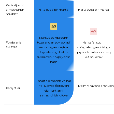
Kartridjlarni
almashtirish
6–12 oyda bir marta
Har 3 oyda bir marta
muddati
5/5
4/5
Maxsus bakda doim
Foydalanish
tozalangan suv bo‘ladi
Har safar suvni
qulayligi
— xohlagan vaqtda
kо‘zg‘aladigan idishga
foydalaning. Hatto
quyish, tozalashni uzoq
suvni o‘chirib qo‘yishsa
kutish kerak
ham
1 marta o‘rnatish va har
~6–12 oyda filtrlovchi
Doimiy ravishda “shubhal
Xarajatlar
elementlarni
almashtirish kifoya