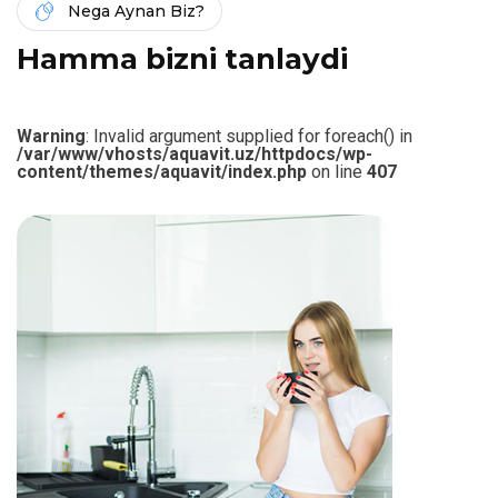
Nega Aynan Biz?
H
a
m
m
a
b
i
z
n
i
t
a
n
l
a
y
d
i
Warning
: Invalid argument supplied for foreach() in
/var/www/vhosts/aquavit.uz/httpdocs/wp-
content/themes/aquavit/index.php
on line
407