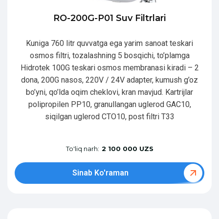
RO-200G-P01 Suv Filtrlari
Kuniga 760 litr quvvatga ega yarim sanoat teskari
osmos filtri, tozalashning 5 bosqichi, to’plamga
Hidrotek 100G teskari osmos membranasi kiradi – 2
dona, 200G nasos, 220V / 24V adapter, kumush g’oz
bo’yni, qo’lda oqim cheklovi, kran mavjud. Kartrijlar
polipropilen PP10, granullangan uglerod GAC10,
siqilgan uglerod CTO10, post filtri T33
To'liq narh:
2 100 000 UZS
Sinab Ko'raman