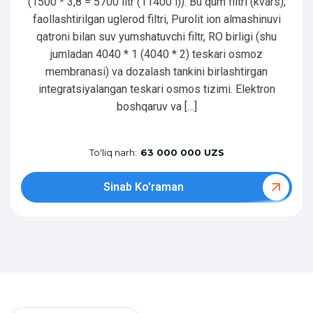
(1500 * 3,8 = 5700 litr (11400 l)). Bu qum filtri (kvars),
faollashtirilgan uglerod filtri, Purolit ion almashinuvi
qatroni bilan suv yumshatuvchi filtr, RO birligi (shu
jumladan 4040 * 1 (4040 * 2) teskari osmoz
membranasi) va dozalash tankini birlashtirgan
integratsiyalangan teskari osmos tizimi. Elektron
boshqaruv va […]
To'liq narh:
63 000 000 UZS
Sinab Ko'raman