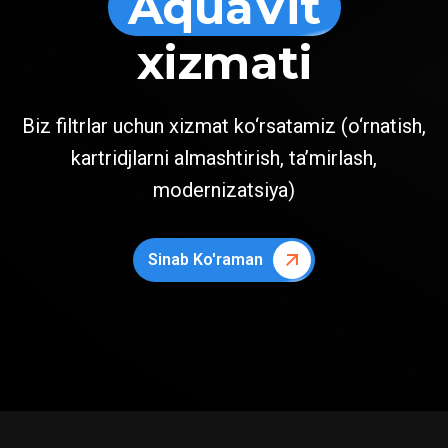
AquaVit
xizmati
Biz filtrlar uchun xizmat ko‘rsatamiz (o‘rnatish,
kartridjlarni almashtirish, ta’mirlash,
modernizatsiya)
Sinab Ko'raman