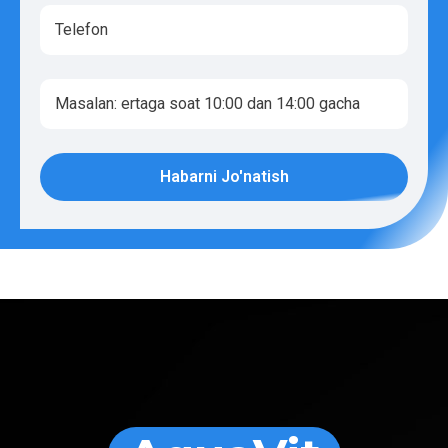
Habarni Jo'natish