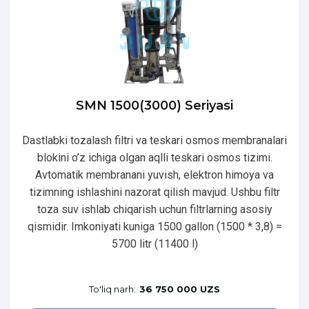
SMN 1500(3000) Seriyasi
Dastlabki tozalash filtri va teskari osmos membranalari
blokini o’z ichiga olgan aqlli teskari osmos tizimi.
Avtomatik membranani yuvish, elektron himoya va
tizimning ishlashini nazorat qilish mavjud. Ushbu filtr
toza suv ishlab chiqarish uchun filtrlarning asosiy
qismidir. Imkoniyati kuniga 1500 gallon (1500 * 3,8) =
5700 litr (11400 l)
To'liq narh:
36 750 000 UZS