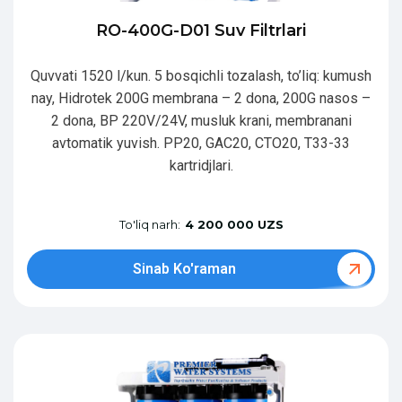
RO-400G-D01 Suv Filtrlari
Quvvati 1520 l/kun. 5 bosqichli tozalash, to’liq: kumush
nay, Hidrotek 200G membrana – 2 dona, 200G nasos –
2 dona, BP 220V/24V, musluk krani, membranani
avtomatik yuvish. PP20, GAC20, CTO20, T33-33
kartridjlari.
To'liq narh:
4 200 000 UZS
Sinab Ko'raman