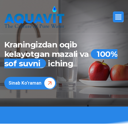
Kraningizdan oqib
kelayotgan mazali va
100%
sof suvni
iching
Sinab Ko'raman