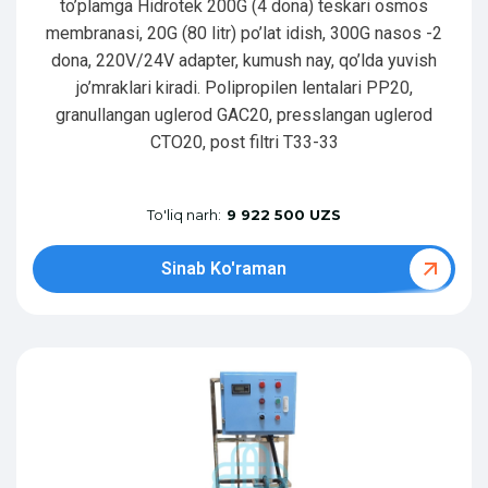
to’plamga Hidrotek 200G (4 dona) teskari osmos
membranasi, 20G (80 litr) po’lat idish, 300G nasos -2
dona, 220V/24V adapter, kumush nay, qo’lda yuvish
jo’mraklari kiradi. Polipropilen lentalari PP20,
granullangan uglerod GAC20, presslangan uglerod
CTO20, post filtri T33-33
To'liq narh:
9 922 500 UZS
Sinab Ko'raman