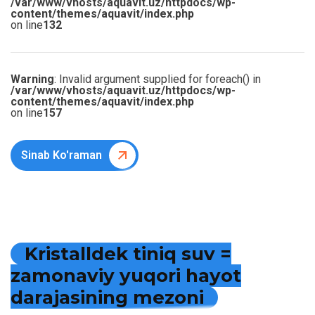
/var/www/vhosts/aquavit.uz/httpdocs/wp-
content/themes/aquavit/index.php
on line
132
Warning
: Invalid argument supplied for foreach() in
/var/www/vhosts/aquavit.uz/httpdocs/wp-
content/themes/aquavit/index.php
on line
157
Sinab Ko'raman
K
r
i
s
t
a
l
l
d
e
k
t
i
n
i
q
s
u
v
=
z
a
m
o
n
a
v
i
y
y
u
q
o
r
i
h
a
y
o
t
d
a
r
a
j
a
s
i
n
i
n
g
m
e
z
o
n
i