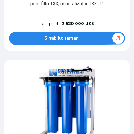
post filtri T33, mineralizator T33-T1
To'liq narh:
2 520 000 UZS
Sinab Ko'raman