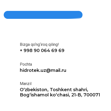
Bizga qo‘ng‘iroq qiling!
+ 998 90 064 69 69
Pochta
hidrotek.uz@mail.ru
Manzil
O‘zbekiston, Toshkent shahri,
Bog‘ishamol ko‘chasi, 21-B, 700071