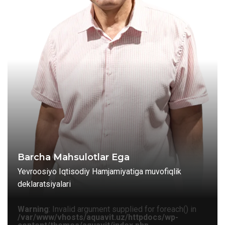
Barcha Mahsulotlar Ega
Yevroosiyo Iqtisodiy Hamjamiyatiga muvofiqlik
deklaratsiyalari
Warning
: Invalid argument supplied for foreach() in
/var/www/vhosts/aquavit.uz/httpdocs/wp-