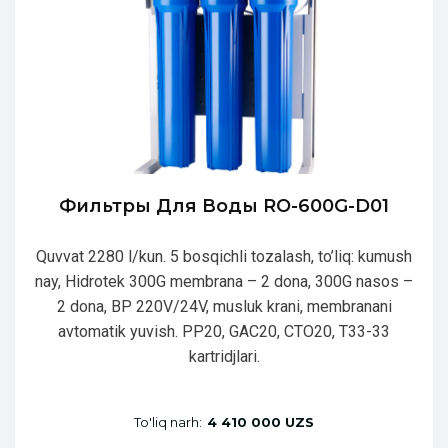
Фильтры Для Воды RO-600G-D01
Quvvat 2280 l/kun. 5 bosqichli tozalash, to’liq: kumush
nay, Hidrotek 300G membrana – 2 dona, 300G nasos –
2 dona, BP 220V/24V, musluk krani, membranani
avtomatik yuvish. PP20, GAC20, CTO20, T33-33
kartridjlari.
To'liq narh:
4 410 000 UZS