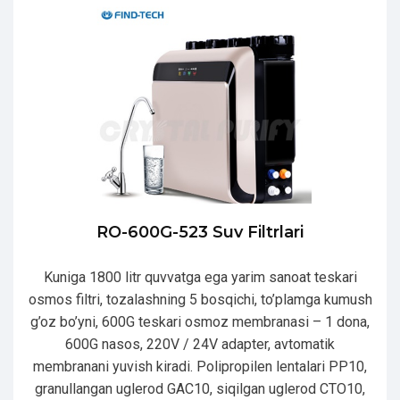
RO-600G-523 Suv Filtrlari
Kuniga 1800 litr quvvatga ega yarim sanoat teskari
osmos filtri, tozalashning 5 bosqichi, to’plamga kumush
g’oz bo’yni, 600G teskari osmoz membranasi – 1 dona,
600G nasos, 220V / 24V adapter, avtomatik
membranani yuvish kiradi. Polipropilen lentalari PP10,
granullangan uglerod GAC10, siqilgan uglerod CTO10,