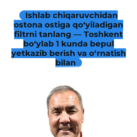
Ishlab chiqaruvchidan
ostona ostiga qo‘yiladigan
filtrni tanlang — Toshkent
bo‘ylab 1 kunda bepul
yetkazib berish va o‘rnatish
bilan