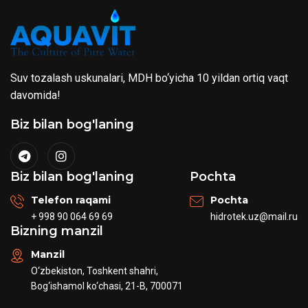
Suv tozalash uskunalari, MDH bo‘yicha 10 yildan ortiq vaqt
davomida!
Biz bilan bog'laning
Biz bilan bog'laning
Pochta
Telefon raqami
Pochta
+ 998 90 064 69 69
hidrotek.uz@mail.ru
Bizning manzil
Manzil
O‘zbekiston, Toshkent shahri,
Bog‘ishamol ko‘chasi, 21-B, 700071