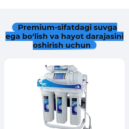
P
r
e
m
i
u
m
-
s
i
f
a
t
d
a
g
i
s
u
v
g
a
e
g
a
b
o
‘
l
i
s
h
v
a
h
a
y
o
t
d
a
r
a
j
a
s
i
n
i
o
s
h
i
r
i
s
h
u
c
h
u
n