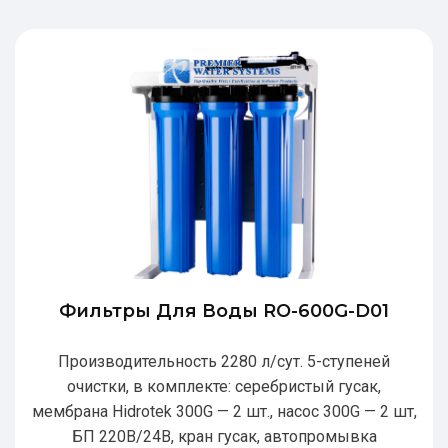
Фильтры Для Воды RO-600G-D01
Производительность 2280 л/сут. 5-ступеней
очистки, в комплекте: серебристый гусак,
мембрана Hidrotek 300G — 2 шт., насос 300G — 2 шт,
БП 220В/24В, кран гусак, автопромывка