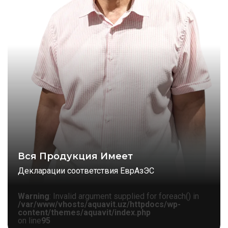
Вся Продукция Имеет
Декларации соответствия ЕврАзЭС
Warning
: Invalid argument supplied for foreach() in
/var/www/vhosts/aquavit.uz/httpdocs/wp-
content/themes/aquavit/index.php
on line
95