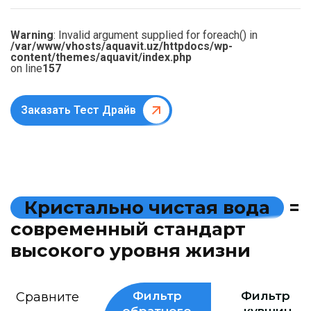
Warning
: Invalid argument supplied for foreach() in
/var/www/vhosts/aquavit.uz/httpdocs/wp-
content/themes/aquavit/index.php
on line
157
Заказать Тест Драйв
К
р
и
с
т
а
л
ь
н
о
ч
и
с
т
а
я
в
о
д
а
=
с
о
в
р
е
м
е
н
н
ы
й
с
т
а
н
д
а
р
т
в
ы
с
о
к
о
г
о
у
р
о
в
н
я
ж
и
з
н
и
Фильтр
Фильтр
Сравните