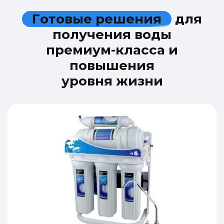
Г
о
т
о
в
ы
е
р
е
ш
е
н
и
я
д
л
я
п
о
л
у
ч
е
н
и
я
в
о
д
ы
п
р
е
м
и
у
м
-
к
л
а
с
с
а
и
п
о
в
ы
ш
е
н
и
я
у
р
о
в
н
я
ж
и
з
н
и