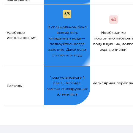
5/5
4/5
В специальном баке
Удобство
всегда есть
Необходимо
использования
очищенная вода —
постоянно набират
пользуйтесь когда
воду в кувшин, долг
захотите. Даже если
ждать очистки
отключили воду
1 раз установка и 1
раз в ~6-12 мес.
Регулярная переплат
Расходы
замена фильтрующих
элементов