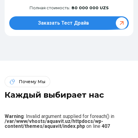
Полная стоимость:
80 000 000 UZS
Заказать Тест Драйв
Почему Мы
К
а
ж
д
ы
й
в
ы
б
и
р
а
е
т
н
а
с
Warning
: Invalid argument supplied for foreach() in
/var/www/vhosts/aquavit.uz/httpdocs/wp-
content/themes/aquavit/index.php
on line
407