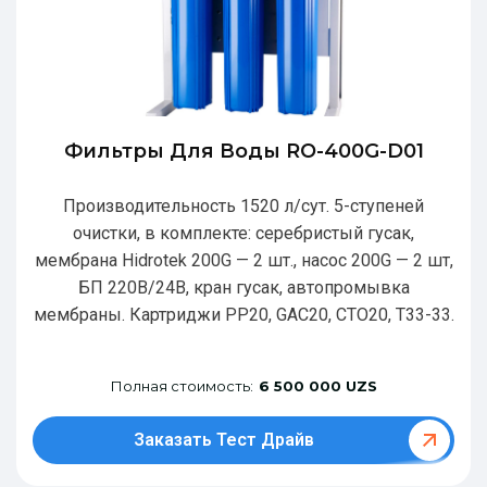
Фильтры Для Воды RO-400G-D01
Производительность 1520 л/сут. 5-ступеней
очистки, в комплекте: серебристый гусак,
мембрана Hidrotek 200G — 2 шт., насос 200G — 2 шт,
БП 220В/24В, кран гусак, автопромывка
мембраны. Картриджи РР20, GAC20, CTO20, T33-33.
Полная стоимость:
6 500 000 UZS
Заказать Тест Драйв