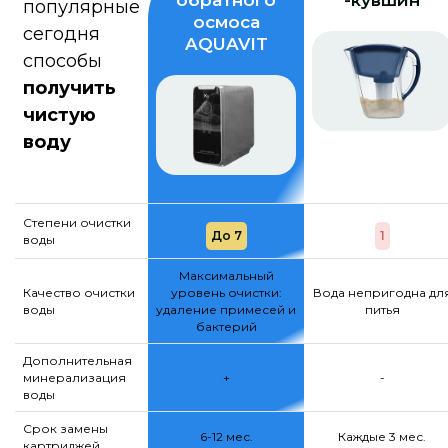
обратного
-кувшин
популярные
осмоса
сегодня
AQUAVIT
способы
получить
чистую
воду
Степени очистки
До 7
1
воды
Максимальный
Качество очистки
уровень очистки:
Вода непригодна дл
воды
удаление примесей и
питья
бактерий
Дополнительная
минерализация
+
-
воды
Срок замены
6-12 мес.
Каждые 3 мес.
картриджей