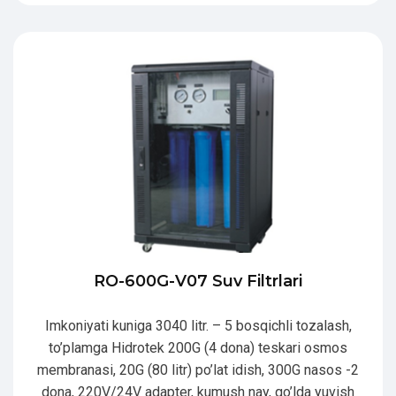
RO-600G-V07 Suv Filtrlari
Imkoniyati kuniga 3040 litr. – 5 bosqichli tozalash,
to’plamga Hidrotek 200G (4 dona) teskari osmos
membranasi, 20G (80 litr) po’lat idish, 300G nasos -2
dona, 220V/24V adapter, kumush nay, qo’lda yuvish