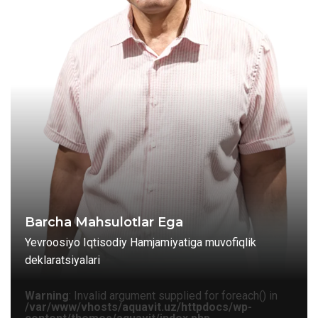
Barcha Mahsulotlar Ega
Yevroosiyo Iqtisodiy Hamjamiyatiga muvofiqlik
deklaratsiyalari
Warning
: Invalid argument supplied for foreach() in
/var/www/vhosts/aquavit.uz/httpdocs/wp-