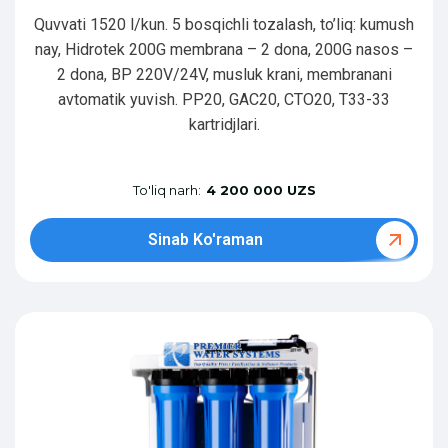
Quvvati 1520 l/kun. 5 bosqichli tozalash, to’liq: kumush
nay, Hidrotek 200G membrana – 2 dona, 200G nasos –
2 dona, BP 220V/24V, musluk krani, membranani
avtomatik yuvish. PP20, GAC20, CTO20, T33-33
kartridjlari.
To'liq narh:
4 200 000 UZS
Sinab Ko'raman