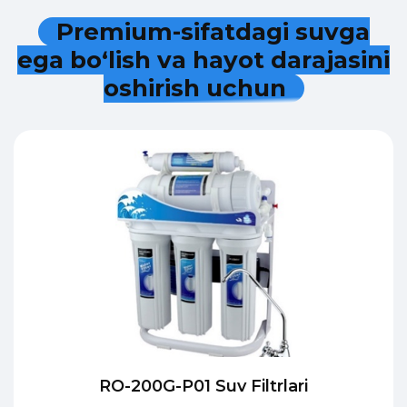
P
r
e
m
i
u
m
-
s
i
f
a
t
d
a
g
i
s
u
v
g
a
e
g
a
b
o
‘
l
i
s
h
v
a
h
a
y
o
t
d
a
r
a
j
a
s
i
n
i
o
s
h
i
r
i
s
h
u
c
h
u
n
RO-200G-P01 Suv Filtrlari