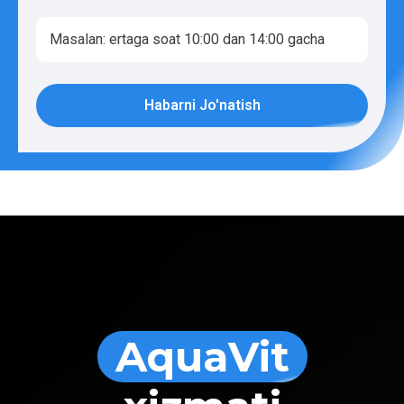
Habarni Jo'natish
AquaVit