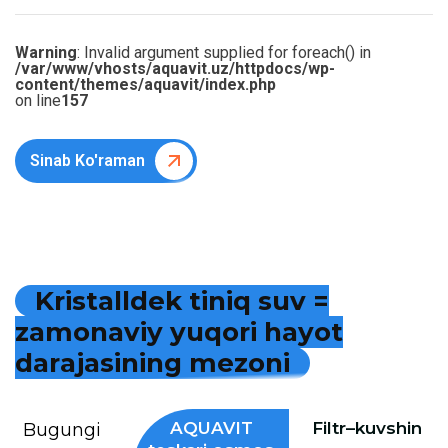
Warning
: Invalid argument supplied for foreach() in
/var/www/vhosts/aquavit.uz/httpdocs/wp-
content/themes/aquavit/index.php
on line
157
Sinab Ko'raman
K
r
i
s
t
a
l
l
d
e
k
t
i
n
i
q
s
u
v
=
z
a
m
o
n
a
v
i
y
y
u
q
o
r
i
h
a
y
o
t
d
a
r
a
j
a
s
i
n
i
n
g
m
e
z
o
n
i
AQUAVIT
Filtr–kuvshin
Bugungi