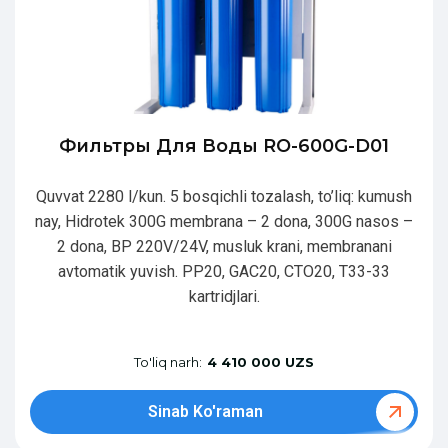
Фильтры Для Воды RO-600G-D01
Quvvat 2280 l/kun. 5 bosqichli tozalash, to’liq: kumush
nay, Hidrotek 300G membrana – 2 dona, 300G nasos –
2 dona, BP 220V/24V, musluk krani, membranani
avtomatik yuvish. PP20, GAC20, CTO20, T33-33
kartridjlari.
To'liq narh:
4 410 000 UZS
Sinab Ko'raman