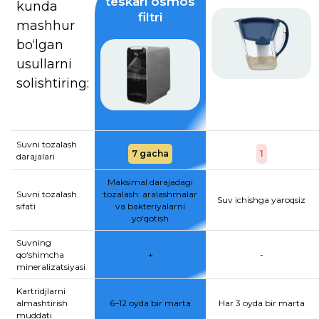
teskari osmos
kunda
filtri
mashhur
bo‘lgan
usullarni
solishtiring:
Suvni tozalash
7 gacha
1
darajalari
Maksimal darajadagi
Suvni tozalash
tozalash: aralashmalar
Suv ichishga yaroqsiz
sifati
va bakteriyalarni
yo‘qotish
Suvning
qo‘shimcha
+
-
mineralizatsiyasi
Kartridjlarni
almashtirish
6–12 oyda bir marta
Har 3 oyda bir marta
muddati