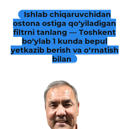
Ishlab chiqaruvchidan
ostona ostiga qo‘yiladigan
filtrni tanlang — Toshkent
bo‘ylab 1 kunda bepul
yetkazib berish va o‘rnatish
bilan