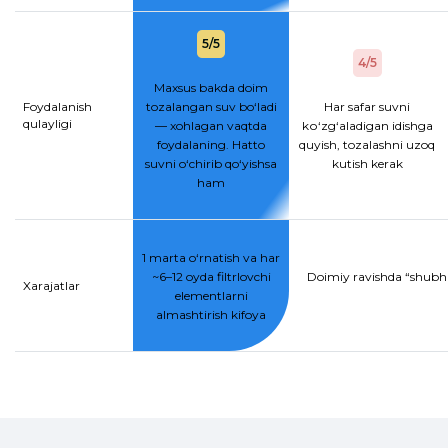
5/5
4/5
Maxsus bakda doim
Foydalanish
tozalangan suv bo‘ladi
Har safar suvni
qulayligi
— xohlagan vaqtda
kо‘zg‘aladigan idishga
foydalaning. Hatto
quyish, tozalashni uzoq
suvni o‘chirib qo‘yishsa
kutish kerak
ham
1 marta o‘rnatish va har
~6–12 oyda filtrlovchi
Doimiy ravishda “shubhal
Xarajatlar
elementlarni
almashtirish kifoya