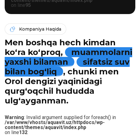
content/themes/aquavit/index.php
on line
95
Kompaniya Haqida
Men boshqa hech kimdan
ko‘ra ko‘proq,
muammolarni
yaxshi bilaman
sifatsiz suv
bilan bog‘liq
, chunki men
Orol dengizi yaqinidagi
qurg‘oqchil hududda
ulg‘ayganman.
Warning
: Invalid argument supplied for foreach() in
/var/www/vhosts/aquavit.uz/httpdocs/wp-
content/themes/aquavit/index.php
on line
132