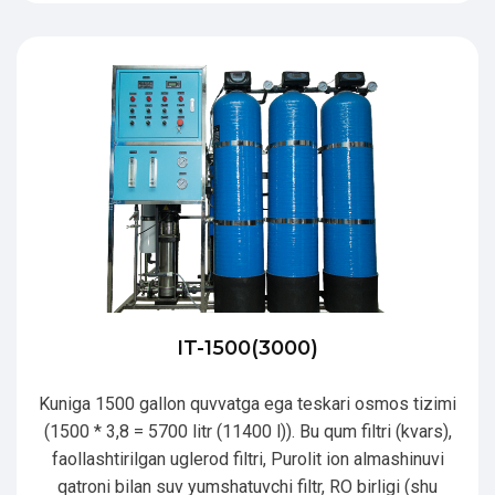
IT-1500(3000)
Kuniga 1500 gallon quvvatga ega teskari osmos tizimi
(1500 * 3,8 = 5700 litr (11400 l)). Bu qum filtri (kvars),
faollashtirilgan uglerod filtri, Purolit ion almashinuvi
qatroni bilan suv yumshatuvchi filtr, RO birligi (shu