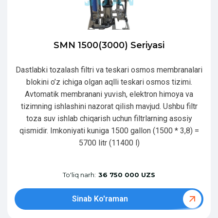
SMN 1500(3000) Seriyasi
Dastlabki tozalash filtri va teskari osmos membranalari
blokini o’z ichiga olgan aqlli teskari osmos tizimi.
Avtomatik membranani yuvish, elektron himoya va
tizimning ishlashini nazorat qilish mavjud. Ushbu filtr
toza suv ishlab chiqarish uchun filtrlarning asosiy
qismidir. Imkoniyati kuniga 1500 gallon (1500 * 3,8) =
5700 litr (11400 l)
To'liq narh:
36 750 000 UZS
Sinab Ko'raman