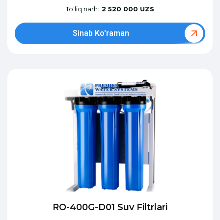
To'liq narh:
2 520 000 UZS
Sinab Ko'raman
RO-400G-D01 Suv Filtrlari