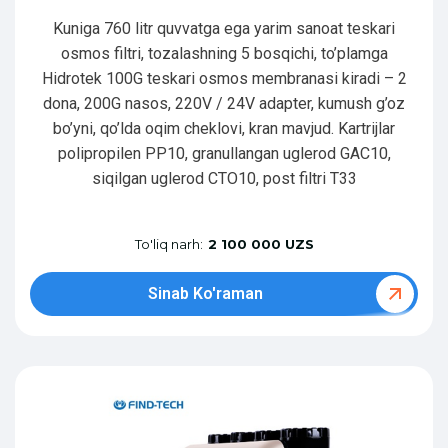
Kuniga 760 litr quvvatga ega yarim sanoat teskari
osmos filtri, tozalashning 5 bosqichi, to’plamga
Hidrotek 100G teskari osmos membranasi kiradi – 2
dona, 200G nasos, 220V / 24V adapter, kumush g’oz
bo’yni, qo’lda oqim cheklovi, kran mavjud. Kartrijlar
polipropilen PP10, granullangan uglerod GAC10,
siqilgan uglerod CTO10, post filtri T33
To'liq narh:
2 100 000 UZS
Sinab Ko'raman