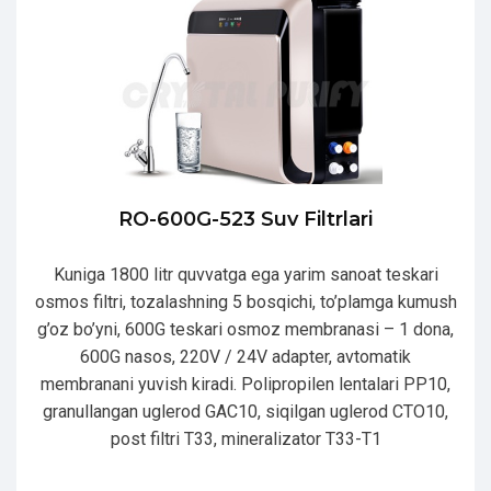
RO-600G-523 Suv Filtrlari
Kuniga 1800 litr quvvatga ega yarim sanoat teskari
osmos filtri, tozalashning 5 bosqichi, to’plamga kumush
g’oz bo’yni, 600G teskari osmoz membranasi – 1 dona,
600G nasos, 220V / 24V adapter, avtomatik
membranani yuvish kiradi. Polipropilen lentalari PP10,
granullangan uglerod GAC10, siqilgan uglerod CTO10,
post filtri T33, mineralizator T33-T1