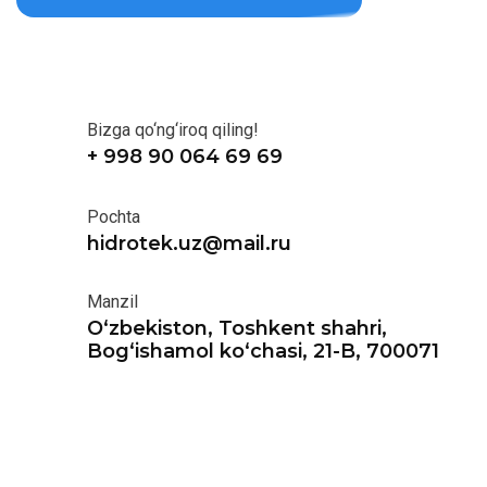
Bizga qo‘ng‘iroq qiling!
+ 998 90 064 69 69
Pochta
hidrotek.uz@mail.ru
Manzil
O‘zbekiston, Toshkent shahri,
Bog‘ishamol ko‘chasi, 21-B, 700071