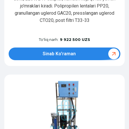
jo’mraklari kiradi. Polipropilen lentalari PP20,
granullangan uglerod GAC20, presslangan uglerod
CTO20, post filtri T33-33
To'liq narh:
9 922 500 UZS
Sinab Ko'raman