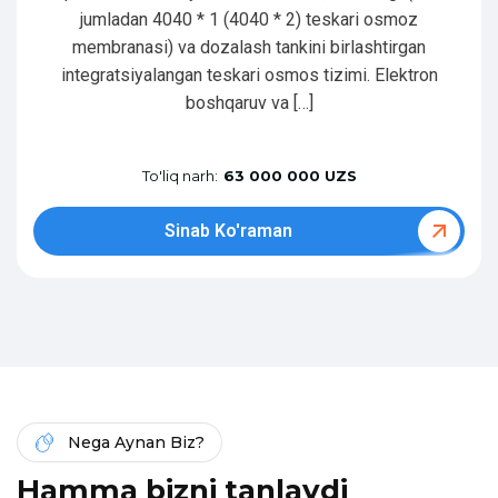
jumladan 4040 * 1 (4040 * 2) teskari osmoz
membranasi) va dozalash tankini birlashtirgan
integratsiyalangan teskari osmos tizimi. Elektron
boshqaruv va […]
To'liq narh:
63 000 000 UZS
Sinab Ko'raman
Nega Aynan Biz?
H
a
m
m
a
b
i
z
n
i
t
a
n
l
a
y
d
i