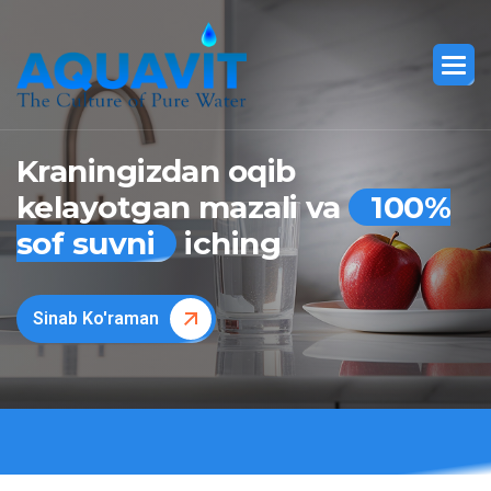
Kraningizdan oqib
kelayotgan mazali va
100%
sof suvni
iching
Sinab Ko'raman