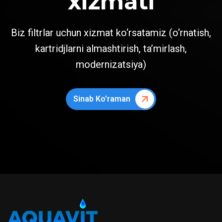
xizmati
Biz filtrlar uchun xizmat ko‘rsatamiz (o‘rnatish,
kartridjlarni almashtirish, ta’mirlash,
modernizatsiya)
Sinab Ko'raman