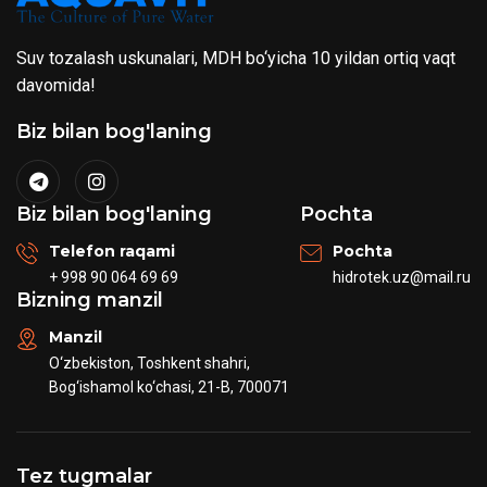
Suv tozalash uskunalari, MDH bo‘yicha 10 yildan ortiq vaqt
davomida!
Biz bilan bog'laning
Biz bilan bog'laning
Pochta
Telefon raqami
Pochta
+ 998 90 064 69 69
hidrotek.uz@mail.ru
Bizning manzil
Manzil
O‘zbekiston, Toshkent shahri,
Bog‘ishamol ko‘chasi, 21-B, 700071
Tez tugmalar