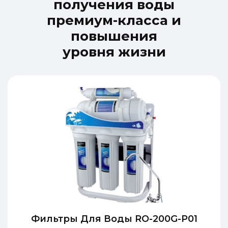
п
о
л
у
ч
е
н
и
я
в
о
д
ы
п
р
е
м
и
у
м
-
к
л
а
с
с
а
и
п
о
в
ы
ш
е
н
и
я
у
р
о
в
н
я
ж
и
з
н
и
Фильтры Для Воды RO-200G-P01