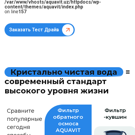
/var/www/vhosts/aquavit.uz/httpdocs/wp-
content/themes/aquavit/index.php
on line
157
Заказать Тест Драйв
К
р
и
с
т
а
л
ь
н
о
ч
и
с
т
а
я
в
о
д
а
=
с
о
в
р
е
м
е
н
н
ы
й
с
т
а
н
д
а
р
т
в
ы
с
о
к
о
г
о
у
р
о
в
н
я
ж
и
з
н
и
Фильтр
Фильтр
Сравните
обратного
-кувшин
популярные
осмоса
сегодня
AQUAVIT