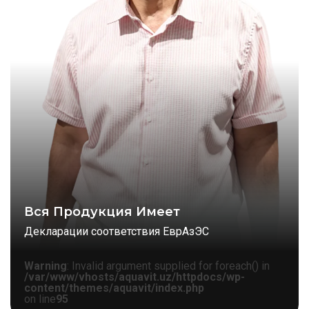
Вся Продукция Имеет
Декларации соответствия ЕврАзЭС
Warning
: Invalid argument supplied for foreach() in
/var/www/vhosts/aquavit.uz/httpdocs/wp-
content/themes/aquavit/index.php
on line
95