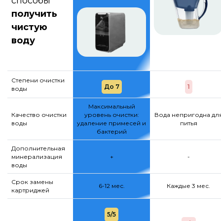
способы
получить
чистую
воду
Степени очистки
До 7
1
воды
Максимальный
Качество очистки
уровень очистки:
Вода непригодна дл
воды
удаление примесей и
питья
бактерий
Дополнительная
минерализация
+
-
воды
Срок замены
6-12 мес.
Каждые 3 мес.
картриджей
5/5