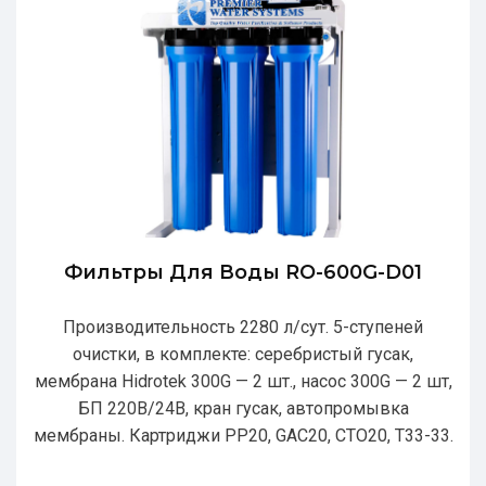
Фильтры Для Воды RO-600G-D01
Производительность 2280 л/сут. 5-ступеней
очистки, в комплекте: серебристый гусак,
мембрана Hidrotek 300G — 2 шт., насос 300G — 2 шт,
БП 220В/24В, кран гусак, автопромывка
мембраны. Картриджи РР20, GAC20, CTO20, T33-33.