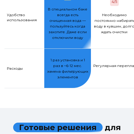
4/5
В специальном баке
Удобство
всегда есть
Необходимо
использования
очищенная вода —
постоянно набират
пользуйтесь когда
воду в кувшин, долг
захотите. Даже если
ждать очистки
отключили воду
1 раз установка и 1
раз в ~6-12 мес.
Регулярная переплат
Расходы
замена фильтрующих
элементов
Г
о
т
о
в
ы
е
р
е
ш
е
н
и
я
д
л
я