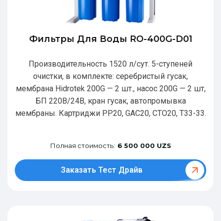
Фильтры Для Воды RO-400G-D01
Производительность 1520 л/сут. 5-ступеней
очистки, в комплекте: серебристый гусак,
мембрана Hidrotek 200G — 2 шт., насос 200G — 2 шт,
БП 220В/24В, кран гусак, автопромывка
мембраны. Картриджи РР20, GAC20, CTO20, T33-33.
Полная стоимость:
6 500 000 UZS
Заказать Тест Драйв