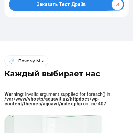
Заказать Тест Драйв
Почему Мы
К
а
ж
д
ы
й
в
ы
б
и
р
а
е
т
н
а
с
Warning
: Invalid argument supplied for foreach() in
/var/www/vhosts/aquavit.uz/httpdocs/wp-
content/themes/aquavit/index.php
on line
407