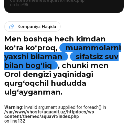
content/themes/aquavit/index.php
on line
95
Kompaniya Haqida
Men boshqa hech kimdan
ko‘ra ko‘proq,
muammolarni
yaxshi bilaman
sifatsiz suv
bilan bog‘liq
, chunki men
Orol dengizi yaqinidagi
qurg‘oqchil hududda
ulg‘ayganman.
Warning
: Invalid argument supplied for foreach() in
/var/www/vhosts/aquavit.uz/httpdocs/wp-
content/themes/aquavit/index.php
on line
132