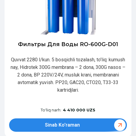
Фильтры Для Воды RO-600G-D01
Quvvat 2280 l/kun. 5 bosqichli tozalash, to’liq: kumush
nay, Hidrotek 300G membrana – 2 dona, 300G nasos –
2 dona, BP 220V/24V, musluk krani, membranani
avtomatik yuvish. PP20, GAC20, CTO20, T33-33
kartridjlari.
To'liq narh:
4 410 000 UZS
Sinab Ko'raman