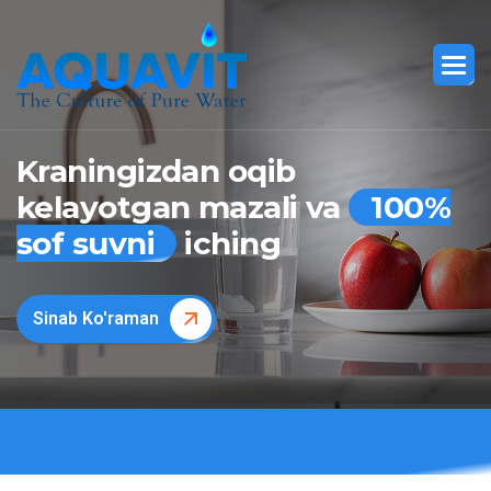
Kraningizdan oqib
kelayotgan mazali va
100%
sof suvni
iching
Sinab Ko'raman