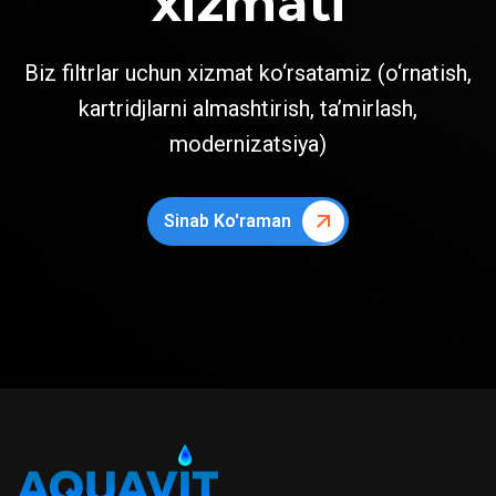
xizmati
Biz filtrlar uchun xizmat ko‘rsatamiz (o‘rnatish,
kartridjlarni almashtirish, ta’mirlash,
modernizatsiya)
Sinab Ko'raman