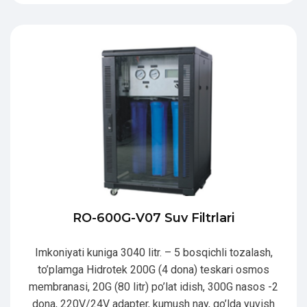
RO-600G-V07 Suv Filtrlari
Imkoniyati kuniga 3040 litr. – 5 bosqichli tozalash,
to’plamga Hidrotek 200G (4 dona) teskari osmos
membranasi, 20G (80 litr) po’lat idish, 300G nasos -2
dona, 220V/24V adapter, kumush nay, qo’lda yuvish