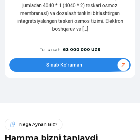
jumladan 4040 * 1 (4040 * 2) teskari osmoz
membranasi) va dozalash tankini birlashtirgan
integratsiyalangan teskari osmos tizimi. Elektron
boshqaruv va […]
To'liq narh:
63 000 000 UZS
Sinab Ko'raman
Nega Aynan Biz?
H
a
m
m
a
b
i
z
n
i
t
a
n
l
a
y
d
i