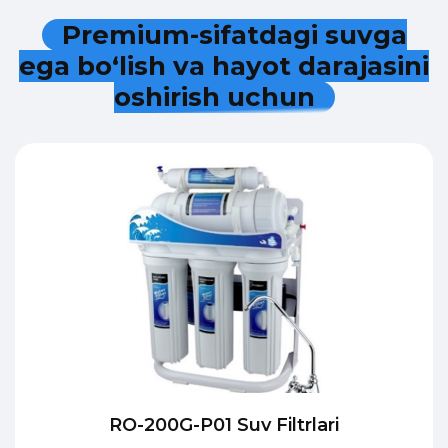
P
r
e
m
i
u
m
-
s
i
f
a
t
d
a
g
i
s
u
v
g
a
e
g
a
b
o
‘
l
i
s
h
v
a
h
a
y
o
t
d
a
r
a
j
a
s
i
n
i
o
s
h
i
r
i
s
h
u
c
h
u
n
RO-200G-P01 Suv Filtrlari