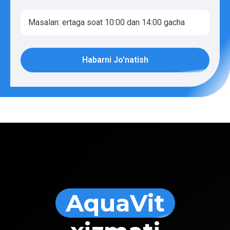
Habarni Jo'natish
AquaVit