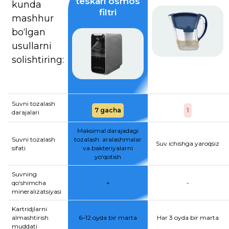
teskari osmos
kunda
filtri
mashhur
bo‘lgan
usullarni
solishtiring:
Suvni tozalash
7 gacha
1
darajalari
Maksimal darajadagi
Suvni tozalash
tozalash: aralashmalar
Suv ichishga yaroqsiz
sifati
va bakteriyalarni
yo‘qotish
Suvning
qo‘shimcha
+
-
mineralizatsiyasi
Kartridjlarni
almashtirish
6–12 oyda bir marta
Har 3 oyda bir marta
muddati