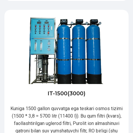
IT-1500(3000)
Kuniga 1500 gallon quvvatga ega teskari osmos tizimi
(1500 * 3,8 = 5700 litr (11400 l)). Bu qum filtri (kvars),
faollashtirilgan uglerod filtri, Purolit ion almashinuvi
qatroni bilan suv yumshatuvchi filtr, RO birligi (shu