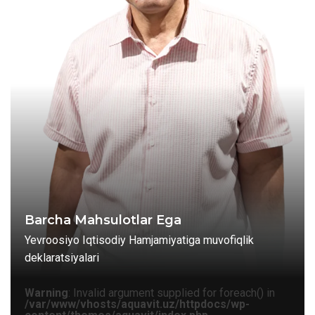
Barcha Mahsulotlar Ega
Yevroosiyo Iqtisodiy Hamjamiyatiga muvofiqlik
deklaratsiyalari
Warning
: Invalid argument supplied for foreach() in
/var/www/vhosts/aquavit.uz/httpdocs/wp-