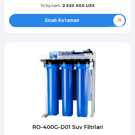
To'liq narh:
2 520 000 UZS
Sinab Ko'raman
RO-400G-D01 Suv Filtrlari