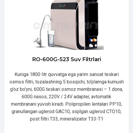
RO-600G-523 Suv Filtrlari
Kuniga 1800 litr quvvatga ega yarim sanoat teskari
osmos filtri, tozalashning 5 bosqichi, to’plamga kumush
g’oz bo’yni, 600G teskari osmoz membranasi – 1 dona,
600G nasos, 220V / 24V adapter, avtomatik
membranani yuvish kiradi. Polipropilen lentalari PP10,
granullangan uglerod GAC10, siqilgan uglerod CTO10,
post filtri T33, mineralizator T33-T1