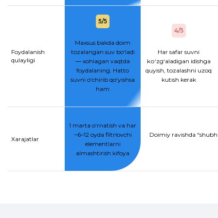
5/5
4/5
Maxsus bakda doim
Foydalanish
tozalangan suv bo‘ladi
Har safar suvni
qulayligi
— xohlagan vaqtda
kо‘zg‘aladigan idishga
foydalaning. Hatto
quyish, tozalashni uzoq
suvni o‘chirib qo‘yishsa
kutish kerak
ham
1 marta o‘rnatish va har
~6–12 oyda filtrlovchi
Doimiy ravishda “shubhal
Xarajatlar
elementlarni
almashtirish kifoya