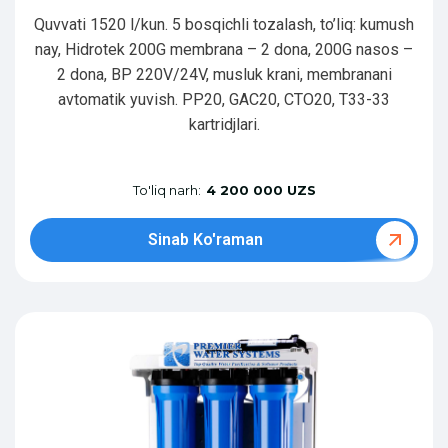
Quvvati 1520 l/kun. 5 bosqichli tozalash, to’liq: kumush
nay, Hidrotek 200G membrana – 2 dona, 200G nasos –
2 dona, BP 220V/24V, musluk krani, membranani
avtomatik yuvish. PP20, GAC20, CTO20, T33-33
kartridjlari.
To'liq narh:
4 200 000 UZS
Sinab Ko'raman