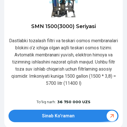
SMN 1500(3000) Seriyasi
Dastlabki tozalash filtri va teskari osmos membranalari
blokini o’z ichiga olgan aqlli teskari osmos tizimi.
Avtomatik membranani yuvish, elektron himoya va
tizimning ishlashini nazorat qilish mavjud. Ushbu filtr
toza suv ishlab chiqarish uchun filtrlarning asosiy
qismidir. Imkoniyati kuniga 1500 gallon (1500 * 3,8) =
5700 litr (11400 l)
To'liq narh:
36 750 000 UZS
Sinab Ko'raman