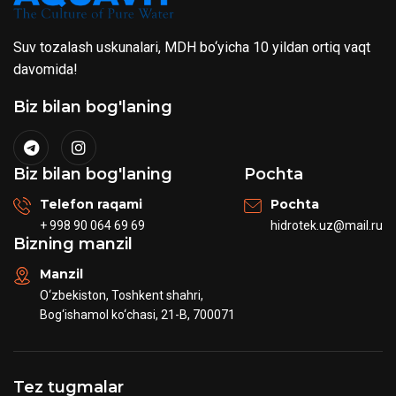
Suv tozalash uskunalari, MDH bo‘yicha 10 yildan ortiq vaqt
davomida!
Biz bilan bog'laning
Biz bilan bog'laning
Pochta
Telefon raqami
Pochta
+ 998 90 064 69 69
hidrotek.uz@mail.ru
Bizning manzil
Manzil
O‘zbekiston, Toshkent shahri,
Bog‘ishamol ko‘chasi, 21-B, 700071
Tez tugmalar