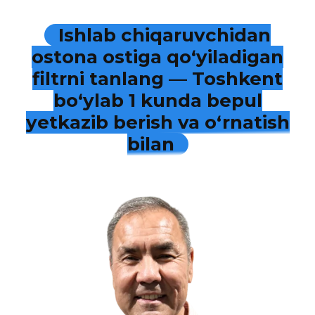
Ishlab chiqaruvchidan
ostona ostiga qo‘yiladigan
filtrni tanlang — Toshkent
bo‘ylab 1 kunda bepul
yetkazib berish va o‘rnatish
bilan