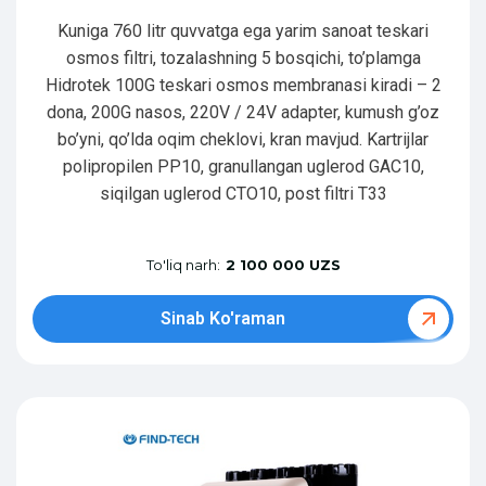
Kuniga 760 litr quvvatga ega yarim sanoat teskari
osmos filtri, tozalashning 5 bosqichi, to’plamga
Hidrotek 100G teskari osmos membranasi kiradi – 2
dona, 200G nasos, 220V / 24V adapter, kumush g’oz
bo’yni, qo’lda oqim cheklovi, kran mavjud. Kartrijlar
polipropilen PP10, granullangan uglerod GAC10,
siqilgan uglerod CTO10, post filtri T33
To'liq narh:
2 100 000 UZS
Sinab Ko'raman