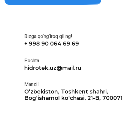
Bizga qo‘ng‘iroq qiling!
+ 998 90 064 69 69
Pochta
hidrotek.uz@mail.ru
Manzil
O‘zbekiston, Toshkent shahri,
Bog‘ishamol ko‘chasi, 21-B, 700071