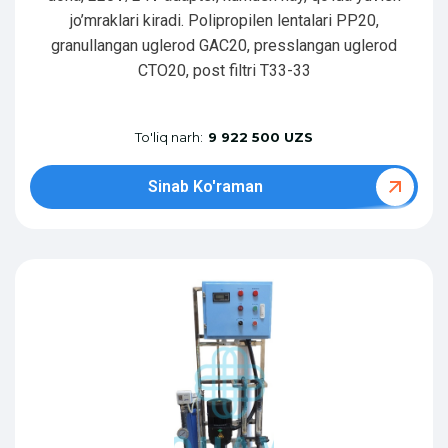
jo’mraklari kiradi. Polipropilen lentalari PP20,
granullangan uglerod GAC20, presslangan uglerod
CTO20, post filtri T33-33
To'liq narh:
9 922 500 UZS
Sinab Ko'raman