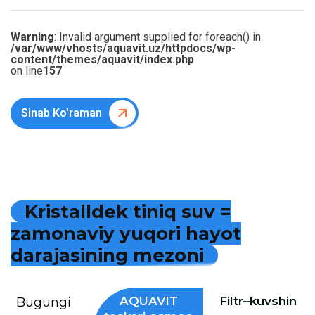
Warning
: Invalid argument supplied for foreach() in
/var/www/vhosts/aquavit.uz/httpdocs/wp-
content/themes/aquavit/index.php
on line
157
Sinab Ko'raman
K
r
i
s
t
a
l
l
d
e
k
t
i
n
i
q
s
u
v
=
z
a
m
o
n
a
v
i
y
y
u
q
o
r
i
h
a
y
o
t
d
a
r
a
j
a
s
i
n
i
n
g
m
e
z
o
n
i
AQUAVIT
Filtr–kuvshin
Bugungi