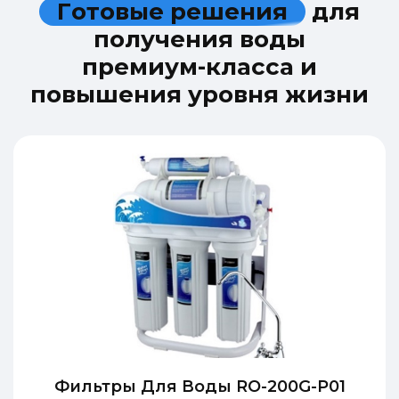
Г
о
т
о
в
ы
е
р
е
ш
е
н
и
я
д
л
я
п
о
л
у
ч
е
н
и
я
в
о
д
ы
п
р
е
м
и
у
м
-
к
л
а
с
с
а
и
п
о
в
ы
ш
е
н
и
я
у
р
о
в
н
я
ж
и
з
н
и
Фильтры Для Воды RO-200G-P01