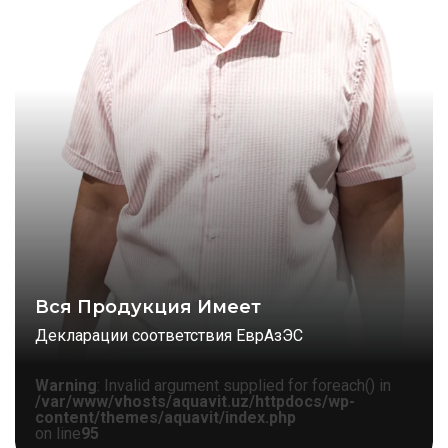
Вся Продукция Имеет
Декларации соответствия ЕврАзЭС
Warning
: Invalid argument supplied for foreach() in
/var/www/vhosts/aquavit.uz/httpdocs/wp-
content/themes/aquavit/index.php
on line
95