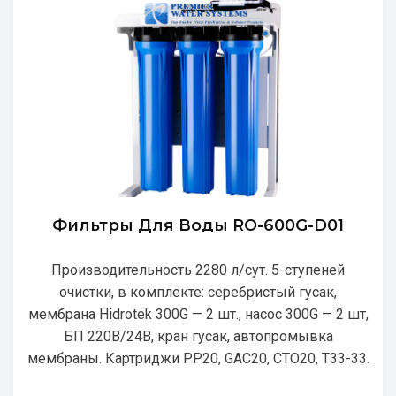
Фильтры Для Воды RO-600G-D01
Производительность 2280 л/сут. 5-ступеней
очистки, в комплекте: серебристый гусак,
мембрана Hidrotek 300G — 2 шт., насос 300G — 2 шт,
БП 220В/24В, кран гусак, автопромывка
мембраны. Картриджи РР20, GAC20, CTO20, T33-33.