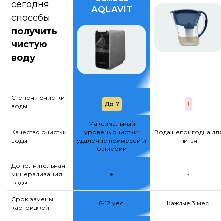
сегодня
AQUAVIT
способы
получить
чистую
воду
Степени очистки
До 7
1
воды
Максимальный
Качество очистки
уровень очистки:
Вода непригодна дл
воды
удаление примесей и
питья
бактерий
Дополнительная
минерализация
+
-
воды
Срок замены
6-12 мес.
Каждые 3 мес.
картриджей