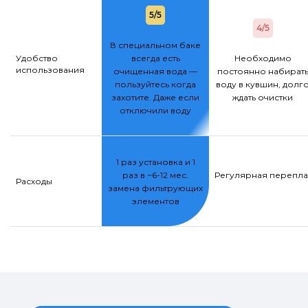
5/5
4/5
В специальном баке
Удобство
всегда есть
Необходимо
использования
очищенная вода —
постоянно набират
пользуйтесь когда
воду в кувшин, долг
захотите. Даже если
ждать очистки
отключили воду
1 раз установка и 1
раз в ~6-12 мес.
Регулярная переплат
Расходы
замена фильтрующих
элементов