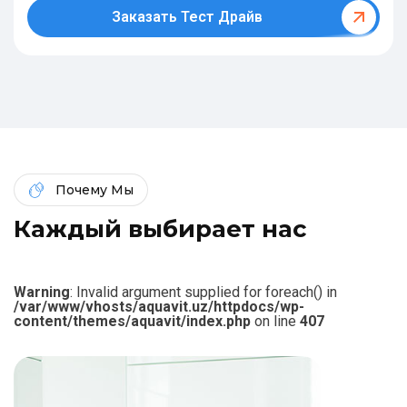
Заказать Тест Драйв
Почему Мы
К
а
ж
д
ы
й
в
ы
б
и
р
а
е
т
н
а
с
Warning
: Invalid argument supplied for foreach() in
/var/www/vhosts/aquavit.uz/httpdocs/wp-
content/themes/aquavit/index.php
on line
407