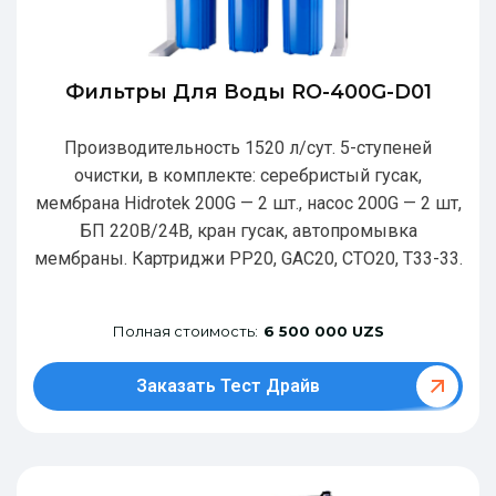
Фильтры Для Воды RO-400G-D01
Производительность 1520 л/сут. 5-ступеней
очистки, в комплекте: серебристый гусак,
мембрана Hidrotek 200G — 2 шт., насос 200G — 2 шт,
БП 220В/24В, кран гусак, автопромывка
мембраны. Картриджи РР20, GAC20, CTO20, T33-33.
Полная стоимость:
6 500 000 UZS
Заказать Тест Драйв