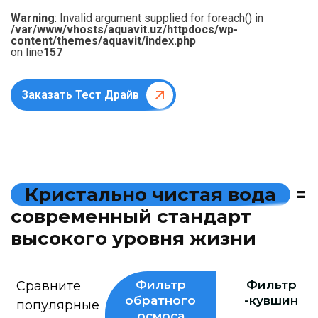
Warning
: Invalid argument supplied for foreach() in
/var/www/vhosts/aquavit.uz/httpdocs/wp-
content/themes/aquavit/index.php
on line
157
Заказать Тест Драйв
К
р
и
с
т
а
л
ь
н
о
ч
и
с
т
а
я
в
о
д
а
=
с
о
в
р
е
м
е
н
н
ы
й
с
т
а
н
д
а
р
т
в
ы
с
о
к
о
г
о
у
р
о
в
н
я
ж
и
з
н
и
Фильтр
Фильтр
Сравните
обратного
-кувшин
популярные
осмоса