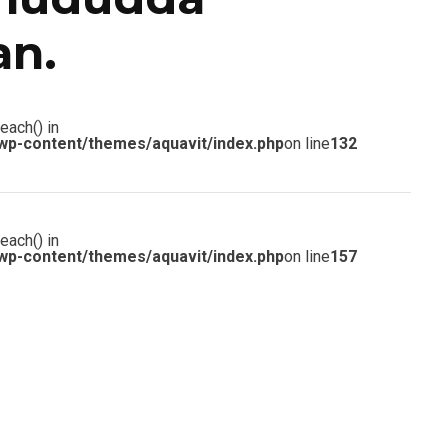
an.
each() in
wp-content/themes/aquavit/index.php
on line
132
each() in
wp-content/themes/aquavit/index.php
on line
157