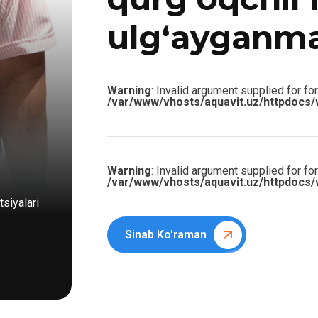
ulg‘ayganm
Warning
: Invalid argument supplied for for
/var/www/vhosts/aquavit.uz/httpdocs/
Warning
: Invalid argument supplied for for
/var/www/vhosts/aquavit.uz/httpdocs/
siyalari
Sinab Ko'raman