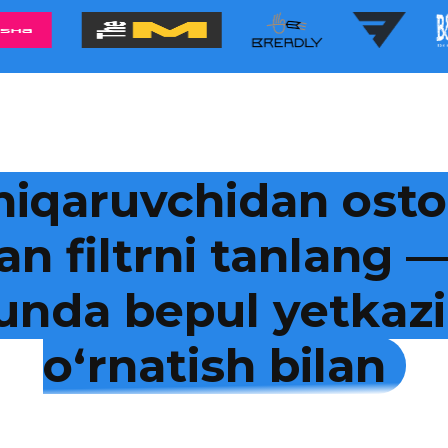
hiqaruvchidan osto
an filtrni tanlang
kunda bepul yetkazi
o‘rnatish bilan