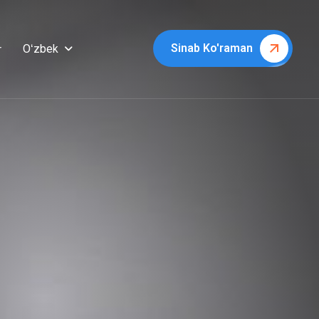
Sinab Ko'raman
Oʻzbek
r