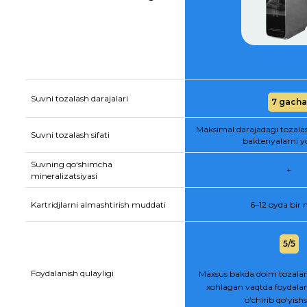
Suvni tozalash darajalari
7 gacha
Maksimal darajadagi tozala
Suvni tozalash sifati
bakteriyalarni y
Suvning qo‘shimcha
+
mineralizatsiyasi
Kartridjlarni almashtirish muddati
6–12 oyda bir
5/5
Foydalanish qulayligi
Maxsus bakda doim tozalan
xohlagan vaqtda foydalan
o‘chirib qo‘yis