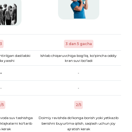
3
3 dan 5 gacha
htirilgan dastlabki
Ishlab chiqaruvchiga bog‘liq, ko‘pincha oddiy
a yaxshi
kran suvi bo‘ladi
+
-
-
-
/5
2/5
voda suv tashishga
Doimiy ravishda do‘konga borish yoki yetkazib
aklajkalarni ko‘tarib
berishni buyurtma qilish, saqlash uchun joy
h kerak
ajratish kerak