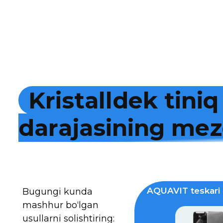
K
r
i
s
t
a
l
l
d
e
k
t
i
n
i
q
d
a
r
a
j
a
s
i
n
i
n
g
m
e
z
AQUAVIT teskari 
Bugungi kunda
mashhur bo‘lgan
usullarni solishtiring: