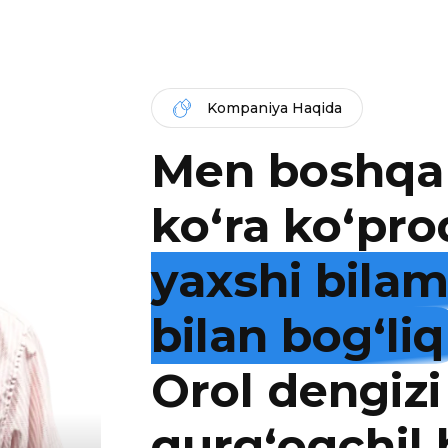
Kompaniya Haqida
Men boshqa
ko‘ra ko‘pro
yaxshi bila
bilan bog‘liq
Orol dengizi
qurg‘oqchil