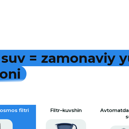
s
u
v
=
z
a
m
o
n
a
v
i
y
y
o
n
i
osmos filtri
Filtr–kuvshin
Avtomatdan
s