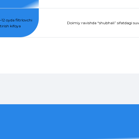
12 oyda filtrlovchi
Doimiy ravishda “shubhali” sifatdagi suvg
irish kifoya