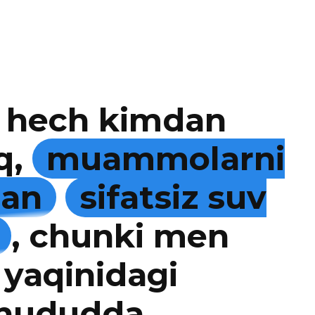
 hech kimdan
q,
muammolarni
man
sifatsiz suv
, chunki men
 yaqinidagi
 hududda