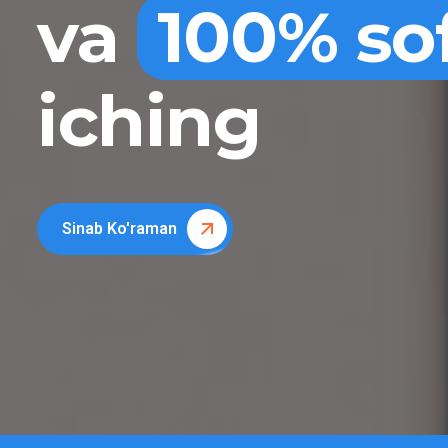
va
100% so
iching
Sinab Ko'raman