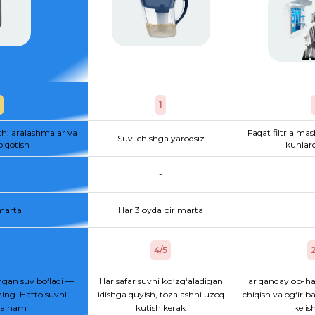
1
sh: aralashmalar va
Faqat filtr almas
Suv ichishga yaroqsiz
o‘qotish
kunlard
-
 marta
Har 3 oyda bir marta
4/5
2
gan suv bo‘ladi —
Har safar suvni kо‘zg‘aladigan
Har qanday ob-ha
ing. Hatto suvni
idishga quyish, tozalashni uzoq
chiqish va og‘ir b
hsa ham
kutish kerak
kelis