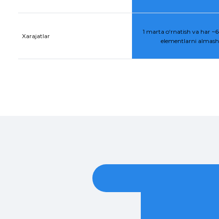
1 marta o‘rnatish va har ~6–
Xarajatlar
elementlarni almasht