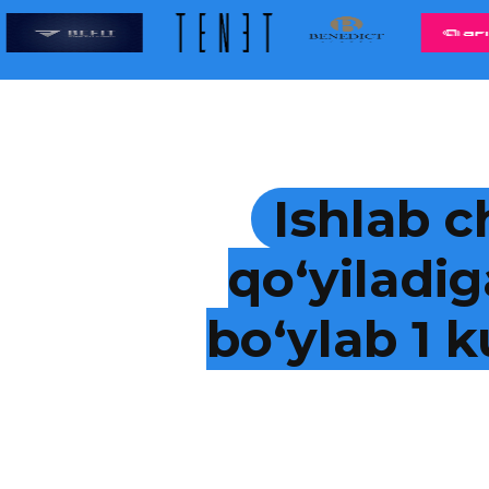
Ishlab c
qo‘yiladig
bo‘ylab 1 