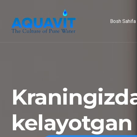
Bosh Sahifa
Kraningizd
kelayotgan