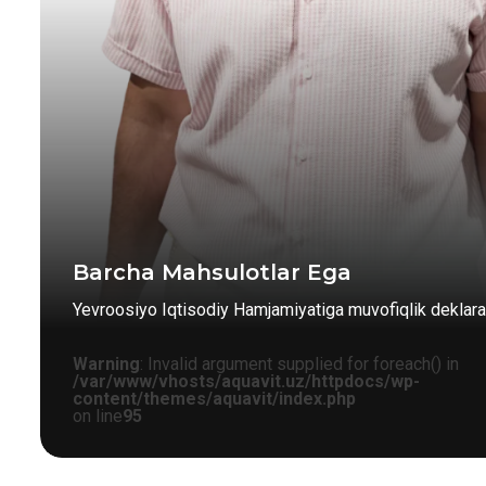
Barcha Mahsulotlar Ega
Yevroosiyo Iqtisodiy Hamjamiyatiga muvofiqlik deklarat
Warning
: Invalid argument supplied for foreach() in
/var/www/vhosts/aquavit.uz/httpdocs/wp-
content/themes/aquavit/index.php
on line
95