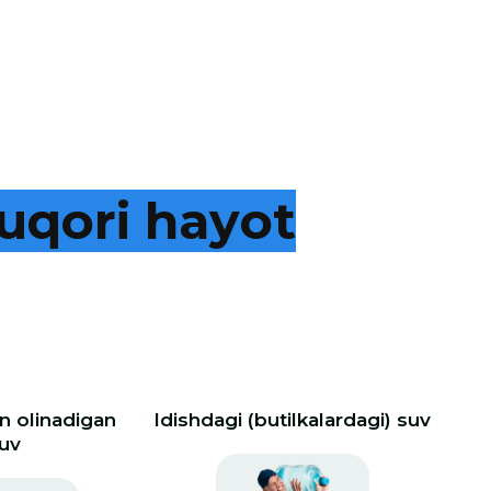
u
q
o
r
i
h
a
y
o
t
 olinadigan
Idishdagi (butilkalardagi) suv
uv