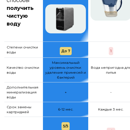
способы
получить
чистую
воду
Степени очистки
До 7
1
воды
Максимальный
Качество очистки
уровень очистки:
Вода непригодна дл
воды
удаление примесей и
питья
бактерий
Дополнительная
минерализация
+
-
воды
Срок замены
6-12 мес.
Каждые 3 мес.
картриджей
5/5