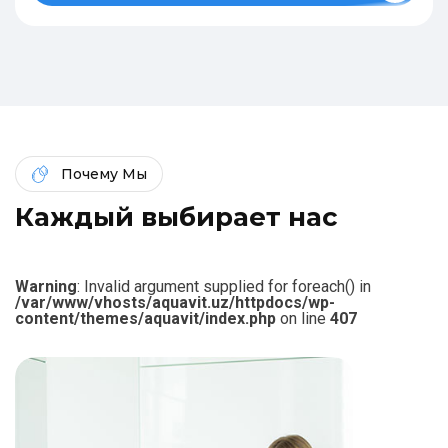
Почему Мы
К
а
ж
д
ы
й
в
ы
б
и
р
а
е
т
н
а
с
Warning
: Invalid argument supplied for foreach() in
/var/www/vhosts/aquavit.uz/httpdocs/wp-
content/themes/aquavit/index.php
on line
407