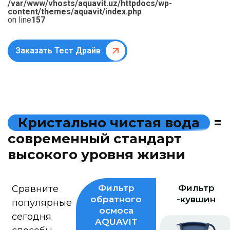
/var/www/vhosts/aquavit.uz/httpdocs/wp-
content/themes/aquavit/index.php
on line
157
Заказать Тест Драйв
К
р
и
с
т
а
л
ь
н
о
ч
и
с
т
а
я
в
о
д
а
=
с
о
в
р
е
м
е
н
н
ы
й
с
т
а
н
д
а
р
т
в
ы
с
о
к
о
г
о
у
р
о
в
н
я
ж
и
з
н
и
Фильтр
Фильтр
Сравните
обратного
-кувшин
популярные
осмоса
сегодня
AQUAVIT