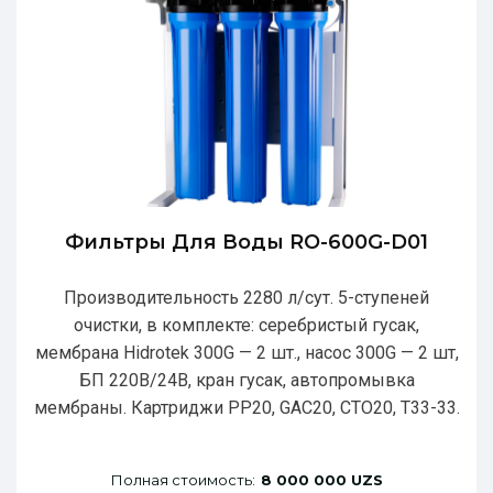
Фильтры Для Воды RO-600G-D01
Производительность 2280 л/сут. 5-ступеней
очистки, в комплекте: серебристый гусак,
мембрана Hidrotek 300G — 2 шт., насос 300G — 2 шт,
БП 220В/24В, кран гусак, автопромывка
мембраны. Картриджи РР20, GAC20, CTO20, T33-33.
Полная стоимость:
8 000 000 UZS