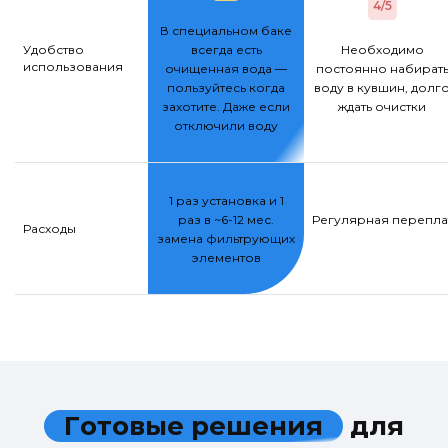
4/5
В специальном баке
Удобство
всегда есть
Необходимо
использования
очищенная вода —
постоянно набират
пользуйтесь когда
воду в кувшин, долг
захотите. Даже если
ждать очистки
отключили воду
1 раз установка и 1
раз в ~6-12 мес.
Регулярная переплат
Расходы
замена фильтрующих
элементов
Г
о
т
о
в
ы
е
р
е
ш
е
н
и
я
д
л
я