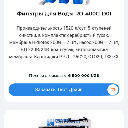
Фильтры Для Воды RO-400G-D01
Производительность 1520 л/сут. 5-ступеней
очистки, в комплекте: серебристый гусак,
мембрана Hidrotek 200G — 2 шт., насос 200G — 2 шт,
БП 220В/24В, кран гусак, автопромывка
мембраны. Картриджи РР20, GAC20, CTO20, T33-33.
Полная стоимость:
6 500 000 UZS
Заказать Тест Драйв