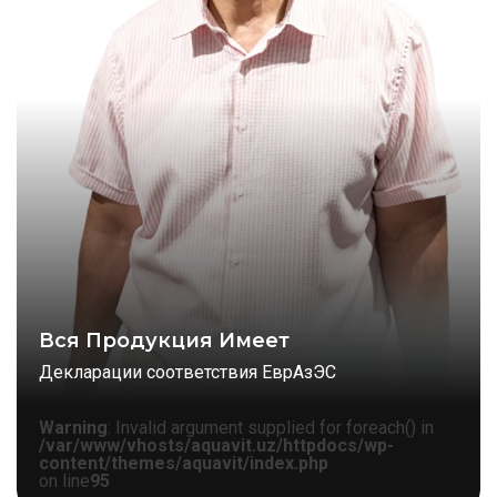
Вся Продукция Имеет
Декларации соответствия ЕврАзЭС
Warning
: Invalid argument supplied for foreach() in
/var/www/vhosts/aquavit.uz/httpdocs/wp-
content/themes/aquavit/index.php
on line
95