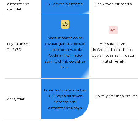
almashtirish
6–12 oyda bir marta
Har 3 oyda bir marta
muddati
5/5
4/5
Maxsus bakda doim
Foydalanish
tozalangan suv bo‘ladi
Har safar suvni
qulayligi
— xohlagan vaqtda
kо‘zg‘aladigan idishga
foydalaning. Hatto
quyish, tozalashni uzoq
suvni o‘chirib qo‘yishsa
kutish kerak
ham
1 marta o‘rnatish va har
~6–12 oyda filtrlovchi
Doimiy ravishda “shubhal
Xarajatlar
elementlarni
almashtirish kifoya