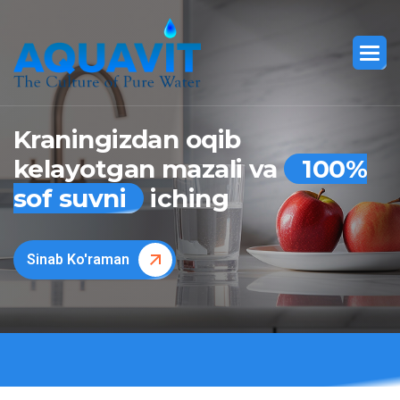
Kraningizdan oqib
kelayotgan mazali va
100%
sof suvni
iching
Sinab Ko'raman