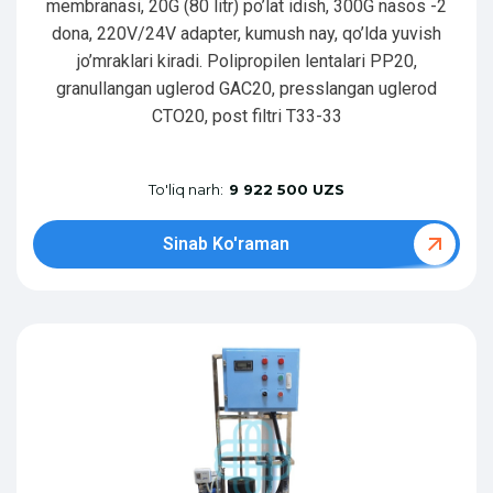
membranasi, 20G (80 litr) po’lat idish, 300G nasos -2
dona, 220V/24V adapter, kumush nay, qo’lda yuvish
jo’mraklari kiradi. Polipropilen lentalari PP20,
granullangan uglerod GAC20, presslangan uglerod
CTO20, post filtri T33-33
To'liq narh:
9 922 500 UZS
Sinab Ko'raman