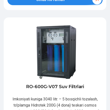
RO-600G-V07 Suv Filtrlari
Imkoniyati kuniga 3040 litr. – 5 bosqichli tozalash,
to’plamga Hidrotek 200G (4 dona) teskari osmos