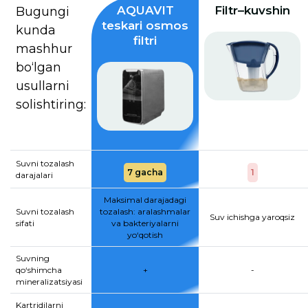
AQUAVIT
Filtr–kuvshin
Bugungi
teskari osmos
kunda
filtri
mashhur
bo‘lgan
usullarni
solishtiring:
Suvni tozalash
7 gacha
1
darajalari
Maksimal darajadagi
Suvni tozalash
tozalash: aralashmalar
Suv ichishga yaroqsiz
sifati
va bakteriyalarni
yo‘qotish
Suvning
qo‘shimcha
+
-
mineralizatsiyasi
Kartridjlarni