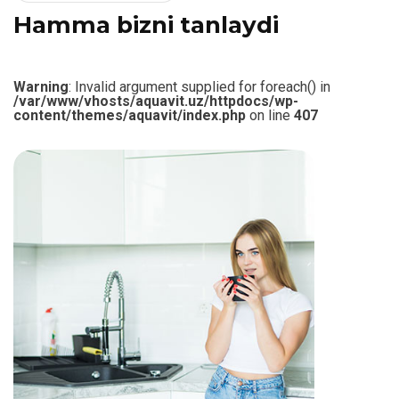
H
a
m
m
a
b
i
z
n
i
t
a
n
l
a
y
d
i
Warning
: Invalid argument supplied for foreach() in
/var/www/vhosts/aquavit.uz/httpdocs/wp-
content/themes/aquavit/index.php
on line
407