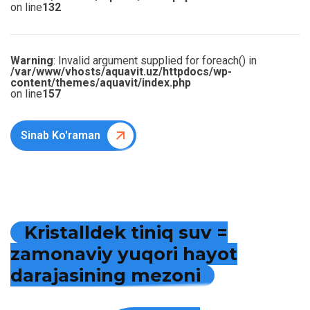
on line
132
Warning
: Invalid argument supplied for foreach() in
/var/www/vhosts/aquavit.uz/httpdocs/wp-
content/themes/aquavit/index.php
on line
157
Sinab Ko'raman
K
r
i
s
t
a
l
l
d
e
k
t
i
n
i
q
s
u
v
=
z
a
m
o
n
a
v
i
y
y
u
q
o
r
i
h
a
y
o
t
d
a
r
a
j
a
s
i
n
i
n
g
m
e
z
o
n
i