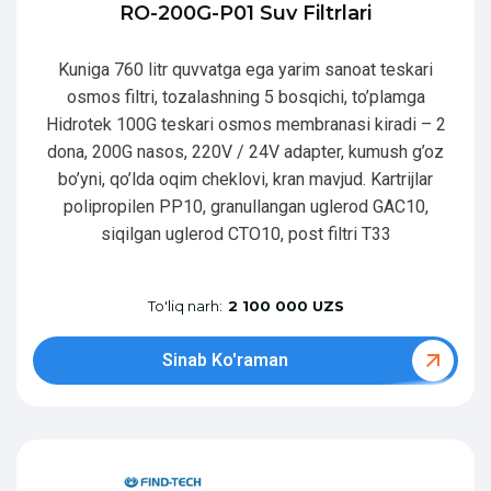
RO-200G-P01 Suv Filtrlari
Kuniga 760 litr quvvatga ega yarim sanoat teskari
osmos filtri, tozalashning 5 bosqichi, to’plamga
Hidrotek 100G teskari osmos membranasi kiradi – 2
dona, 200G nasos, 220V / 24V adapter, kumush g’oz
bo’yni, qo’lda oqim cheklovi, kran mavjud. Kartrijlar
polipropilen PP10, granullangan uglerod GAC10,
siqilgan uglerod CTO10, post filtri T33
To'liq narh:
2 100 000 UZS
Sinab Ko'raman