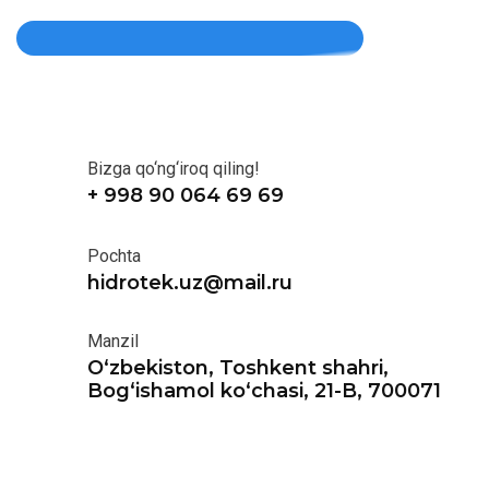
Bizga qo‘ng‘iroq qiling!
+ 998 90 064 69 69
Pochta
hidrotek.uz@mail.ru
Manzil
O‘zbekiston, Toshkent shahri,
Bog‘ishamol ko‘chasi, 21-B, 700071