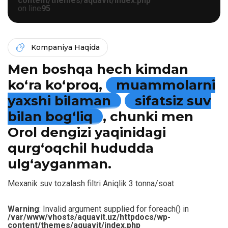
content/themes/aquavit/index.php
on line
95
Kompaniya Haqida
Men boshqa hech kimdan
ko‘ra ko‘proq,
muammolarni
yaxshi bilaman
sifatsiz suv
bilan bog‘liq
, chunki men
Orol dengizi yaqinidagi
qurg‘oqchil hududda
ulg‘ayganman.
Mexanik suv tozalash filtri Aniqlik 3 tonna/soat
Warning
: Invalid argument supplied for foreach() in
/var/www/vhosts/aquavit.uz/httpdocs/wp-
content/themes/aquavit/index.php