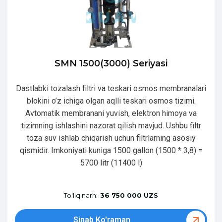
SMN 1500(3000) Seriyasi
Dastlabki tozalash filtri va teskari osmos membranalari
blokini o’z ichiga olgan aqlli teskari osmos tizimi.
Avtomatik membranani yuvish, elektron himoya va
tizimning ishlashini nazorat qilish mavjud. Ushbu filtr
toza suv ishlab chiqarish uchun filtrlarning asosiy
qismidir. Imkoniyati kuniga 1500 gallon (1500 * 3,8) =
5700 litr (11400 l)
To'liq narh:
36 750 000 UZS
Sinab Ko'raman