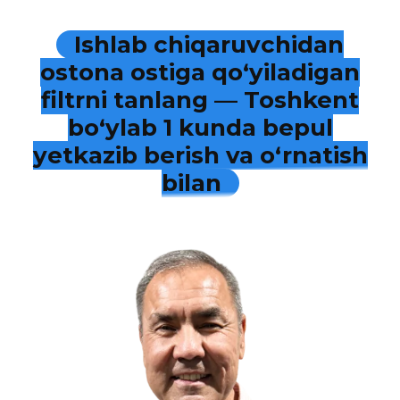
Ishlab chiqaruvchidan
ostona ostiga qo‘yiladigan
filtrni tanlang — Toshkent
bo‘ylab 1 kunda bepul
yetkazib berish va o‘rnatish
bilan