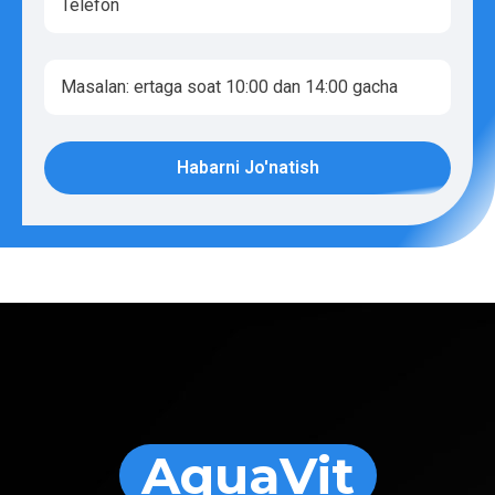
Habarni Jo'natish
AquaVit