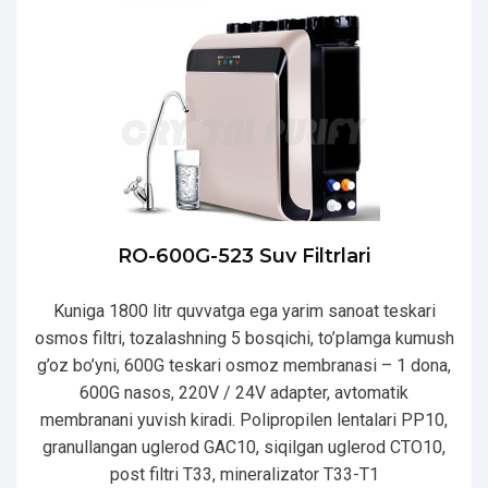
RO-600G-523 Suv Filtrlari
Kuniga 1800 litr quvvatga ega yarim sanoat teskari
osmos filtri, tozalashning 5 bosqichi, to’plamga kumush
g’oz bo’yni, 600G teskari osmoz membranasi – 1 dona,
600G nasos, 220V / 24V adapter, avtomatik
membranani yuvish kiradi. Polipropilen lentalari PP10,
granullangan uglerod GAC10, siqilgan uglerod CTO10,
post filtri T33, mineralizator T33-T1