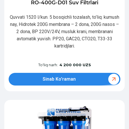
RO-400G-D01 Suv Filtrlari
Quvvati 1520 l/kun. 5 bosqichli tozalash, to’liq: kumush
nay, Hidrotek 200G membrana – 2 dona, 200G nasos –
2 dona, BP 220V/24V, musluk krani, membranani
avtomatik yuvish. PP20, GAC20, CTO20, T33-33
kartridjlari.
To'liq narh:
4 200 000 UZS
Sinab Ko'raman