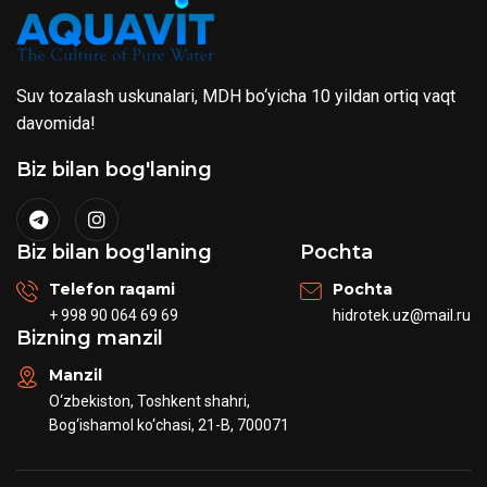
Suv tozalash uskunalari, MDH bo‘yicha 10 yildan ortiq vaqt
davomida!
Biz bilan bog'laning
Biz bilan bog'laning
Pochta
Telefon raqami
Pochta
+ 998 90 064 69 69
hidrotek.uz@mail.ru
Bizning manzil
Manzil
O‘zbekiston, Toshkent shahri,
Bog‘ishamol ko‘chasi, 21-B, 700071