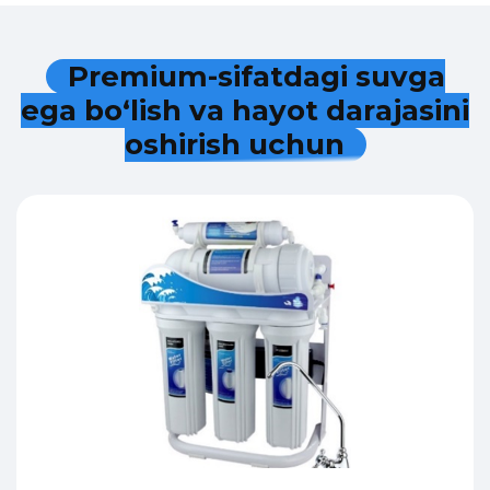
P
r
e
m
i
u
m
-
s
i
f
a
t
d
a
g
i
s
u
v
g
a
e
g
a
b
o
‘
l
i
s
h
v
a
h
a
y
o
t
d
a
r
a
j
a
s
i
n
i
o
s
h
i
r
i
s
h
u
c
h
u
n