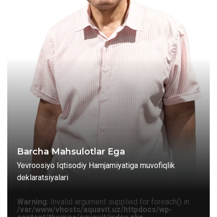
Barcha Mahsulotlar Ega
Yevroosiyo Iqtisodiy Hamjamiyatiga muvofiqlik
deklaratsiyalari
Warning
: Invalid argument supplied for foreach() in
/var/www/vhosts/aquavit.uz/httpdocs/wp-