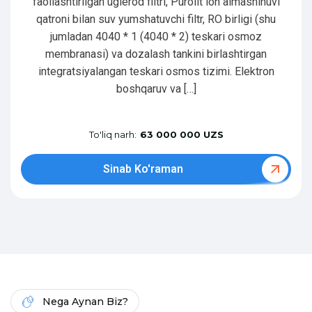
faollashtirilgan uglerod filtri, Purolit ion almashinuvi
qatroni bilan suv yumshatuvchi filtr, RO birligi (shu
jumladan 4040 * 1 (4040 * 2) teskari osmoz
membranasi) va dozalash tankini birlashtirgan
integratsiyalangan teskari osmos tizimi. Elektron
boshqaruv va […]
To'liq narh:
63 000 000 UZS
Sinab Ko'raman
Nega Aynan Biz?