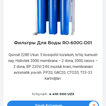
Фильтры Для Воды RO-600G-D01
Quvvat 2280 l/kun. 5 bosqichli tozalash, to’liq: kumush
nay, Hidrotek 300G membrana – 2 dona, 300G nasos –
2 dona, BP 220V/24V, musluk krani, membranani
avtomatik yuvish. PP20, GAC20, CTO20, T33-33
kartridjlari.
To'liq narh:
4 410 000 UZS
Sinab Ko'raman