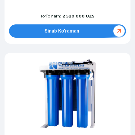
To'liq narh:
2 520 000 UZS
Sinab Ko'raman