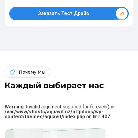
Заказать Тест Драйв
Почему Мы
К
а
ж
д
ы
й
в
ы
б
и
р
а
е
т
н
а
с
Warning
: Invalid argument supplied for foreach() in
/var/www/vhosts/aquavit.uz/httpdocs/wp-
content/themes/aquavit/index.php
on line
407