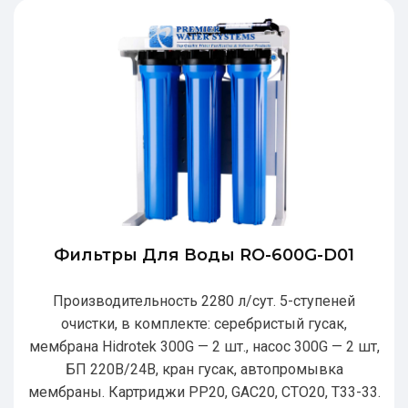
Фильтры Для Воды RO-600G-D01
Производительность 2280 л/сут. 5-ступеней
очистки, в комплекте: серебристый гусак,
мембрана Hidrotek 300G — 2 шт., насос 300G — 2 шт,
БП 220В/24В, кран гусак, автопромывка
мембраны. Картриджи РР20, GAC20, CTO20, T33-33.