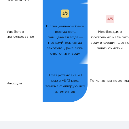
5/5
4/5
В специальном баке
Удобство
всегда есть
Необходимо
использования
очищенная вода —
постоянно набират
пользуйтесь когда
воду в кувшин, долг
захотите. Даже если
ждать очистки
отключили воду
1 раз установка и 1
раз в ~6-12 мес.
Регулярная переплат
Расходы
замена фильтрующих
элементов