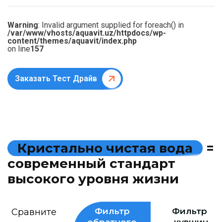
Warning
: Invalid argument supplied for foreach() in
/var/www/vhosts/aquavit.uz/httpdocs/wp-
content/themes/aquavit/index.php
on line
157
Заказать Тест Драйв
К
р
и
с
т
а
л
ь
н
о
ч
и
с
т
а
я
в
о
д
а
=
с
о
в
р
е
м
е
н
н
ы
й
с
т
а
н
д
а
р
т
в
ы
с
о
к
о
г
о
у
р
о
в
н
я
ж
и
з
н
и
Фильтр
Фильтр
Сравните