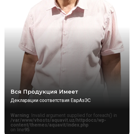
Вся Продукция Имеет
Декларации соответствия ЕврАзЭС
Warning
: Invalid argument supplied for foreach() in
/var/www/vhosts/aquavit.uz/httpdocs/wp-
content/themes/aquavit/index.php
on line
95