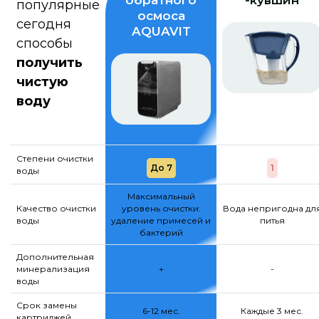
обратного
-кувшин
популярные
осмоса
сегодня
AQUAVIT
способы
получить
чистую
воду
Степени очистки
До 7
1
воды
Максимальный
Качество очистки
уровень очистки:
Вода непригодна дл
воды
удаление примесей и
питья
бактерий
Дополнительная
минерализация
+
-
воды
Срок замены
6-12 мес.
Каждые 3 мес.
картриджей