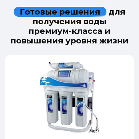
Г
о
т
о
в
ы
е
р
е
ш
е
н
и
я
д
л
я
п
о
л
у
ч
е
н
и
я
в
о
д
ы
п
р
е
м
и
у
м
-
к
л
а
с
с
а
и
п
о
в
ы
ш
е
н
и
я
у
р
о
в
н
я
ж
и
з
н
и