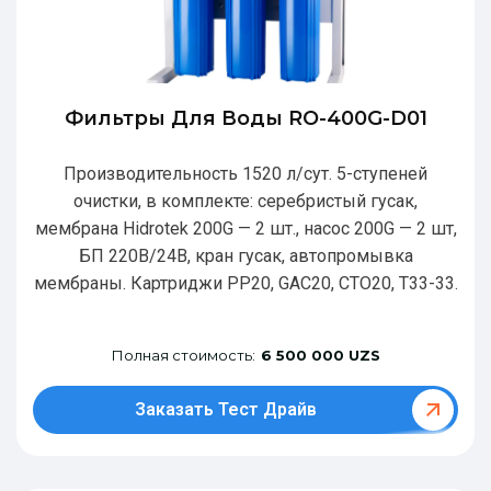
Фильтры Для Воды RO-400G-D01
Производительность 1520 л/сут. 5-ступеней
очистки, в комплекте: серебристый гусак,
мембрана Hidrotek 200G — 2 шт., насос 200G — 2 шт,
БП 220В/24В, кран гусак, автопромывка
мембраны. Картриджи РР20, GAC20, CTO20, T33-33.
Полная стоимость:
6 500 000 UZS
Заказать Тест Драйв