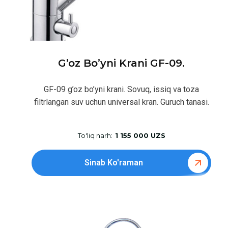
G’oz Bo’yni Krani GF-09.
GF-09 g’oz bo’yni krani. Sovuq, issiq va toza
filtrlangan suv uchun universal kran. Guruch tanasi.
To'liq narh:
1 155 000 UZS
Sinab Ko'raman