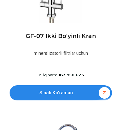
GF-07 Ikki Bo’yinli Kran
mineralizatorli filtrlar uchun
To'liq narh:
183 750 UZS
Sinab Ko'raman