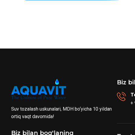
Biz b
T
+
Suv tozalash uskunalari, MDH bo‘yicha 10 yildan
ortiq vaqt davomida!
Biz bilan bog'laning