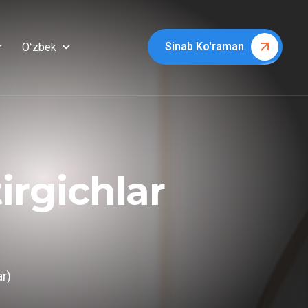
Sinab Ko'raman
Oʻzbek
r
t
i
r
g
i
c
h
l
a
r
r)