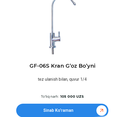
GF-06S Kran G’oz Bo’yni
tez ulanish bilan, quvur 1/4
To'liq narh:
105 000 UZS
Sinab Ko'raman