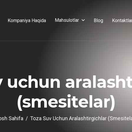
Mahsulotlar
Kompaniya Haqida
Blog
Kontaktla
v
u
c
h
u
n
a
r
a
l
a
s
h
(
s
m
e
s
i
t
e
l
a
r
)
osh Sahifa
Toza Suv Uchun Aralashtirgichlar (smesitela