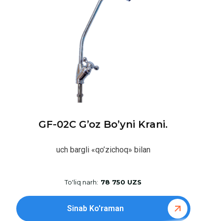
GF-02C G’oz Bo’yni Krani.
uch bargli «qo’zichoq» bilan
To'liq narh:
78 750 UZS
Sinab Ko'raman