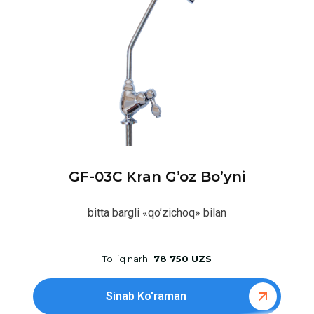
GF-03C Kran G’oz Bo’yni
bitta bargli «qo’zichoq» bilan
To'liq narh:
78 750 UZS
Sinab Ko'raman