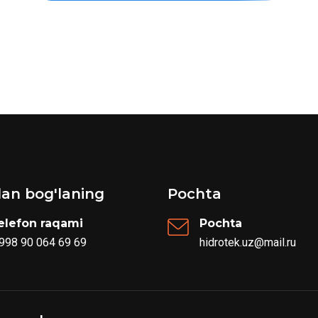
ilan bog'laning
Pochta
elefon raqami
Pochta
 998 90 064 69 69
hidrotek.uz@mail.ru