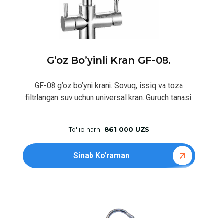
G’oz Bo’yinli Kran GF-08.
GF-08 g’oz bo’yni krani. Sovuq, issiq va toza
filtrlangan suv uchun universal kran. Guruch tanasi.
To'liq narh:
861 000 UZS
Sinab Ko'raman