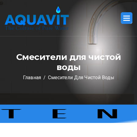
С
м
е
с
и
т
е
л
и
д
л
я
ч
и
с
т
о
й
в
о
д
ы
Главная
Смесители Для Чистой Воды