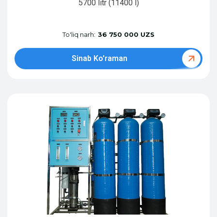
5700 litr (11400 l)
To'liq narh:
36 750 000 UZS
Sinab Ko'raman