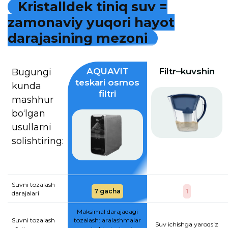
K
r
i
s
t
a
l
l
d
e
k
t
i
n
i
q
s
u
v
=
z
a
m
o
n
a
v
i
y
y
u
q
o
r
i
h
a
y
o
t
d
a
r
a
j
a
s
i
n
i
n
g
m
e
z
o
n
i
AQUAVIT
Filtr–kuvshin
Bugungi
teskari osmos
kunda
filtri
mashhur
bo‘lgan
usullarni
solishtiring:
Suvni tozalash
7 gacha
1
darajalari
Maksimal darajadagi
Suvni tozalash
tozalash: aralashmalar
Suv ichishga yaroqsiz