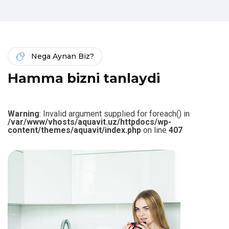
Nega Aynan Biz?
H
a
m
m
a
b
i
z
n
i
t
a
n
l
a
y
d
i
Warning
: Invalid argument supplied for foreach() in
/var/www/vhosts/aquavit.uz/httpdocs/wp-
content/themes/aquavit/index.php
on line
407