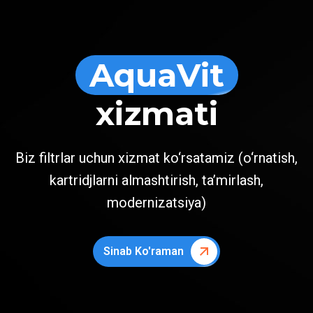
AquaVit
xizmati
Biz filtrlar uchun xizmat ko‘rsatamiz (o‘rnatish,
kartridjlarni almashtirish, ta’mirlash,
modernizatsiya)
Sinab Ko'raman