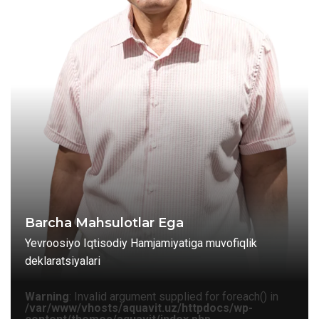
Barcha Mahsulotlar Ega
Yevroosiyo Iqtisodiy Hamjamiyatiga muvofiqlik
deklaratsiyalari
Warning
: Invalid argument supplied for foreach() in
/var/www/vhosts/aquavit.uz/httpdocs/wp-