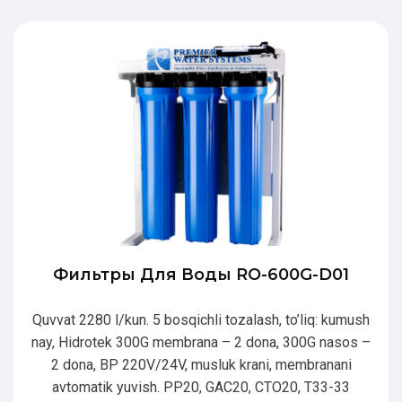
Фильтры Для Воды RO-600G-D01
Quvvat 2280 l/kun. 5 bosqichli tozalash, to’liq: kumush
nay, Hidrotek 300G membrana – 2 dona, 300G nasos –
2 dona, BP 220V/24V, musluk krani, membranani
avtomatik yuvish. PP20, GAC20, CTO20, T33-33