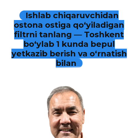
Ishlab chiqaruvchidan
ostona ostiga qo‘yiladigan
filtrni tanlang — Toshkent
bo‘ylab 1 kunda bepul
yetkazib berish va o‘rnatish
bilan