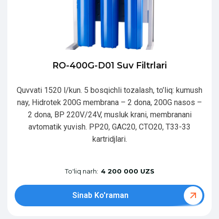
RO-400G-D01 Suv Filtrlari
Quvvati 1520 l/kun. 5 bosqichli tozalash, to’liq: kumush
nay, Hidrotek 200G membrana – 2 dona, 200G nasos –
2 dona, BP 220V/24V, musluk krani, membranani
avtomatik yuvish. PP20, GAC20, CTO20, T33-33
kartridjlari.
To'liq narh:
4 200 000 UZS
Sinab Ko'raman