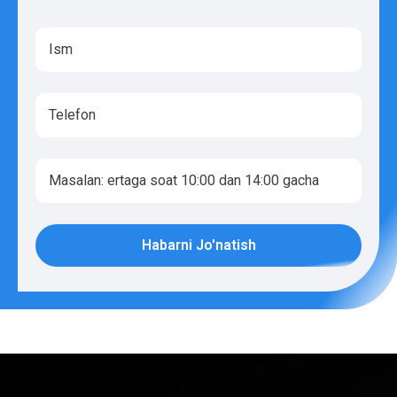
Habarni Jo'natish