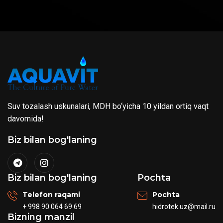
Suv tozalash uskunalari, MDH bo‘yicha 10 yildan ortiq vaqt
davomida!
Biz bilan bog'laning
Biz bilan bog'laning
Pochta
Telefon raqami
Pochta
+ 998 90 064 69 69
hidrotek.uz@mail.ru
Bizning manzil