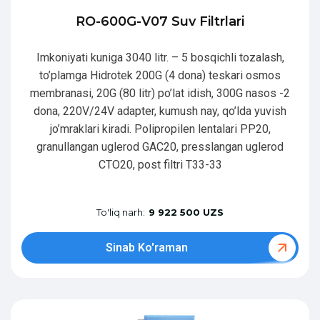
RO-600G-V07 Suv Filtrlari
Imkoniyati kuniga 3040 litr. – 5 bosqichli tozalash,
to’plamga Hidrotek 200G (4 dona) teskari osmos
membranasi, 20G (80 litr) po’lat idish, 300G nasos -2
dona, 220V/24V adapter, kumush nay, qo’lda yuvish
jo’mraklari kiradi. Polipropilen lentalari PP20,
granullangan uglerod GAC20, presslangan uglerod
CTO20, post filtri T33-33
To'liq narh:
9 922 500 UZS
Sinab Ko'raman