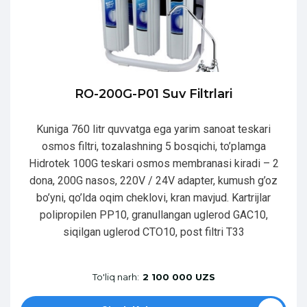
RO-200G-P01 Suv Filtrlari
Kuniga 760 litr quvvatga ega yarim sanoat teskari
osmos filtri, tozalashning 5 bosqichi, to’plamga
Hidrotek 100G teskari osmos membranasi kiradi – 2
dona, 200G nasos, 220V / 24V adapter, kumush g’oz
bo’yni, qo’lda oqim cheklovi, kran mavjud. Kartrijlar
polipropilen PP10, granullangan uglerod GAC10,
siqilgan uglerod CTO10, post filtri T33
To'liq narh:
2 100 000 UZS