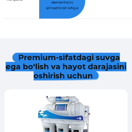
elementlarni
almashtirish kifoya
P
r
e
m
i
u
m
-
s
i
f
a
t
d
a
g
i
s
u
v
g
a
e
g
a
b
o
‘
l
i
s
h
v
a
h
a
y
o
t
d
a
r
a
j
a
s
i
n
i
o
s
h
i
r
i
s
h
u
c
h
u
n