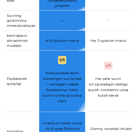
sifati
va bakteriyalarni
yo‘qotish
Suvning
qo‘shimcha
+
-
mineralizatsiyasi
Kartridjlarni
almashtirish
6–12 oyda bir marta
Har 3 oyda bir marta
muddati
5/5
4/5
Maxsus bakda doim
Foydalanish
tozalangan suv bo‘ladi
Har safar suvni
qulayligi
— xohlagan vaqtda
kо‘zg‘aladigan idishga
foydalaning. Hatto
quyish, tozalashni uzoq
suvni o‘chirib qo‘yishsa
kutish kerak
ham
1 marta o‘rnatish va har
~6–12 oyda filtrlovchi
Doimiy ravishda “shubhal
Xarajatlar