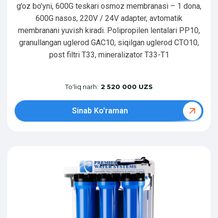
g’oz bo’yni, 600G teskari osmoz membranasi – 1 dona,
600G nasos, 220V / 24V adapter, avtomatik
membranani yuvish kiradi. Polipropilen lentalari PP10,
granullangan uglerod GAC10, siqilgan uglerod CTO10,
post filtri T33, mineralizator T33-T1
To'liq narh:
2 520 000 UZS
Sinab Ko'raman