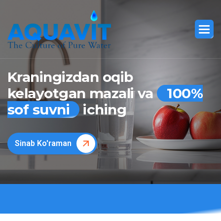
Kraningizdan oqib
kelayotgan mazali va
100%
sof suvni
iching
Sinab Ko'raman