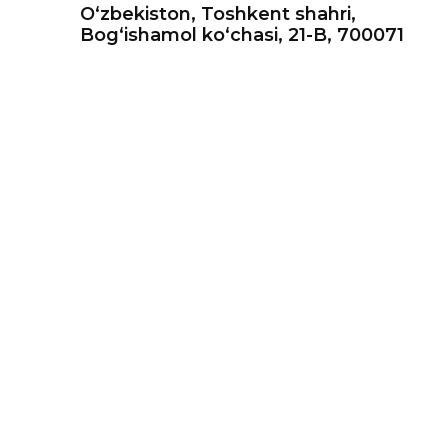
O‘zbekiston, Toshkent shahri,
Bog‘ishamol ko‘chasi, 21-B, 700071