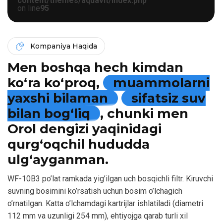
content/themes/aquavit/index.php
on line
95
Kompaniya Haqida
Men boshqa hech kimdan
ko‘ra ko‘proq,
muammolarni
yaxshi bilaman
sifatsiz suv
bilan bog‘liq
, chunki men
Orol dengizi yaqinidagi
qurg‘oqchil hududda
ulg‘ayganman.
WF-10B3 po’lat ramkada yig’ilgan uch bosqichli filtr. Kiruvchi
suvning bosimini ko’rsatish uchun bosim o’lchagich
o’rnatilgan. Katta o’lchamdagi kartrijlar ishlatiladi (diametri
112 mm va uzunligi 254 mm), ehtiyojga qarab turli xil