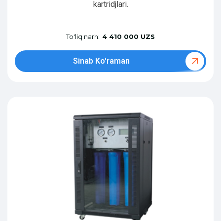
kartridjlari.
To'liq narh:
4 410 000 UZS
Sinab Ko'raman