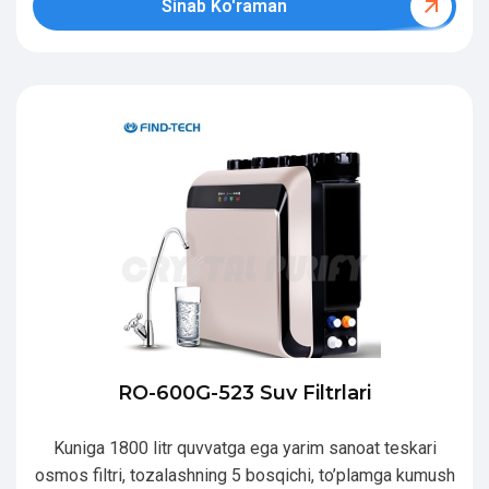
Sinab Ko'raman
RO-600G-523 Suv Filtrlari
Kuniga 1800 litr quvvatga ega yarim sanoat teskari
osmos filtri, tozalashning 5 bosqichi, to’plamga kumush