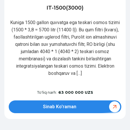
IT-1500(3000)
Kuniga 1500 gallon quvvatga ega teskari osmos tizimi
(1500 * 3,8 = 5700 litr (11400 l)). Bu qum filtri (kvars),
faollashtirilgan uglerod filtri, Purolit ion almashinuvi
qatroni bilan suv yumshatuvchi filtr, RO birligi (shu
jumladan 4040 * 1 (4040 * 2) teskari osmoz
membranasi) va dozalash tankini birlashtirgan
integratsiyalangan teskari osmos tizimi. Elektron
boshqaruv va […]
To'liq narh:
63 000 000 UZS
Sinab Ko'raman