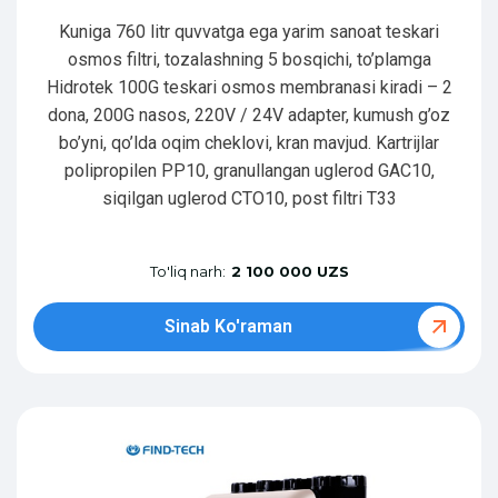
Kuniga 760 litr quvvatga ega yarim sanoat teskari
osmos filtri, tozalashning 5 bosqichi, to’plamga
Hidrotek 100G teskari osmos membranasi kiradi – 2
dona, 200G nasos, 220V / 24V adapter, kumush g’oz
bo’yni, qo’lda oqim cheklovi, kran mavjud. Kartrijlar
polipropilen PP10, granullangan uglerod GAC10,
siqilgan uglerod CTO10, post filtri T33
To'liq narh:
2 100 000 UZS
Sinab Ko'raman