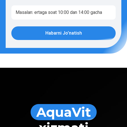
Habarni Jo'natish
AquaVit