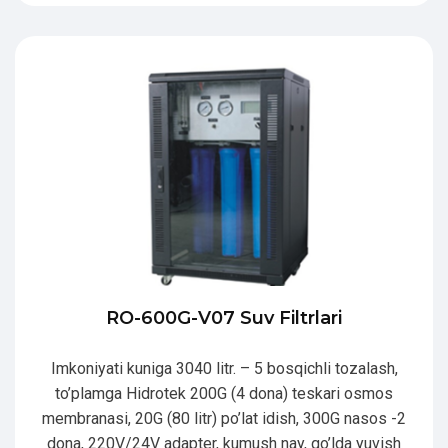
RO-600G-V07 Suv Filtrlari
Imkoniyati kuniga 3040 litr. – 5 bosqichli tozalash,
to’plamga Hidrotek 200G (4 dona) teskari osmos
membranasi, 20G (80 litr) po’lat idish, 300G nasos -2
dona, 220V/24V adapter, kumush nay, qo’lda yuvish