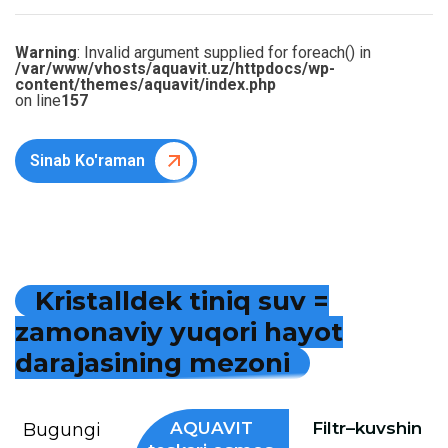
Warning
: Invalid argument supplied for foreach() in
/var/www/vhosts/aquavit.uz/httpdocs/wp-
content/themes/aquavit/index.php
on line
157
Sinab Ko'raman
K
r
i
s
t
a
l
l
d
e
k
t
i
n
i
q
s
u
v
=
z
a
m
o
n
a
v
i
y
y
u
q
o
r
i
h
a
y
o
t
d
a
r
a
j
a
s
i
n
i
n
g
m
e
z
o
n
i
AQUAVIT
Filtr–kuvshin
Bugungi