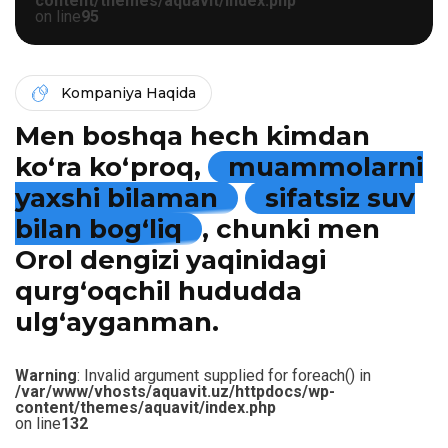
content/themes/aquavit/index.php
on line
95
Kompaniya Haqida
Men boshqa hech kimdan
ko‘ra ko‘proq,
muammolarni
yaxshi bilaman
sifatsiz suv
bilan bog‘liq
, chunki men
Orol dengizi yaqinidagi
qurg‘oqchil hududda
ulg‘ayganman.
Warning
: Invalid argument supplied for foreach() in
/var/www/vhosts/aquavit.uz/httpdocs/wp-
content/themes/aquavit/index.php
on line
132