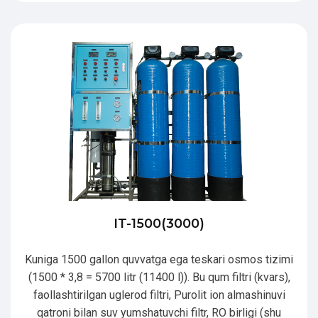
IT-1500(3000)
Kuniga 1500 gallon quvvatga ega teskari osmos tizimi
(1500 * 3,8 = 5700 litr (11400 l)). Bu qum filtri (kvars),
faollashtirilgan uglerod filtri, Purolit ion almashinuvi
qatroni bilan suv yumshatuvchi filtr, RO birligi (shu