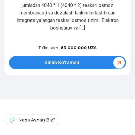
jumladan 4040 * 1 (4040 * 2) teskari osmoz
membranasi) va dozalash tankini birlashtirgan
integratsiyalangan teskari osmos tizimi. Elektron
boshqaruv va […]
To'liq narh:
63 000 000 UZS
Sinab Ko'raman
Nega Aynan Biz?