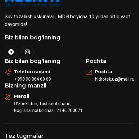
Suv tozalash uskunalari, MDH bo‘yicha 10 yildan ortiq vaqt
davomida!
Biz bilan bog'laning
Biz bilan bog'laning
Pochta
Telefon raqami
Pochta
+ 998 90 064 69 69
hidrotek.uz@mail.ru
Bizning manzil
Manzil
O‘zbekiston, Toshkent shahri,
Bog‘ishamol ko‘chasi, 21-B, 700071
Tez tugmalar