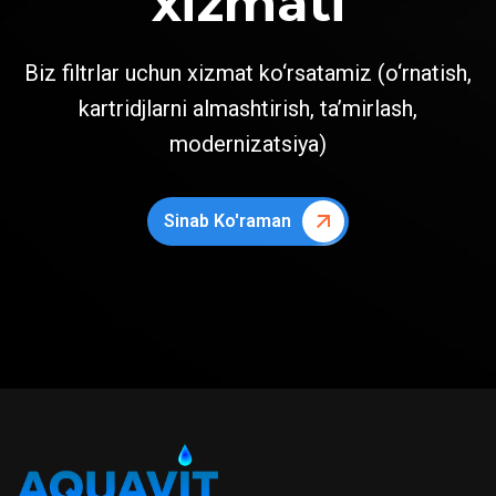
xizmati
Biz filtrlar uchun xizmat ko‘rsatamiz (o‘rnatish,
kartridjlarni almashtirish, ta’mirlash,
modernizatsiya)
Sinab Ko'raman