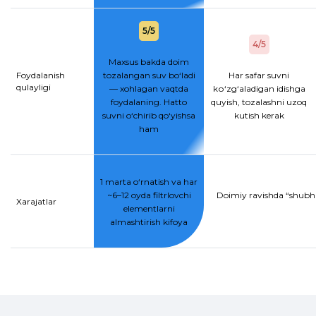
5/5
4/5
Maxsus bakda doim
Foydalanish
tozalangan suv bo‘ladi
Har safar suvni
qulayligi
— xohlagan vaqtda
kо‘zg‘aladigan idishga
foydalaning. Hatto
quyish, tozalashni uzoq
suvni o‘chirib qo‘yishsa
kutish kerak
ham
1 marta o‘rnatish va har
~6–12 oyda filtrlovchi
Doimiy ravishda “shubhal
Xarajatlar
elementlarni
almashtirish kifoya