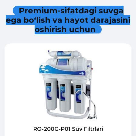
P
r
e
m
i
u
m
-
s
i
f
a
t
d
a
g
i
s
u
v
g
a
e
g
a
b
o
‘
l
i
s
h
v
a
h
a
y
o
t
d
a
r
a
j
a
s
i
n
i
o
s
h
i
r
i
s
h
u
c
h
u
n
RO-200G-P01 Suv Filtrlari