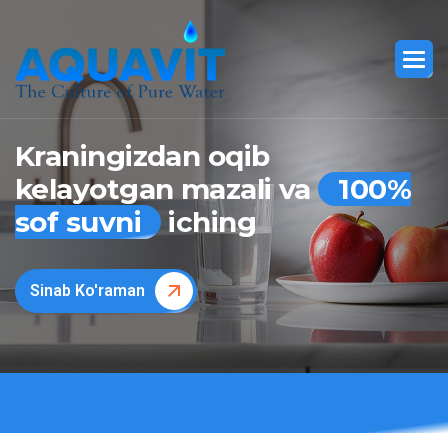
Kraningizdan oqib
kelayotgan mazali va
100%
sof suvni
iching
Sinab Ko'raman