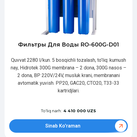
Фильтры Для Воды RO-600G-D01
Quvvat 2280 l/kun. 5 bosqichli tozalash, to’liq: kumush
nay, Hidrotek 300G membrana – 2 dona, 300G nasos –
2 dona, BP 220V/24V, musluk krani, membranani
avtomatik yuvish. PP20, GAC20, CTO20, T33-33
kartridjlari.
To'liq narh:
4 410 000 UZS
Sinab Ko'raman