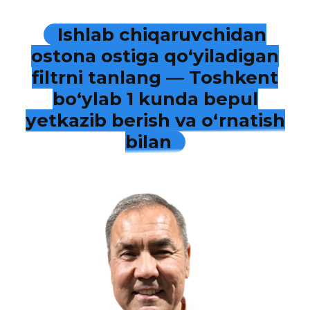
Ishlab chiqaruvchidan
ostona ostiga qo‘yiladigan
filtrni tanlang — Toshkent
bo‘ylab 1 kunda bepul
yetkazib berish va o‘rnatish
bilan