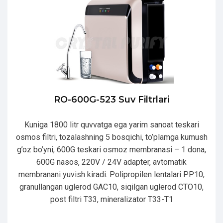
RO-600G-523 Suv Filtrlari
Kuniga 1800 litr quvvatga ega yarim sanoat teskari
osmos filtri, tozalashning 5 bosqichi, to’plamga kumush
g’oz bo’yni, 600G teskari osmoz membranasi – 1 dona,
600G nasos, 220V / 24V adapter, avtomatik
membranani yuvish kiradi. Polipropilen lentalari PP10,
granullangan uglerod GAC10, siqilgan uglerod CTO10,
post filtri T33, mineralizator T33-T1