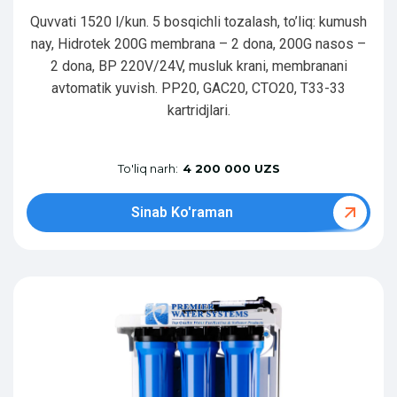
Quvvati 1520 l/kun. 5 bosqichli tozalash, to’liq: kumush
nay, Hidrotek 200G membrana – 2 dona, 200G nasos –
2 dona, BP 220V/24V, musluk krani, membranani
avtomatik yuvish. PP20, GAC20, CTO20, T33-33
kartridjlari.
To'liq narh:
4 200 000 UZS
Sinab Ko'raman