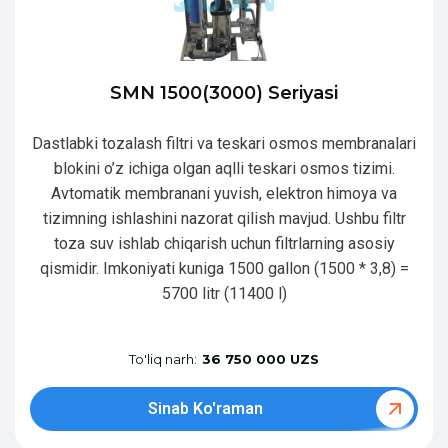
SMN 1500(3000) Seriyasi
Dastlabki tozalash filtri va teskari osmos membranalari
blokini o’z ichiga olgan aqlli teskari osmos tizimi.
Avtomatik membranani yuvish, elektron himoya va
tizimning ishlashini nazorat qilish mavjud. Ushbu filtr
toza suv ishlab chiqarish uchun filtrlarning asosiy
qismidir. Imkoniyati kuniga 1500 gallon (1500 * 3,8) =
5700 litr (11400 l)
To'liq narh:
36 750 000 UZS
Sinab Ko'raman