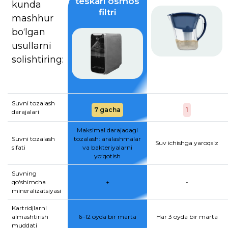
teskari osmos
kunda
filtri
mashhur
bo‘lgan
usullarni
solishtiring:
Suvni tozalash
7 gacha
1
darajalari
Maksimal darajadagi
Suvni tozalash
tozalash: aralashmalar
Suv ichishga yaroqsiz
sifati
va bakteriyalarni
yo‘qotish
Suvning
qo‘shimcha
+
-
mineralizatsiyasi
Kartridjlarni
almashtirish
6–12 oyda bir marta
Har 3 oyda bir marta
muddati