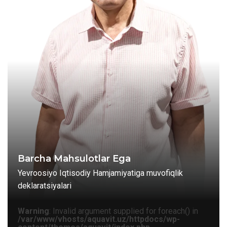
Barcha Mahsulotlar Ega
Yevroosiyo Iqtisodiy Hamjamiyatiga muvofiqlik
deklaratsiyalari
Warning
: Invalid argument supplied for foreach() in
/var/www/vhosts/aquavit.uz/httpdocs/wp-