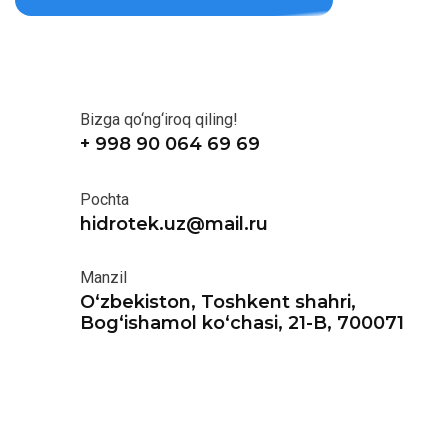
Bizga qo‘ng‘iroq qiling!
+ 998 90 064 69 69
Pochta
hidrotek.uz@mail.ru
Manzil
O‘zbekiston, Toshkent shahri,
Bog‘ishamol ko‘chasi, 21-B, 700071