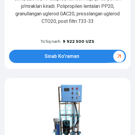
jo’mraklari kiradi. Polipropilen lentalari PP20,
granullangan uglerod GAC20, presslangan uglerod
CTO20, post filtri T33-33
To'liq narh:
9 922 500 UZS
Sinab Ko'raman