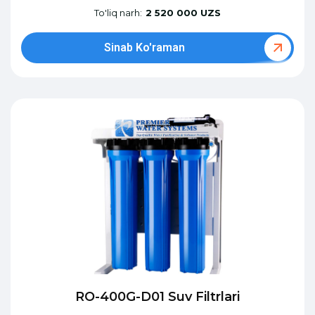
To'liq narh:
2 520 000 UZS
Sinab Ko'raman
RO-400G-D01 Suv Filtrlari