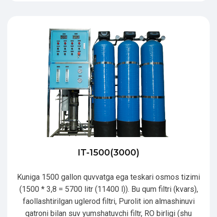
IT-1500(3000)
Kuniga 1500 gallon quvvatga ega teskari osmos tizimi
(1500 * 3,8 = 5700 litr (11400 l)). Bu qum filtri (kvars),
faollashtirilgan uglerod filtri, Purolit ion almashinuvi
qatroni bilan suv yumshatuvchi filtr, RO birligi (shu