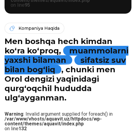
content/themes/aquavit/index.php
on line
95
Kompaniya Haqida
Men boshqa hech kimdan
ko‘ra ko‘proq,
muammolarni
yaxshi bilaman
sifatsiz suv
bilan bog‘liq
, chunki men
Orol dengizi yaqinidagi
qurg‘oqchil hududda
ulg‘ayganman.
Warning
: Invalid argument supplied for foreach() in
/var/www/vhosts/aquavit.uz/httpdocs/wp-
content/themes/aquavit/index.php
on line
132