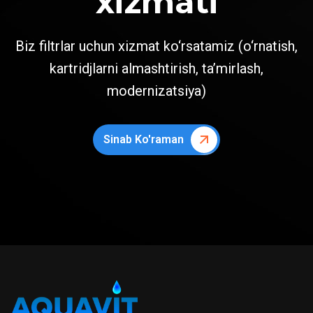
xizmati
Biz filtrlar uchun xizmat ko‘rsatamiz (o‘rnatish,
kartridjlarni almashtirish, ta’mirlash,
modernizatsiya)
Sinab Ko'raman