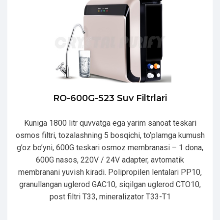
RO-600G-523 Suv Filtrlari
Kuniga 1800 litr quvvatga ega yarim sanoat teskari
osmos filtri, tozalashning 5 bosqichi, to’plamga kumush
g’oz bo’yni, 600G teskari osmoz membranasi – 1 dona,
600G nasos, 220V / 24V adapter, avtomatik
membranani yuvish kiradi. Polipropilen lentalari PP10,
granullangan uglerod GAC10, siqilgan uglerod CTO10,
post filtri T33, mineralizator T33-T1