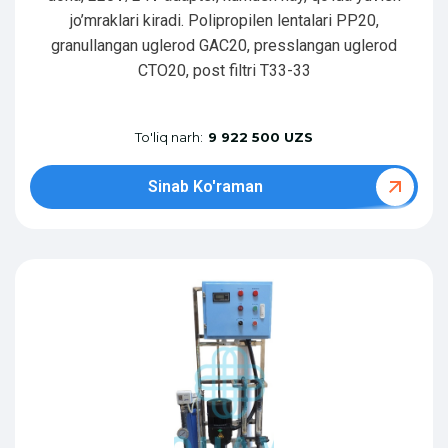
jo’mraklari kiradi. Polipropilen lentalari PP20,
granullangan uglerod GAC20, presslangan uglerod
CTO20, post filtri T33-33
To'liq narh:
9 922 500 UZS
Sinab Ko'raman