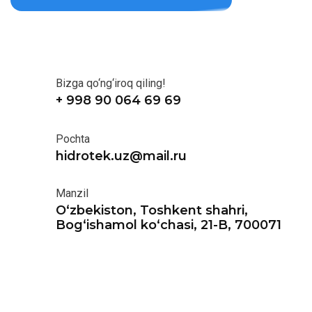
Bizga qo‘ng‘iroq qiling!
+ 998 90 064 69 69
Pochta
hidrotek.uz@mail.ru
Manzil
O‘zbekiston, Toshkent shahri,
Bog‘ishamol ko‘chasi, 21-B, 700071