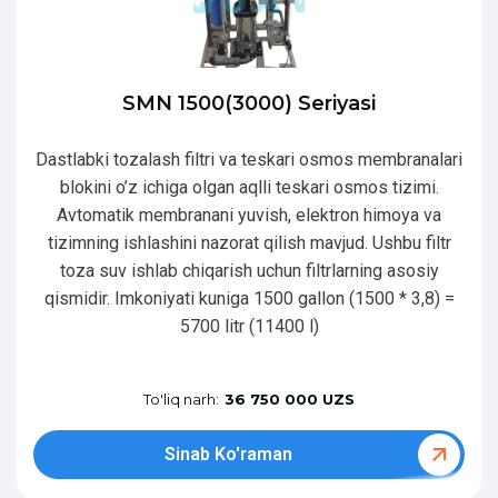
SMN 1500(3000) Seriyasi
Dastlabki tozalash filtri va teskari osmos membranalari
blokini o’z ichiga olgan aqlli teskari osmos tizimi.
Avtomatik membranani yuvish, elektron himoya va
tizimning ishlashini nazorat qilish mavjud. Ushbu filtr
toza suv ishlab chiqarish uchun filtrlarning asosiy
qismidir. Imkoniyati kuniga 1500 gallon (1500 * 3,8) =
5700 litr (11400 l)
To'liq narh:
36 750 000 UZS
Sinab Ko'raman