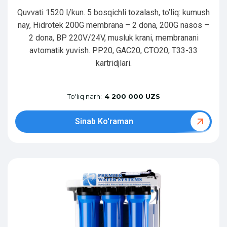
Quvvati 1520 l/kun. 5 bosqichli tozalash, to’liq: kumush
nay, Hidrotek 200G membrana – 2 dona, 200G nasos –
2 dona, BP 220V/24V, musluk krani, membranani
avtomatik yuvish. PP20, GAC20, CTO20, T33-33
kartridjlari.
To'liq narh:
4 200 000 UZS
Sinab Ko'raman