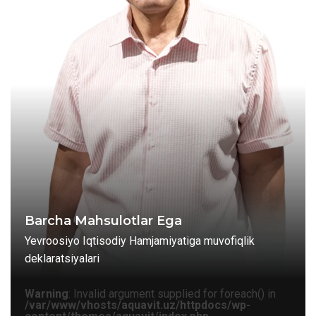
Barcha Mahsulotlar Ega
Yevroosiyo Iqtisodiy Hamjamiyatiga muvofiqlik
deklaratsiyalari
Warning
: Invalid argument supplied for foreach() in
/var/www/vhosts/aquavit.uz/httpdocs/wp-