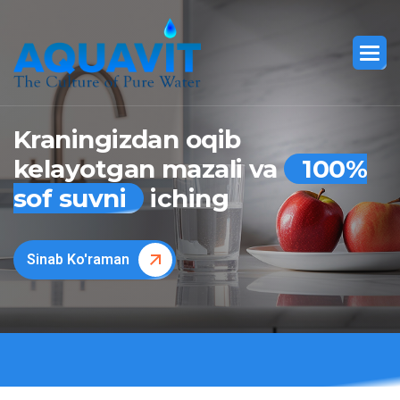
Kraningizdan oqib
kelayotgan mazali va
100%
sof suvni
iching
Sinab Ko'raman