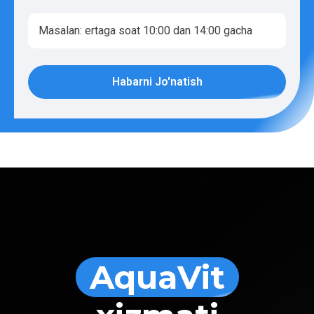
Habarni Jo'natish
AquaVit