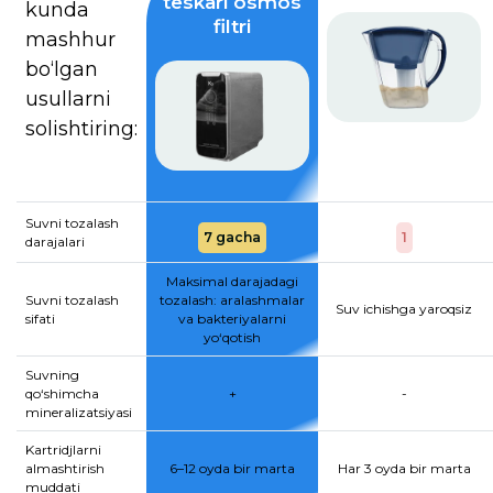
teskari osmos
kunda
filtri
mashhur
bo‘lgan
usullarni
solishtiring:
Suvni tozalash
7 gacha
1
darajalari
Maksimal darajadagi
Suvni tozalash
tozalash: aralashmalar
Suv ichishga yaroqsiz
sifati
va bakteriyalarni
yo‘qotish
Suvning
qo‘shimcha
+
-
mineralizatsiyasi
Kartridjlarni
almashtirish
6–12 oyda bir marta
Har 3 oyda bir marta
muddati