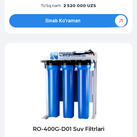
To'liq narh:
2 520 000 UZS
Sinab Ko'raman
RO-400G-D01 Suv Filtrlari