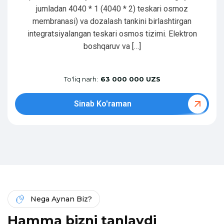
jumladan 4040 * 1 (4040 * 2) teskari osmoz
membranasi) va dozalash tankini birlashtirgan
integratsiyalangan teskari osmos tizimi. Elektron
boshqaruv va […]
To'liq narh:
63 000 000 UZS
Sinab Ko'raman
Nega Aynan Biz?
H
a
m
m
a
b
i
z
n
i
t
a
n
l
a
y
d
i