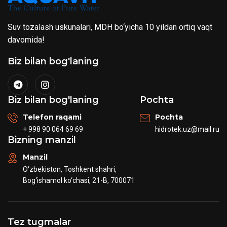
Suv tozalash uskunalari, MDH bo‘yicha 10 yildan ortiq vaqt
davomida!
Biz bilan bog'laning
Biz bilan bog'laning
Pochta
Telefon raqami
Pochta
+ 998 90 064 69 69
hidrotek.uz@mail.ru
Bizning manzil
Manzil
O‘zbekiston, Toshkent shahri,
Bog‘ishamol ko‘chasi, 21-B, 700071
Tez tugmalar