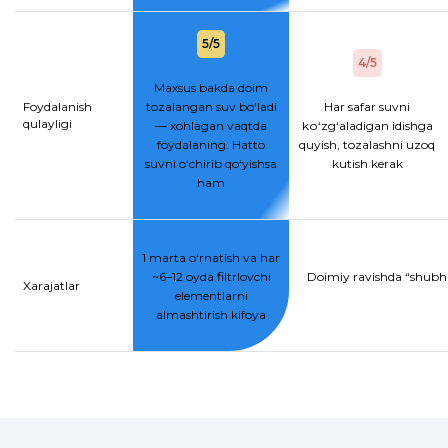
5/5
4/5
Maxsus bakda doim
Foydalanish
tozalangan suv bo‘ladi
Har safar suvni
qulayligi
— xohlagan vaqtda
kо‘zg‘aladigan idishga
foydalaning. Hatto
quyish, tozalashni uzoq
suvni o‘chirib qo‘yishsa
kutish kerak
ham
1 marta o‘rnatish va har
~6–12 oyda filtrlovchi
Doimiy ravishda “shubhal
Xarajatlar
elementlarni
almashtirish kifoya