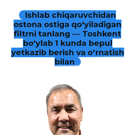
Ishlab chiqaruvchidan
ostona ostiga qo‘yiladigan
filtrni tanlang — Toshkent
bo‘ylab 1 kunda bepul
yetkazib berish va o‘rnatish
bilan