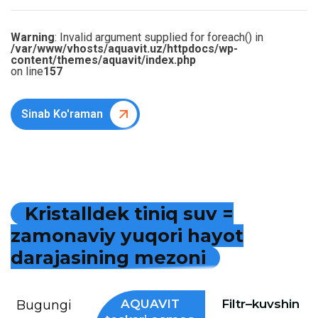
Warning
: Invalid argument supplied for foreach() in
/var/www/vhosts/aquavit.uz/httpdocs/wp-
content/themes/aquavit/index.php
on line
157
Sinab Ko'raman
K
r
i
s
t
a
l
l
d
e
k
t
i
n
i
q
s
u
v
=
z
a
m
o
n
a
v
i
y
y
u
q
o
r
i
h
a
y
o
t
d
a
r
a
j
a
s
i
n
i
n
g
m
e
z
o
n
i
AQUAVIT
Filtr–kuvshin
Bugungi