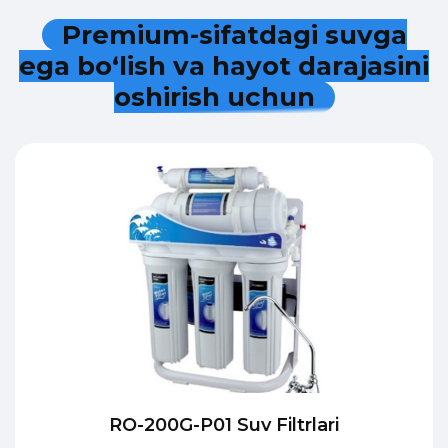
P
r
e
m
i
u
m
-
s
i
f
a
t
d
a
g
i
s
u
v
g
a
e
g
a
b
o
‘
l
i
s
h
v
a
h
a
y
o
t
d
a
r
a
j
a
s
i
n
i
o
s
h
i
r
i
s
h
u
c
h
u
n
RO-200G-P01 Suv Filtrlari