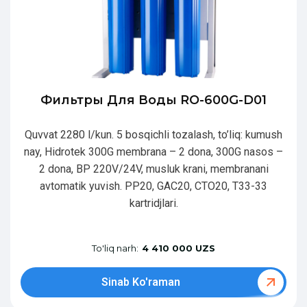
Фильтры Для Воды RO-600G-D01
Quvvat 2280 l/kun. 5 bosqichli tozalash, to’liq: kumush
nay, Hidrotek 300G membrana – 2 dona, 300G nasos –
2 dona, BP 220V/24V, musluk krani, membranani
avtomatik yuvish. PP20, GAC20, CTO20, T33-33
kartridjlari.
To'liq narh:
4 410 000 UZS
Sinab Ko'raman