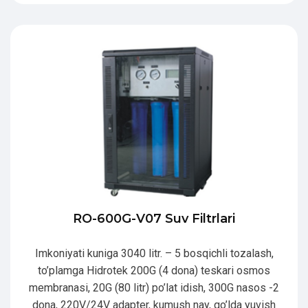
RO-600G-V07 Suv Filtrlari
Imkoniyati kuniga 3040 litr. – 5 bosqichli tozalash,
to’plamga Hidrotek 200G (4 dona) teskari osmos
membranasi, 20G (80 litr) po’lat idish, 300G nasos -2
dona, 220V/24V adapter, kumush nay, qo’lda yuvish