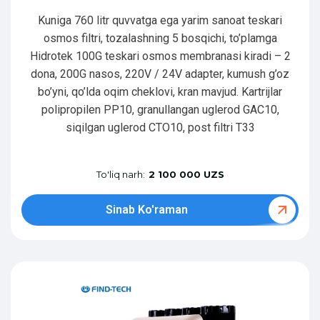
Kuniga 760 litr quvvatga ega yarim sanoat teskari
osmos filtri, tozalashning 5 bosqichi, to’plamga
Hidrotek 100G teskari osmos membranasi kiradi – 2
dona, 200G nasos, 220V / 24V adapter, kumush g’oz
bo’yni, qo’lda oqim cheklovi, kran mavjud. Kartrijlar
polipropilen PP10, granullangan uglerod GAC10,
siqilgan uglerod CTO10, post filtri T33
To'liq narh:
2 100 000 UZS
Sinab Ko'raman