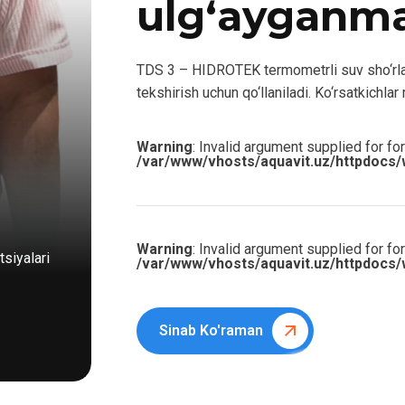
ulg‘ayganm
TDS 3 – HIDROTEK termometrli suv sho‘rlan
tekshirish uchun qo‘llaniladi. Ko‘rsatkichlar
Warning
: Invalid argument supplied for for
/var/www/vhosts/aquavit.uz/httpdocs/
Warning
: Invalid argument supplied for for
siyalari
/var/www/vhosts/aquavit.uz/httpdocs/
Sinab Ko'raman