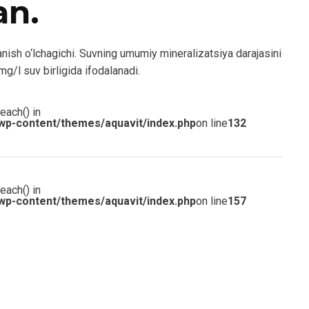
an.
ish o‘lchagichi. Suvning umumiy mineralizatsiya darajasini
 mg/l suv birligida ifodalanadi.
each() in
wp-content/themes/aquavit/index.php
on line
132
each() in
wp-content/themes/aquavit/index.php
on line
157