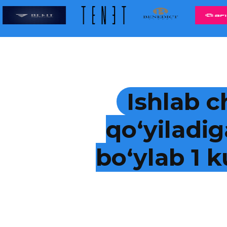
Ishlab c
qo‘yiladig
bo‘ylab 1 