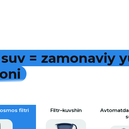
s
u
v
=
z
a
m
o
n
a
v
i
y
y
o
n
i
osmos filtri
Filtr–kuvshin
Avtomatdan
s