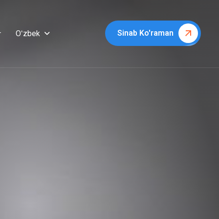
Sinab Ko'raman
Oʻzbek
r