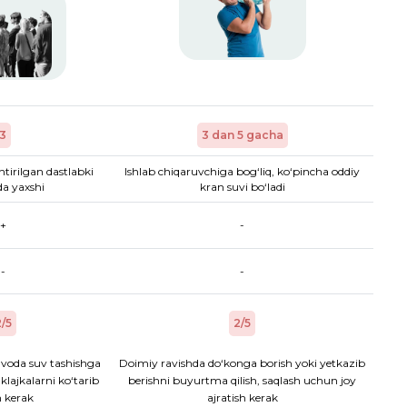
3
3 dan 5 gacha
htirilgan dastlabki
Ishlab chiqaruvchiga bog‘liq, ko‘pincha oddiy
a yaxshi
kran suvi bo‘ladi
+
-
-
-
/5
2/5
voda suv tashishga
Doimiy ravishda do‘konga borish yoki yetkazib
aklajkalarni ko‘tarib
berishni buyurtma qilish, saqlash uchun joy
h kerak
ajratish kerak