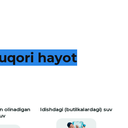
u
q
o
r
i
h
a
y
o
t
 olinadigan
Idishdagi (butilkalardagi) suv
uv