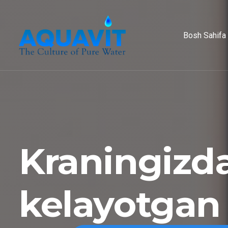
Bosh Sahifa
Kraningizd
kelayotgan