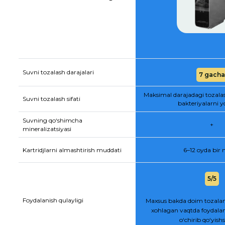
Suvni tozalash darajalari
7 gacha
Maksimal darajadagi tozala
Suvni tozalash sifati
bakteriyalarni y
Suvning qo‘shimcha
+
mineralizatsiyasi
Kartridjlarni almashtirish muddati
6–12 oyda bir
5/5
Foydalanish qulayligi
Maxsus bakda doim tozalan
xohlagan vaqtda foydalan
o‘chirib qo‘yis