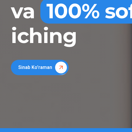
va
100% so
iching
Sinab Ko'raman