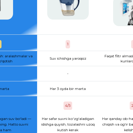
1
sh: aralashmalar va
Faqat filtr almas
Suv ichishga yaroqsiz
o‘qotish
kunlard
-
 marta
Har 3 oyda bir marta
4/5
2
gan suv bo‘ladi —
Har safar suvni kо‘zg‘aladigan
Har qanday ob-ha
ing. Hatto suvni
idishga quyish, tozalashni uzoq
chiqish va og‘ir b
hsa ham
kutish kerak
kelis