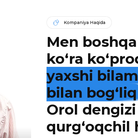
Kompaniya Haqida
Men boshqa
ko‘ra ko‘pro
yaxshi bila
bilan bog‘liq
Orol dengizi
qurg‘oqchil