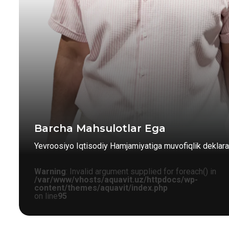
Barcha Mahsulotlar Ega
Yevroosiyo Iqtisodiy Hamjamiyatiga muvofiqlik deklarat
Warning
: Invalid argument supplied for foreach() in
/var/www/vhosts/aquavit.uz/httpdocs/wp-
content/themes/aquavit/index.php
on line
95