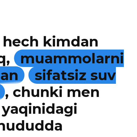
 hech kimdan
q,
muammolarni
man
sifatsiz suv
, chunki men
 yaqinidagi
 hududda