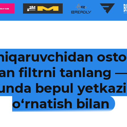
hiqaruvchidan osto
an filtrni tanlang
kunda bepul yetkazi
o‘rnatish bilan