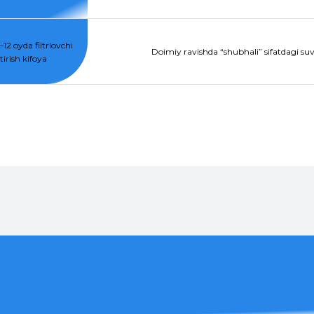
12 oyda filtrlovchi
Doimiy ravishda “shubhali” sifatdagi suvg
irish kifoya