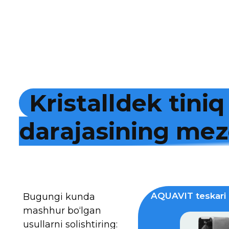
K
r
i
s
t
a
l
l
d
e
k
t
i
n
i
q
d
a
r
a
j
a
s
i
n
i
n
g
m
e
z
AQUAVIT teskari 
Bugungi kunda
mashhur bo‘lgan
usullarni solishtiring: