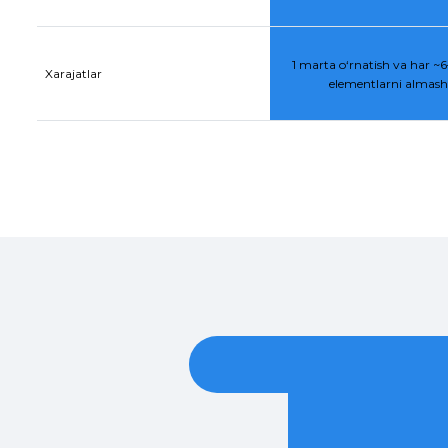
1 marta o‘rnatish va har ~6–
Xarajatlar
elementlarni almasht