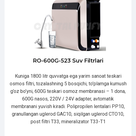
RO-600G-523 Suv Filtrlari
Kuniga 1800 litr quvvatga ega yarim sanoat teskari
osmos filtri, tozalashning 5 bosqichi, to’plamga kumush
g’oz bo’yni, 600G teskari osmoz membranasi – 1 dona,
600G nasos, 220V / 24V adapter, avtomatik
membranani yuvish kiradi. Polipropilen lentalari PP10,
granullangan uglerod GAC10, siqilgan uglerod CTO10,
post filtri T33, mineralizator T33-T1