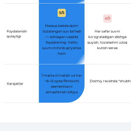
5/5
4/5
Maxsus bakda doim
Foydalanish
tozalangan suv bo‘ladi
Har safar suvni
qulayligi
— xohlagan vaqtda
kо‘zg‘aladigan idishga
foydalaning. Hatto
quyish, tozalashni uzoq
suvni o‘chirib qo‘yishsa
kutish kerak
ham
1 marta o‘rnatish va har
~6–12 oyda filtrlovchi
Doimiy ravishda “shubhal
Xarajatlar
elementlarni
almashtirish kifoya