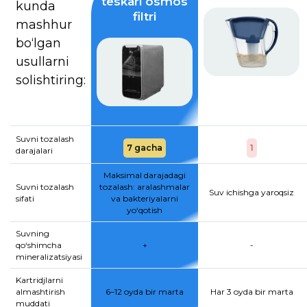
teskari osmos
kunda
filtri
mashhur
bo‘lgan
usullarni
solishtiring:
Suvni tozalash
7 gacha
1
darajalari
Maksimal darajadagi
Suvni tozalash
tozalash: aralashmalar
Suv ichishga yaroqsiz
sifati
va bakteriyalarni
yo‘qotish
Suvning
qo‘shimcha
+
-
mineralizatsiyasi
Kartridjlarni
almashtirish
6–12 oyda bir marta
Har 3 oyda bir marta
muddati