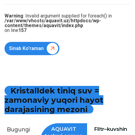
Warning
: Invalid argument supplied for foreach() in
/var/www/vhosts/aquavit.uz/httpdocs/wp-
content/themes/aquavit/index.php
on line
157
Sinab Ko'raman
K
r
i
s
t
a
l
l
d
e
k
t
i
n
i
q
s
u
v
=
z
a
m
o
n
a
v
i
y
y
u
q
o
r
i
h
a
y
o
t
d
a
r
a
j
a
s
i
n
i
n
g
m
e
z
o
n
i
AQUAVIT
Filtr–kuvshin
Bugungi