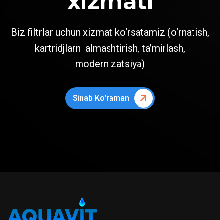
xizmati
Biz filtrlar uchun xizmat ko‘rsatamiz (o‘rnatish,
kartridjlarni almashtirish, ta’mirlash,
modernizatsiya)
Sinab Ko'raman