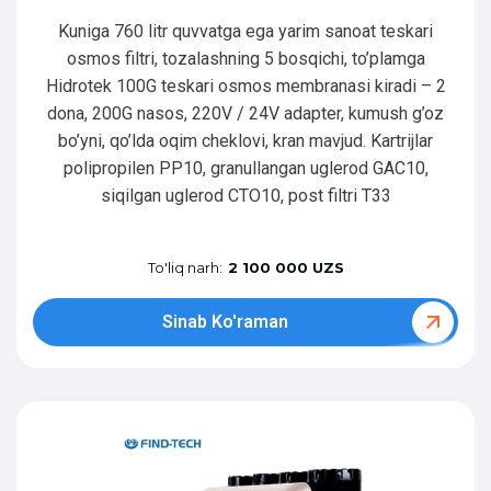
Kuniga 760 litr quvvatga ega yarim sanoat teskari
osmos filtri, tozalashning 5 bosqichi, to’plamga
Hidrotek 100G teskari osmos membranasi kiradi – 2
dona, 200G nasos, 220V / 24V adapter, kumush g’oz
bo’yni, qo’lda oqim cheklovi, kran mavjud. Kartrijlar
polipropilen PP10, granullangan uglerod GAC10,
siqilgan uglerod CTO10, post filtri T33
To'liq narh:
2 100 000 UZS
Sinab Ko'raman