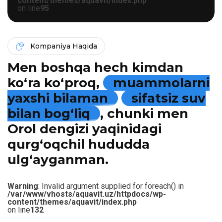
content/themes/aquavit/index.php
on line
95
Kompaniya Haqida
Men boshqa hech kimdan
ko‘ra ko‘proq,
muammolarni
yaxshi bilaman
sifatsiz suv
bilan bog‘liq
, chunki men
Orol dengizi yaqinidagi
qurg‘oqchil hududda
ulg‘ayganman.
Warning
: Invalid argument supplied for foreach() in
/var/www/vhosts/aquavit.uz/httpdocs/wp-
content/themes/aquavit/index.php
on line
132