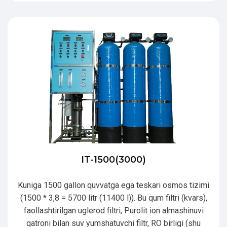
IT-1500(3000)
Kuniga 1500 gallon quvvatga ega teskari osmos tizimi
(1500 * 3,8 = 5700 litr (11400 l)). Bu qum filtri (kvars),
faollashtirilgan uglerod filtri, Purolit ion almashinuvi
qatroni bilan suv yumshatuvchi filtr, RO birligi (shu