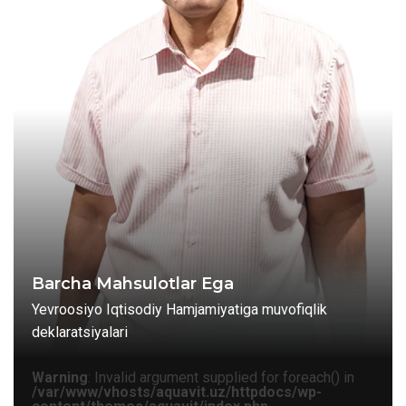
Barcha Mahsulotlar Ega
Yevroosiyo Iqtisodiy Hamjamiyatiga muvofiqlik
deklaratsiyalari
Warning
: Invalid argument supplied for foreach() in
/var/www/vhosts/aquavit.uz/httpdocs/wp-