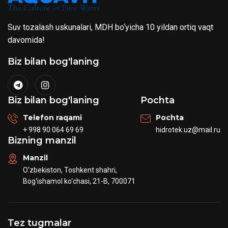
Suv tozalash uskunalari, MDH bo‘yicha 10 yildan ortiq vaqt
davomida!
Biz bilan bog'laning
Biz bilan bog'laning
Pochta
Telefon raqami
Pochta
+ 998 90 064 69 69
hidrotek.uz@mail.ru
Bizning manzil
Manzil
O‘zbekiston, Toshkent shahri,
Bog‘ishamol ko‘chasi, 21-B, 700071
Tez tugmalar