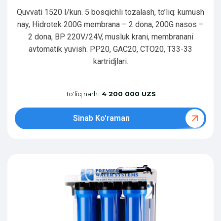
Quvvati 1520 l/kun. 5 bosqichli tozalash, to’liq: kumush
nay, Hidrotek 200G membrana – 2 dona, 200G nasos –
2 dona, BP 220V/24V, musluk krani, membranani
avtomatik yuvish. PP20, GAC20, CTO20, T33-33
kartridjlari.
To'liq narh:
4 200 000 UZS
Sinab Ko'raman