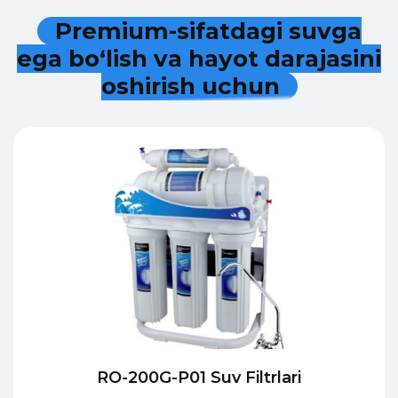
P
r
e
m
i
u
m
-
s
i
f
a
t
d
a
g
i
s
u
v
g
a
e
g
a
b
o
‘
l
i
s
h
v
a
h
a
y
o
t
d
a
r
a
j
a
s
i
n
i
o
s
h
i
r
i
s
h
u
c
h
u
n
RO-200G-P01 Suv Filtrlari