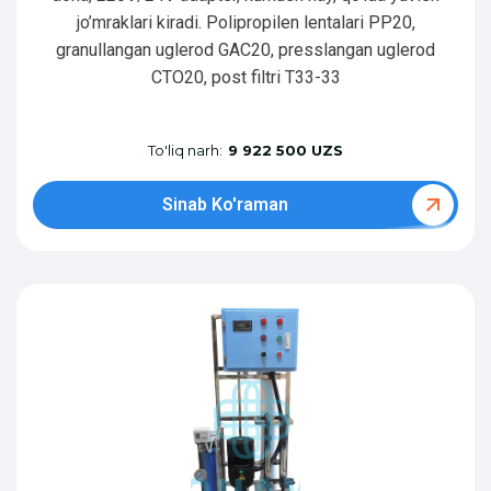
jo’mraklari kiradi. Polipropilen lentalari PP20,
granullangan uglerod GAC20, presslangan uglerod
CTO20, post filtri T33-33
To'liq narh:
9 922 500 UZS
Sinab Ko'raman