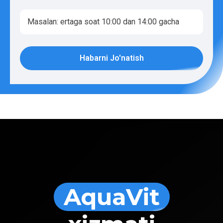
Habarni Jo'natish
AquaVit