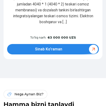
jumladan 4040 * 1 (4040 * 2) teskari osmoz
membranasi) va dozalash tankini birlashtirgan
integratsiyalangan teskari osmos tizimi. Elektron
boshqaruv va […]
To'liq narh:
63 000 000 UZS
Sinab Ko'raman
Nega Aynan Biz?
H
a
m
m
a
b
i
z
n
i
t
a
n
l
a
y
d
i