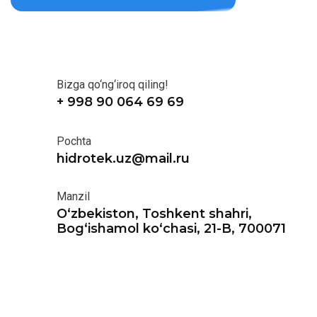
Bizga qo‘ng‘iroq qiling!
+ 998 90 064 69 69
Pochta
hidrotek.uz@mail.ru
Manzil
O‘zbekiston, Toshkent shahri,
Bog‘ishamol ko‘chasi, 21-B, 700071