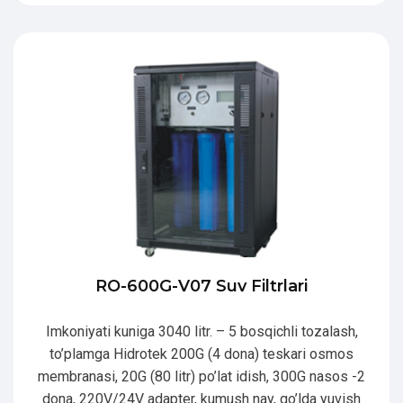
RO-600G-V07 Suv Filtrlari
Imkoniyati kuniga 3040 litr. – 5 bosqichli tozalash,
to’plamga Hidrotek 200G (4 dona) teskari osmos
membranasi, 20G (80 litr) po’lat idish, 300G nasos -2
dona, 220V/24V adapter, kumush nay, qo’lda yuvish