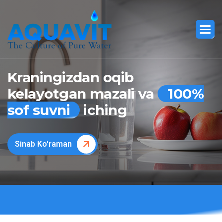
Kraningizdan oqib
kelayotgan mazali va
100%
sof suvni
iching
Sinab Ko'raman