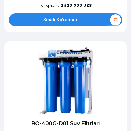
To'liq narh:
2 520 000 UZS
Sinab Ko'raman
RO-400G-D01 Suv Filtrlari