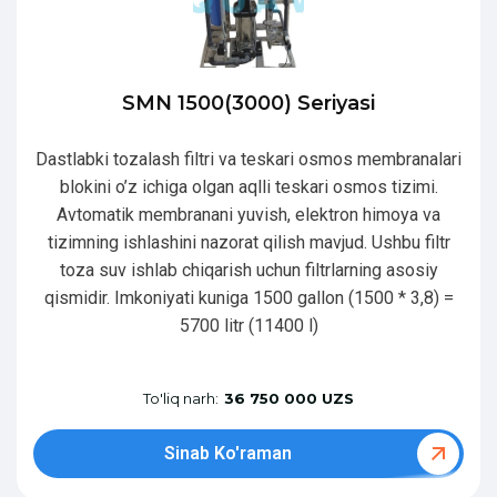
SMN 1500(3000) Seriyasi
Dastlabki tozalash filtri va teskari osmos membranalari
blokini o’z ichiga olgan aqlli teskari osmos tizimi.
Avtomatik membranani yuvish, elektron himoya va
tizimning ishlashini nazorat qilish mavjud. Ushbu filtr
toza suv ishlab chiqarish uchun filtrlarning asosiy
qismidir. Imkoniyati kuniga 1500 gallon (1500 * 3,8) =
5700 litr (11400 l)
To'liq narh:
36 750 000 UZS
Sinab Ko'raman