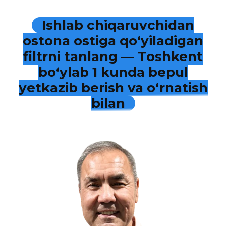
Ishlab chiqaruvchidan
ostona ostiga qo‘yiladigan
filtrni tanlang — Toshkent
bo‘ylab 1 kunda bepul
yetkazib berish va o‘rnatish
bilan