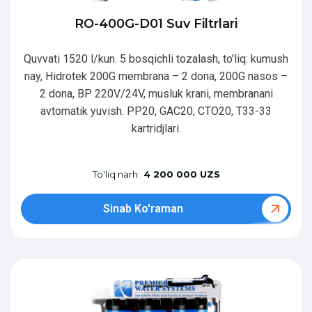
RO-400G-D01 Suv Filtrlari
Quvvati 1520 l/kun. 5 bosqichli tozalash, to’liq: kumush
nay, Hidrotek 200G membrana – 2 dona, 200G nasos –
2 dona, BP 220V/24V, musluk krani, membranani
avtomatik yuvish. PP20, GAC20, CTO20, T33-33
kartridjlari.
To'liq narh:
4 200 000 UZS
Sinab Ko'raman