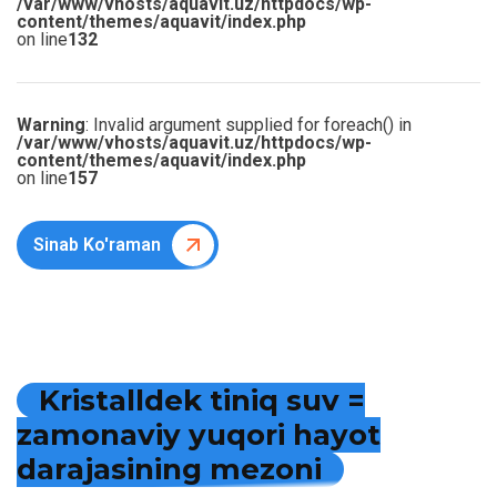
/var/www/vhosts/aquavit.uz/httpdocs/wp-
content/themes/aquavit/index.php
on line
132
Warning
: Invalid argument supplied for foreach() in
/var/www/vhosts/aquavit.uz/httpdocs/wp-
content/themes/aquavit/index.php
on line
157
Sinab Ko'raman
K
r
i
s
t
a
l
l
d
e
k
t
i
n
i
q
s
u
v
=
z
a
m
o
n
a
v
i
y
y
u
q
o
r
i
h
a
y
o
t
d
a
r
a
j
a
s
i
n
i
n
g
m
e
z
o
n
i