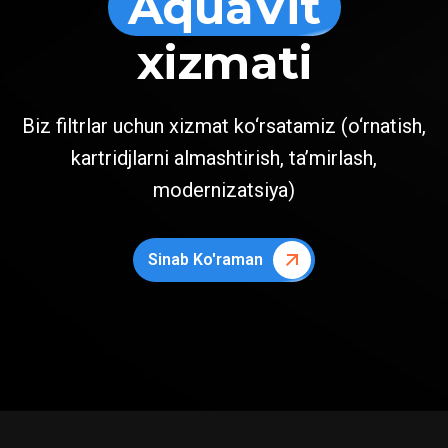
AquaVit
xizmati
Biz filtrlar uchun xizmat ko‘rsatamiz (o‘rnatish,
kartridjlarni almashtirish, ta’mirlash,
modernizatsiya)
Sinab Ko'raman