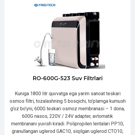
RO-600G-523 Suv Filtrlari
Kuniga 1800 litr quvvatga ega yarim sanoat teskari
osmos filtri, tozalashning 5 bosqichi, to’plamga kumush
g’oz bo’yni, 600G teskari osmoz membranasi – 1 dona,
600G nasos, 220V / 24V adapter, avtomatik
membranani yuvish kiradi. Polipropilen lentalari PP10,
granullangan uglerod GAC10, siqilgan uglerod CTO10,