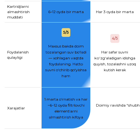
Kartridjlarni
almashtirish
6–12 oyda bir marta
Har 3 oyda bir marta
muddati
5/5
4/5
Maxsus bakda doim
Foydalanish
tozalangan suv bo‘ladi
Har safar suvni
qulayligi
— xohlagan vaqtda
kо‘zg‘aladigan idishga
foydalaning. Hatto
quyish, tozalashni uzoq
suvni o‘chirib qo‘yishsa
kutish kerak
ham
1 marta o‘rnatish va har
~6–12 oyda filtrlovchi
Doimiy ravishda “shubhal
Xarajatlar
elementlarni
almashtirish kifoya