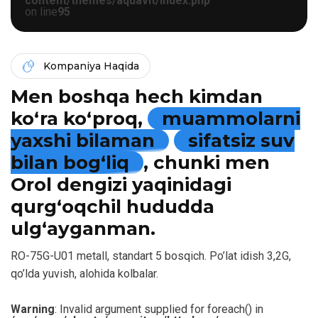
content/themes/aquavit/index.php
on line
95
Kompaniya Haqida
Men boshqa hech kimdan
ko‘ra ko‘proq,
muammolarni
yaxshi bilaman
sifatsiz suv
bilan bog‘liq
, chunki men
Orol dengizi yaqinidagi
qurg‘oqchil hududda
ulg‘ayganman.
RO-75G-U01 metall, standart 5 bosqich. Po’lat idish 3,2G,
qo’lda yuvish, alohida kolbalar.
Warning
: Invalid argument supplied for foreach() in