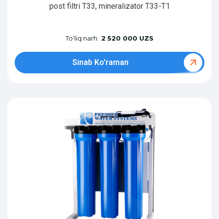
post filtri T33, mineralizator T33-T1
To'liq narh:
2 520 000 UZS
Sinab Ko'raman