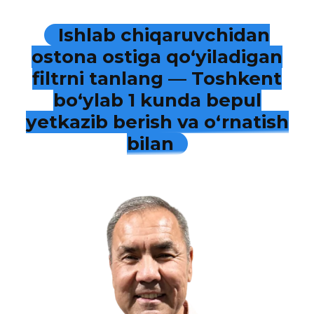
Ishlab chiqaruvchidan
ostona ostiga qo‘yiladigan
filtrni tanlang — Toshkent
bo‘ylab 1 kunda bepul
yetkazib berish va o‘rnatish
bilan