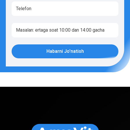
Habarni Jo'natish