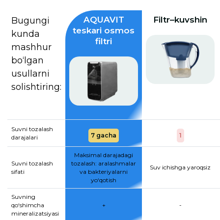
AQUAVIT
Filtr–kuvshin
Bugungi
teskari osmos
kunda
filtri
mashhur
bo‘lgan
usullarni
solishtiring:
Suvni tozalash
7 gacha
1
darajalari
Maksimal darajadagi
Suvni tozalash
tozalash: aralashmalar
Suv ichishga yaroqsiz
sifati
va bakteriyalarni
yo‘qotish
Suvning
qo‘shimcha
+
-
mineralizatsiyasi