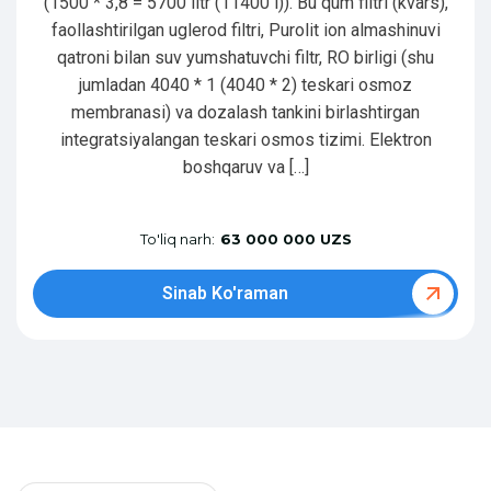
(1500 * 3,8 = 5700 litr (11400 l)). Bu qum filtri (kvars),
faollashtirilgan uglerod filtri, Purolit ion almashinuvi
qatroni bilan suv yumshatuvchi filtr, RO birligi (shu
jumladan 4040 * 1 (4040 * 2) teskari osmoz
membranasi) va dozalash tankini birlashtirgan
integratsiyalangan teskari osmos tizimi. Elektron
boshqaruv va […]
To'liq narh:
63 000 000 UZS
Sinab Ko'raman