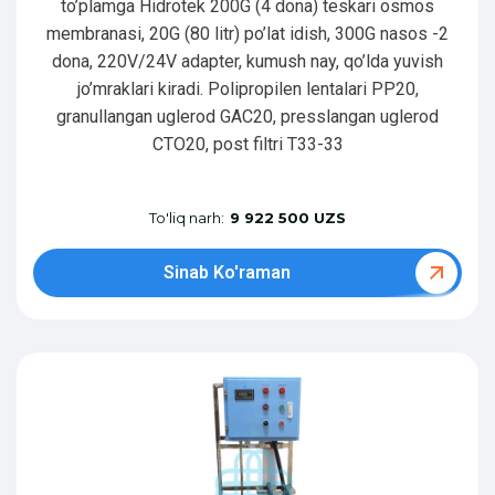
to’plamga Hidrotek 200G (4 dona) teskari osmos
membranasi, 20G (80 litr) po’lat idish, 300G nasos -2
dona, 220V/24V adapter, kumush nay, qo’lda yuvish
jo’mraklari kiradi. Polipropilen lentalari PP20,
granullangan uglerod GAC20, presslangan uglerod
CTO20, post filtri T33-33
To'liq narh:
9 922 500 UZS
Sinab Ko'raman