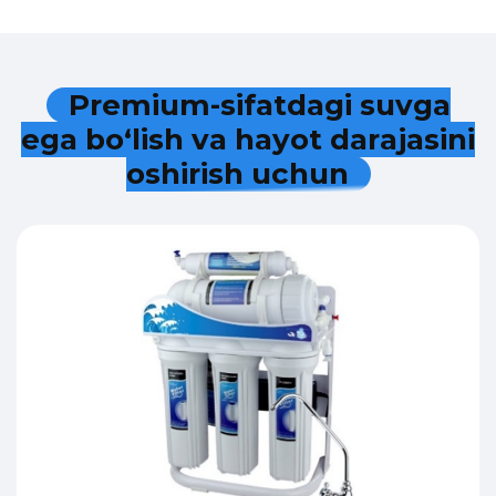
P
r
e
m
i
u
m
-
s
i
f
a
t
d
a
g
i
s
u
v
g
a
e
g
a
b
o
‘
l
i
s
h
v
a
h
a
y
o
t
d
a
r
a
j
a
s
i
n
i
o
s
h
i
r
i
s
h
u
c
h
u
n