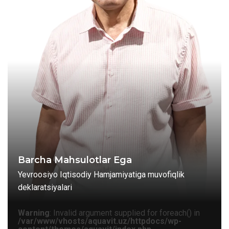
Barcha Mahsulotlar Ega
Yevroosiyo Iqtisodiy Hamjamiyatiga muvofiqlik
deklaratsiyalari
Warning
: Invalid argument supplied for foreach() in
/var/www/vhosts/aquavit.uz/httpdocs/wp-