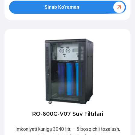
Sinab Ko'raman
RO-600G-V07 Suv Filtrlari
Imkoniyati kuniga 3040 litr. – 5 bosqichli tozalash,