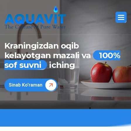
Kraningizdan oqib
kelayotgan mazali va
100%
sof suvni
iching
Sinab Ko'raman