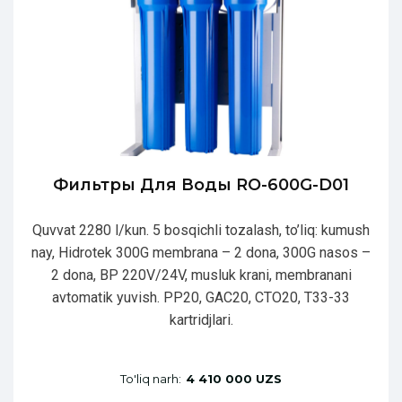
Фильтры Для Воды RO-600G-D01
Quvvat 2280 l/kun. 5 bosqichli tozalash, to’liq: kumush
nay, Hidrotek 300G membrana – 2 dona, 300G nasos –
2 dona, BP 220V/24V, musluk krani, membranani
avtomatik yuvish. PP20, GAC20, CTO20, T33-33
kartridjlari.
To'liq narh:
4 410 000 UZS