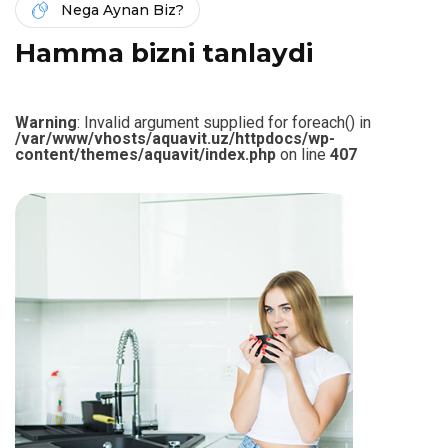
Nega Aynan Biz?
H
a
m
m
a
b
i
z
n
i
t
a
n
l
a
y
d
i
Warning
: Invalid argument supplied for foreach() in
/var/www/vhosts/aquavit.uz/httpdocs/wp-
content/themes/aquavit/index.php
on line
407