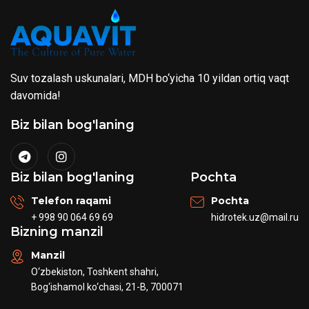
Suv tozalash uskunalari, MDH bo‘yicha 10 yildan ortiq vaqt
davomida!
Biz bilan bog'laning
Biz bilan bog'laning
Pochta
Telefon raqami
Pochta
+ 998 90 064 69 69
hidrotek.uz@mail.ru
Bizning manzil
Manzil
O‘zbekiston, Toshkent shahri,
Bog‘ishamol ko‘chasi, 21-B, 700071