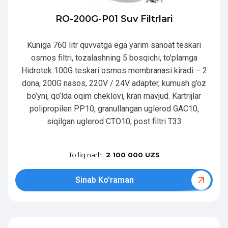
RO-200G-P01 Suv Filtrlari
Kuniga 760 litr quvvatga ega yarim sanoat teskari
osmos filtri, tozalashning 5 bosqichi, to’plamga
Hidrotek 100G teskari osmos membranasi kiradi – 2
dona, 200G nasos, 220V / 24V adapter, kumush g’oz
bo’yni, qo’lda oqim cheklovi, kran mavjud. Kartrijlar
polipropilen PP10, granullangan uglerod GAC10,
siqilgan uglerod CTO10, post filtri T33
To'liq narh:
2 100 000 UZS
Sinab Ko'raman