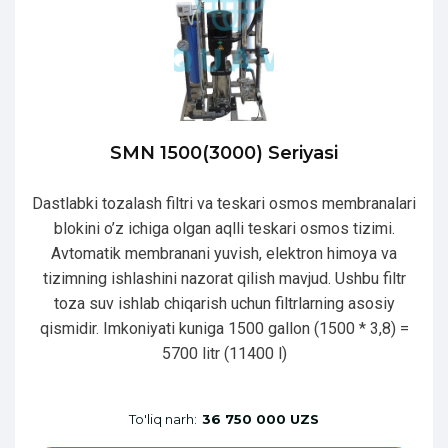
SMN 1500(3000) Seriyasi
Dastlabki tozalash filtri va teskari osmos membranalari
blokini o’z ichiga olgan aqlli teskari osmos tizimi.
Avtomatik membranani yuvish, elektron himoya va
tizimning ishlashini nazorat qilish mavjud. Ushbu filtr
toza suv ishlab chiqarish uchun filtrlarning asosiy
qismidir. Imkoniyati kuniga 1500 gallon (1500 * 3,8) =
5700 litr (11400 l)
To'liq narh:
36 750 000 UZS