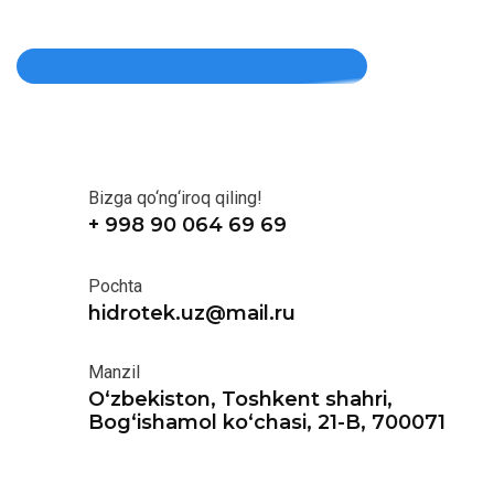
Bizga qo‘ng‘iroq qiling!
+ 998 90 064 69 69
Pochta
hidrotek.uz@mail.ru
Manzil
O‘zbekiston, Toshkent shahri,
Bog‘ishamol ko‘chasi, 21-B, 700071