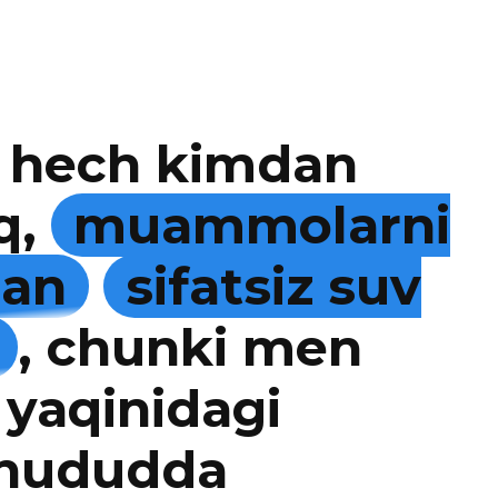
 hech kimdan
q,
muammolarni
man
sifatsiz suv
, chunki men
 yaqinidagi
 hududda