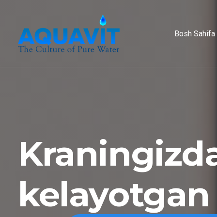
Bosh Sahifa
Kraningizd
kelayotgan