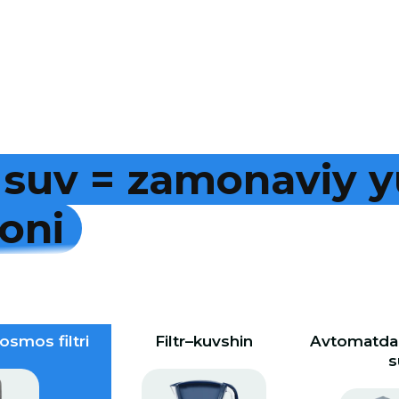
s
u
v
=
z
a
m
o
n
a
v
i
y
y
o
n
i
osmos filtri
Filtr–kuvshin
Avtomatdan
s