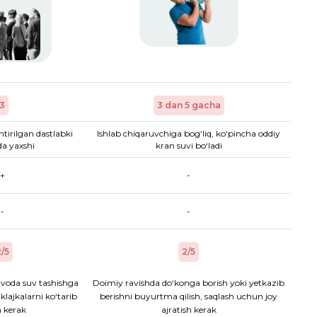
3
3 dan 5 gacha
htirilgan dastlabki
Ishlab chiqaruvchiga bog‘liq, ko‘pincha oddiy
a yaxshi
kran suvi bo‘ladi
+
-
-
-
/5
2/5
voda suv tashishga
Doimiy ravishda do‘konga borish yoki yetkazib
aklajkalarni ko‘tarib
berishni buyurtma qilish, saqlash uchun joy
h kerak
ajratish kerak