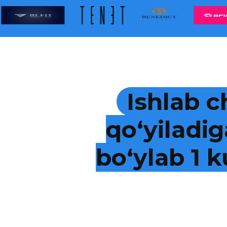
Ishlab c
qo‘yiladig
bo‘ylab 1 