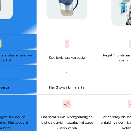
1
sh: aralashmalar va
Faqat filtr almas
Suv ichishga yaroqsiz
o‘qotish
kunlard
-
 marta
Har 3 oyda bir marta
4/5
2
gan suv bo‘ladi —
Har safar suvni kо‘zg‘aladigan
Har qanday ob-ha
ing. Hatto suvni
idishga quyish, tozalashni uzoq
chiqish va og‘ir b
hsa ham
kutish kerak
kelis