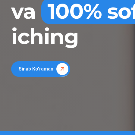
va
100% so
iching
Sinab Ko'raman