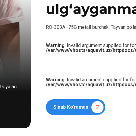
ulg‘ayganm
RO-303A -75G metall burchak, Tayvan po’lat
Warning
: Invalid argument supplied for for
/var/www/vhosts/aquavit.uz/httpdocs/
Warning
: Invalid argument supplied for for
/var/www/vhosts/aquavit.uz/httpdocs/
siyalari
Sinab Ko'raman