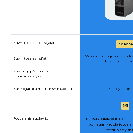
Suvni tozalash darajalari
7 gacha
Maksimal darajadagi tozala
Suvni tozalash sifati
bakteriyalarni y
Suvning qo‘shimcha
+
mineralizatsiyasi
Kartridjlarni almashtirish muddati
6–12 oyda bir
5/5
Foydalanish qulayligi
Maxsus bakda doim tozalan
xohlagan vaqtda foydalan
o‘chirib qo‘yis