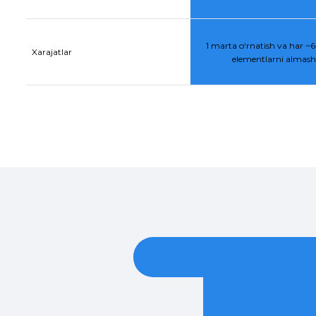
1 marta o‘rnatish va har ~6–
Xarajatlar
elementlarni almasht