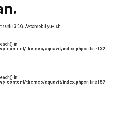
an.
 tanki 3.2G. Avtomobil yuvish.
each() in
wp-content/themes/aquavit/index.php
on line
132
each() in
wp-content/themes/aquavit/index.php
on line
157