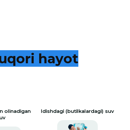
u
q
o
r
i
h
a
y
o
t
 olinadigan
Idishdagi (butilkalardagi) suv
uv