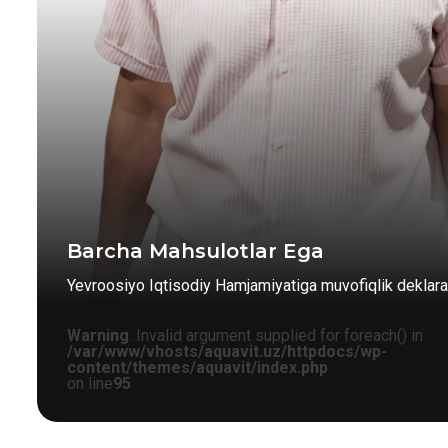
Barcha Mahsulotlar Ega
Yevroosiyo Iqtisodiy Hamjamiyatiga muvofiqlik deklarat
Warning
: Invalid argument supplied for foreach() in
/var/www/vhosts/aquavit.uz/httpdocs/wp-
content/themes/aquavit/index.php
on line
95