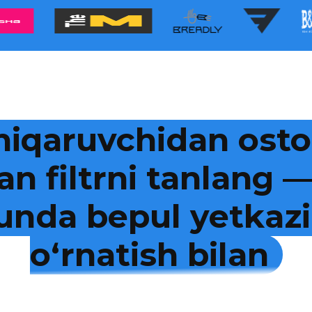
hiqaruvchidan osto
an filtrni tanlang
kunda bepul yetkazi
o‘rnatish bilan