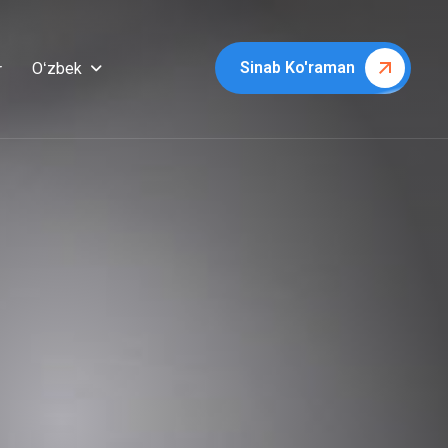
Sinab Ko'raman
Oʻzbek
r