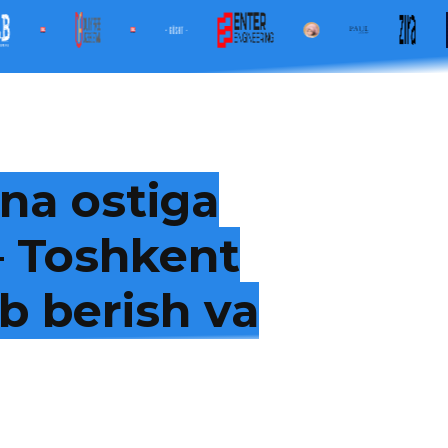
na ostiga
 — Toshkent
b berish va