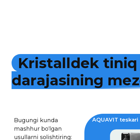
K
r
i
s
t
a
l
l
d
e
k
t
i
n
i
q
d
a
r
a
j
a
s
i
n
i
n
g
m
e
z
AQUAVIT teskari 
Bugungi kunda
mashhur bo‘lgan
usullarni solishtiring: