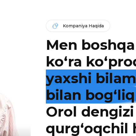
Kompaniya Haqida
Men boshqa
ko‘ra ko‘pro
yaxshi bila
bilan bog‘liq
Orol dengizi
qurg‘oqchil