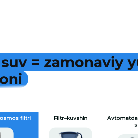
s
u
v
=
z
a
m
o
n
a
v
i
y
y
o
n
i
osmos filtri
Filtr–kuvshin
Avtomatdan
s