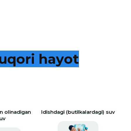
u
q
o
r
i
h
a
y
o
t
 olinadigan
Idishdagi (butilkalardagi) suv
uv