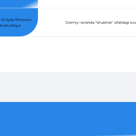
12 oyda filtrlovchi
Doimiy ravishda “shubhali” sifatdagi suvg
irish kifoya