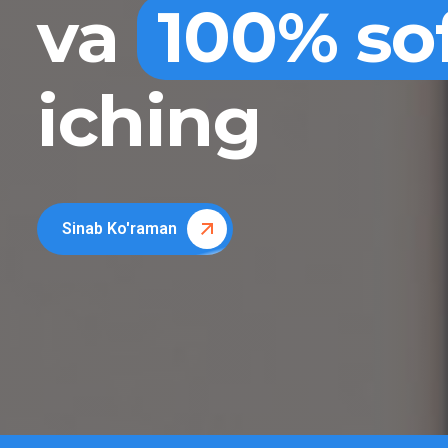
va
100% so
iching
Sinab Ko'raman