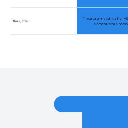
1 marta o‘rnatish va har ~6–
Xarajatlar
elementlarni almasht