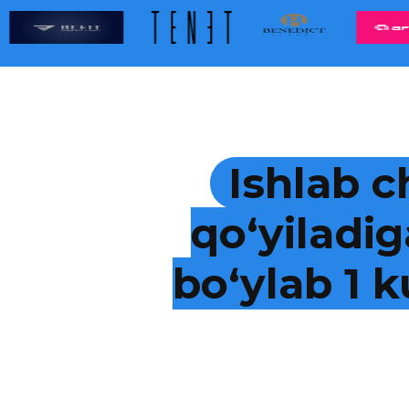
Ishlab c
qo‘yiladig
bo‘ylab 1 