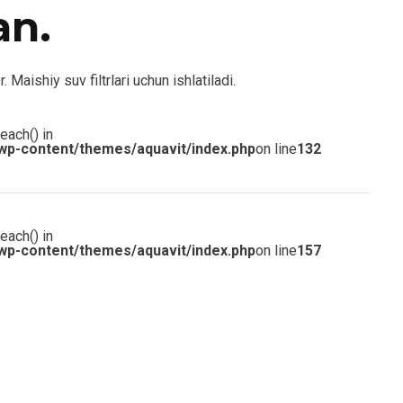
an.
Maishiy suv filtrlari uchun ishlatiladi.
each() in
wp-content/themes/aquavit/index.php
on line
132
each() in
wp-content/themes/aquavit/index.php
on line
157