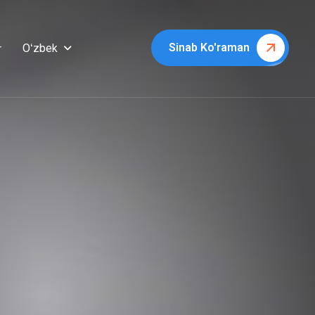
Sinab Ko'raman
Oʻzbek
r