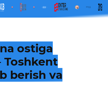
na ostiga
 — Toshkent
b berish va