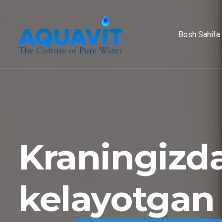
Bosh Sahifa
Kraningizd
kelayotgan