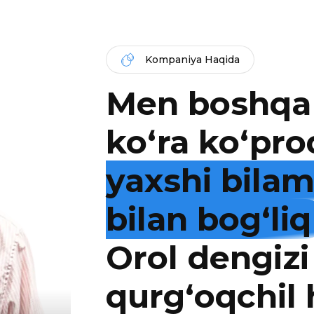
Kompaniya Haqida
Men boshqa
ko‘ra ko‘pro
yaxshi bila
bilan bog‘liq
Orol dengizi
qurg‘oqchil