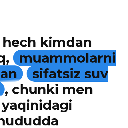
 hech kimdan
q,
muammolarni
man
sifatsiz suv
, chunki men
 yaqinidagi
 hududda