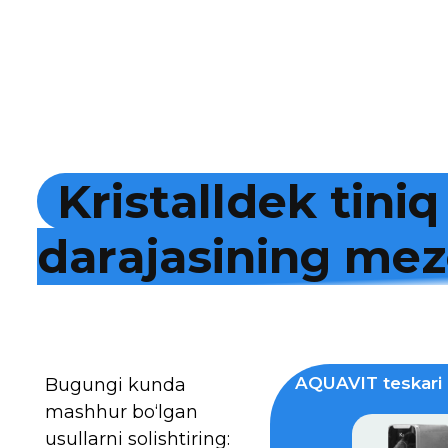
K
r
i
s
t
a
l
l
d
e
k
t
i
n
i
q
d
a
r
a
j
a
s
i
n
i
n
g
m
e
z
AQUAVIT teskari 
Bugungi kunda
mashhur bo‘lgan
usullarni solishtiring: