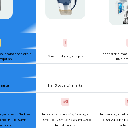
1
sh: aralashmalar va
Faqat filtr almas
Suv ichishga yaroqsiz
o‘qotish
kunlard
-
 marta
Har 3 oyda bir marta
4/5
2
gan suv bo‘ladi —
Har safar suvni kо‘zg‘aladigan
Har qanday ob-ha
ing. Hatto suvni
idishga quyish, tozalashni uzoq
chiqish va og‘ir b
hsa ham
kutish kerak
kelis