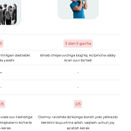
3
3 dan 5 gacha
htirilgan dastlabki
Ishlab chiqaruvchiga bog‘liq, ko‘pincha oddiy
a yaxshi
kran suvi bo‘ladi
+
-
-
-
/5
2/5
voda suv tashishga
Doimiy ravishda do‘konga borish yoki yetkazib
aklajkalarni ko‘tarib
berishni buyurtma qilish, saqlash uchun joy
h kerak
ajratish kerak