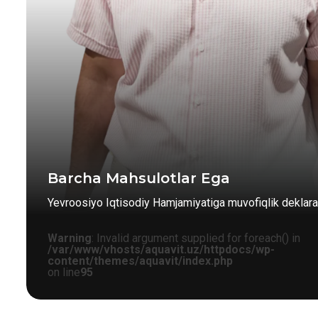
Barcha Mahsulotlar Ega
Yevroosiyo Iqtisodiy Hamjamiyatiga muvofiqlik deklarat
Warning
: Invalid argument supplied for foreach() in
/var/www/vhosts/aquavit.uz/httpdocs/wp-
content/themes/aquavit/index.php
on line
95