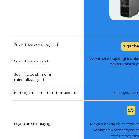
Suvni tozalash darajalari
7 gacha
Maksimal darajadagi tozala
Suvni tozalash sifati
bakteriyalarni y
Suvning qo‘shimcha
+
mineralizatsiyasi
Kartridjlarni almashtirish muddati
6–12 oyda bir
5/5
Foydalanish qulayligi
Maxsus bakda doim tozalan
xohlagan vaqtda foydalan
o‘chirib qo‘yis