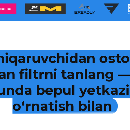
hiqaruvchidan osto
an filtrni tanlang
kunda bepul yetkazi
o‘rnatish bilan