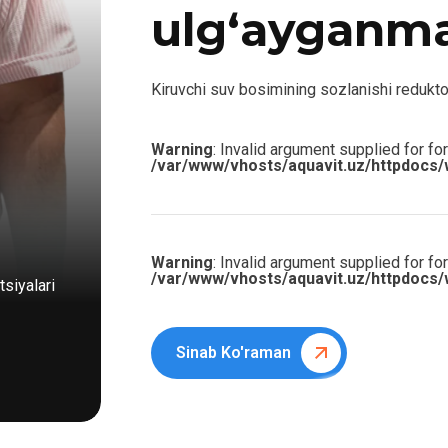
ulg‘ayganm
Kiruvchi suv bosimining sozlanishi reduktor. 
Warning
: Invalid argument supplied for for
/var/www/vhosts/aquavit.uz/httpdocs/
Warning
: Invalid argument supplied for for
/var/www/vhosts/aquavit.uz/httpdocs/
siyalari
Sinab Ko'raman