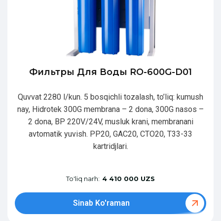
Фильтры Для Воды RO-600G-D01
Quvvat 2280 l/kun. 5 bosqichli tozalash, to’liq: kumush
nay, Hidrotek 300G membrana – 2 dona, 300G nasos –
2 dona, BP 220V/24V, musluk krani, membranani
avtomatik yuvish. PP20, GAC20, CTO20, T33-33
kartridjlari.
To'liq narh:
4 410 000 UZS
Sinab Ko'raman