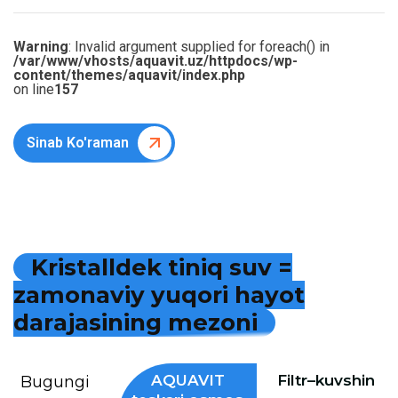
Warning
: Invalid argument supplied for foreach() in
/var/www/vhosts/aquavit.uz/httpdocs/wp-
content/themes/aquavit/index.php
on line
157
Sinab Ko'raman
K
r
i
s
t
a
l
l
d
e
k
t
i
n
i
q
s
u
v
=
z
a
m
o
n
a
v
i
y
y
u
q
o
r
i
h
a
y
o
t
d
a
r
a
j
a
s
i
n
i
n
g
m
e
z
o
n
i
AQUAVIT
Filtr–kuvshin
Bugungi