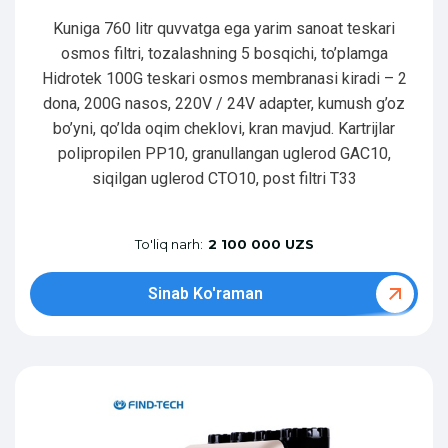
Kuniga 760 litr quvvatga ega yarim sanoat teskari
osmos filtri, tozalashning 5 bosqichi, to’plamga
Hidrotek 100G teskari osmos membranasi kiradi – 2
dona, 200G nasos, 220V / 24V adapter, kumush g’oz
bo’yni, qo’lda oqim cheklovi, kran mavjud. Kartrijlar
polipropilen PP10, granullangan uglerod GAC10,
siqilgan uglerod CTO10, post filtri T33
To'liq narh:
2 100 000 UZS
Sinab Ko'raman