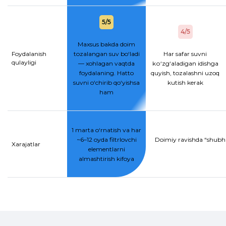
5/5
4/5
Maxsus bakda doim
Foydalanish
tozalangan suv bo‘ladi
Har safar suvni
qulayligi
— xohlagan vaqtda
kо‘zg‘aladigan idishga
foydalaning. Hatto
quyish, tozalashni uzoq
suvni o‘chirib qo‘yishsa
kutish kerak
ham
1 marta o‘rnatish va har
~6–12 oyda filtrlovchi
Doimiy ravishda “shubhal
Xarajatlar
elementlarni
almashtirish kifoya