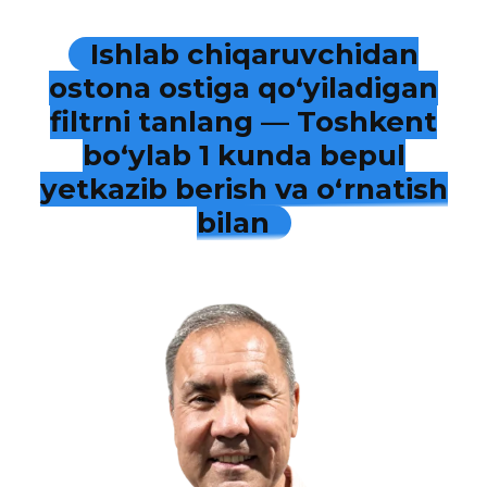
Ishlab chiqaruvchidan
ostona ostiga qo‘yiladigan
filtrni tanlang — Toshkent
bo‘ylab 1 kunda bepul
yetkazib berish va o‘rnatish
bilan