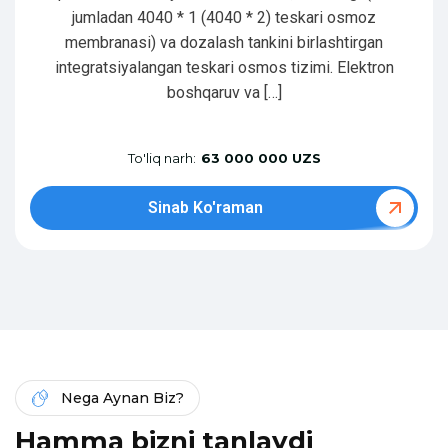
jumladan 4040 * 1 (4040 * 2) teskari osmoz
membranasi) va dozalash tankini birlashtirgan
integratsiyalangan teskari osmos tizimi. Elektron
boshqaruv va […]
To'liq narh:
63 000 000 UZS
Sinab Ko'raman
Nega Aynan Biz?
H
a
m
m
a
b
i
z
n
i
t
a
n
l
a
y
d
i