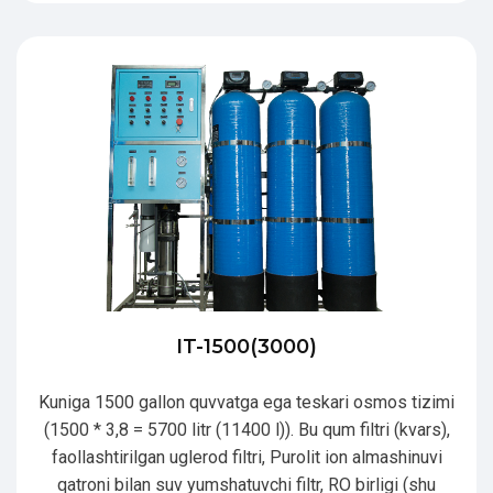
IT-1500(3000)
Kuniga 1500 gallon quvvatga ega teskari osmos tizimi
(1500 * 3,8 = 5700 litr (11400 l)). Bu qum filtri (kvars),
faollashtirilgan uglerod filtri, Purolit ion almashinuvi
qatroni bilan suv yumshatuvchi filtr, RO birligi (shu