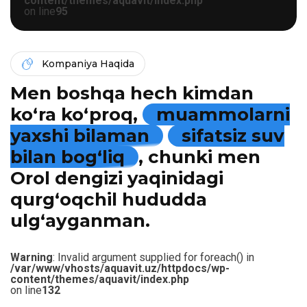
content/themes/aquavit/index.php
on line
95
Kompaniya Haqida
Men boshqa hech kimdan
ko‘ra ko‘proq,
muammolarni
yaxshi bilaman
sifatsiz suv
bilan bog‘liq
, chunki men
Orol dengizi yaqinidagi
qurg‘oqchil hududda
ulg‘ayganman.
Warning
: Invalid argument supplied for foreach() in
/var/www/vhosts/aquavit.uz/httpdocs/wp-
content/themes/aquavit/index.php
on line
132