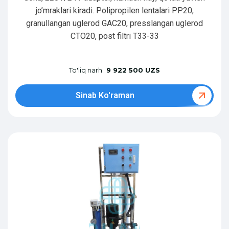
jo’mraklari kiradi. Polipropilen lentalari PP20,
granullangan uglerod GAC20, presslangan uglerod
CTO20, post filtri T33-33
To'liq narh:
9 922 500 UZS
Sinab Ko'raman