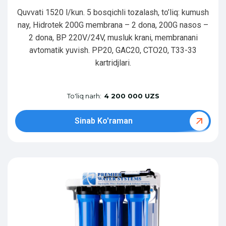
Quvvati 1520 l/kun. 5 bosqichli tozalash, to’liq: kumush
nay, Hidrotek 200G membrana – 2 dona, 200G nasos –
2 dona, BP 220V/24V, musluk krani, membranani
avtomatik yuvish. PP20, GAC20, CTO20, T33-33
kartridjlari.
To'liq narh:
4 200 000 UZS
Sinab Ko'raman