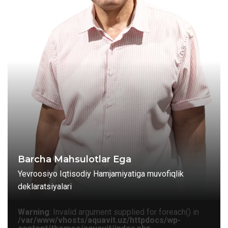
Barcha Mahsulotlar Ega
Yevroosiyo Iqtisodiy Hamjamiyatiga muvofiqlik
deklaratsiyalari
Warning
: Invalid argument supplied for foreach() in
/var/www/vhosts/aquavit.uz/httpdocs/wp-