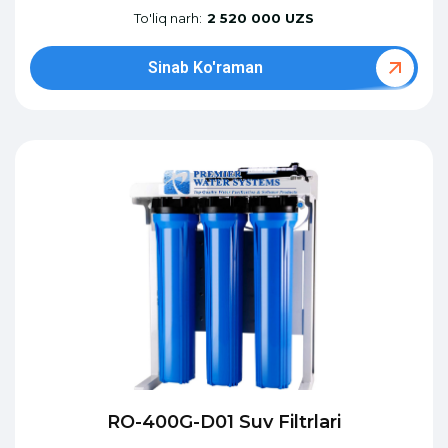
To'liq narh:
2 520 000 UZS
Sinab Ko'raman
RO-400G-D01 Suv Filtrlari