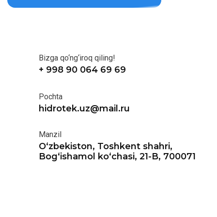
Bizga qo‘ng‘iroq qiling!
+ 998 90 064 69 69
Pochta
hidrotek.uz@mail.ru
Manzil
O‘zbekiston, Toshkent shahri,
Bog‘ishamol ko‘chasi, 21-B, 700071