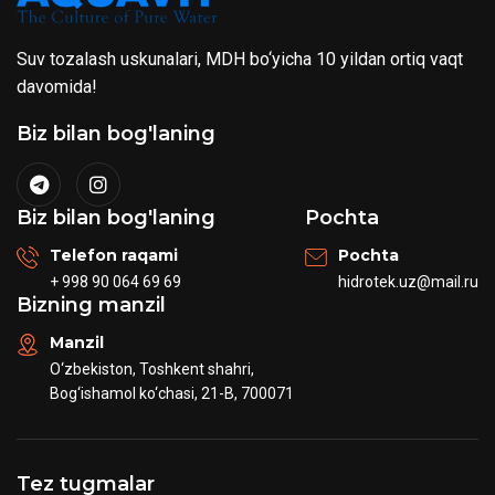
Suv tozalash uskunalari, MDH bo‘yicha 10 yildan ortiq vaqt
davomida!
Biz bilan bog'laning
Biz bilan bog'laning
Pochta
Telefon raqami
Pochta
+ 998 90 064 69 69
hidrotek.uz@mail.ru
Bizning manzil
Manzil
O‘zbekiston, Toshkent shahri,
Bog‘ishamol ko‘chasi, 21-B, 700071
Tez tugmalar