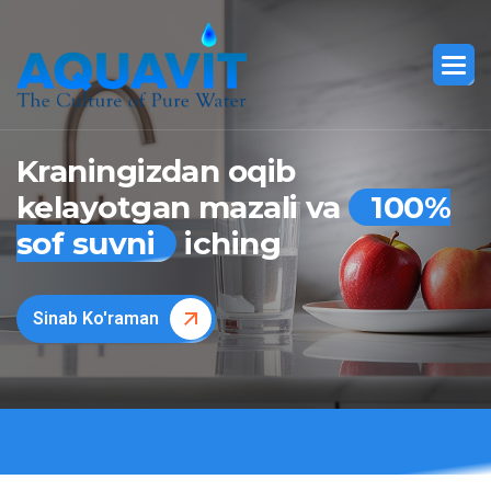
Kraningizdan oqib
kelayotgan mazali va
100%
sof suvni
iching
Sinab Ko'raman