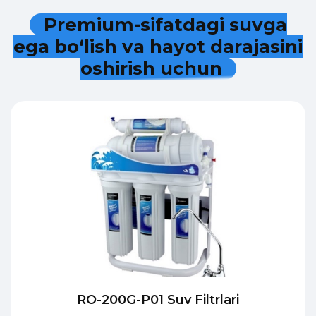
P
r
e
m
i
u
m
-
s
i
f
a
t
d
a
g
i
s
u
v
g
a
e
g
a
b
o
‘
l
i
s
h
v
a
h
a
y
o
t
d
a
r
a
j
a
s
i
n
i
o
s
h
i
r
i
s
h
u
c
h
u
n
RO-200G-P01 Suv Filtrlari