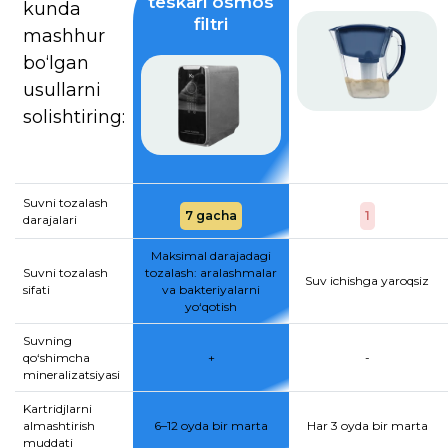
teskari osmos
kunda
filtri
mashhur
bo‘lgan
usullarni
solishtiring:
Suvni tozalash
7 gacha
1
darajalari
Maksimal darajadagi
Suvni tozalash
tozalash: aralashmalar
Suv ichishga yaroqsiz
sifati
va bakteriyalarni
yo‘qotish
Suvning
qo‘shimcha
+
-
mineralizatsiyasi
Kartridjlarni
almashtirish
6–12 oyda bir marta
Har 3 oyda bir marta
muddati