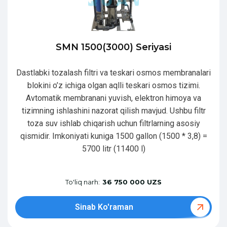
SMN 1500(3000) Seriyasi
Dastlabki tozalash filtri va teskari osmos membranalari
blokini o’z ichiga olgan aqlli teskari osmos tizimi.
Avtomatik membranani yuvish, elektron himoya va
tizimning ishlashini nazorat qilish mavjud. Ushbu filtr
toza suv ishlab chiqarish uchun filtrlarning asosiy
qismidir. Imkoniyati kuniga 1500 gallon (1500 * 3,8) =
5700 litr (11400 l)
To'liq narh:
36 750 000 UZS
Sinab Ko'raman