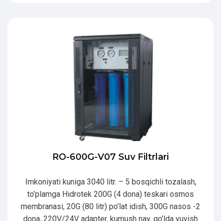
RO-600G-V07 Suv Filtrlari
Imkoniyati kuniga 3040 litr. – 5 bosqichli tozalash,
to’plamga Hidrotek 200G (4 dona) teskari osmos
membranasi, 20G (80 litr) po’lat idish, 300G nasos -2
dona, 220V/24V adapter, kumush nay, qo’lda yuvish