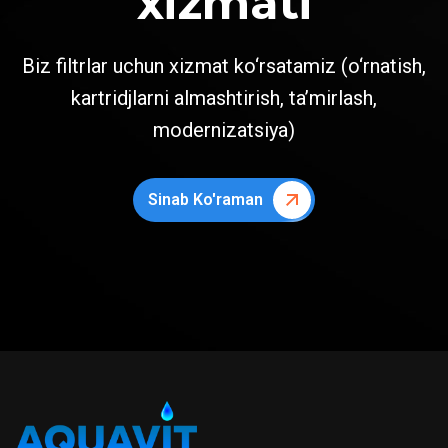
xizmati
Biz filtrlar uchun xizmat ko‘rsatamiz (o‘rnatish,
kartridjlarni almashtirish, ta’mirlash,
modernizatsiya)
Sinab Ko'raman