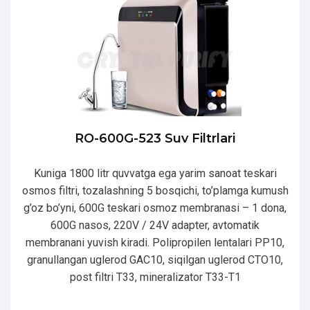
RO-600G-523 Suv Filtrlari
Kuniga 1800 litr quvvatga ega yarim sanoat teskari
osmos filtri, tozalashning 5 bosqichi, to’plamga kumush
g’oz bo’yni, 600G teskari osmoz membranasi – 1 dona,
600G nasos, 220V / 24V adapter, avtomatik
membranani yuvish kiradi. Polipropilen lentalari PP10,
granullangan uglerod GAC10, siqilgan uglerod CTO10,
post filtri T33, mineralizator T33-T1