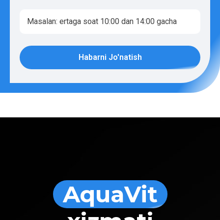
Habarni Jo'natish
AquaVit