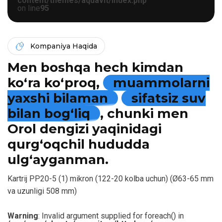
content/themes/aquavit/index.php
on line
95
Kompaniya Haqida
Men boshqa hech kimdan
ko‘ra ko‘proq,
muammolarni
yaxshi bilaman
sifatsiz suv
bilan bog‘liq
, chunki men
Orol dengizi yaqinidagi
qurg‘oqchil hududda
ulg‘ayganman.
Kartrij PP20-5 (1) mikron (122-20 kolba uchun) (Ø63-65 mm
va uzunligi 508 mm)
Warning
: Invalid argument supplied for foreach() in