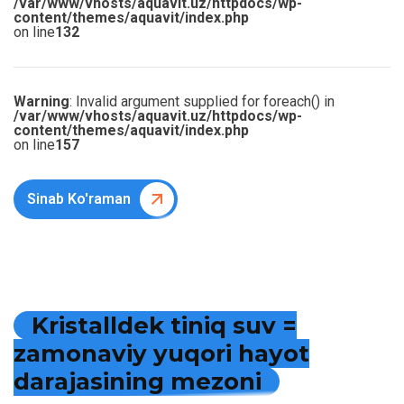
/var/www/vhosts/aquavit.uz/httpdocs/wp-
content/themes/aquavit/index.php
on line
132
Warning
: Invalid argument supplied for foreach() in
/var/www/vhosts/aquavit.uz/httpdocs/wp-
content/themes/aquavit/index.php
on line
157
Sinab Ko'raman
K
r
i
s
t
a
l
l
d
e
k
t
i
n
i
q
s
u
v
=
z
a
m
o
n
a
v
i
y
y
u
q
o
r
i
h
a
y
o
t
d
a
r
a
j
a
s
i
n
i
n
g
m
e
z
o
n
i