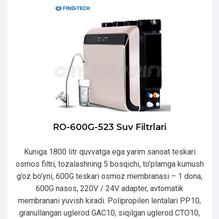
RO-600G-523 Suv Filtrlari
Kuniga 1800 litr quvvatga ega yarim sanoat teskari
osmos filtri, tozalashning 5 bosqichi, to’plamga kumush
g’oz bo’yni, 600G teskari osmoz membranasi – 1 dona,
600G nasos, 220V / 24V adapter, avtomatik
membranani yuvish kiradi. Polipropilen lentalari PP10,
granullangan uglerod GAC10, siqilgan uglerod CTO10,