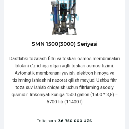
SMN 1500(3000) Seriyasi
Dastlabki tozalash filtri va teskari osmos membranalari
blokini o’z ichiga olgan aqlli teskari osmos tizimi.
Avtomatik membranani yuvish, elektron himoya va
tizimning ishlashini nazorat qilish mavjud. Ushbu filtr
toza suv ishlab chiqarish uchun filtrlarning asosiy
qismidir. Imkoniyati kuniga 1500 gallon (1500 * 3,8) =
5700 litr (11400 l)
To'liq narh:
36 750 000 UZS