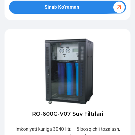
Sinab Ko'raman
RO-600G-V07 Suv Filtrlari
Imkoniyati kuniga 3040 litr. – 5 bosqichli tozalash,