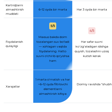
Kartridjlarni
almashtirish
6–12 oyda bir marta
Har 3 oyda bir marta
muddati
5/5
4/5
Maxsus bakda doim
Foydalanish
tozalangan suv bo‘ladi
Har safar suvni
qulayligi
— xohlagan vaqtda
kо‘zg‘aladigan idishga
foydalaning. Hatto
quyish, tozalashni uzoq
suvni o‘chirib qo‘yishsa
kutish kerak
ham
1 marta o‘rnatish va har
~6–12 oyda filtrlovchi
Doimiy ravishda “shubhal
Xarajatlar
elementlarni
almashtirish kifoya