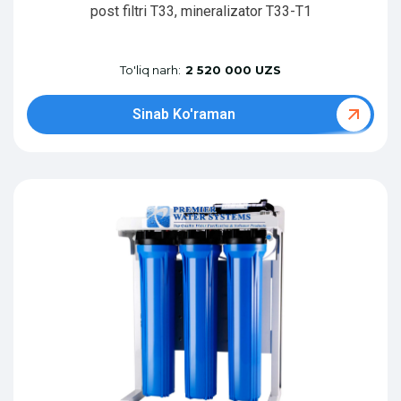
post filtri T33, mineralizator T33-T1
To'liq narh:
2 520 000 UZS
Sinab Ko'raman