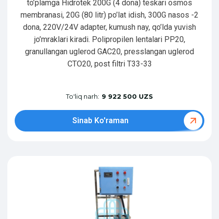
to’plamga Hidrotek 200G (4 dona) teskari osmos
membranasi, 20G (80 litr) po’lat idish, 300G nasos -2
dona, 220V/24V adapter, kumush nay, qo’lda yuvish
jo’mraklari kiradi. Polipropilen lentalari PP20,
granullangan uglerod GAC20, presslangan uglerod
CTO20, post filtri T33-33
To'liq narh:
9 922 500 UZS
Sinab Ko'raman