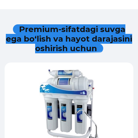
P
r
e
m
i
u
m
-
s
i
f
a
t
d
a
g
i
s
u
v
g
a
e
g
a
b
o
‘
l
i
s
h
v
a
h
a
y
o
t
d
a
r
a
j
a
s
i
n
i
o
s
h
i
r
i
s
h
u
c
h
u
n