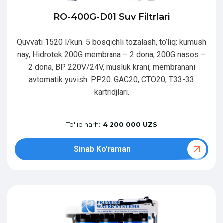
RO-400G-D01 Suv Filtrlari
Quvvati 1520 l/kun. 5 bosqichli tozalash, to’liq: kumush
nay, Hidrotek 200G membrana – 2 dona, 200G nasos –
2 dona, BP 220V/24V, musluk krani, membranani
avtomatik yuvish. PP20, GAC20, CTO20, T33-33
kartridjlari.
To'liq narh:
4 200 000 UZS
Sinab Ko'raman