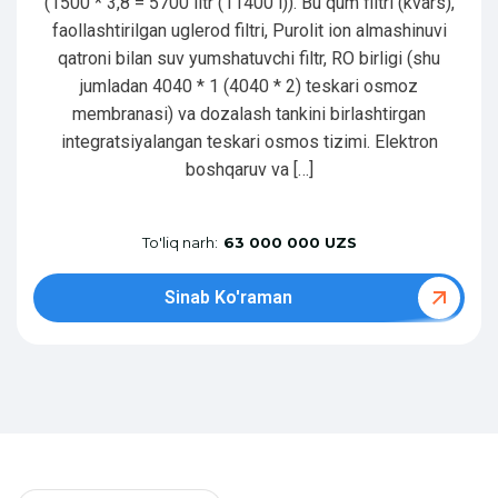
(1500 * 3,8 = 5700 litr (11400 l)). Bu qum filtri (kvars),
faollashtirilgan uglerod filtri, Purolit ion almashinuvi
qatroni bilan suv yumshatuvchi filtr, RO birligi (shu
jumladan 4040 * 1 (4040 * 2) teskari osmoz
membranasi) va dozalash tankini birlashtirgan
integratsiyalangan teskari osmos tizimi. Elektron
boshqaruv va […]
To'liq narh:
63 000 000 UZS
Sinab Ko'raman