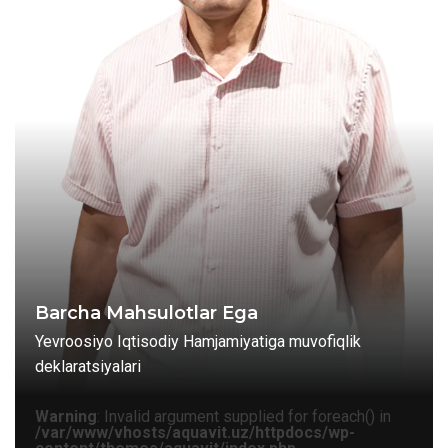
Barcha Mahsulotlar Ega
Yevroosiyo Iqtisodiy Hamjamiyatiga muvofiqlik
deklaratsiyalari
Warning
: Invalid argument supplied for foreach() in
/var/www/vhosts/aquavit.uz/httpdocs/wp-