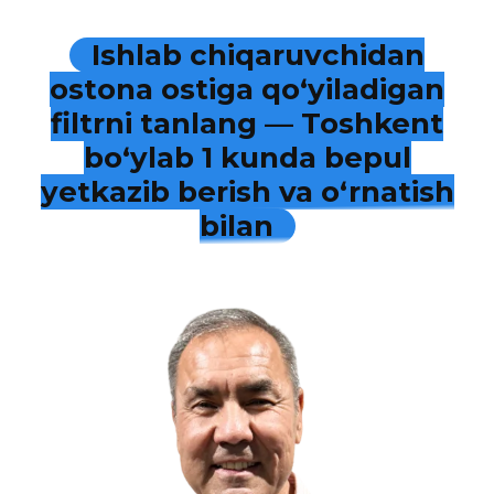
Ishlab chiqaruvchidan
ostona ostiga qo‘yiladigan
filtrni tanlang — Toshkent
bo‘ylab 1 kunda bepul
yetkazib berish va o‘rnatish
bilan