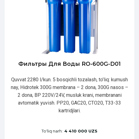
Фильтры Для Воды RO-600G-D01
Quvvat 2280 l/kun. 5 bosqichli tozalash, to’liq: kumush
nay, Hidrotek 300G membrana – 2 dona, 300G nasos –
2 dona, BP 220V/24V, musluk krani, membranani
avtomatik yuvish. PP20, GAC20, CTO20, T33-33
kartridjlari.
To'liq narh:
4 410 000 UZS