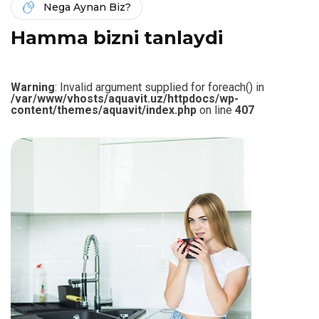
Nega Aynan Biz?
H
a
m
m
a
b
i
z
n
i
t
a
n
l
a
y
d
i
Warning
: Invalid argument supplied for foreach() in
/var/www/vhosts/aquavit.uz/httpdocs/wp-
content/themes/aquavit/index.php
on line
407