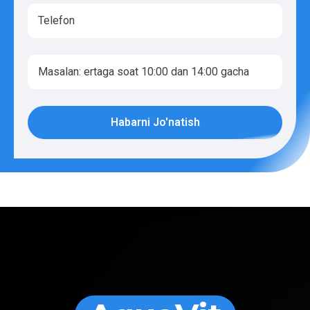
Habarni Jo'natish