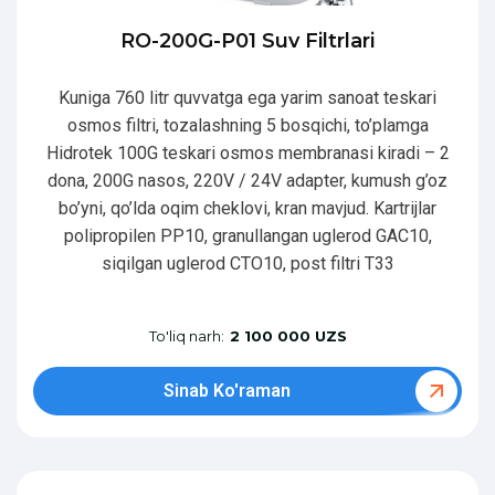
RO-200G-P01 Suv Filtrlari
Kuniga 760 litr quvvatga ega yarim sanoat teskari
osmos filtri, tozalashning 5 bosqichi, to’plamga
Hidrotek 100G teskari osmos membranasi kiradi – 2
dona, 200G nasos, 220V / 24V adapter, kumush g’oz
bo’yni, qo’lda oqim cheklovi, kran mavjud. Kartrijlar
polipropilen PP10, granullangan uglerod GAC10,
siqilgan uglerod CTO10, post filtri T33
To'liq narh:
2 100 000 UZS
Sinab Ko'raman