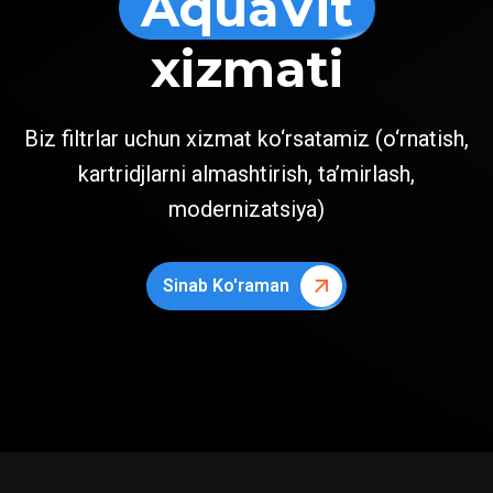
AquaVit
xizmati
Biz filtrlar uchun xizmat ko‘rsatamiz (o‘rnatish,
kartridjlarni almashtirish, ta’mirlash,
modernizatsiya)
Sinab Ko'raman