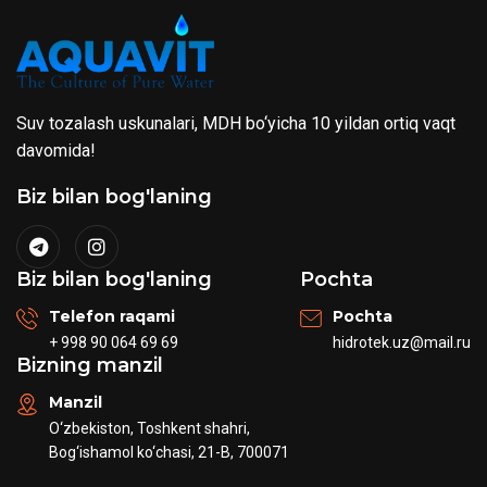
Suv tozalash uskunalari, MDH bo‘yicha 10 yildan ortiq vaqt
davomida!
Biz bilan bog'laning
Biz bilan bog'laning
Pochta
Telefon raqami
Pochta
+ 998 90 064 69 69
hidrotek.uz@mail.ru
Bizning manzil
Manzil
O‘zbekiston, Toshkent shahri,
Bog‘ishamol ko‘chasi, 21-B, 700071