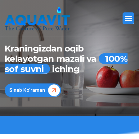
Kraningizdan oqib
kelayotgan mazali va
100%
sof suvni
iching
Sinab Ko'raman