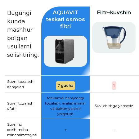
AQUAVIT
Filtr–kuvshin
Bugungi
teskari osmos
kunda
filtri
mashhur
bo‘lgan
usullarni
solishtiring:
Suvni tozalash
7 gacha
1
darajalari
Maksimal darajadagi
Suvni tozalash
tozalash: aralashmalar
Suv ichishga yaroqsiz
sifati
va bakteriyalarni
yo‘qotish
Suvning
qo‘shimcha
+
-
mineralizatsiyasi