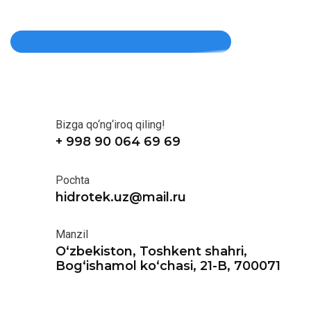
Bizga qo‘ng‘iroq qiling!
+ 998 90 064 69 69
Pochta
hidrotek.uz@mail.ru
Manzil
O‘zbekiston, Toshkent shahri,
Bog‘ishamol ko‘chasi, 21-B, 700071