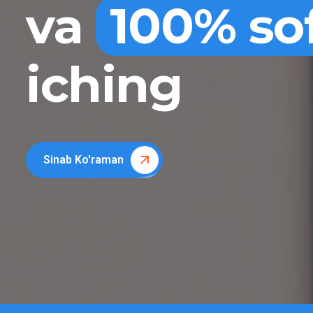
va
100% so
iching
Sinab Ko'raman