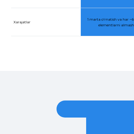
1 marta o‘rnatish va har ~6–
Xarajatlar
elementlarni almasht