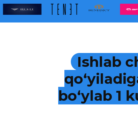
Ishlab c
qo‘yiladig
bo‘ylab 1 