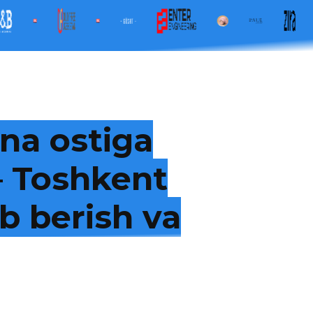
na ostiga
 — Toshkent
b berish va