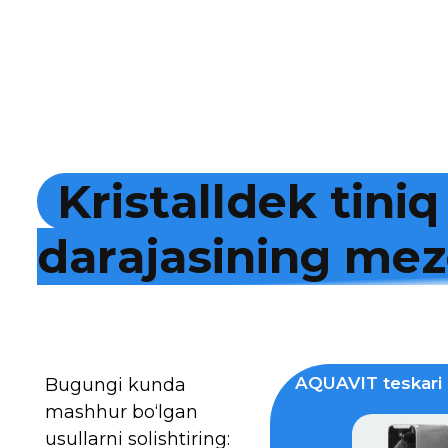
K
r
i
s
t
a
l
l
d
e
k
t
i
n
i
q
d
a
r
a
j
a
s
i
n
i
n
g
m
e
z
AQUAVIT teskari 
Bugungi kunda
mashhur bo‘lgan
usullarni solishtiring: