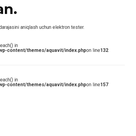
an.
 darajasini aniqlash uchun elektron tester.
each() in
wp-content/themes/aquavit/index.php
on line
132
each() in
wp-content/themes/aquavit/index.php
on line
157