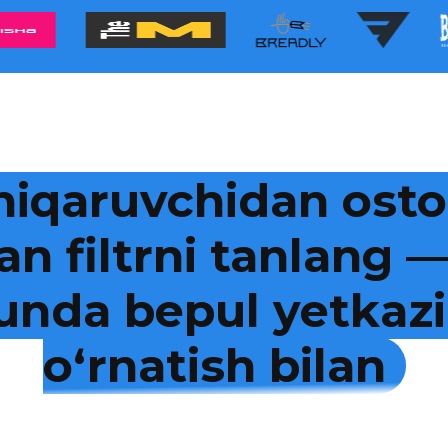
hiqaruvchidan osto
an filtrni tanlang
kunda bepul yetkazi
o‘rnatish bilan