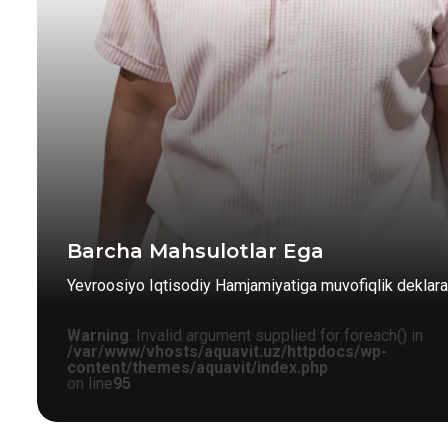
Barcha Mahsulotlar Ega
Yevroosiyo Iqtisodiy Hamjamiyatiga muvofiqlik deklarat
Warning
: Invalid argument supplied for foreach() in
/var/www/vhosts/aquavit.uz/httpdocs/wp-
content/themes/aquavit/index.php
on line
95