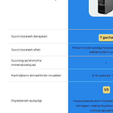
Suvni tozalash darajalari
7 gacha
Maksimal darajadagi tozala
Suvni tozalash sifati
bakteriyalarni y
Suvning qo‘shimcha
+
mineralizatsiyasi
Kartridjlarni almashtirish muddati
6–12 oyda bir
5/5
Foydalanish qulayligi
Maxsus bakda doim tozalan
xohlagan vaqtda foydalan
o‘chirib qo‘yis