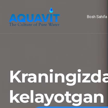
Bosh Sahifa
Kraningizd
kelayotgan