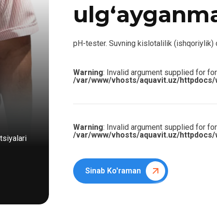
ulg‘ayganm
pH-tester. Suvning kislotalilik (ishqoriylik)
Warning
: Invalid argument supplied for for
/var/www/vhosts/aquavit.uz/httpdocs/
Warning
: Invalid argument supplied for for
/var/www/vhosts/aquavit.uz/httpdocs/
siyalari
Sinab Ko'raman