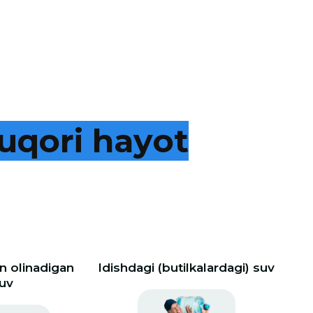
u
q
o
r
i
h
a
y
o
t
 olinadigan
Idishdagi (butilkalardagi) suv
uv