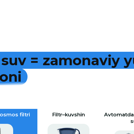
s
u
v
=
z
a
m
o
n
a
v
i
y
y
o
n
i
osmos filtri
Filtr–kuvshin
Avtomatdan
s