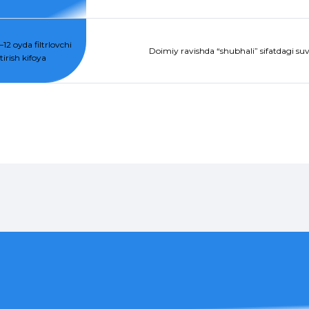
12 oyda filtrlovchi
Doimiy ravishda “shubhali” sifatdagi suvg
irish kifoya