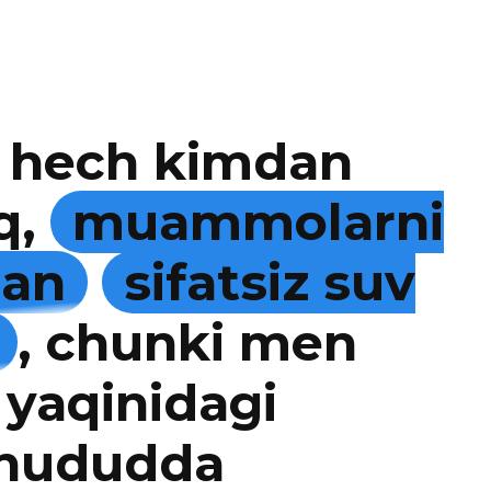
 hech kimdan
q,
muammolarni
man
sifatsiz suv
, chunki men
 yaqinidagi
 hududda