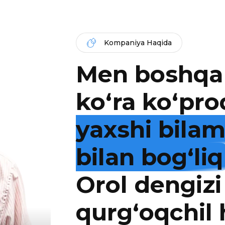
Kompaniya Haqida
Men boshqa
ko‘ra ko‘pro
yaxshi bila
bilan bog‘liq
Orol dengizi
qurg‘oqchil