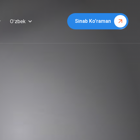
Sinab Ko'raman
Oʻzbek
r