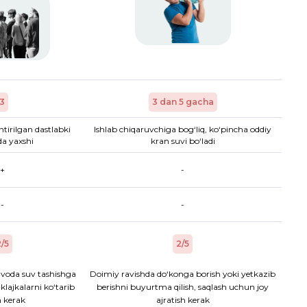
3
3 dan 5 gacha
htirilgan dastlabki
Ishlab chiqaruvchiga bog‘liq, ko‘pincha oddiy
a yaxshi
kran suvi bo‘ladi
+
-
-
-
/5
2/5
voda suv tashishga
Doimiy ravishda do‘konga borish yoki yetkazib
aklajkalarni ko‘tarib
berishni buyurtma qilish, saqlash uchun joy
h kerak
ajratish kerak