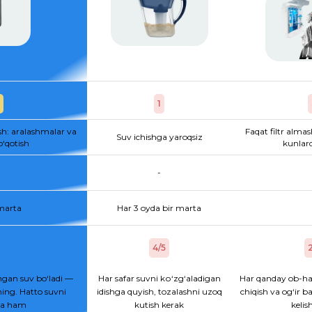
1
sh: aralashmalar va
Faqat filtr almas
Suv ichishga yaroqsiz
o‘qotish
kunlard
-
 marta
Har 3 oyda bir marta
4/5
2
gan suv bo‘ladi —
Har safar suvni kо‘zg‘aladigan
Har qanday ob-ha
ing. Hatto suvni
idishga quyish, tozalashni uzoq
chiqish va og‘ir b
hsa ham
kutish kerak
kelis