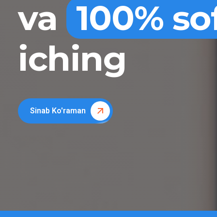
va
100% so
iching
Sinab Ko'raman