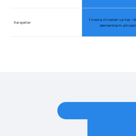
1 marta o‘rnatish va har ~6–
Xarajatlar
elementlarni almasht