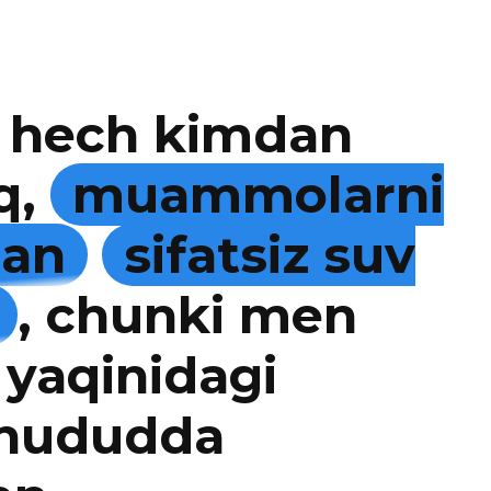
 hech kimdan
q,
muammolarni
man
sifatsiz suv
, chunki men
 yaqinidagi
 hududda