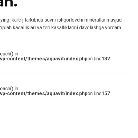
an.
ingi kartrij tarkibida suvni ishqorlovchi minerallar mavjud
o’plab kasalliklari va teri kasalliklarini davolashga yordam
each() in
wp-content/themes/aquavit/index.php
on line
132
each() in
wp-content/themes/aquavit/index.php
on line
157