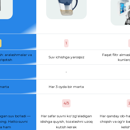
1
sh: aralashmalar va
Faqat filtr almas
Suv ichishga yaroqsiz
o‘qotish
kunlard
-
 marta
Har 3 oyda bir marta
4/5
2
gan suv bo‘ladi —
Har safar suvni kо‘zg‘aladigan
Har qanday ob-ha
ing. Hatto suvni
idishga quyish, tozalashni uzoq
chiqish va og‘ir b
hsa ham
kutish kerak
kelis