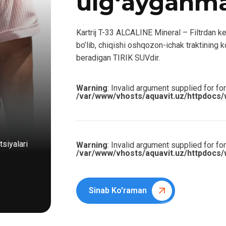
ulg‘ayganm
Kartrij T-33 ALCALINE Mineral – Filtrdan key
bo’lib, chiqishi oshqozon-ichak traktining k
beradigan TIRIK SUVdir.
Warning
: Invalid argument supplied for for
/var/www/vhosts/aquavit.uz/httpdocs/
siyalari
Warning
: Invalid argument supplied for for
/var/www/vhosts/aquavit.uz/httpdocs/
Sinab Ko'raman