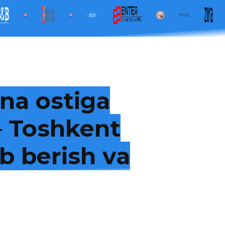
na ostiga
 — Toshkent
b berish va