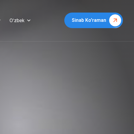
Sinab Ko'raman
Oʻzbek
r