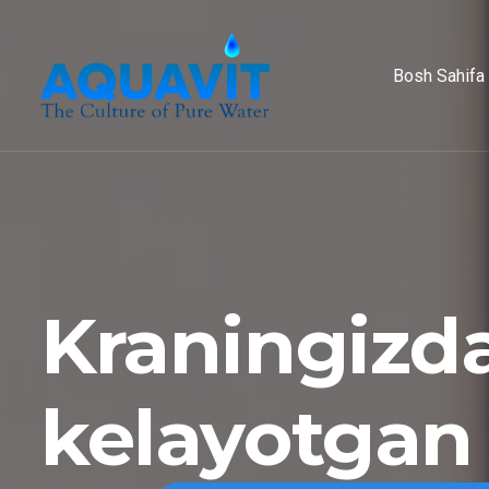
Bosh Sahifa
Kraningizd
kelayotgan