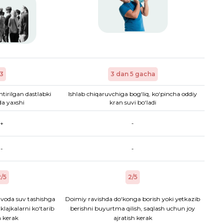
3
3 dan 5 gacha
htirilgan dastlabki
Ishlab chiqaruvchiga bog‘liq, ko‘pincha oddiy
a yaxshi
kran suvi bo‘ladi
+
-
-
-
/5
2/5
voda suv tashishga
Doimiy ravishda do‘konga borish yoki yetkazib
aklajkalarni ko‘tarib
berishni buyurtma qilish, saqlash uchun joy
h kerak
ajratish kerak