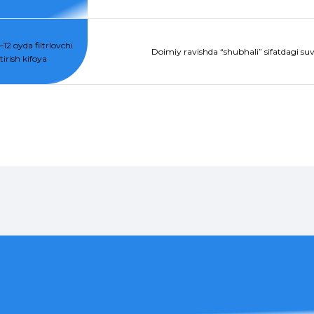
12 oyda filtrlovchi
Doimiy ravishda “shubhali” sifatdagi suvg
irish kifoya