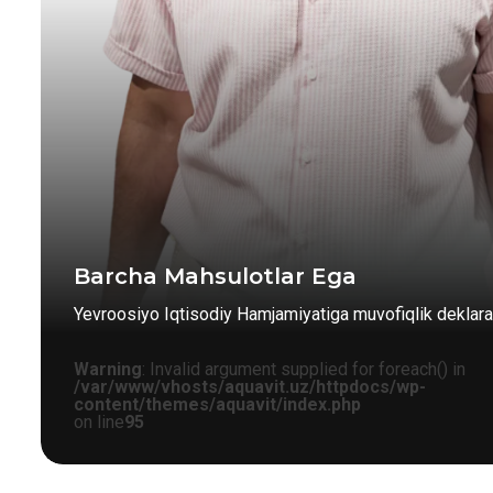
Barcha Mahsulotlar Ega
Yevroosiyo Iqtisodiy Hamjamiyatiga muvofiqlik deklarat
Warning
: Invalid argument supplied for foreach() in
/var/www/vhosts/aquavit.uz/httpdocs/wp-
content/themes/aquavit/index.php
on line
95