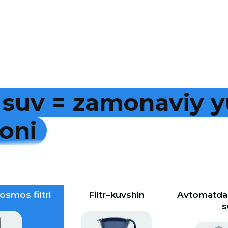
s
u
v
=
z
a
m
o
n
a
v
i
y
y
o
n
i
osmos filtri
Filtr–kuvshin
Avtomatdan
s