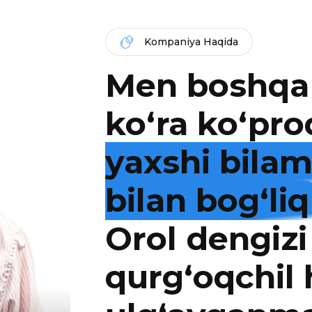
Kompaniya Haqida
Men boshqa
ko‘ra ko‘pro
yaxshi bila
bilan bog‘liq
Orol dengizi
qurg‘oqchil