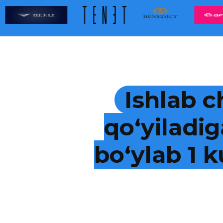
Ishlab c
qo‘yiladig
bo‘ylab 1 