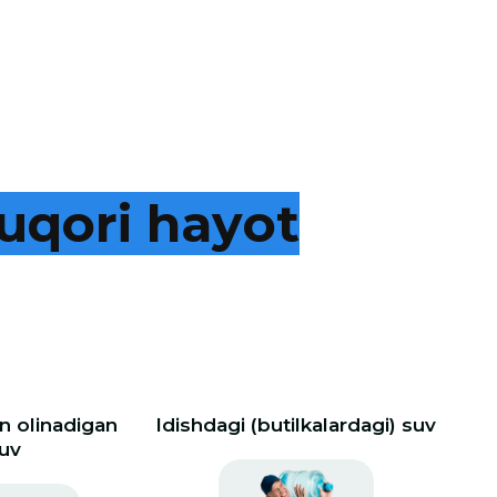
u
q
o
r
i
h
a
y
o
t
 olinadigan
Idishdagi (butilkalardagi) suv
uv