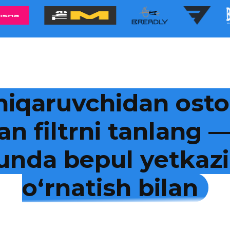
hiqaruvchidan osto
an filtrni tanlang
kunda bepul yetkazi
o‘rnatish bilan