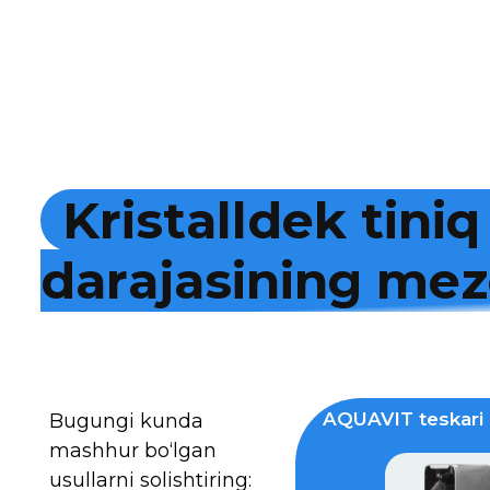
K
r
i
s
t
a
l
l
d
e
k
t
i
n
i
q
d
a
r
a
j
a
s
i
n
i
n
g
m
e
z
AQUAVIT teskari 
Bugungi kunda
mashhur bo‘lgan
usullarni solishtiring: