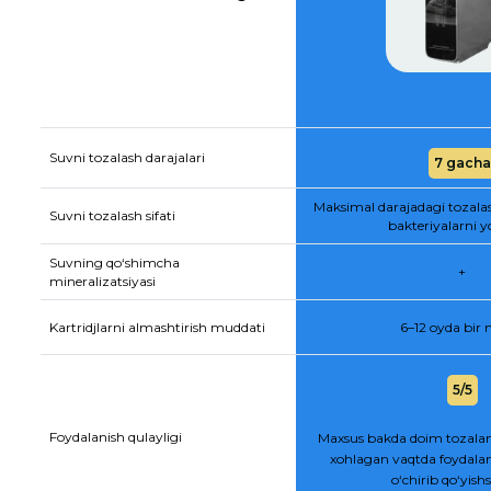
Suvni tozalash darajalari
7 gacha
Maksimal darajadagi tozala
Suvni tozalash sifati
bakteriyalarni y
Suvning qo‘shimcha
+
mineralizatsiyasi
Kartridjlarni almashtirish muddati
6–12 oyda bir
5/5
Foydalanish qulayligi
Maxsus bakda doim tozalan
xohlagan vaqtda foydalan
o‘chirib qo‘yis