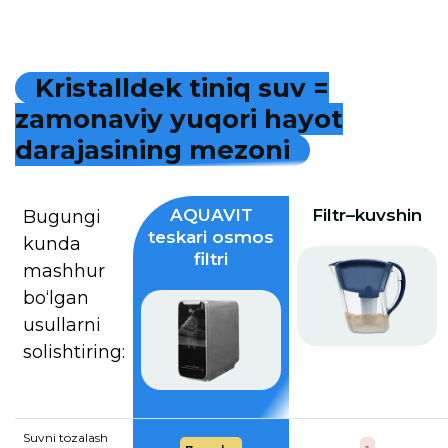
K
r
i
s
t
a
l
l
d
e
k
t
i
n
i
q
s
u
v
=
z
a
m
o
n
a
v
i
y
y
u
q
o
r
i
h
a
y
o
t
d
a
r
a
j
a
s
i
n
i
n
g
m
e
z
o
n
i
AQUAVIT
Filtr–kuvshin
Bugungi
teskari osmos
kunda
filtri
mashhur
bo‘lgan
usullarni
solishtiring:
Suvni tozalash