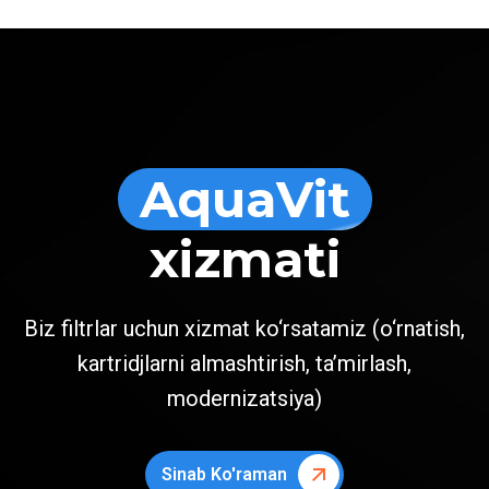
AquaVit
xizmati
Biz filtrlar uchun xizmat ko‘rsatamiz (o‘rnatish,
kartridjlarni almashtirish, ta’mirlash,
modernizatsiya)
Sinab Ko'raman