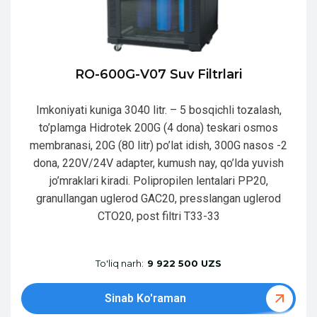
RO-600G-V07 Suv Filtrlari
Imkoniyati kuniga 3040 litr. – 5 bosqichli tozalash,
to’plamga Hidrotek 200G (4 dona) teskari osmos
membranasi, 20G (80 litr) po’lat idish, 300G nasos -2
dona, 220V/24V adapter, kumush nay, qo’lda yuvish
jo’mraklari kiradi. Polipropilen lentalari PP20,
granullangan uglerod GAC20, presslangan uglerod
CTO20, post filtri T33-33
To'liq narh:
9 922 500 UZS
Sinab Ko'raman