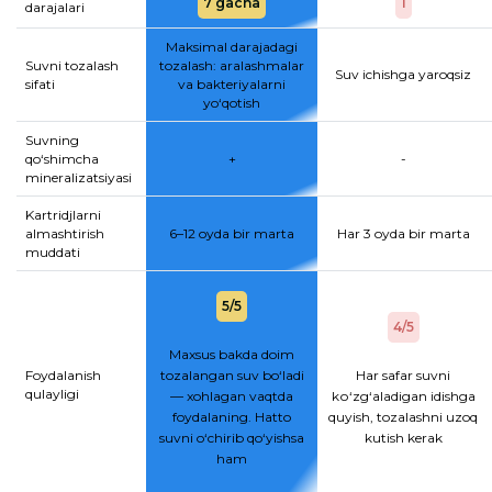
7 gacha
1
darajalari
Maksimal darajadagi
Suvni tozalash
tozalash: aralashmalar
Suv ichishga yaroqsiz
sifati
va bakteriyalarni
yo‘qotish
Suvning
qo‘shimcha
+
-
mineralizatsiyasi
Kartridjlarni
almashtirish
6–12 oyda bir marta
Har 3 oyda bir marta
muddati
5/5
4/5
Maxsus bakda doim
Foydalanish
tozalangan suv bo‘ladi
Har safar suvni
qulayligi
— xohlagan vaqtda
kо‘zg‘aladigan idishga
foydalaning. Hatto
quyish, tozalashni uzoq
suvni o‘chirib qo‘yishsa
kutish kerak
ham