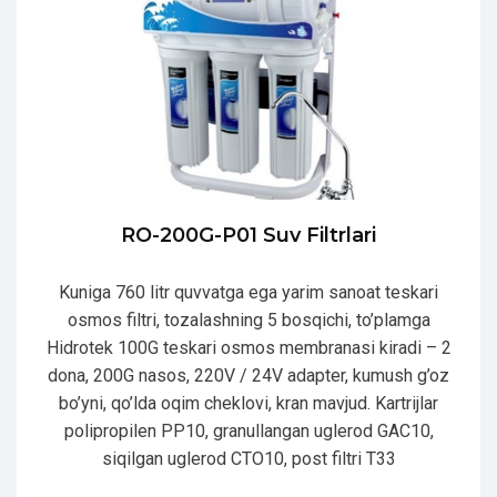
RO-200G-P01 Suv Filtrlari
Kuniga 760 litr quvvatga ega yarim sanoat teskari
osmos filtri, tozalashning 5 bosqichi, to’plamga
Hidrotek 100G teskari osmos membranasi kiradi – 2
dona, 200G nasos, 220V / 24V adapter, kumush g’oz
bo’yni, qo’lda oqim cheklovi, kran mavjud. Kartrijlar
polipropilen PP10, granullangan uglerod GAC10,
siqilgan uglerod CTO10, post filtri T33