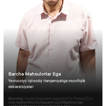
Barcha Mahsulotlar Ega
Yevroosiyo Iqtisodiy Hamjamiyatiga muvofiqlik
deklaratsiyalari
Warning
: Invalid argument supplied for foreach() in
/var/www/vhosts/aquavit.uz/httpdocs/wp-