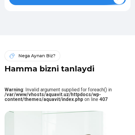
Nega Aynan Biz?
H
a
m
m
a
b
i
z
n
i
t
a
n
l
a
y
d
i
Warning
: Invalid argument supplied for foreach() in
/var/www/vhosts/aquavit.uz/httpdocs/wp-
content/themes/aquavit/index.php
on line
407