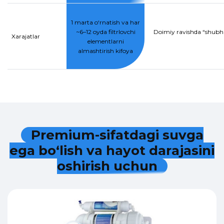
1 marta o‘rnatish va har
~6–12 oyda filtrlovchi
Doimiy ravishda “shubhal
Xarajatlar
elementlarni
almashtirish kifoya
P
r
e
m
i
u
m
-
s
i
f
a
t
d
a
g
i
s
u
v
g
a
e
g
a
b
o
‘
l
i
s
h
v
a
h
a
y
o
t
d
a
r
a
j
a
s
i
n
i
o
s
h
i
r
i
s
h
u
c
h
u
n