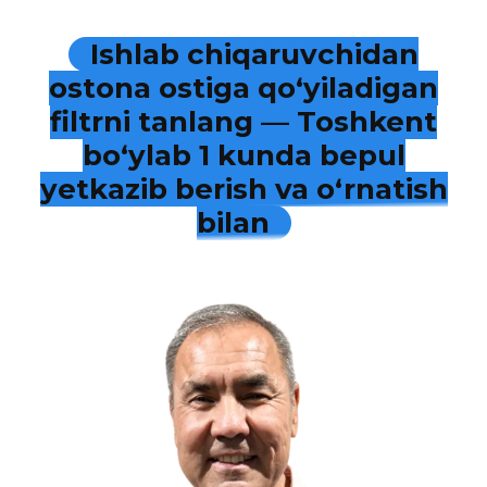
Ishlab chiqaruvchidan
ostona ostiga qo‘yiladigan
filtrni tanlang — Toshkent
bo‘ylab 1 kunda bepul
yetkazib berish va o‘rnatish
bilan