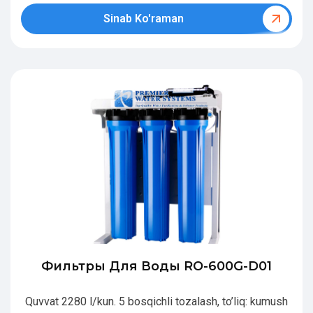
Sinab Ko'raman
Фильтры Для Воды RO-600G-D01
Quvvat 2280 l/kun. 5 bosqichli tozalash, to’liq: kumush