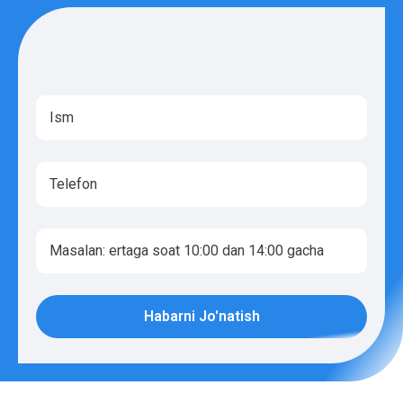
Habarni Jo'natish