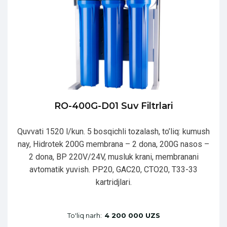
RO-400G-D01 Suv Filtrlari
Quvvati 1520 l/kun. 5 bosqichli tozalash, to’liq: kumush
nay, Hidrotek 200G membrana – 2 dona, 200G nasos –
2 dona, BP 220V/24V, musluk krani, membranani
avtomatik yuvish. PP20, GAC20, CTO20, T33-33
kartridjlari.
To'liq narh:
4 200 000 UZS