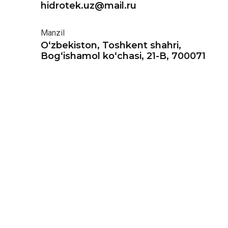
hidrotek.uz@mail.ru
Manzil
O‘zbekiston, Toshkent shahri,
Bog‘ishamol ko‘chasi, 21-B, 700071