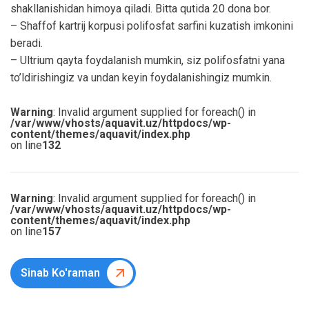
shakllanishidan himoya qiladi. Bitta qutida 20 dona bor.
– Shaffof kartrij korpusi polifosfat sarfini kuzatish imkonini
beradi.
– Ultrium qayta foydalanish mumkin, siz polifosfatni yana
to’ldirishingiz va undan keyin foydalanishingiz mumkin.
Warning
: Invalid argument supplied for foreach() in
/var/www/vhosts/aquavit.uz/httpdocs/wp-
content/themes/aquavit/index.php
on line
132
Warning
: Invalid argument supplied for foreach() in
/var/www/vhosts/aquavit.uz/httpdocs/wp-
content/themes/aquavit/index.php
on line
157
Sinab Ko'raman