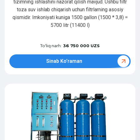
tizimning ishlashini nazorat qilish mavjud. Ushbu filtr
toza suv ishlab chiqarish uchun filtrlarning asosiy
qismidir. Imkoniyati kuniga 1500 gallon (1500 * 3,8) =
5700 litr (11400 l)
To'liq narh:
36 750 000 UZS
Sinab Ko'raman