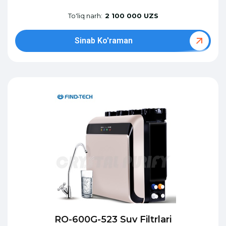
To'liq narh:
2 100 000 UZS
Sinab Ko'raman
RO-600G-523 Suv Filtrlari