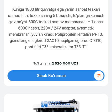
Kuniga 1800 litr quvvatga ega yarim sanoat teskari
osmos filtri, tozalashning 5 bosqichi, to’plamga kumush
g’oz bo’yni, 600G teskari osmoz membranasi – 1 dona,
600G nasos, 220V / 24V adapter, avtomatik
membranani yuvish kiradi. Polipropilen lentalari PP10,
granullangan uglerod GAC10, siqilgan uglerod CTO10,
post filtri T33, mineralizator T33-T1
To'liq narh:
2 520 000 UZS
Sinab Ko'raman