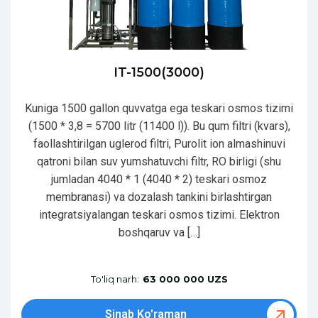
IT-1500(3000)
Kuniga 1500 gallon quvvatga ega teskari osmos tizimi
(1500 * 3,8 = 5700 litr (11400 l)). Bu qum filtri (kvars),
faollashtirilgan uglerod filtri, Purolit ion almashinuvi
qatroni bilan suv yumshatuvchi filtr, RO birligi (shu
jumladan 4040 * 1 (4040 * 2) teskari osmoz
membranasi) va dozalash tankini birlashtirgan
integratsiyalangan teskari osmos tizimi. Elektron
boshqaruv va […]
To'liq narh:
63 000 000 UZS
Sinab Ko'raman