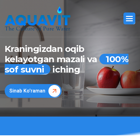
Kraningizdan oqib
kelayotgan mazali va
100%
sof suvni
iching
Sinab Ko'raman