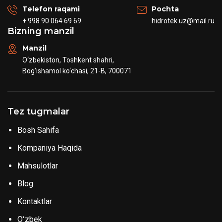
Telefon raqami
Pochta
+ 998 90 064 69 69
hidrotek.uz@mail.ru
Bizning manzil
Manzil
O‘zbekiston, Toshkent shahri,
Bog‘ishamol ko‘chasi, 21-B, 700071
Tez tugmalar
Bosh Sahifa
Kompaniya Haqida
Mahsulotlar
Blog
Kontaktlar
Oʻzbek