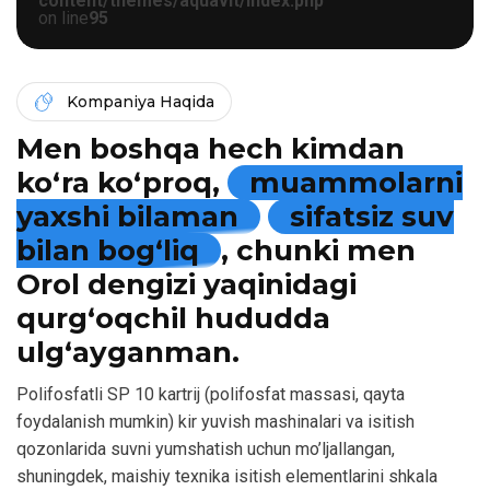
content/themes/aquavit/index.php
on line
95
Kompaniya Haqida
Men boshqa hech kimdan
ko‘ra ko‘proq,
muammolarni
yaxshi bilaman
sifatsiz suv
bilan bog‘liq
, chunki men
Orol dengizi yaqinidagi
qurg‘oqchil hududda
ulg‘ayganman.
Polifosfatli SP 10 kartrij (polifosfat massasi, qayta
foydalanish mumkin) kir yuvish mashinalari va isitish
qozonlarida suvni yumshatish uchun mo’ljallangan,
shuningdek, maishiy texnika isitish elementlarini shkala