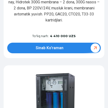
nay, Hidrotek 300G membrana – 2 dona, 300G nasos –
2 dona, BP 220V/24V, musluk krani, membranani
avtomatik yuvish. PP20, GAC20, CTO20, T33-33
kartridjlari.
To'liq narh:
4 410 000 UZS
Sinab Ko'raman