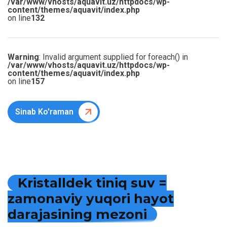
/var/www/vhosts/aquavit.uz/httpdocs/wp-
content/themes/aquavit/index.php
on line
132
Warning
: Invalid argument supplied for foreach() in
/var/www/vhosts/aquavit.uz/httpdocs/wp-
content/themes/aquavit/index.php
on line
157
Sinab Ko'raman
K
r
i
s
t
a
l
l
d
e
k
t
i
n
i
q
s
u
v
=
z
a
m
o
n
a
v
i
y
y
u
q
o
r
i
h
a
y
o
t
d
a
r
a
j
a
s
i
n
i
n
g
m
e
z
o
n
i