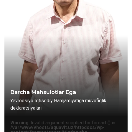
Barcha Mahsulotlar Ega
Yevroosiyo Iqtisodiy Hamjamiyatiga muvofiqlik
deklaratsiyalari
Warning
: Invalid argument supplied for foreach() in
/var/www/vhosts/aquavit.uz/httpdocs/wp-