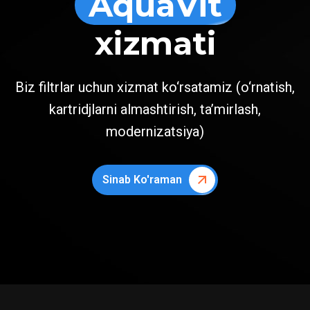
AquaVit
xizmati
Biz filtrlar uchun xizmat ko‘rsatamiz (o‘rnatish,
kartridjlarni almashtirish, ta’mirlash,
modernizatsiya)
Sinab Ko'raman