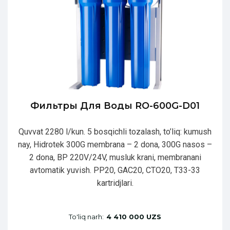
Фильтры Для Воды RO-600G-D01
Quvvat 2280 l/kun. 5 bosqichli tozalash, to’liq: kumush
nay, Hidrotek 300G membrana – 2 dona, 300G nasos –
2 dona, BP 220V/24V, musluk krani, membranani
avtomatik yuvish. PP20, GAC20, CTO20, T33-33
kartridjlari.
To'liq narh:
4 410 000 UZS