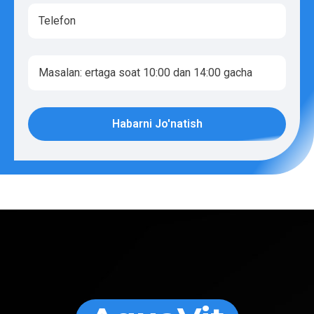
Habarni Jo'natish