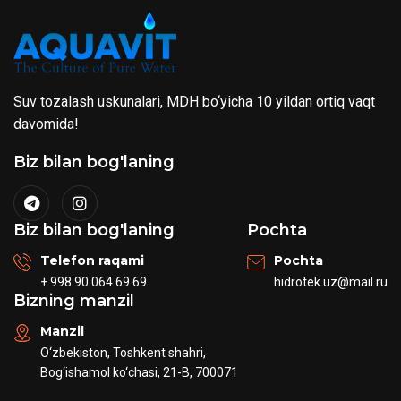
Suv tozalash uskunalari, MDH bo‘yicha 10 yildan ortiq vaqt
davomida!
Biz bilan bog'laning
Biz bilan bog'laning
Pochta
Telefon raqami
Pochta
+ 998 90 064 69 69
hidrotek.uz@mail.ru
Bizning manzil
Manzil
O‘zbekiston, Toshkent shahri,
Bog‘ishamol ko‘chasi, 21-B, 700071