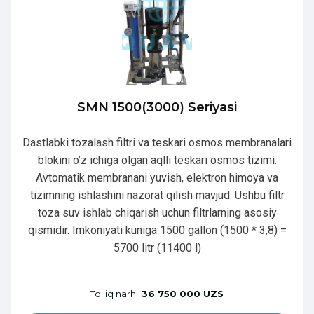
SMN 1500(3000) Seriyasi
Dastlabki tozalash filtri va teskari osmos membranalari
blokini o’z ichiga olgan aqlli teskari osmos tizimi.
Avtomatik membranani yuvish, elektron himoya va
tizimning ishlashini nazorat qilish mavjud. Ushbu filtr
toza suv ishlab chiqarish uchun filtrlarning asosiy
qismidir. Imkoniyati kuniga 1500 gallon (1500 * 3,8) =
5700 litr (11400 l)
To'liq narh:
36 750 000 UZS