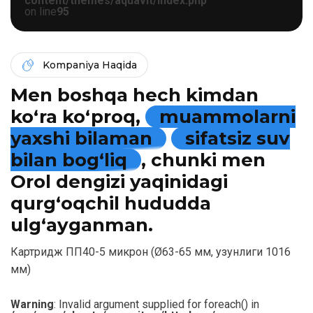
content/themes/aquavit/index.php
on line
95
Kompaniya Haqida
Men boshqa hech kimdan
ko‘ra ko‘proq,
muammolarni
yaxshi bilaman
sifatsiz suv
bilan bog‘liq
, chunki men
Orol dengizi yaqinidagi
qurg‘oqchil hududda
ulg‘ayganman.
Картридж ПП40-5 микрон (Ø63-65 мм, узунлиги 1016
мм)
Warning
: Invalid argument supplied for foreach() in