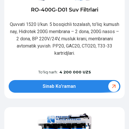
RO-400G-D01 Suv Filtrlari
Quvvati 1520 l/kun. 5 bosqichli tozalash, to’liq: kumush
nay, Hidrotek 200G membrana – 2 dona, 200G nasos –
2 dona, BP 220V/24V, musluk krani, membranani
avtomatik yuvish. PP20, GAC20, CTO20, T33-33
kartridjlari.
To'liq narh:
4 200 000 UZS
Sinab Ko'raman