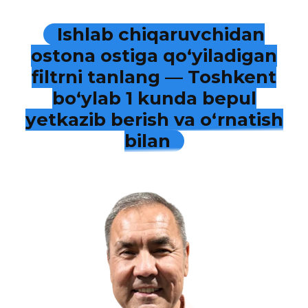
Ishlab chiqaruvchidan
ostona ostiga qo‘yiladigan
filtrni tanlang — Toshkent
bo‘ylab 1 kunda bepul
yetkazib berish va o‘rnatish
bilan