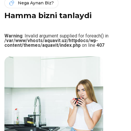
Nega Aynan Biz?
H
a
m
m
a
b
i
z
n
i
t
a
n
l
a
y
d
i
Warning
: Invalid argument supplied for foreach() in
/var/www/vhosts/aquavit.uz/httpdocs/wp-
content/themes/aquavit/index.php
on line
407