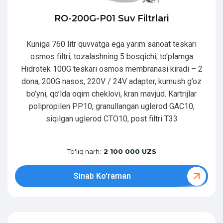
RO-200G-P01 Suv Filtrlari
Kuniga 760 litr quvvatga ega yarim sanoat teskari
osmos filtri, tozalashning 5 bosqichi, to’plamga
Hidrotek 100G teskari osmos membranasi kiradi – 2
dona, 200G nasos, 220V / 24V adapter, kumush g’oz
bo’yni, qo’lda oqim cheklovi, kran mavjud. Kartrijlar
polipropilen PP10, granullangan uglerod GAC10,
siqilgan uglerod CTO10, post filtri T33
To'liq narh:
2 100 000 UZS
Sinab Ko'raman