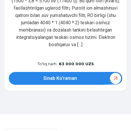
(1500 * 3,8 = 5700 litr (11400 l)). Bu qum filtri (kvars),
faollashtirilgan uglerod filtri, Purolit ion almashinuvi
qatroni bilan suv yumshatuvchi filtr, RO birligi (shu
jumladan 4040 * 1 (4040 * 2) teskari osmoz
membranasi) va dozalash tankini birlashtirgan
integratsiyalangan teskari osmos tizimi. Elektron
boshqaruv va […]
To'liq narh:
63 000 000 UZS
Sinab Ko'raman