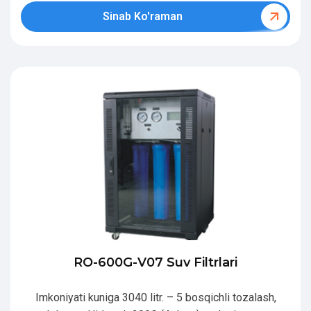
Sinab Ko'raman
RO-600G-V07 Suv Filtrlari
Imkoniyati kuniga 3040 litr. – 5 bosqichli tozalash,