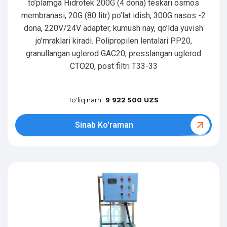
to’plamga Hidrotek 200G (4 dona) teskari osmos
membranasi, 20G (80 litr) po’lat idish, 300G nasos -2
dona, 220V/24V adapter, kumush nay, qo’lda yuvish
jo’mraklari kiradi. Polipropilen lentalari PP20,
granullangan uglerod GAC20, presslangan uglerod
CTO20, post filtri T33-33
To'liq narh:
9 922 500 UZS
Sinab Ko'raman