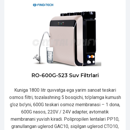
RO-600G-523 Suv Filtrlari
Kuniga 1800 litr quvvatga ega yarim sanoat teskari
osmos filtri, tozalashning 5 bosqichi, to’plamga kumush
g’oz bo’yni, 600G teskari osmoz membranasi – 1 dona,
600G nasos, 220V / 24V adapter, avtomatik
membranani yuvish kiradi. Polipropilen lentalari PP10,
granullangan uglerod GAC10, siqilgan uglerod CTO10,