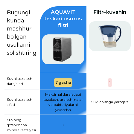
AQUAVIT
Filtr–kuvshin
Bugungi
teskari osmos
kunda
filtri
mashhur
bo‘lgan
usullarni
solishtiring:
Suvni tozalash
7 gacha
1
darajalari
Maksimal darajadagi
Suvni tozalash
tozalash: aralashmalar
Suv ichishga yaroqsiz
sifati
va bakteriyalarni
yo‘qotish
Suvning
qo‘shimcha
+
-
mineralizatsiyasi