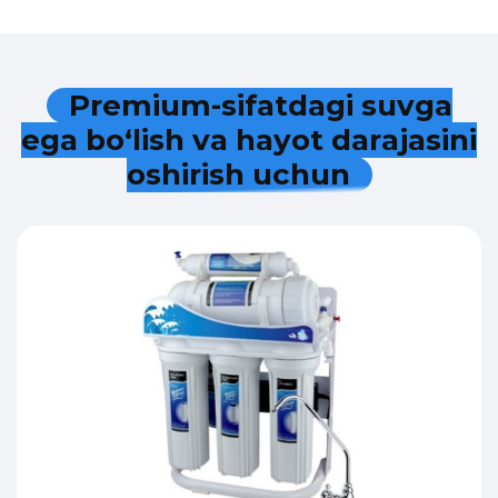
P
r
e
m
i
u
m
-
s
i
f
a
t
d
a
g
i
s
u
v
g
a
e
g
a
b
o
‘
l
i
s
h
v
a
h
a
y
o
t
d
a
r
a
j
a
s
i
n
i
o
s
h
i
r
i
s
h
u
c
h
u
n