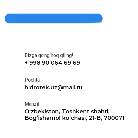
Bizga qo‘ng‘iroq qiling!
+ 998 90 064 69 69
Pochta
hidrotek.uz@mail.ru
Manzil
O‘zbekiston, Toshkent shahri,
Bog‘ishamol ko‘chasi, 21-B, 700071