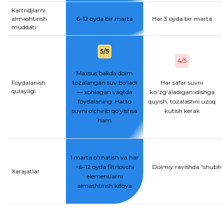
Kartridjlarni
almashtirish
6–12 oyda bir marta
Har 3 oyda bir marta
muddati
5/5
4/5
Maxsus bakda doim
Foydalanish
tozalangan suv bo‘ladi
Har safar suvni
qulayligi
— xohlagan vaqtda
kо‘zg‘aladigan idishga
foydalaning. Hatto
quyish, tozalashni uzoq
suvni o‘chirib qo‘yishsa
kutish kerak
ham
1 marta o‘rnatish va har
~6–12 oyda filtrlovchi
Doimiy ravishda “shubhal
Xarajatlar
elementlarni
almashtirish kifoya