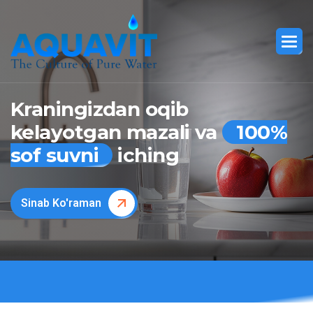
Kraningizdan oqib
kelayotgan mazali va
100%
sof suvni
iching
Sinab Ko'raman