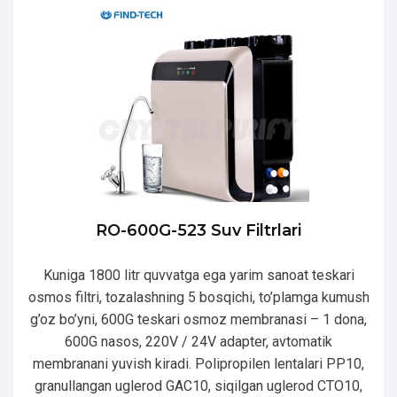
RO-600G-523 Suv Filtrlari
Kuniga 1800 litr quvvatga ega yarim sanoat teskari
osmos filtri, tozalashning 5 bosqichi, to’plamga kumush
g’oz bo’yni, 600G teskari osmoz membranasi – 1 dona,
600G nasos, 220V / 24V adapter, avtomatik
membranani yuvish kiradi. Polipropilen lentalari PP10,
granullangan uglerod GAC10, siqilgan uglerod CTO10,