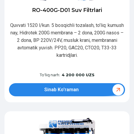
RO-400G-D01 Suv Filtrlari
Quvvati 1520 l/kun. 5 bosqichli tozalash, to’liq: kumush
nay, Hidrotek 200G membrana – 2 dona, 200G nasos –
2 dona, BP 220V/24V, musluk krani, membranani
avtomatik yuvish. PP20, GAC20, CTO20, T33-33
kartridjlari.
To'liq narh:
4 200 000 UZS
Sinab Ko'raman