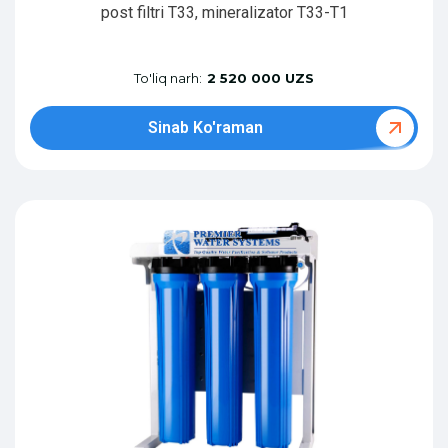
post filtri T33, mineralizator T33-T1
To'liq narh:
2 520 000 UZS
Sinab Ko'raman