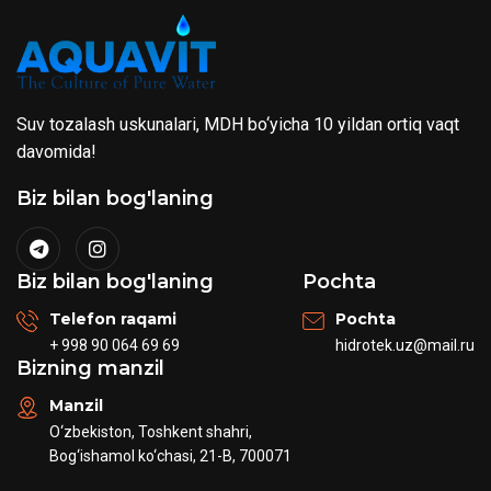
Suv tozalash uskunalari, MDH bo‘yicha 10 yildan ortiq vaqt
davomida!
Biz bilan bog'laning
Biz bilan bog'laning
Pochta
Telefon raqami
Pochta
+ 998 90 064 69 69
hidrotek.uz@mail.ru
Bizning manzil
Manzil
O‘zbekiston, Toshkent shahri,
Bog‘ishamol ko‘chasi, 21-B, 700071