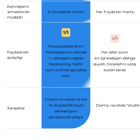
Kartridjlarni
almashtirish
6–12 oyda bir marta
Har 3 oyda bir marta
muddati
5/5
4/5
Maxsus bakda doim
Foydalanish
tozalangan suv bo‘ladi
Har safar suvni
qulayligi
— xohlagan vaqtda
kо‘zg‘aladigan idishga
foydalaning. Hatto
quyish, tozalashni uzoq
suvni o‘chirib qo‘yishsa
kutish kerak
ham
1 marta o‘rnatish va har
~6–12 oyda filtrlovchi
Doimiy ravishda “shubhal
Xarajatlar
elementlarni
almashtirish kifoya