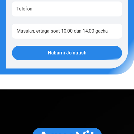
Habarni Jo'natish