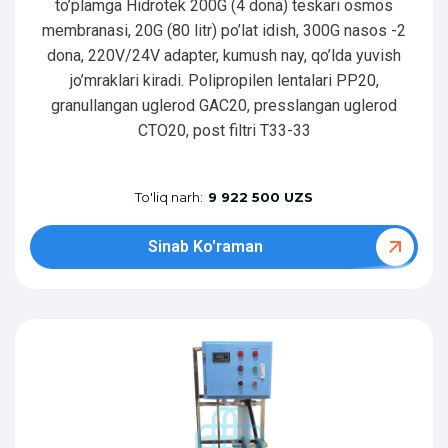
to’plamga Hidrotek 200G (4 dona) teskari osmos
membranasi, 20G (80 litr) po’lat idish, 300G nasos -2
dona, 220V/24V adapter, kumush nay, qo’lda yuvish
jo’mraklari kiradi. Polipropilen lentalari PP20,
granullangan uglerod GAC20, presslangan uglerod
CTO20, post filtri T33-33
To'liq narh:
9 922 500 UZS
Sinab Ko'raman