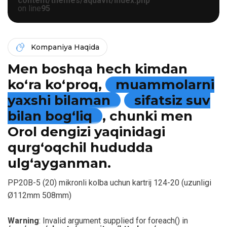
content/themes/aquavit/index.php
on line
95
Kompaniya Haqida
Men boshqa hech kimdan
ko‘ra ko‘proq,
muammolarni
yaxshi bilaman
sifatsiz suv
bilan bog‘liq
, chunki men
Orol dengizi yaqinidagi
qurg‘oqchil hududda
ulg‘ayganman.
PP20B-5 (20) mikronli kolba uchun kartrij 124-20 (uzunligi
Ø112mm 508mm)
Warning
: Invalid argument supplied for foreach() in