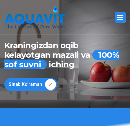
Kraningizdan oqib
kelayotgan mazali va
100%
sof suvni
iching
Sinab Ko'raman