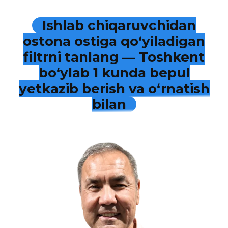
Ishlab chiqaruvchidan
ostona ostiga qo‘yiladigan
filtrni tanlang — Toshkent
bo‘ylab 1 kunda bepul
yetkazib berish va o‘rnatish
bilan