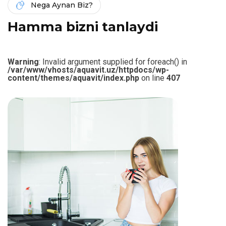
Nega Aynan Biz?
H
a
m
m
a
b
i
z
n
i
t
a
n
l
a
y
d
i
Warning
: Invalid argument supplied for foreach() in
/var/www/vhosts/aquavit.uz/httpdocs/wp-
content/themes/aquavit/index.php
on line
407