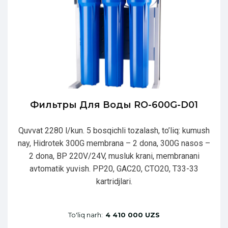
Фильтры Для Воды RO-600G-D01
Quvvat 2280 l/kun. 5 bosqichli tozalash, to’liq: kumush
nay, Hidrotek 300G membrana – 2 dona, 300G nasos –
2 dona, BP 220V/24V, musluk krani, membranani
avtomatik yuvish. PP20, GAC20, CTO20, T33-33
kartridjlari.
To'liq narh:
4 410 000 UZS