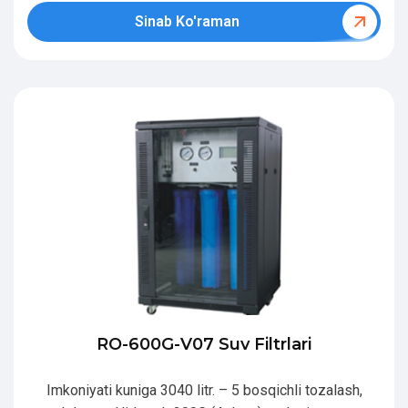
Sinab Ko'raman
RO-600G-V07 Suv Filtrlari
Imkoniyati kuniga 3040 litr. – 5 bosqichli tozalash,