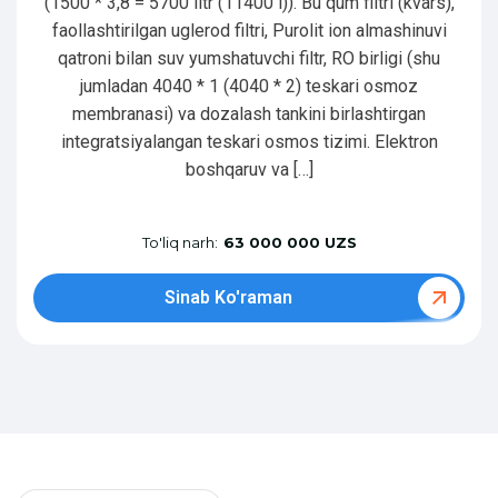
(1500 * 3,8 = 5700 litr (11400 l)). Bu qum filtri (kvars),
faollashtirilgan uglerod filtri, Purolit ion almashinuvi
qatroni bilan suv yumshatuvchi filtr, RO birligi (shu
jumladan 4040 * 1 (4040 * 2) teskari osmoz
membranasi) va dozalash tankini birlashtirgan
integratsiyalangan teskari osmos tizimi. Elektron
boshqaruv va […]
To'liq narh:
63 000 000 UZS
Sinab Ko'raman