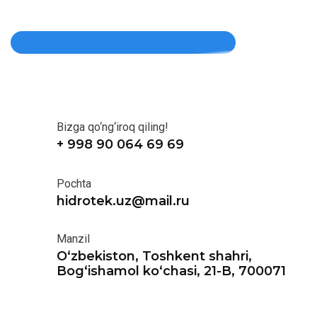
Bizga qo‘ng‘iroq qiling!
+ 998 90 064 69 69
Pochta
hidrotek.uz@mail.ru
Manzil
O‘zbekiston, Toshkent shahri,
Bog‘ishamol ko‘chasi, 21-B, 700071