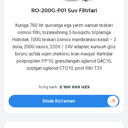
RO-200G-P01 Suv Filtrlari
Kuniga 760 litr quvvatga ega yarim sanoat teskari
osmos filtri, tozalashning 5 bosqichi, to’plamga
Hidrotek 100G teskari osmos membranasi kiradi – 2
dona, 200G nasos, 220V / 24V adapter, kumush g’oz
bo’yni, qo’lda oqim cheklovi, kran mavjud. Kartrijlar
polipropilen PP10, granullangan uglerod GAC10,
siqilgan uglerod CTO10, post filtri T33
To'liq narh:
2 100 000 UZS
Sinab Ko'raman