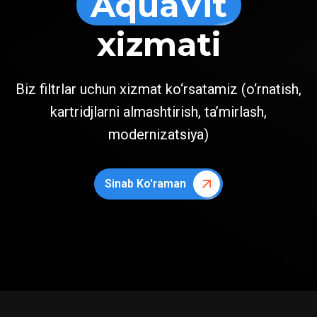
AquaVit
xizmati
Biz filtrlar uchun xizmat ko‘rsatamiz (o‘rnatish,
kartridjlarni almashtirish, ta’mirlash,
modernizatsiya)
Sinab Ko'raman