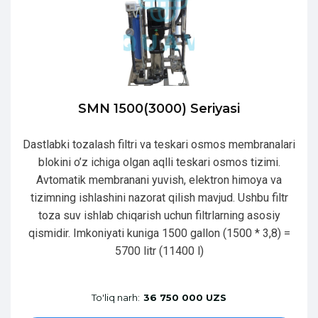
SMN 1500(3000) Seriyasi
Dastlabki tozalash filtri va teskari osmos membranalari
blokini o’z ichiga olgan aqlli teskari osmos tizimi.
Avtomatik membranani yuvish, elektron himoya va
tizimning ishlashini nazorat qilish mavjud. Ushbu filtr
toza suv ishlab chiqarish uchun filtrlarning asosiy
qismidir. Imkoniyati kuniga 1500 gallon (1500 * 3,8) =
5700 litr (11400 l)
To'liq narh:
36 750 000 UZS