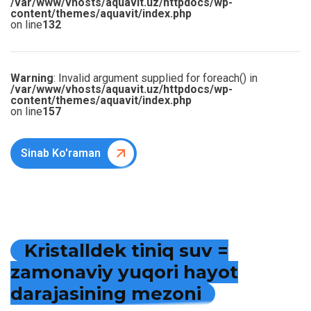
/var/www/vhosts/aquavit.uz/httpdocs/wp-
content/themes/aquavit/index.php
on line
132
Warning
: Invalid argument supplied for foreach() in
/var/www/vhosts/aquavit.uz/httpdocs/wp-
content/themes/aquavit/index.php
on line
157
Sinab Ko'raman
K
r
i
s
t
a
l
l
d
e
k
t
i
n
i
q
s
u
v
=
z
a
m
o
n
a
v
i
y
y
u
q
o
r
i
h
a
y
o
t
d
a
r
a
j
a
s
i
n
i
n
g
m
e
z
o
n
i