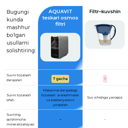
AQUAVIT
Filtr–kuvshin
Bugungi
teskari osmos
kunda
filtri
mashhur
bo‘lgan
usullarni
solishtiring:
Suvni tozalash
7 gacha
1
darajalari
Maksimal darajadagi
Suvni tozalash
tozalash: aralashmalar
Suv ichishga yaroqsiz
sifati
va bakteriyalarni
yo‘qotish
Suvning
qo‘shimcha
+
-
mineralizatsiyasi