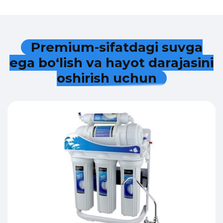
P
r
e
m
i
u
m
-
s
i
f
a
t
d
a
g
i
s
u
v
g
a
e
g
a
b
o
‘
l
i
s
h
v
a
h
a
y
o
t
d
a
r
a
j
a
s
i
n
i
o
s
h
i
r
i
s
h
u
c
h
u
n