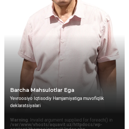
Barcha Mahsulotlar Ega
Yevroosiyo Iqtisodiy Hamjamiyatiga muvofiqlik
deklaratsiyalari
Warning
: Invalid argument supplied for foreach() in
/var/www/vhosts/aquavit.uz/httpdocs/wp-