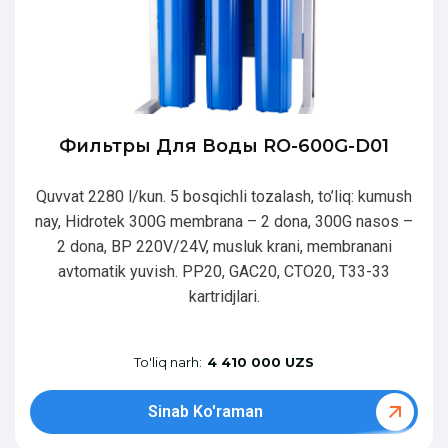
Фильтры Для Воды RO-600G-D01
Quvvat 2280 l/kun. 5 bosqichli tozalash, to’liq: kumush
nay, Hidrotek 300G membrana – 2 dona, 300G nasos –
2 dona, BP 220V/24V, musluk krani, membranani
avtomatik yuvish. PP20, GAC20, CTO20, T33-33
kartridjlari.
To'liq narh:
4 410 000 UZS
Sinab Ko'raman