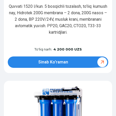
Quvvati 1520 l/kun. 5 bosqichli tozalash, to’liq: kumush
nay, Hidrotek 200G membrana – 2 dona, 200G nasos –
2 dona, BP 220V/24V, musluk krani, membranani
avtomatik yuvish. PP20, GAC20, CTO20, T33-33
kartridjlari.
To'liq narh:
4 200 000 UZS
Sinab Ko'raman