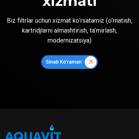
xizmati
Biz filtrlar uchun xizmat ko‘rsatamiz (o‘rnatish,
kartridjlarni almashtirish, ta’mirlash,
modernizatsiya)
Sinab Ko'raman