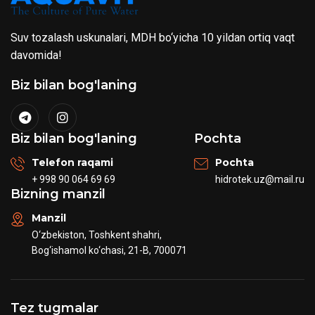
Suv tozalash uskunalari, MDH bo‘yicha 10 yildan ortiq vaqt
davomida!
Biz bilan bog'laning
Biz bilan bog'laning
Pochta
Telefon raqami
Pochta
+ 998 90 064 69 69
hidrotek.uz@mail.ru
Bizning manzil
Manzil
O‘zbekiston, Toshkent shahri,
Bog‘ishamol ko‘chasi, 21-B, 700071
Tez tugmalar