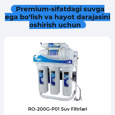
P
r
e
m
i
u
m
-
s
i
f
a
t
d
a
g
i
s
u
v
g
a
e
g
a
b
o
‘
l
i
s
h
v
a
h
a
y
o
t
d
a
r
a
j
a
s
i
n
i
o
s
h
i
r
i
s
h
u
c
h
u
n
RO-200G-P01 Suv Filtrlari