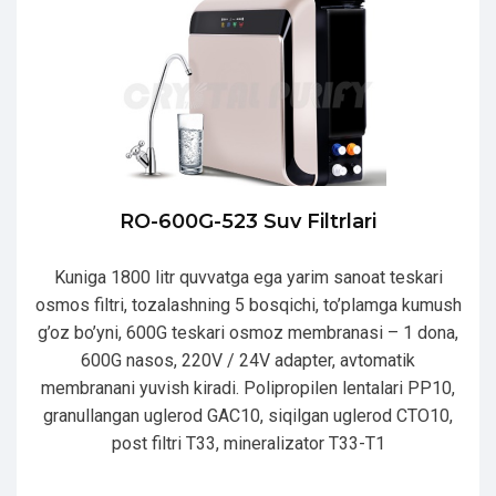
RO-600G-523 Suv Filtrlari
Kuniga 1800 litr quvvatga ega yarim sanoat teskari
osmos filtri, tozalashning 5 bosqichi, to’plamga kumush
g’oz bo’yni, 600G teskari osmoz membranasi – 1 dona,
600G nasos, 220V / 24V adapter, avtomatik
membranani yuvish kiradi. Polipropilen lentalari PP10,
granullangan uglerod GAC10, siqilgan uglerod CTO10,
post filtri T33, mineralizator T33-T1