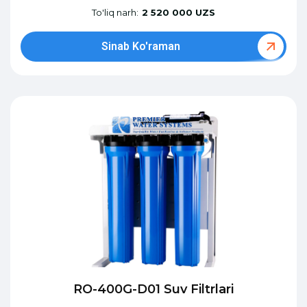
To'liq narh:
2 520 000 UZS
Sinab Ko'raman
RO-400G-D01 Suv Filtrlari