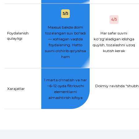
5/5
4/5
Maxsus bakda doim
Foydalanish
tozalangan suv bo‘ladi
Har safar suvni
qulayligi
— xohlagan vaqtda
kо‘zg‘aladigan idishga
foydalaning. Hatto
quyish, tozalashni uzoq
suvni o‘chirib qo‘yishsa
kutish kerak
ham
1 marta o‘rnatish va har
~6–12 oyda filtrlovchi
Doimiy ravishda “shubhal
Xarajatlar
elementlarni
almashtirish kifoya