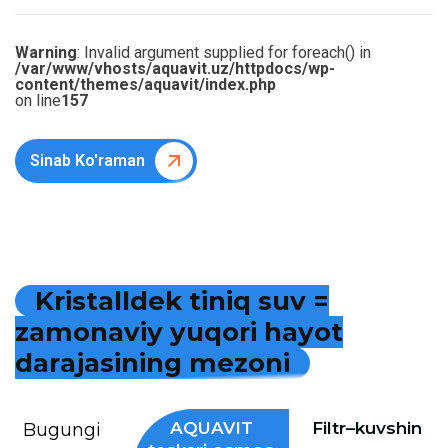
Warning
: Invalid argument supplied for foreach() in
/var/www/vhosts/aquavit.uz/httpdocs/wp-
content/themes/aquavit/index.php
on line
157
Sinab Ko'raman
K
r
i
s
t
a
l
l
d
e
k
t
i
n
i
q
s
u
v
=
z
a
m
o
n
a
v
i
y
y
u
q
o
r
i
h
a
y
o
t
d
a
r
a
j
a
s
i
n
i
n
g
m
e
z
o
n
i
AQUAVIT
Filtr–kuvshin
Bugungi