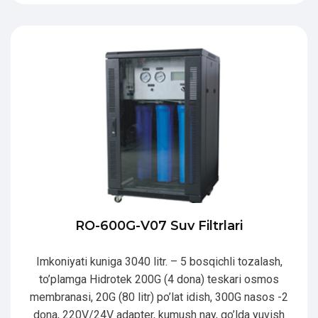
RO-600G-V07 Suv Filtrlari
Imkoniyati kuniga 3040 litr. – 5 bosqichli tozalash,
to’plamga Hidrotek 200G (4 dona) teskari osmos
membranasi, 20G (80 litr) po’lat idish, 300G nasos -2
dona, 220V/24V adapter, kumush nay, qo’lda yuvish