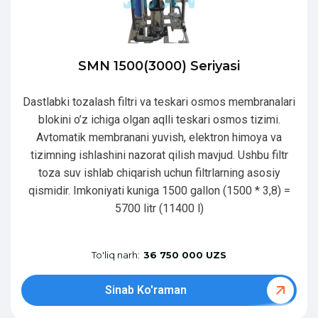
SMN 1500(3000) Seriyasi
Dastlabki tozalash filtri va teskari osmos membranalari
blokini o’z ichiga olgan aqlli teskari osmos tizimi.
Avtomatik membranani yuvish, elektron himoya va
tizimning ishlashini nazorat qilish mavjud. Ushbu filtr
toza suv ishlab chiqarish uchun filtrlarning asosiy
qismidir. Imkoniyati kuniga 1500 gallon (1500 * 3,8) =
5700 litr (11400 l)
To'liq narh:
36 750 000 UZS
Sinab Ko'raman