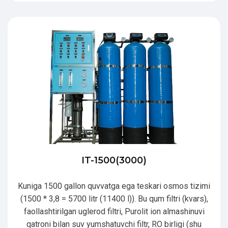
IT-1500(3000)
Kuniga 1500 gallon quvvatga ega teskari osmos tizimi
(1500 * 3,8 = 5700 litr (11400 l)). Bu qum filtri (kvars),
faollashtirilgan uglerod filtri, Purolit ion almashinuvi
qatroni bilan suv yumshatuvchi filtr, RO birligi (shu