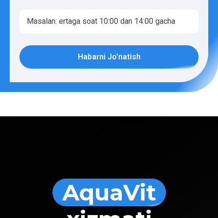
Habarni Jo'natish
AquaVit