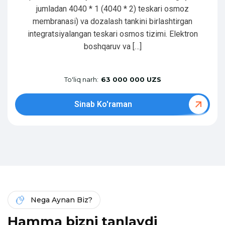
jumladan 4040 * 1 (4040 * 2) teskari osmoz
membranasi) va dozalash tankini birlashtirgan
integratsiyalangan teskari osmos tizimi. Elektron
boshqaruv va […]
To'liq narh:
63 000 000 UZS
Sinab Ko'raman
Nega Aynan Biz?
H
a
m
m
a
b
i
z
n
i
t
a
n
l
a
y
d
i