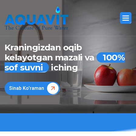
Kraningizdan oqib
kelayotgan mazali va
100%
sof suvni
iching
Sinab Ko'raman