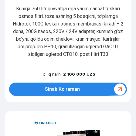
Kuniga 760 litr quvvatga ega yarim sanoat teskari
osmos filtri, tozalashning 5 bosqichi, to’plamga
Hidrotek 100G teskari osmos membranasi kiradi – 2
dona, 200G nasos, 220V / 24V adapter, kumush g’oz
bo’yni, qo’lda oqim cheklovi, kran mavjud. Kartrijlar
polipropilen PP10, granullangan uglerod GAC10,
siqilgan uglerod CTO10, post filtri T33
To'liq narh:
2 100 000 UZS
Sinab Ko'raman