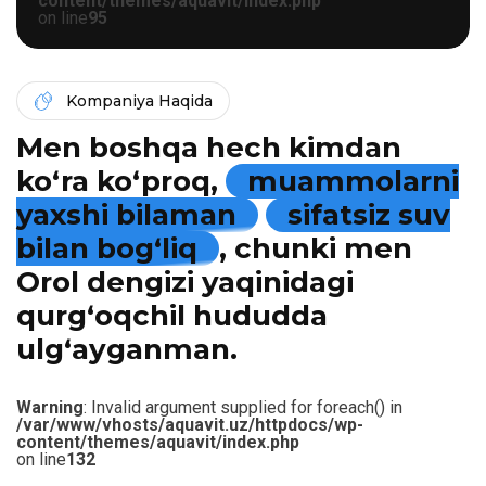
content/themes/aquavit/index.php
on line
95
Kompaniya Haqida
Men boshqa hech kimdan
ko‘ra ko‘proq,
muammolarni
yaxshi bilaman
sifatsiz suv
bilan bog‘liq
, chunki men
Orol dengizi yaqinidagi
qurg‘oqchil hududda
ulg‘ayganman.
Warning
: Invalid argument supplied for foreach() in
/var/www/vhosts/aquavit.uz/httpdocs/wp-
content/themes/aquavit/index.php
on line
132