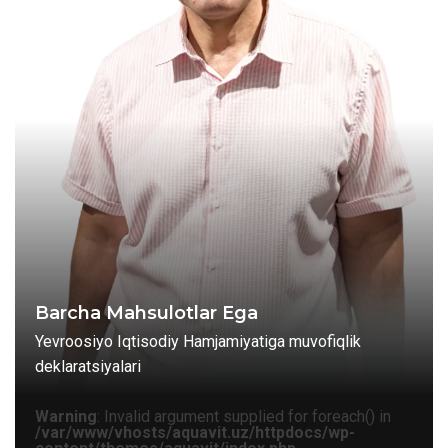
Barcha Mahsulotlar Ega
Yevroosiyo Iqtisodiy Hamjamiyatiga muvofiqlik
deklaratsiyalari
Warning
: Invalid argument supplied for foreach() in
/var/www/vhosts/aquavit.uz/httpdocs/wp-