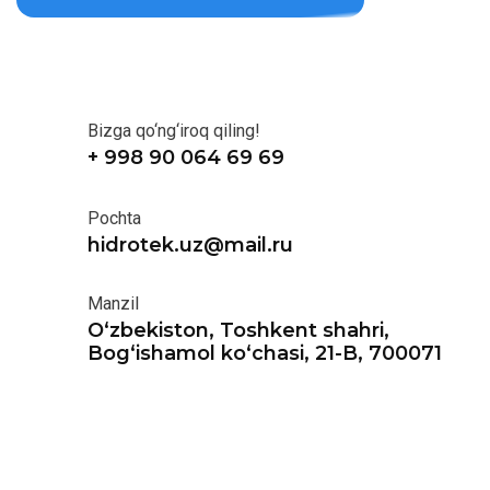
Bizga qo‘ng‘iroq qiling!
+ 998 90 064 69 69
Pochta
hidrotek.uz@mail.ru
Manzil
O‘zbekiston, Toshkent shahri,
Bog‘ishamol ko‘chasi, 21-B, 700071