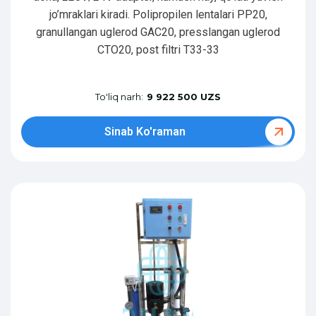
jo’mraklari kiradi. Polipropilen lentalari PP20,
granullangan uglerod GAC20, presslangan uglerod
CTO20, post filtri T33-33
To'liq narh:
9 922 500 UZS
Sinab Ko'raman