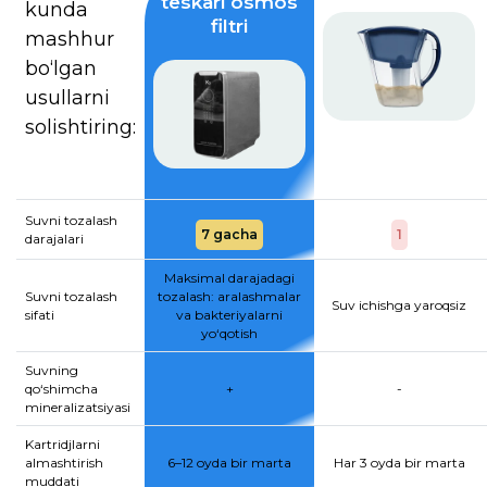
teskari osmos
kunda
filtri
mashhur
bo‘lgan
usullarni
solishtiring:
Suvni tozalash
7 gacha
1
darajalari
Maksimal darajadagi
Suvni tozalash
tozalash: aralashmalar
Suv ichishga yaroqsiz
sifati
va bakteriyalarni
yo‘qotish
Suvning
qo‘shimcha
+
-
mineralizatsiyasi
Kartridjlarni
almashtirish
6–12 oyda bir marta
Har 3 oyda bir marta
muddati