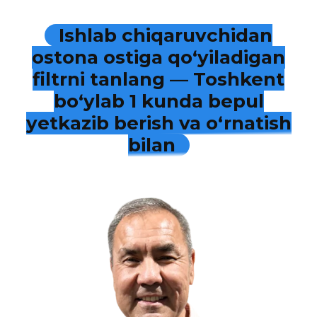
Ishlab chiqaruvchidan
ostona ostiga qo‘yiladigan
filtrni tanlang — Toshkent
bo‘ylab 1 kunda bepul
yetkazib berish va o‘rnatish
bilan