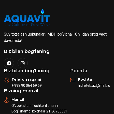
Suv tozalash uskunalari, MDH bo‘yicha 10 yildan ortiq vaqt
davomida!
Biz bilan bog'laning
Biz bilan bog'laning
Pochta
Telefon raqami
Pochta
+ 998 90 064 69 69
hidrotek.uz@mail.ru
Bizning manzil
Manzil
O‘zbekiston, Toshkent shahri,
Bog‘ishamol ko‘chasi, 21-B, 700071