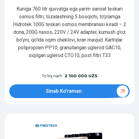
Kuniga 760 litr quvvatga ega yarim sanoat teskari
osmos filtri, tozalashning 5 bosqichi, to’plamga
Hidrotek 100G teskari osmos membranasi kiradi – 2
dona, 200G nasos, 220V / 24V adapter, kumush g’oz
bo’yni, qo’lda oqim cheklovi, kran mavjud. Kartrijlar
polipropilen PP10, granullangan uglerod GAC10,
siqilgan uglerod CTO10, post filtri T33
To'liq narh:
2 100 000 UZS
Sinab Ko'raman