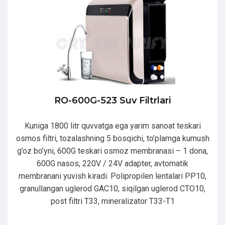
RO-600G-523 Suv Filtrlari
Kuniga 1800 litr quvvatga ega yarim sanoat teskari
osmos filtri, tozalashning 5 bosqichi, to’plamga kumush
g’oz bo’yni, 600G teskari osmoz membranasi – 1 dona,
600G nasos, 220V / 24V adapter, avtomatik
membranani yuvish kiradi. Polipropilen lentalari PP10,
granullangan uglerod GAC10, siqilgan uglerod CTO10,
post filtri T33, mineralizator T33-T1