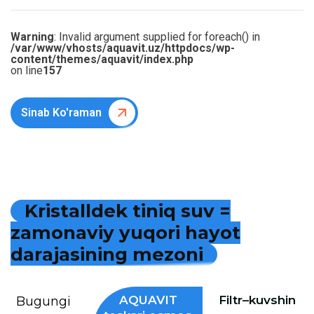
Warning
: Invalid argument supplied for foreach() in
/var/www/vhosts/aquavit.uz/httpdocs/wp-
content/themes/aquavit/index.php
on line
157
Sinab Ko'raman
K
r
i
s
t
a
l
l
d
e
k
t
i
n
i
q
s
u
v
=
z
a
m
o
n
a
v
i
y
y
u
q
o
r
i
h
a
y
o
t
d
a
r
a
j
a
s
i
n
i
n
g
m
e
z
o
n
i
AQUAVIT
Filtr–kuvshin
Bugungi