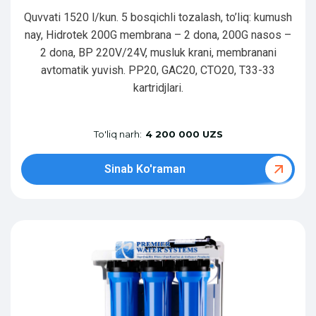
Quvvati 1520 l/kun. 5 bosqichli tozalash, to’liq: kumush
nay, Hidrotek 200G membrana – 2 dona, 200G nasos –
2 dona, BP 220V/24V, musluk krani, membranani
avtomatik yuvish. PP20, GAC20, CTO20, T33-33
kartridjlari.
To'liq narh:
4 200 000 UZS
Sinab Ko'raman