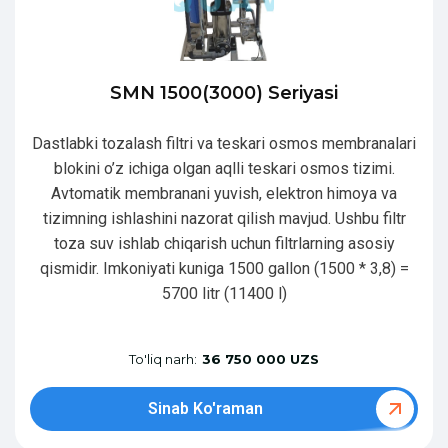
SMN 1500(3000) Seriyasi
Dastlabki tozalash filtri va teskari osmos membranalari
blokini o’z ichiga olgan aqlli teskari osmos tizimi.
Avtomatik membranani yuvish, elektron himoya va
tizimning ishlashini nazorat qilish mavjud. Ushbu filtr
toza suv ishlab chiqarish uchun filtrlarning asosiy
qismidir. Imkoniyati kuniga 1500 gallon (1500 * 3,8) =
5700 litr (11400 l)
To'liq narh:
36 750 000 UZS
Sinab Ko'raman