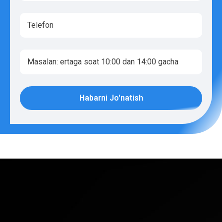
Habarni Jo'natish