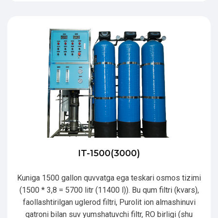
IT-1500(3000)
Kuniga 1500 gallon quvvatga ega teskari osmos tizimi
(1500 * 3,8 = 5700 litr (11400 l)). Bu qum filtri (kvars),
faollashtirilgan uglerod filtri, Purolit ion almashinuvi
qatroni bilan suv yumshatuvchi filtr, RO birligi (shu