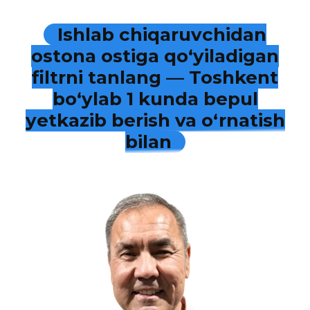
Ishlab chiqaruvchidan
ostona ostiga qo‘yiladigan
filtrni tanlang — Toshkent
bo‘ylab 1 kunda bepul
yetkazib berish va o‘rnatish
bilan