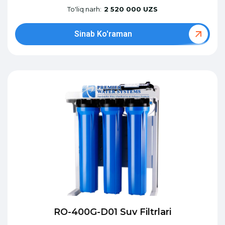
To'liq narh:
2 520 000 UZS
Sinab Ko'raman
RO-400G-D01 Suv Filtrlari