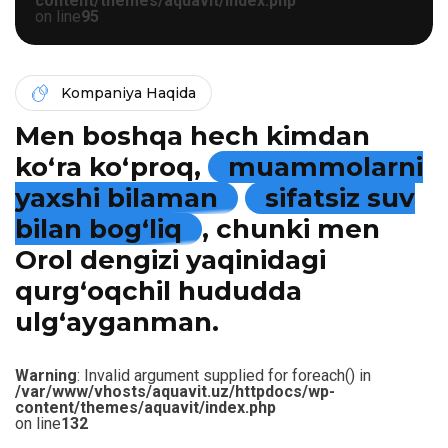
content/themes/aquavit/index.php
on line
95
Kompaniya Haqida
Men boshqa hech kimdan
ko‘ra ko‘proq,
muammolarni
yaxshi bilaman
sifatsiz suv
bilan bog‘liq
, chunki men
Orol dengizi yaqinidagi
qurg‘oqchil hududda
ulg‘ayganman.
Warning
: Invalid argument supplied for foreach() in
/var/www/vhosts/aquavit.uz/httpdocs/wp-
content/themes/aquavit/index.php
on line
132