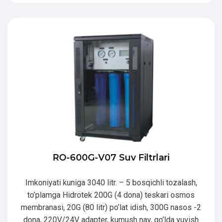
RO-600G-V07 Suv Filtrlari
Imkoniyati kuniga 3040 litr. – 5 bosqichli tozalash,
to’plamga Hidrotek 200G (4 dona) teskari osmos
membranasi, 20G (80 litr) po’lat idish, 300G nasos -2
dona, 220V/24V adapter, kumush nay, qo’lda yuvish