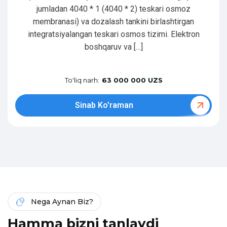
jumladan 4040 * 1 (4040 * 2) teskari osmoz
membranasi) va dozalash tankini birlashtirgan
integratsiyalangan teskari osmos tizimi. Elektron
boshqaruv va […]
To'liq narh:
63 000 000 UZS
Sinab Ko'raman
Nega Aynan Biz?
H
a
m
m
a
b
i
z
n
i
t
a
n
l
a
y
d
i