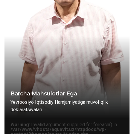
Barcha Mahsulotlar Ega
Yevroosiyo Iqtisodiy Hamjamiyatiga muvofiqlik
deklaratsiyalari
Warning
: Invalid argument supplied for foreach() in
/var/www/vhosts/aquavit.uz/httpdocs/wp-