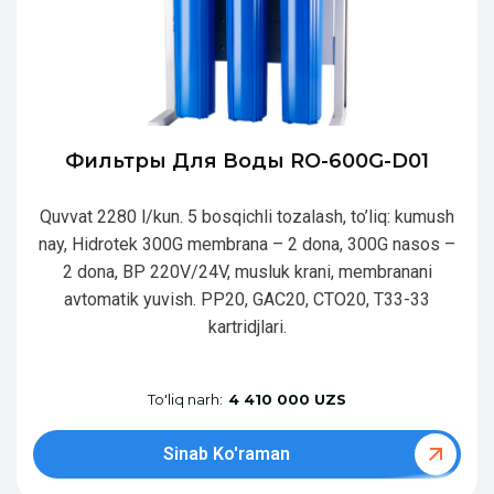
Фильтры Для Воды RO-600G-D01
Quvvat 2280 l/kun. 5 bosqichli tozalash, to’liq: kumush
nay, Hidrotek 300G membrana – 2 dona, 300G nasos –
2 dona, BP 220V/24V, musluk krani, membranani
avtomatik yuvish. PP20, GAC20, CTO20, T33-33
kartridjlari.
To'liq narh:
4 410 000 UZS
Sinab Ko'raman