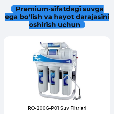
P
r
e
m
i
u
m
-
s
i
f
a
t
d
a
g
i
s
u
v
g
a
e
g
a
b
o
‘
l
i
s
h
v
a
h
a
y
o
t
d
a
r
a
j
a
s
i
n
i
o
s
h
i
r
i
s
h
u
c
h
u
n
RO-200G-P01 Suv Filtrlari