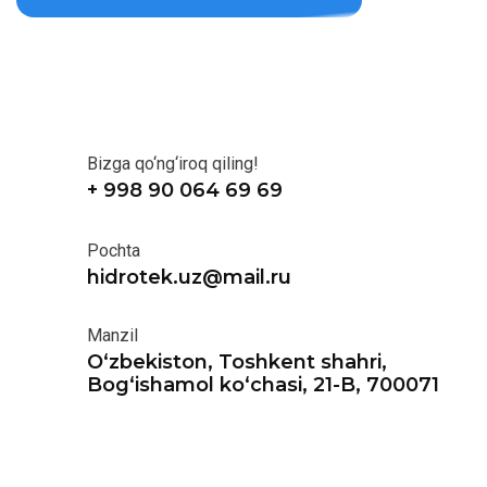
Bizga qo‘ng‘iroq qiling!
+ 998 90 064 69 69
Pochta
hidrotek.uz@mail.ru
Manzil
O‘zbekiston, Toshkent shahri,
Bog‘ishamol ko‘chasi, 21-B, 700071