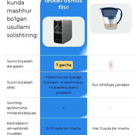
teskari osmos
kunda
filtri
mashhur
bo‘lgan
usullarni
solishtiring:
Suvni tozalash
7 gacha
1
darajalari
Maksimal darajadagi
Suvni tozalash
tozalash: aralashmalar
Suv ichishga yaroqsiz
sifati
va bakteriyalarni
yo‘qotish
Suvning
qo‘shimcha
+
-
mineralizatsiyasi
Kartridjlarni
almashtirish
6–12 oyda bir marta
Har 3 oyda bir marta
muddati