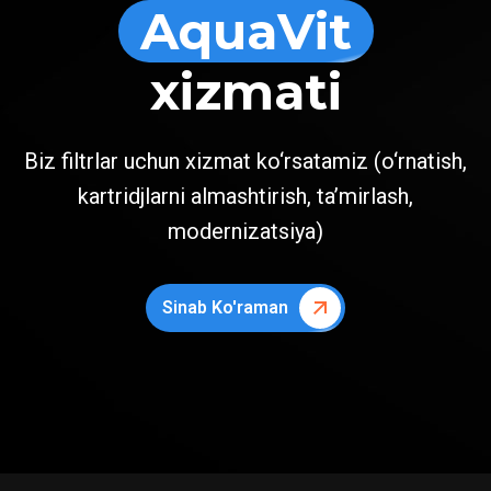
AquaVit
xizmati
Biz filtrlar uchun xizmat ko‘rsatamiz (o‘rnatish,
kartridjlarni almashtirish, ta’mirlash,
modernizatsiya)
Sinab Ko'raman