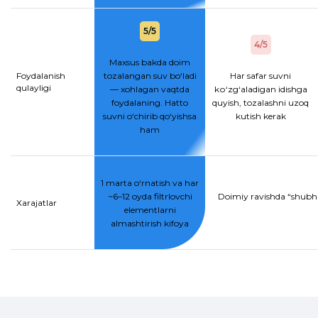
5/5
4/5
Maxsus bakda doim
Foydalanish
tozalangan suv bo‘ladi
Har safar suvni
qulayligi
— xohlagan vaqtda
kо‘zg‘aladigan idishga
foydalaning. Hatto
quyish, tozalashni uzoq
suvni o‘chirib qo‘yishsa
kutish kerak
ham
1 marta o‘rnatish va har
~6–12 oyda filtrlovchi
Doimiy ravishda “shubhal
Xarajatlar
elementlarni
almashtirish kifoya