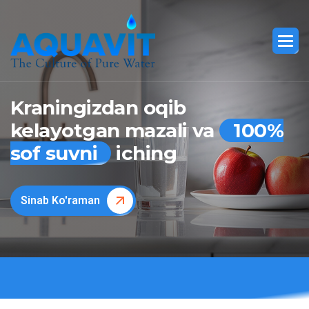
Kraningizdan oqib
kelayotgan mazali va
100%
sof suvni
iching
Sinab Ko'raman