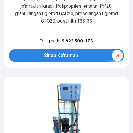
jo’mraklari kiradi. Polipropilen lentalari PP20,
granullangan uglerod GAC20, presslangan uglerod
CTO20, post filtri T33-33
To'liq narh:
9 922 500 UZS
Sinab Ko'raman