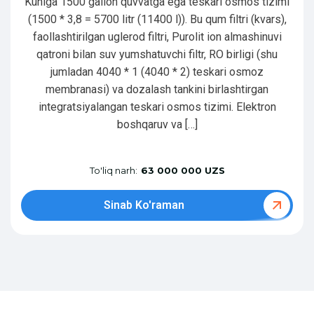
Kuniga 1500 gallon quvvatga ega teskari osmos tizimi
(1500 * 3,8 = 5700 litr (11400 l)). Bu qum filtri (kvars),
faollashtirilgan uglerod filtri, Purolit ion almashinuvi
qatroni bilan suv yumshatuvchi filtr, RO birligi (shu
jumladan 4040 * 1 (4040 * 2) teskari osmoz
membranasi) va dozalash tankini birlashtirgan
integratsiyalangan teskari osmos tizimi. Elektron
boshqaruv va […]
To'liq narh:
63 000 000 UZS
Sinab Ko'raman