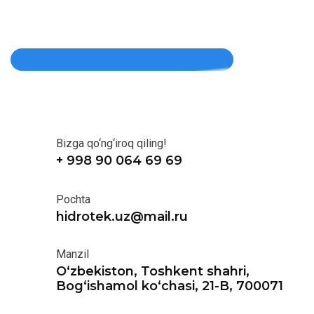
Bizga qo‘ng‘iroq qiling!
+ 998 90 064 69 69
Pochta
hidrotek.uz@mail.ru
Manzil
O‘zbekiston, Toshkent shahri,
Bog‘ishamol ko‘chasi, 21-B, 700071