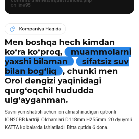
content/themes/aquavit/index.php
on line
95
Kompaniya Haqida
Men boshqa hech kimdan
ko‘ra ko‘proq,
muammolarni
yaxshi bilaman
sifatsiz suv
bilan bog‘liq
, chunki men
Orol dengizi yaqinidagi
qurg‘oqchil hududda
ulg‘ayganman.
Suvni yumshatish uchun ion almashinadigan qatronli
ION20BB kartriji. Olchamlari D118mm H255mm. 20 dyuymli
KATTA kolbalarda ishlatiladi. Bitta qutida 6 dona.