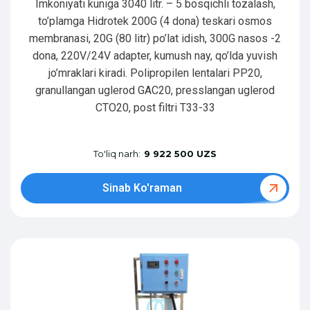
Imkoniyati kuniga 3040 litr. – 5 bosqichli tozalash,
to’plamga Hidrotek 200G (4 dona) teskari osmos
membranasi, 20G (80 litr) po’lat idish, 300G nasos -2
dona, 220V/24V adapter, kumush nay, qo’lda yuvish
jo’mraklari kiradi. Polipropilen lentalari PP20,
granullangan uglerod GAC20, presslangan uglerod
CTO20, post filtri T33-33
To'liq narh:
9 922 500 UZS
Sinab Ko'raman