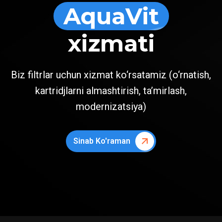
AquaVit
xizmati
Biz filtrlar uchun xizmat ko‘rsatamiz (o‘rnatish,
kartridjlarni almashtirish, ta’mirlash,
modernizatsiya)
Sinab Ko'raman