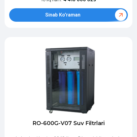
Sinab Ko'raman
RO-600G-V07 Suv Filtrlari