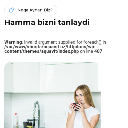
Nega Aynan Biz?
H
a
m
m
a
b
i
z
n
i
t
a
n
l
a
y
d
i
Warning
: Invalid argument supplied for foreach() in
/var/www/vhosts/aquavit.uz/httpdocs/wp-
content/themes/aquavit/index.php
on line
407