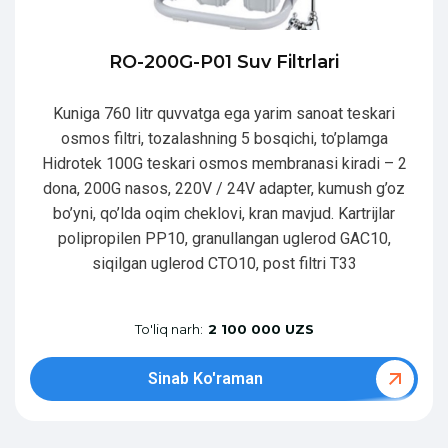
RO-200G-P01 Suv Filtrlari
Kuniga 760 litr quvvatga ega yarim sanoat teskari
osmos filtri, tozalashning 5 bosqichi, to’plamga
Hidrotek 100G teskari osmos membranasi kiradi – 2
dona, 200G nasos, 220V / 24V adapter, kumush g’oz
bo’yni, qo’lda oqim cheklovi, kran mavjud. Kartrijlar
polipropilen PP10, granullangan uglerod GAC10,
siqilgan uglerod CTO10, post filtri T33
To'liq narh:
2 100 000 UZS
Sinab Ko'raman