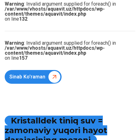
Warning
: Invalid argument supplied for foreach() in
/var/www/vhosts/aquavit.uz/httpdocs/wp-
content/themes/aquavit/index.php
on line
132
Warning
: Invalid argument supplied for foreach() in
/var/www/vhosts/aquavit.uz/httpdocs/wp-
content/themes/aquavit/index.php
on line
157
Sinab Ko'raman
K
r
i
s
t
a
l
l
d
e
k
t
i
n
i
q
s
u
v
=
z
a
m
o
n
a
v
i
y
y
u
q
o
r
i
h
a
y
o
t