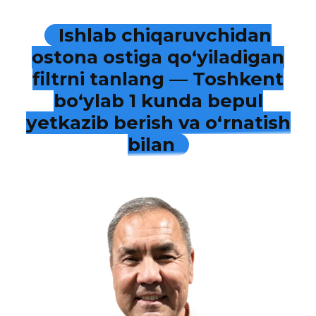
Ishlab chiqaruvchidan
ostona ostiga qo‘yiladigan
filtrni tanlang — Toshkent
bo‘ylab 1 kunda bepul
yetkazib berish va o‘rnatish
bilan