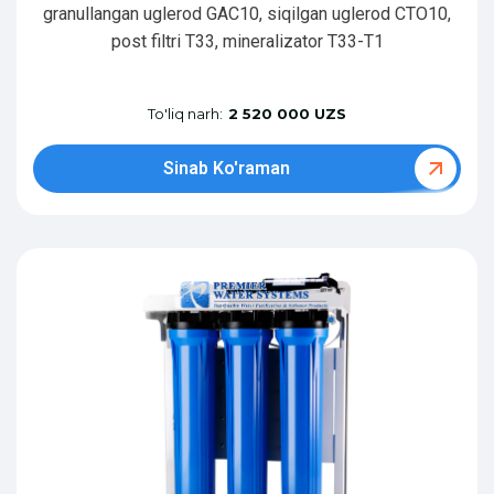
granullangan uglerod GAC10, siqilgan uglerod CTO10,
post filtri T33, mineralizator T33-T1
To'liq narh:
2 520 000 UZS
Sinab Ko'raman