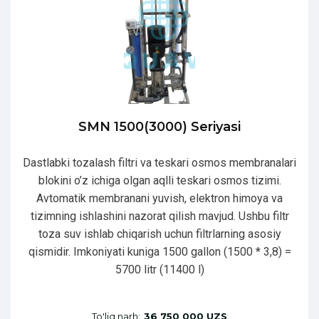
SMN 1500(3000) Seriyasi
Dastlabki tozalash filtri va teskari osmos membranalari
blokini o’z ichiga olgan aqlli teskari osmos tizimi.
Avtomatik membranani yuvish, elektron himoya va
tizimning ishlashini nazorat qilish mavjud. Ushbu filtr
toza suv ishlab chiqarish uchun filtrlarning asosiy
qismidir. Imkoniyati kuniga 1500 gallon (1500 * 3,8) =
5700 litr (11400 l)
To'liq narh:
36 750 000 UZS