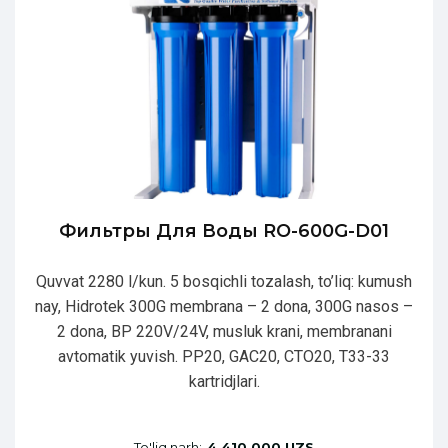
Фильтры Для Воды RO-600G-D01
Quvvat 2280 l/kun. 5 bosqichli tozalash, to’liq: kumush
nay, Hidrotek 300G membrana – 2 dona, 300G nasos –
2 dona, BP 220V/24V, musluk krani, membranani
avtomatik yuvish. PP20, GAC20, CTO20, T33-33
kartridjlari.
To'liq narh:
4 410 000 UZS