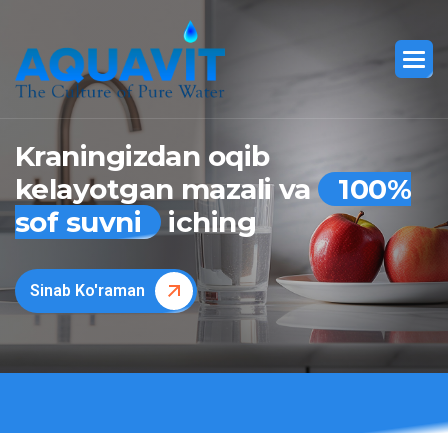
Kraningizdan oqib
kelayotgan mazali va
100%
sof suvni
iching
Sinab Ko'raman