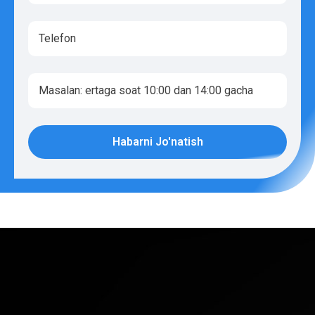
Habarni Jo'natish