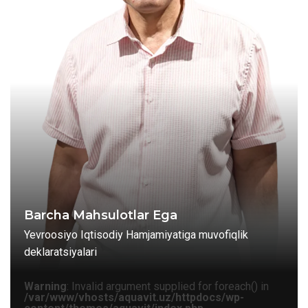
Barcha Mahsulotlar Ega
Yevroosiyo Iqtisodiy Hamjamiyatiga muvofiqlik
deklaratsiyalari
Warning
: Invalid argument supplied for foreach() in
/var/www/vhosts/aquavit.uz/httpdocs/wp-