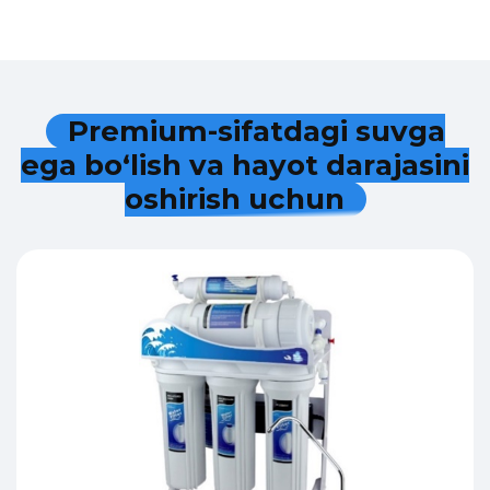
P
r
e
m
i
u
m
-
s
i
f
a
t
d
a
g
i
s
u
v
g
a
e
g
a
b
o
‘
l
i
s
h
v
a
h
a
y
o
t
d
a
r
a
j
a
s
i
n
i
o
s
h
i
r
i
s
h
u
c
h
u
n