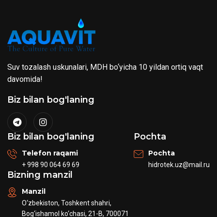
Suv tozalash uskunalari, MDH bo‘yicha 10 yildan ortiq vaqt
davomida!
Biz bilan bog'laning
Biz bilan bog'laning
Pochta
Telefon raqami
Pochta
+ 998 90 064 69 69
hidrotek.uz@mail.ru
Bizning manzil
Manzil
O‘zbekiston, Toshkent shahri,
Bog‘ishamol ko‘chasi, 21-B, 700071