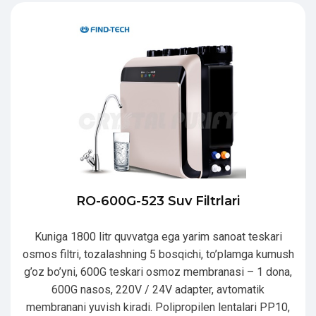
RO-600G-523 Suv Filtrlari
Kuniga 1800 litr quvvatga ega yarim sanoat teskari
osmos filtri, tozalashning 5 bosqichi, to’plamga kumush
g’oz bo’yni, 600G teskari osmoz membranasi – 1 dona,
600G nasos, 220V / 24V adapter, avtomatik
membranani yuvish kiradi. Polipropilen lentalari PP10,