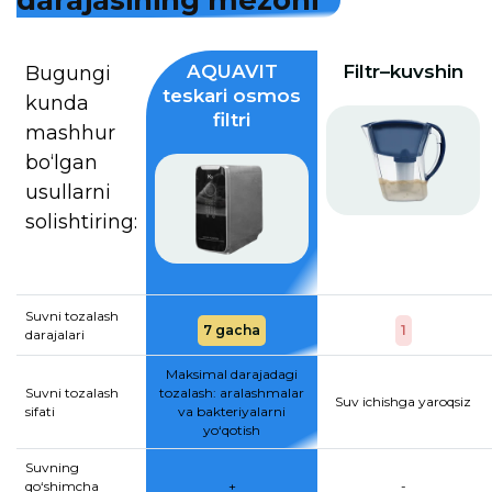
d
a
r
a
j
a
s
i
n
i
n
g
m
e
z
o
n
i
AQUAVIT
Filtr–kuvshin
Bugungi
teskari osmos
kunda
filtri
mashhur
bo‘lgan
usullarni
solishtiring:
Suvni tozalash
7 gacha
1
darajalari
Maksimal darajadagi
Suvni tozalash
tozalash: aralashmalar
Suv ichishga yaroqsiz
sifati
va bakteriyalarni
yo‘qotish
Suvning
qo‘shimcha
+
-