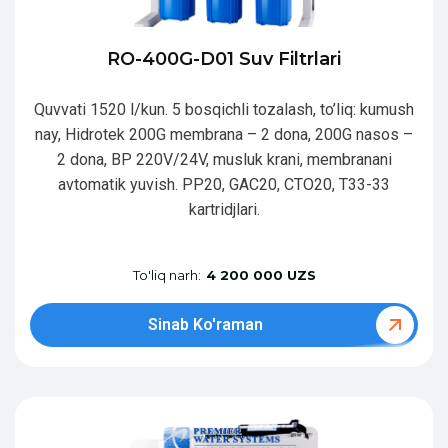
RO-400G-D01 Suv Filtrlari
Quvvati 1520 l/kun. 5 bosqichli tozalash, to’liq: kumush
nay, Hidrotek 200G membrana – 2 dona, 200G nasos –
2 dona, BP 220V/24V, musluk krani, membranani
avtomatik yuvish. PP20, GAC20, CTO20, T33-33
kartridjlari.
To'liq narh:
4 200 000 UZS
Sinab Ko'raman