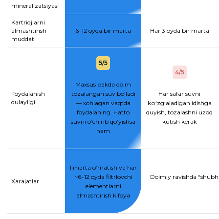
mineralizatsiyasi
Kartridjlarni
almashtirish
6–12 oyda bir marta
Har 3 oyda bir marta
muddati
5/5
4/5
Maxsus bakda doim
Foydalanish
tozalangan suv bo‘ladi
Har safar suvni
qulayligi
— xohlagan vaqtda
kо‘zg‘aladigan idishga
foydalaning. Hatto
quyish, tozalashni uzoq
suvni o‘chirib qo‘yishsa
kutish kerak
ham
1 marta o‘rnatish va har
~6–12 oyda filtrlovchi
Doimiy ravishda “shubhal
Xarajatlar
elementlarni
almashtirish kifoya