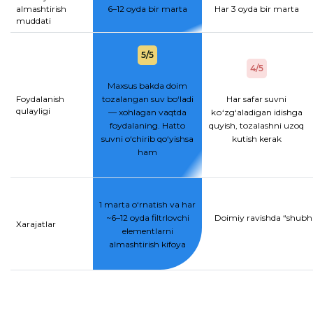
almashtirish
6–12 oyda bir marta
Har 3 oyda bir marta
muddati
5/5
4/5
Maxsus bakda doim
Foydalanish
tozalangan suv bo‘ladi
Har safar suvni
qulayligi
— xohlagan vaqtda
kо‘zg‘aladigan idishga
foydalaning. Hatto
quyish, tozalashni uzoq
suvni o‘chirib qo‘yishsa
kutish kerak
ham
1 marta o‘rnatish va har
~6–12 oyda filtrlovchi
Doimiy ravishda “shubhal
Xarajatlar
elementlarni
almashtirish kifoya