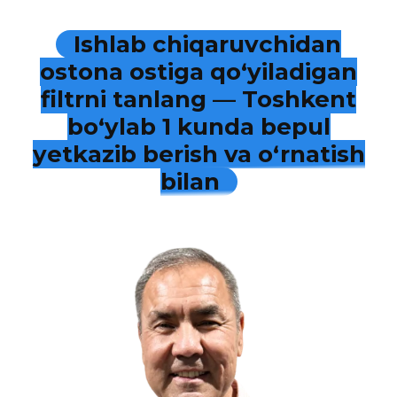
Ishlab chiqaruvchidan
ostona ostiga qo‘yiladigan
filtrni tanlang — Toshkent
bo‘ylab 1 kunda bepul
yetkazib berish va o‘rnatish
bilan