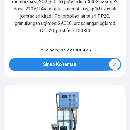
membranasi, 20G (80 litr) po’lat idish, 300G nasos -2
dona, 220V/24V adapter, kumush nay, qo’lda yuvish
jo’mraklari kiradi. Polipropilen lentalari PP20,
granullangan uglerod GAC20, presslangan uglerod
CTO20, post filtri T33-33
To'liq narh:
9 922 500 UZS
Sinab Ko'raman