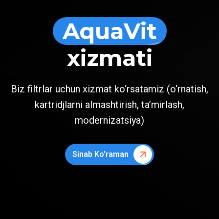
AquaVit
xizmati
Biz filtrlar uchun xizmat ko‘rsatamiz (o‘rnatish,
kartridjlarni almashtirish, ta’mirlash,
modernizatsiya)
Sinab Ko'raman