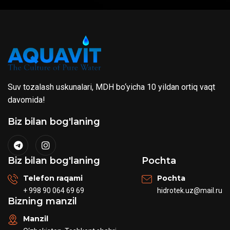
Suv tozalash uskunalari, MDH bo‘yicha 10 yildan ortiq vaqt
davomida!
Biz bilan bog'laning
Biz bilan bog'laning
Pochta
Telefon raqami
Pochta
+ 998 90 064 69 69
hidrotek.uz@mail.ru
Bizning manzil
Manzil