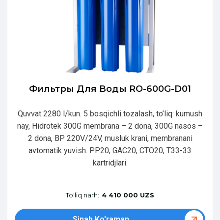
Фильтры Для Воды RO-600G-D01
Quvvat 2280 l/kun. 5 bosqichli tozalash, to’liq: kumush
nay, Hidrotek 300G membrana – 2 dona, 300G nasos –
2 dona, BP 220V/24V, musluk krani, membranani
avtomatik yuvish. PP20, GAC20, CTO20, T33-33
kartridjlari.
To'liq narh:
4 410 000 UZS
Sinab Ko'raman