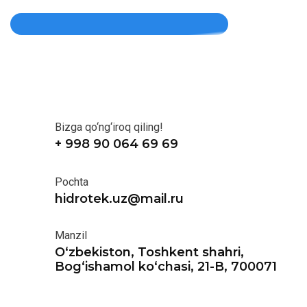
Bizga qo‘ng‘iroq qiling!
+ 998 90 064 69 69
Pochta
hidrotek.uz@mail.ru
Manzil
O‘zbekiston, Toshkent shahri,
Bog‘ishamol ko‘chasi, 21-B, 700071