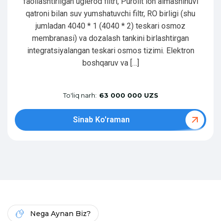
faollashtirilgan uglerod filtri, Purolit ion almashinuvi
qatroni bilan suv yumshatuvchi filtr, RO birligi (shu
jumladan 4040 * 1 (4040 * 2) teskari osmoz
membranasi) va dozalash tankini birlashtirgan
integratsiyalangan teskari osmos tizimi. Elektron
boshqaruv va […]
To'liq narh:
63 000 000 UZS
Sinab Ko'raman
Nega Aynan Biz?