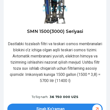
SMN 1500(3000) Seriyasi
Dastlabki tozalash filtri va teskari osmos membranalari
blokini o’z ichiga olgan aqlli teskari osmos tizimi.
Avtomatik membranani yuvish, elektron himoya va
tizimning ishlashini nazorat qilish mavjud. Ushbu filtr
toza suv ishlab chiqarish uchun filtrlarning asosiy
qismidir. Imkoniyati kuniga 1500 gallon (1500 * 3,8) =
5700 litr (11400 l)
To'liq narh:
36 750 000 UZS
Sinab Ko'raman