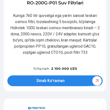
RO-200G-P01 Suv Filtrlari
Kuniga 760 litr quvvatga ega yarim sanoat teskari
osmos filtri, tozalashning 5 bosqichi, to’plamga
Hidrotek 100G teskari osmos membranasi kiradi – 2
dona, 200G nasos, 220V / 24V adapter, kumush g’oz
bo’yni, qo’lda oqim cheklovi, kran mavjud. Kartrijlar
polipropilen PP10, granullangan uglerod GAC10,
siqilgan uglerod CTO10, post filtri T33
To'liq narh:
2 100 000 UZS
Sinab Ko'raman