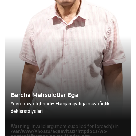
Barcha Mahsulotlar Ega
Yevroosiyo Iqtisodiy Hamjamiyatiga muvofiqlik
deklaratsiyalari
Warning
: Invalid argument supplied for foreach() in
/var/www/vhosts/aquavit.uz/httpdocs/wp-