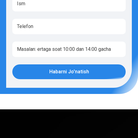
Habarni Jo'natish