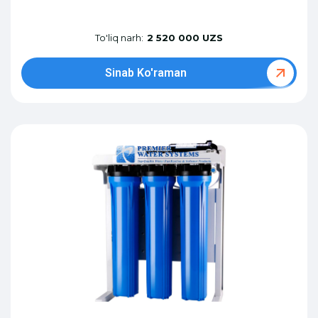
To'liq narh:
2 520 000 UZS
Sinab Ko'raman