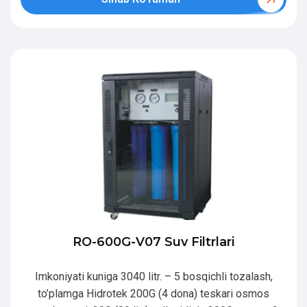
RO-600G-V07 Suv Filtrlari
Imkoniyati kuniga 3040 litr. – 5 bosqichli tozalash,
to’plamga Hidrotek 200G (4 dona) teskari osmos