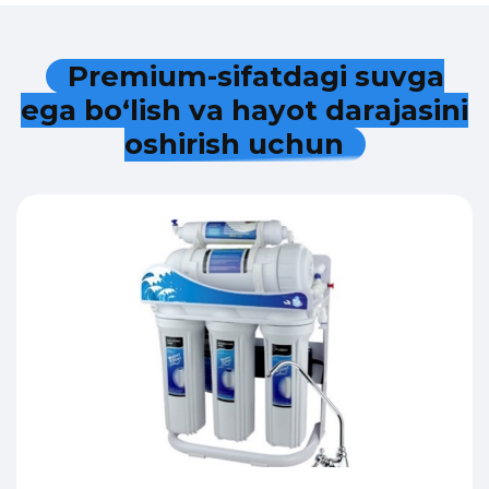
P
r
e
m
i
u
m
-
s
i
f
a
t
d
a
g
i
s
u
v
g
a
e
g
a
b
o
‘
l
i
s
h
v
a
h
a
y
o
t
d
a
r
a
j
a
s
i
n
i
o
s
h
i
r
i
s
h
u
c
h
u
n