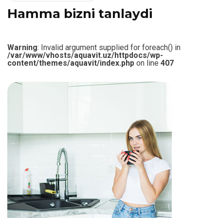
H
a
m
m
a
b
i
z
n
i
t
a
n
l
a
y
d
i
Warning
: Invalid argument supplied for foreach() in
/var/www/vhosts/aquavit.uz/httpdocs/wp-
content/themes/aquavit/index.php
on line
407