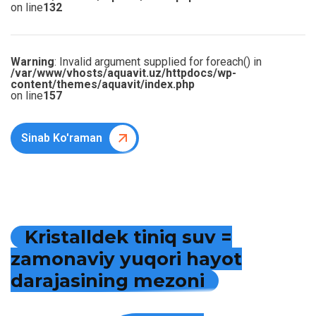
on line
132
Warning
: Invalid argument supplied for foreach() in
/var/www/vhosts/aquavit.uz/httpdocs/wp-
content/themes/aquavit/index.php
on line
157
Sinab Ko'raman
K
r
i
s
t
a
l
l
d
e
k
t
i
n
i
q
s
u
v
=
z
a
m
o
n
a
v
i
y
y
u
q
o
r
i
h
a
y
o
t
d
a
r
a
j
a
s
i
n
i
n
g
m
e
z
o
n
i