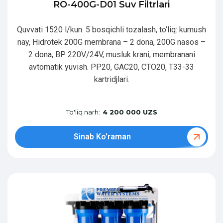
RO-400G-D01 Suv Filtrlari
Quvvati 1520 l/kun. 5 bosqichli tozalash, to’liq: kumush
nay, Hidrotek 200G membrana – 2 dona, 200G nasos –
2 dona, BP 220V/24V, musluk krani, membranani
avtomatik yuvish. PP20, GAC20, CTO20, T33-33
kartridjlari.
To'liq narh:
4 200 000 UZS
Sinab Ko'raman