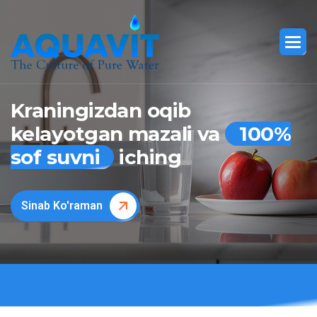
Kraningizdan oqib
kelayotgan mazali va
100%
sof suvni
iching
Sinab Ko'raman