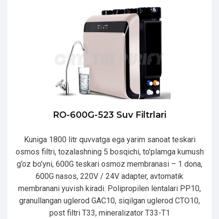
RO-600G-523 Suv Filtrlari
Kuniga 1800 litr quvvatga ega yarim sanoat teskari
osmos filtri, tozalashning 5 bosqichi, to’plamga kumush
g’oz bo’yni, 600G teskari osmoz membranasi – 1 dona,
600G nasos, 220V / 24V adapter, avtomatik
membranani yuvish kiradi. Polipropilen lentalari PP10,
granullangan uglerod GAC10, siqilgan uglerod CTO10,
post filtri T33, mineralizator T33-T1