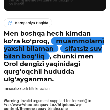
content/themes/aquavit/index.php
on line
95
Kompaniya Haqida
Men boshqa hech kimdan
ko‘ra ko‘proq,
muammolarni
yaxshi bilaman
sifatsiz suv
bilan bog‘liq
, chunki men
Orol dengizi yaqinidagi
qurg‘oqchil hududda
ulg‘ayganman.
mineralizatorli filtrlar uchun
Warning
: Invalid argument supplied for foreach() in
/var/www/vhosts/aquavit.uz/httpdocs/wp-
content/themes/aquavit/index.php