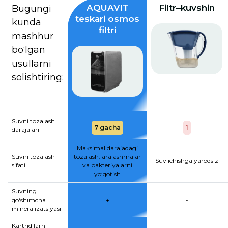
AQUAVIT
Filtr–kuvshin
Bugungi
teskari osmos
kunda
filtri
mashhur
bo‘lgan
usullarni
solishtiring:
Suvni tozalash
7 gacha
1
darajalari
Maksimal darajadagi
Suvni tozalash
tozalash: aralashmalar
Suv ichishga yaroqsiz
sifati
va bakteriyalarni
yo‘qotish
Suvning
qo‘shimcha
+
-
mineralizatsiyasi
Kartridjlarni