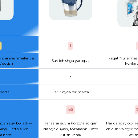
1
sh: aralashmalar va
Faqat filtr almas
Suv ichishga yaroqsiz
o‘qotish
kunlard
-
 marta
Har 3 oyda bir marta
4/5
2
gan suv bo‘ladi —
Har safar suvni kо‘zg‘aladigan
Har qanday ob-ha
ing. Hatto suvni
idishga quyish, tozalashni uzoq
chiqish va og‘ir b
hsa ham
kutish kerak
kelis