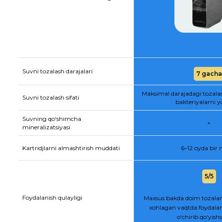
Suvni tozalash darajalari
7 gacha
Maksimal darajadagi tozala
Suvni tozalash sifati
bakteriyalarni y
Suvning qo‘shimcha
+
mineralizatsiyasi
Kartridjlarni almashtirish muddati
6–12 oyda bir
5/5
Foydalanish qulayligi
Maxsus bakda doim tozalan
xohlagan vaqtda foydalan
o‘chirib qo‘yis