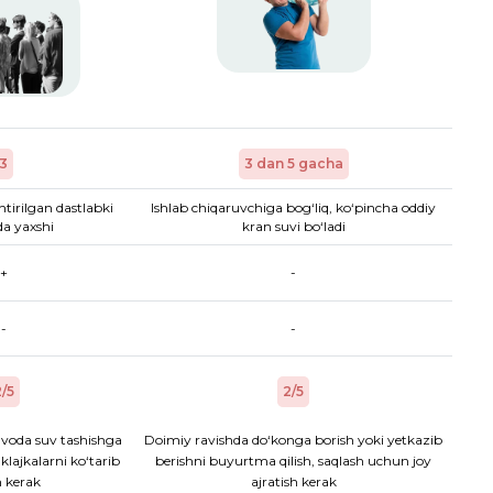
3
3 dan 5 gacha
htirilgan dastlabki
Ishlab chiqaruvchiga bog‘liq, ko‘pincha oddiy
a yaxshi
kran suvi bo‘ladi
+
-
-
-
/5
2/5
voda suv tashishga
Doimiy ravishda do‘konga borish yoki yetkazib
aklajkalarni ko‘tarib
berishni buyurtma qilish, saqlash uchun joy
h kerak
ajratish kerak