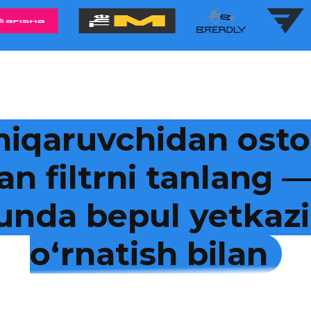
hiqaruvchidan osto
an filtrni tanlang
kunda bepul yetkazi
o‘rnatish bilan