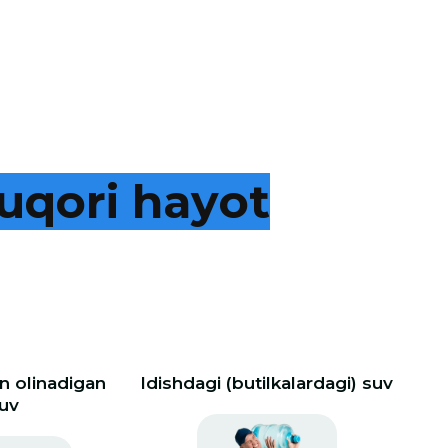
u
q
o
r
i
h
a
y
o
t
 olinadigan
Idishdagi (butilkalardagi) suv
uv