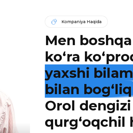
Kompaniya Haqida
Men boshqa
ko‘ra ko‘pro
yaxshi bila
bilan bog‘liq
Orol dengizi
qurg‘oqchil