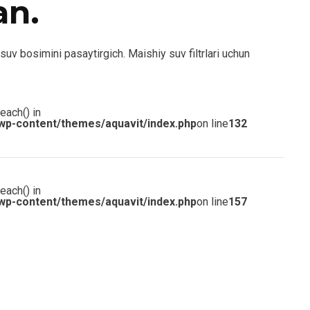
an.
v bosimini pasaytirgich. Maishiy suv filtrlari uchun
each() in
wp-content/themes/aquavit/index.php
on line
132
each() in
wp-content/themes/aquavit/index.php
on line
157