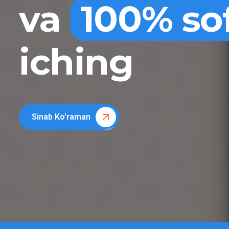
va
100% so
iching
Sinab Ko'raman