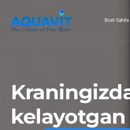
Bosh Sahifa
Kraningizd
kelayotgan