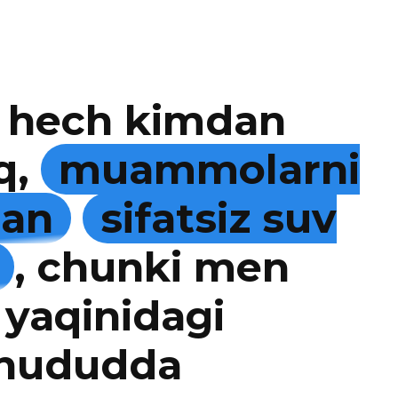
 hech kimdan
q,
muammolarni
man
sifatsiz suv
, chunki men
 yaqinidagi
 hududda