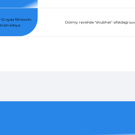
12 oyda filtrlovchi
Doimiy ravishda “shubhali” sifatdagi suvg
irish kifoya