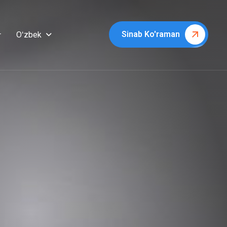
Sinab Ko'raman
Oʻzbek
r