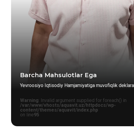
Barcha Mahsulotlar Ega
Yevroosiyo Iqtisodiy Hamjamiyatiga muvofiqlik deklarat
Warning
: Invalid argument supplied for foreach() in
/var/www/vhosts/aquavit.uz/httpdocs/wp-
content/themes/aquavit/index.php
on line
95