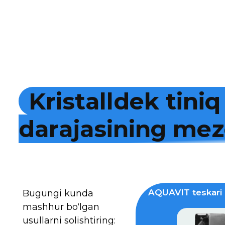
K
r
i
s
t
a
l
l
d
e
k
t
i
n
i
q
d
a
r
a
j
a
s
i
n
i
n
g
m
e
z
AQUAVIT teskari 
Bugungi kunda
mashhur bo‘lgan
usullarni solishtiring: