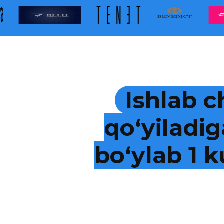
Ishlab c
qo‘yiladig
bo‘ylab 1 