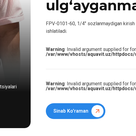
ulg‘ayganm
FPV-0101-60, 1/4″ sozlanmaydigan kirish su
ishlatiladi.
Warning
: Invalid argument supplied for for
/var/www/vhosts/aquavit.uz/httpdocs/
Warning
: Invalid argument supplied for for
siyalari
/var/www/vhosts/aquavit.uz/httpdocs/
Sinab Ko'raman