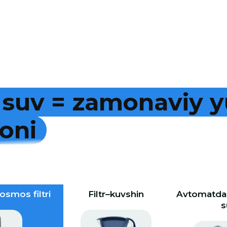
s
u
v
=
z
a
m
o
n
a
v
i
y
y
o
n
i
osmos filtri
Filtr–kuvshin
Avtomatdan
s