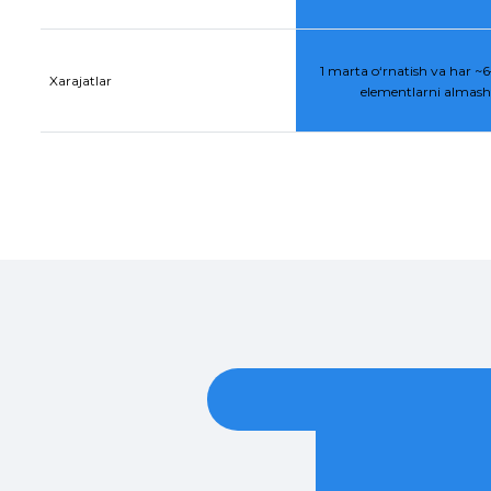
1 marta o‘rnatish va har ~6–
Xarajatlar
elementlarni almasht