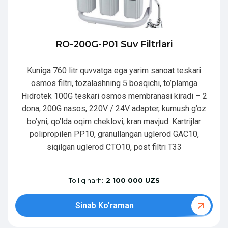
RO-200G-P01 Suv Filtrlari
Kuniga 760 litr quvvatga ega yarim sanoat teskari
osmos filtri, tozalashning 5 bosqichi, to’plamga
Hidrotek 100G teskari osmos membranasi kiradi – 2
dona, 200G nasos, 220V / 24V adapter, kumush g’oz
bo’yni, qo’lda oqim cheklovi, kran mavjud. Kartrijlar
polipropilen PP10, granullangan uglerod GAC10,
siqilgan uglerod CTO10, post filtri T33
To'liq narh:
2 100 000 UZS
Sinab Ko'raman