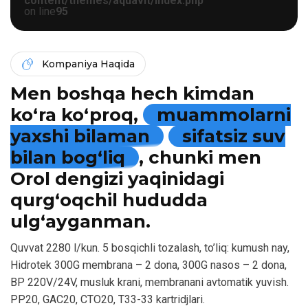
content/themes/aquavit/index.php
on line
95
Kompaniya Haqida
Men boshqa hech kimdan
ko‘ra ko‘proq,
muammolarni
yaxshi bilaman
sifatsiz suv
bilan bog‘liq
, chunki men
Orol dengizi yaqinidagi
qurg‘oqchil hududda
ulg‘ayganman.
Quvvat 2280 l/kun. 5 bosqichli tozalash, to’liq: kumush nay,
Hidrotek 300G membrana – 2 dona, 300G nasos – 2 dona,
BP 220V/24V, musluk krani, membranani avtomatik yuvish.
PP20, GAC20, CTO20, T33-33 kartridjlari.