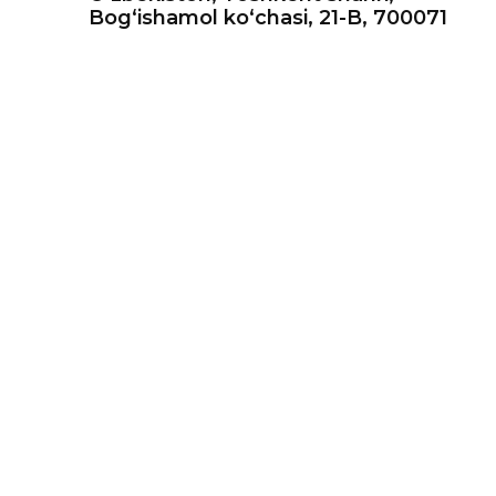
Bog‘ishamol ko‘chasi, 21-B, 700071