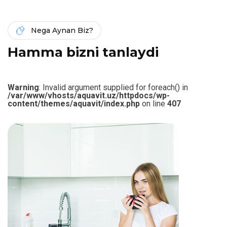
Nega Aynan Biz?
H
a
m
m
a
b
i
z
n
i
t
a
n
l
a
y
d
i
Warning
: Invalid argument supplied for foreach() in
/var/www/vhosts/aquavit.uz/httpdocs/wp-
content/themes/aquavit/index.php
on line
407