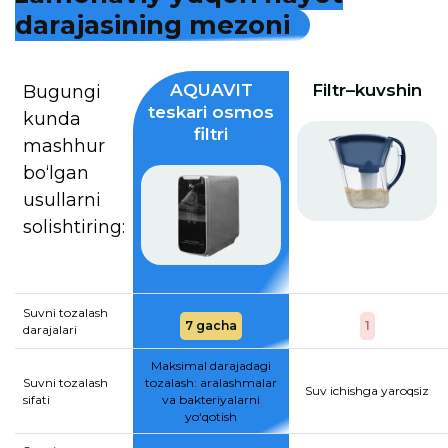
d
a
r
a
j
a
s
i
n
i
n
g
m
e
z
o
n
i
AQUAVIT
Filtr–kuvshin
Bugungi
teskari osmos
kunda
filtri
mashhur
bo‘lgan
usullarni
solishtiring:
Suvni tozalash
7 gacha
1
darajalari
Maksimal darajadagi
Suvni tozalash
tozalash: aralashmalar
Suv ichishga yaroqsiz
sifati
va bakteriyalarni
yo‘qotish