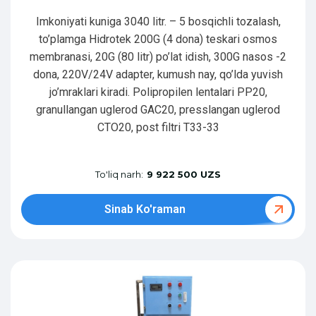
Imkoniyati kuniga 3040 litr. – 5 bosqichli tozalash,
to’plamga Hidrotek 200G (4 dona) teskari osmos
membranasi, 20G (80 litr) po’lat idish, 300G nasos -2
dona, 220V/24V adapter, kumush nay, qo’lda yuvish
jo’mraklari kiradi. Polipropilen lentalari PP20,
granullangan uglerod GAC20, presslangan uglerod
CTO20, post filtri T33-33
To'liq narh:
9 922 500 UZS
Sinab Ko'raman