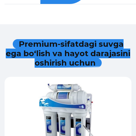
P
r
e
m
i
u
m
-
s
i
f
a
t
d
a
g
i
s
u
v
g
a
e
g
a
b
o
‘
l
i
s
h
v
a
h
a
y
o
t
d
a
r
a
j
a
s
i
n
i
o
s
h
i
r
i
s
h
u
c
h
u
n