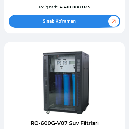
To'liq narh:
4 410 000 UZS
Sinab Ko'raman
RO-600G-V07 Suv Filtrlari