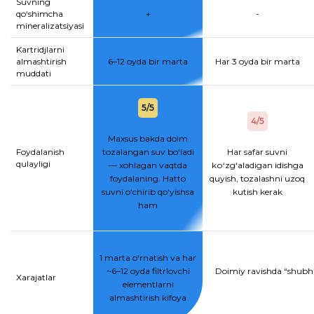
Suvning
qo‘shimcha
+
-
mineralizatsiyasi
Kartridjlarni
almashtirish
6–12 oyda bir marta
Har 3 oyda bir marta
muddati
5/5
4/5
Maxsus bakda doim
Foydalanish
tozalangan suv bo‘ladi
Har safar suvni
qulayligi
— xohlagan vaqtda
kо‘zg‘aladigan idishga
foydalaning. Hatto
quyish, tozalashni uzoq
suvni o‘chirib qo‘yishsa
kutish kerak
ham
1 marta o‘rnatish va har
~6–12 oyda filtrlovchi
Doimiy ravishda “shubhal
Xarajatlar
elementlarni
almashtirish kifoya