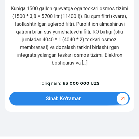
Kuniga 1500 gallon quvvatga ega teskari osmos tizimi
(1500 * 3,8 = 5700 litr (11400 l)). Bu qum filtri (kvars),
faollashtirilgan uglerod filtri, Purolit ion almashinuvi
qatroni bilan suv yumshatuvchi filtr, RO birligi (shu
jumladan 4040 * 1 (4040 * 2) teskari osmoz
membranasi) va dozalash tankini birlashtirgan
integratsiyalangan teskari osmos tizimi. Elektron
boshqaruv va […]
To'liq narh:
63 000 000 UZS
Sinab Ko'raman