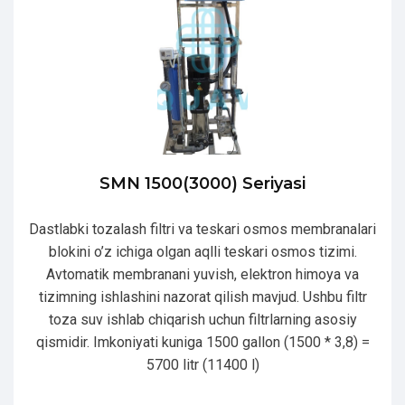
SMN 1500(3000) Seriyasi
Dastlabki tozalash filtri va teskari osmos membranalari
blokini o’z ichiga olgan aqlli teskari osmos tizimi.
Avtomatik membranani yuvish, elektron himoya va
tizimning ishlashini nazorat qilish mavjud. Ushbu filtr
toza suv ishlab chiqarish uchun filtrlarning asosiy
qismidir. Imkoniyati kuniga 1500 gallon (1500 * 3,8) =
5700 litr (11400 l)