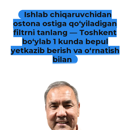
Ishlab chiqaruvchidan
ostona ostiga qo‘yiladigan
filtrni tanlang — Toshkent
bo‘ylab 1 kunda bepul
yetkazib berish va o‘rnatish
bilan