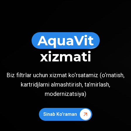
AquaVit
xizmati
Biz filtrlar uchun xizmat ko‘rsatamiz (o‘rnatish,
kartridjlarni almashtirish, ta’mirlash,
modernizatsiya)
Sinab Ko'raman