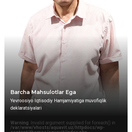
Barcha Mahsulotlar Ega
Yevroosiyo Iqtisodiy Hamjamiyatiga muvofiqlik
deklaratsiyalari
Warning
: Invalid argument supplied for foreach() in
/var/www/vhosts/aquavit.uz/httpdocs/wp-