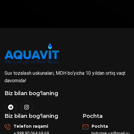
Suv tozalash uskunalari, MDH bo‘yicha 10 yildan ortiq vaqt
davomida!
Biz bilan bog'laning
Biz bilan bog'laning
Pochta
Telefon raqami
Pochta
+ 998 90 064 69 69
hidrotek.uz@mail.ru