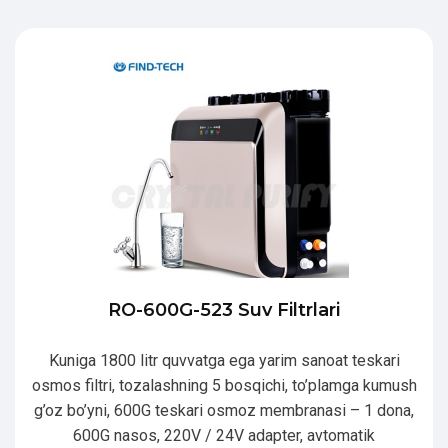
RO-600G-523 Suv Filtrlari
Kuniga 1800 litr quvvatga ega yarim sanoat teskari
osmos filtri, tozalashning 5 bosqichi, to’plamga kumush
g’oz bo’yni, 600G teskari osmoz membranasi – 1 dona,
600G nasos, 220V / 24V adapter, avtomatik