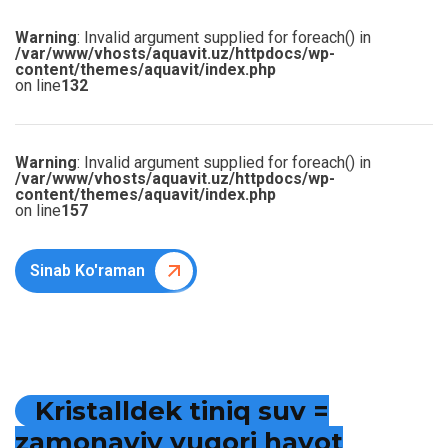
Warning
: Invalid argument supplied for foreach() in
/var/www/vhosts/aquavit.uz/httpdocs/wp-
content/themes/aquavit/index.php
on line
132
Warning
: Invalid argument supplied for foreach() in
/var/www/vhosts/aquavit.uz/httpdocs/wp-
content/themes/aquavit/index.php
on line
157
Sinab Ko'raman
K
r
i
s
t
a
l
l
d
e
k
t
i
n
i
q
s
u
v
=
z
a
m
o
n
a
v
i
y
y
u
q
o
r
i
h
a
y
o
t