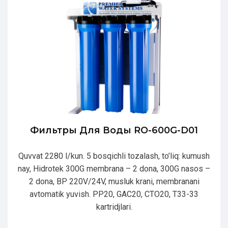
Фильтры Для Воды RO-600G-D01
Quvvat 2280 l/kun. 5 bosqichli tozalash, to’liq: kumush
nay, Hidrotek 300G membrana – 2 dona, 300G nasos –
2 dona, BP 220V/24V, musluk krani, membranani
avtomatik yuvish. PP20, GAC20, CTO20, T33-33
kartridjlari.