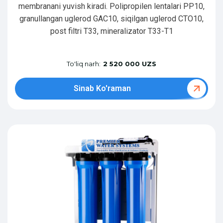
membranani yuvish kiradi. Polipropilen lentalari PP10,
granullangan uglerod GAC10, siqilgan uglerod CTO10,
post filtri T33, mineralizator T33-T1
To'liq narh:
2 520 000 UZS
Sinab Ko'raman