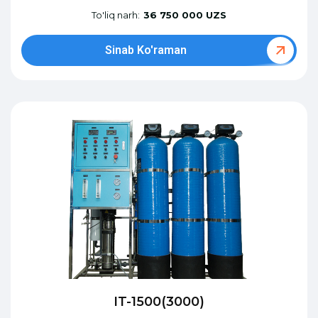
To'liq narh:
36 750 000 UZS
Sinab Ko'raman
IT-1500(3000)