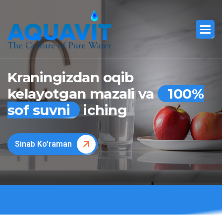
Kraningizdan oqib
kelayotgan mazali va
100%
sof suvni
iching
Sinab Ko'raman