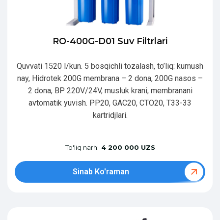
RO-400G-D01 Suv Filtrlari
Quvvati 1520 l/kun. 5 bosqichli tozalash, to’liq: kumush
nay, Hidrotek 200G membrana – 2 dona, 200G nasos –
2 dona, BP 220V/24V, musluk krani, membranani
avtomatik yuvish. PP20, GAC20, CTO20, T33-33
kartridjlari.
To'liq narh:
4 200 000 UZS
Sinab Ko'raman